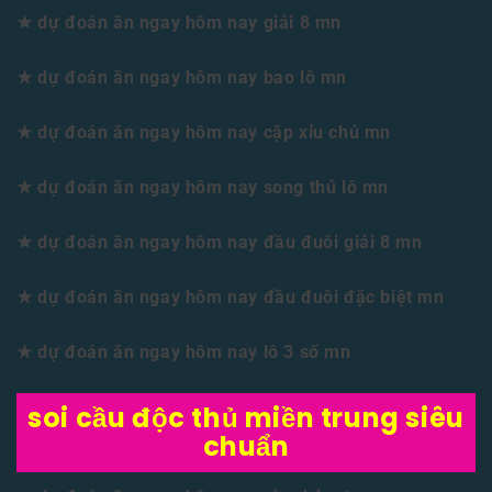
★ dự đoán ăn ngay hôm nay giải 8 mn
★ dự đoán ăn ngay hôm nay bao lô mn
★ dự đoán ăn ngay hôm nay cặp xỉu chủ mn
★ dự đoán ăn ngay hôm nay song thủ lô mn
★ dự đoán ăn ngay hôm nay đầu đuôi giải 8 mn
★ dự đoán ăn ngay hôm nay đầu đuôi đặc biệt mn
★ dự đoán ăn ngay hôm nay lô 3 số mn
soi cầu độc thủ miền trung siêu
chuẩn