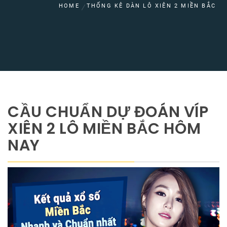
HOME
THỐNG KÊ DÀN LÔ XIÊN 2 MIỀN BẮC
CẦU CHUẨN DỰ ĐOÁN VÍP
XIÊN 2 LÔ MIỀN BẮC HÔM
NAY