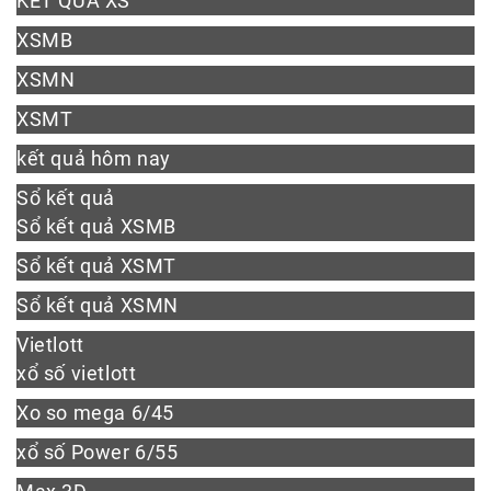
KẾT QUẢ XS
XSMB
XSMN
XSMT
kết quả hôm nay
Sổ kết quả
Sổ kết quả XSMB
Sổ kết quả XSMT
Sổ kết quả XSMN
Vietlott
xổ số vietlott
Xo so mega 6/45
xổ số Power 6/55