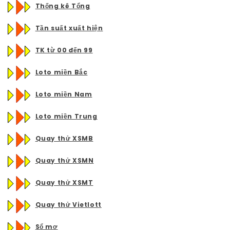
Thống kê Tổng
Tần suất xuất hiện
TK từ 00 đến 99
Loto miền Bắc
Loto miền Nam
Loto miền Trung
Quay thử XSMB
Quay thử XSMN
Quay thử XSMT
Quay thử Vietlott
Sổ mơ