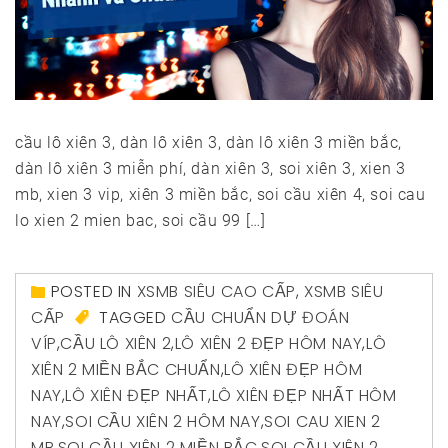
cầu lô xiên 3, dàn lô xiên 3, dàn lô xiên 3 miền bắc,
dàn lô xiên 3 miễn phí, dàn xiên 3, soi xiên 3, xien 3
mb, xien 3 vip, xiên 3 miền bắc, soi cầu xiên 4, soi cau
lo xien 2 mien bac, soi cầu 99 […]
POSTED IN
XSMB SIÊU CAO CẤP
,
XSMB SIÊU
CẤP
TAGGED
CẦU CHUẨN DỰ ĐOÁN
VÍP
,
CẦU LÔ XIÊN 2
,
LÔ XIÊN 2 ĐẸP HÔM NAY
,
LÔ
XIÊN 2 MIỀN BẮC CHUẨN
,
LÔ XIÊN ĐẸP HÔM
NAY
,
LÔ XIÊN ĐẸP NHẤT
,
LÔ XIÊN ĐẸP NHẤT HÔM
NAY
,
SOI CẦU XIÊN 2 HÔM NAY
,
SOI CAU XIEN 2
MB
,
SOI CẦU XIÊN 2 MIỀN BẮC
,
SOI CẦU XIÊN 2