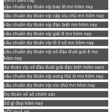
Xsmn siêu cấp
cầu chuẩn dự đoán víp bao lô mn hôm nay
cầu chuẩn dự đoán víp cặp xíu chủ mn hôm nay
cầu chuẩn dự đoán víp đặc biệt mn hôm nay
cầu chuẩn dự đoán víp giải 8 mn hôm nay
cầu chuẩn dự đoán víp lô 3 số mn hôm nay
cầu chuẩn dự đoán víp sớ đầu đuôi giải 8 mn
hôm nay
dự đoán víp sớ đầu đuôi giải đặc biệt miền nam
cầu chuẩn dự đoán víp song thủ lô mn hôm nay
cầu chuẩn dự đoán víp xíu chủ mn hôm nay
Dự đoán xổ số chính xác
Số gì đẹp hôm nay