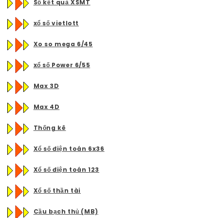
Sổ kết quả XSMT
xổ số vietlott
Xo so mega 6/45
xổ số Power 6/55
Max 3D
Max 4D
Thống kê
Xổ số điện toán 6x36
Xổ số điện toán 123
Xổ số thần tài
Cầu bạch thủ (MB)