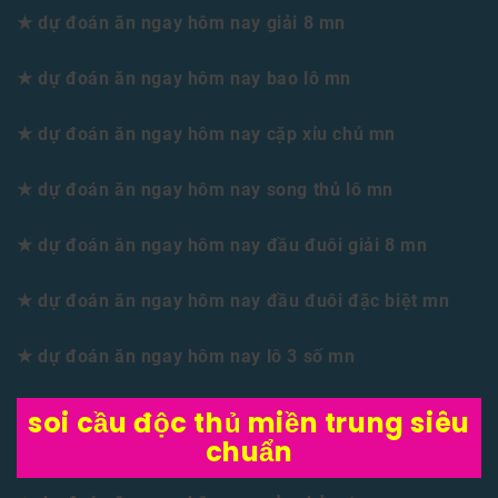
★ dự đoán ăn ngay hôm nay giải 8 mn
★ dự đoán ăn ngay hôm nay bao lô mn
★ dự đoán ăn ngay hôm nay cặp xỉu chủ mn
★ dự đoán ăn ngay hôm nay song thủ lô mn
★ dự đoán ăn ngay hôm nay đầu đuôi giải 8 mn
★ dự đoán ăn ngay hôm nay đầu đuôi đặc biệt mn
★ dự đoán ăn ngay hôm nay lô 3 số mn
soi cầu độc thủ miền trung siêu
chuẩn