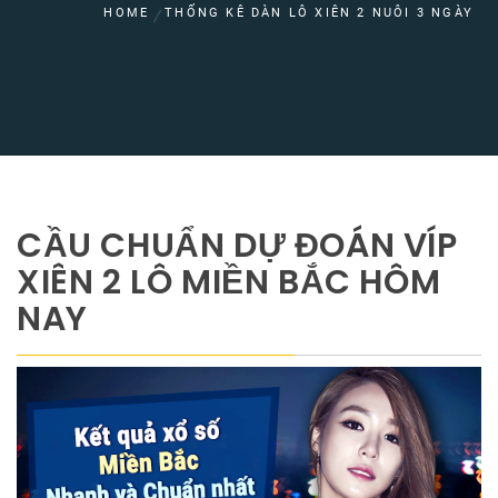
HOME
THỐNG KÊ DÀN LÔ XIÊN 2 NUÔI 3 NGÀY
CẦU CHUẨN DỰ ĐOÁN VÍP
XIÊN 2 LÔ MIỀN BẮC HÔM
NAY