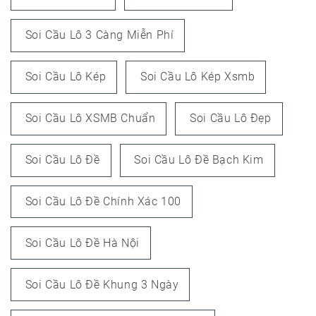
Soi Cầu Lô 3 Càng Miễn Phí
Soi Cầu Lô Kép
Soi Cầu Lô Kép Xsmb
Soi Cầu Lô XSMB Chuẩn
Soi Cầu Lô Đẹp
Soi Cầu Lô Đề
Soi Cầu Lô Đề Bạch Kim
Soi Cầu Lô Đề Chính Xác 100
Soi Cầu Lô Đề Hà Nội
Soi Cầu Lô Đề Khung 3 Ngày