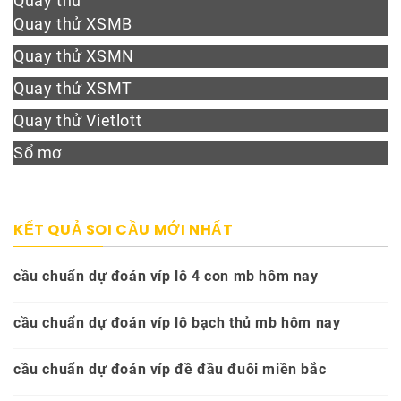
Quay thử
Quay thử XSMB
Quay thử XSMN
Quay thử XSMT
Quay thử Vietlott
Sổ mơ
KẾT QUẢ SOI CẦU MỚI NHẤT
cầu chuẩn dự đoán víp lô 4 con mb hôm nay
cầu chuẩn dự đoán víp lô bạch thủ mb hôm nay
cầu chuẩn dự đoán víp đề đầu đuôi miền bắc