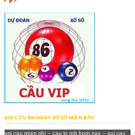
SOI CẦU ĂN NGAY XỔ SỐ MIỀN BẮC
soi cau mien phi – cau lo mb hom nay – soi cau