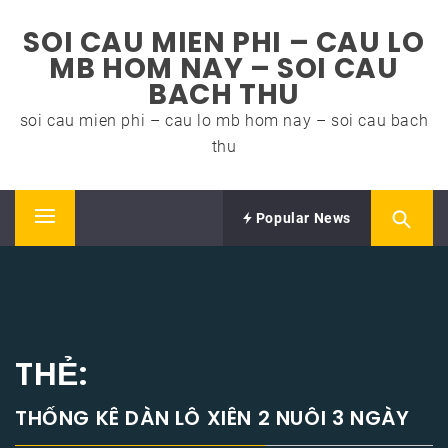
Skip
SOI CAU MIEN PHI – CAU LO
to
MB HOM NAY – SOI CAU
content
BACH THU
soi cau mien phi – cau lo mb hom nay – soi cau bach
thu
Popular News
Primary
Menu
THẺ:
THỐNG KÊ DÀN LÔ XIÊN 2 NUÔI 3 NGÀY