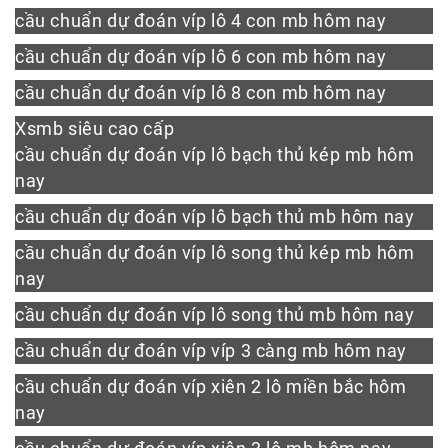
cầu chuẩn dự đoán víp lô 4 con mb hôm nay
cầu chuẩn dự đoán víp lô 6 con mb hôm nay
cầu chuẩn dự đoán víp lô 8 con mb hôm nay
Xsmb siêu cao cấp
cầu chuẩn dự đoán víp lô bạch thủ kép mb hôm
nay
cầu chuẩn dự đoán víp lô bạch thủ mb hôm nay
cầu chuẩn dự đoán víp lô song thủ kép mb hôm
nay
cầu chuẩn dự đoán víp lô song thủ mb hôm nay
cầu chuẩn dự đoán víp víp 3 càng mb hôm nay
cầu chuẩn dự đoán víp xiên 2 lô miền bắc hôm
nay