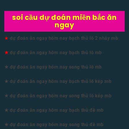
soi cầu dự đoán miền bắc ăn
ngay
★
dự đoán ăn ngay hôm nay bạch thủ lô 2 nháy mb
★
dự đoán ăn ngay hôm nay bạch thủ lô mb
★ dự đoán ăn ngay hôm nay song thủ lô mb
★ dự đoán ăn ngay hôm nay bạch thủ lô kép mb
★ dự đoán ăn ngay hôm nay song thủ lô kép mb
★ dự đoán ăn ngay hôm nay bạch thủ đề mb
★ dự đoán ăn ngay hôm nay song thủ đề mb