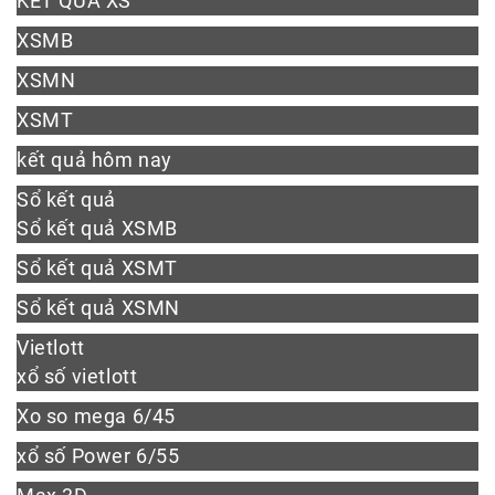
KẾT QUẢ XS
XSMB
XSMN
XSMT
kết quả hôm nay
Sổ kết quả
Sổ kết quả XSMB
Sổ kết quả XSMT
Sổ kết quả XSMN
Vietlott
xổ số vietlott
Xo so mega 6/45
xổ số Power 6/55