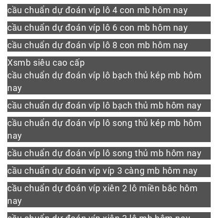
cầu chuẩn dự đoán víp lô 4 con mb hôm nay
cầu chuẩn dự đoán víp lô 6 con mb hôm nay
cầu chuẩn dự đoán víp lô 8 con mb hôm nay
Xsmb siêu cao cấp
cầu chuẩn dự đoán víp lô bạch thủ kép mb hôm
nay
cầu chuẩn dự đoán víp lô bạch thủ mb hôm nay
cầu chuẩn dự đoán víp lô song thủ kép mb hôm
nay
cầu chuẩn dự đoán víp lô song thủ mb hôm nay
cầu chuẩn dự đoán víp víp 3 càng mb hôm nay
cầu chuẩn dự đoán víp xiên 2 lô miền bắc hôm
nay