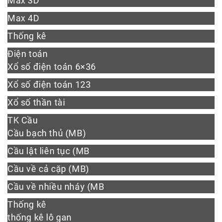
Max 3D
Max 4D
Thống kê
Điện toán
Xổ số điện toán 6×36
Xổ số điện toán 123
Xổ số thần tài
TK Cầu
Cầu bạch thủ (MB)
Cầu lật liên tục (MB
Cầu về cả cặp (MB)
Cầu về nhiều nháy (MB
Thống kê
thống kê lô gan