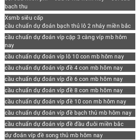
bach thu
Xsmb siêu cấp
cầu chuẩn dự đoán bạch thủ lô 2 nháy miền bắc
cầu chuẩn dự đoán víp cặp 3 càng víp mb hôm
nay
cầu chuẩn dự đoán víp lô 10 con mb hôm nay
cầu chuẩn dự đoán víp đề 4 con mb hôm nay
cầu chuẩn dự đoán víp đề 6 con mb hôm nay
cầu chuẩn dự đoán víp đề 8 con mb hôm nay
cầu chuẩn dự đoán víp đề 10 con mb hôm nay
cầu chuẩn dự đoán víp đề bạch thủ mb hôm nay
cầu chuẩn dự đoán víp đề đầu đuôi miền bắc
dự đoán víp đề song thủ mb hôm nay