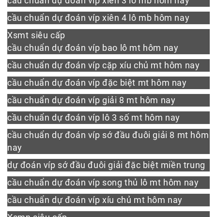
cầu chuẩn dự đoán víp xiên 3 lô mb hôm nay
cầu chuẩn dự đoán víp xiên 4 lô mb hôm nay
Xsmt siêu cấp
cầu chuẩn dự đoán víp bao lô mt hôm nay
cầu chuẩn dự đoán víp cặp xíu chủ mt hôm nay
cầu chuẩn dự đoán víp đặc biệt mt hôm nay
cầu chuẩn dự đoán víp giải 8 mt hôm nay
cầu chuẩn dự đoán víp lô 3 số mt hôm nay
cầu chuẩn dự đoán víp sớ đầu đuôi giải 8 mt hôm
nay
dự đoán víp sớ đầu đuôi giải đặc biệt miền trung
cầu chuẩn dự đoán víp song thủ lô mt hôm nay
cầu chuẩn dự đoán víp xíu chủ mt hôm nay