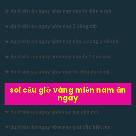
★ dự đoán ăn ngay hôm nay dàn lô xiên 4 mb
★ dự đoán ăn ngay hôm nay 3 càng mb
★ dự đoán ăn ngay hôm nay dàn 3 càng 2 số mb
★ dự đoán ăn ngay hôm nay dàn lô 10 số mb
★ dự đoán ăn ngay hôm nay đề đầu đuôi mb
soi cầu giờ vàng miền nam ăn
ngay
★ dự đoán ăn ngay hôm nay xỉu chủ mn
★ dự đoán ăn ngay hôm nay giải đặc biệt mn