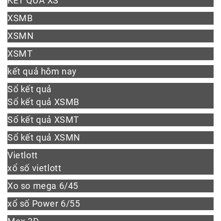
KẾT QUẢ XS
XSMB
XSMN
XSMT
kết quả hôm nay
Sổ kết quả
Sổ kết quả XSMB
Sổ kết quả XSMT
Sổ kết quả XSMN
Vietlott
xổ số vietlott
Xo so mega 6/45
xổ số Power 6/55