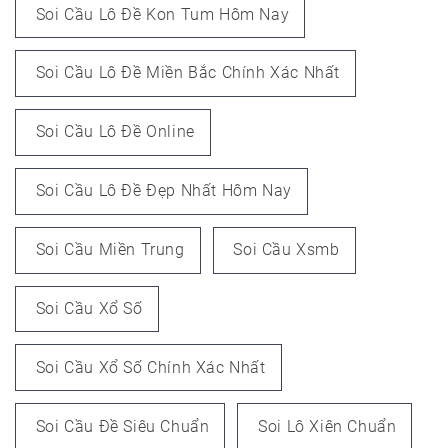
Soi Cầu Lô Đề Kon Tum Hôm Nay
Soi Cầu Lô Đề Miền Bắc Chính Xác Nhất
Soi Cầu Lô Đề Online
Soi Cầu Lô Đề Đẹp Nhất Hôm Nay
Soi Cầu Miền Trung
Soi Cầu Xsmb
Soi Cầu Xổ Số
Soi Cầu Xổ Số Chính Xác Nhất
Soi Cầu Đề Siêu Chuẩn
Soi Lô Xiên Chuẩn