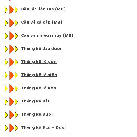
Cầu lật liên tục (MB)
Cầu về cả cặp (MB)
Cầu về nhiều nháy (MB)
Thống kê đầu đuôi
Thống kê lô gan
Thống kê lô xiên
Thống kê lô kép
Thống kê Đầu
Thống kê Đuôi
Thống kê Đầu – Đuôi