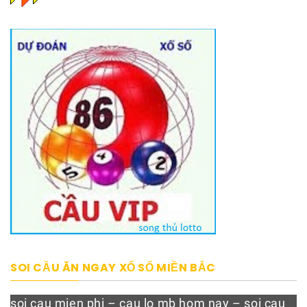
SOI CẦU ĂN NGAY XỔ SỐ MIỀN BẮC
soi cau mien phi – cau lo mb hom nay – soi cau