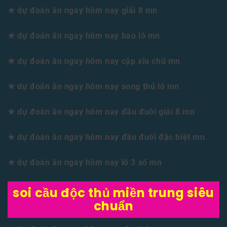
★ dự đoán ăn ngay hôm nay giải 8 mn
★ dự đoán ăn ngay hôm nay bao lô mn
★ dự đoán ăn ngay hôm nay cặp xỉu chủ mn
★ dự đoán ăn ngay hôm nay song thủ lô mn
★ dự đoán ăn ngay hôm nay đầu đuôi giải 8 mn
★ dự đoán ăn ngay hôm nay đầu đuôi đặc biệt mn
★ dự đoán ăn ngay hôm nay lô 3 số mn
soi cầu độc thủ miền trung siêu
chuẩn