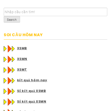
Search
SOI CẦU HÔM NAY
XSMB
XSMN
XSMT
kết quả hôm nay
Sổ kết quả XSMB
Sổ kết quả XSMN