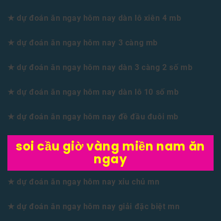
★ dự đoán ăn ngay hôm nay dàn lô xiên 4 mb
★ dự đoán ăn ngay hôm nay 3 càng mb
★ dự đoán ăn ngay hôm nay dàn 3 càng 2 số mb
★ dự đoán ăn ngay hôm nay dàn lô 10 số mb
★ dự đoán ăn ngay hôm nay đề đầu đuôi mb
soi cầu giờ vàng miền nam ăn
ngay
★ dự đoán ăn ngay hôm nay xỉu chủ mn
★ dự đoán ăn ngay hôm nay giải đặc biệt mn