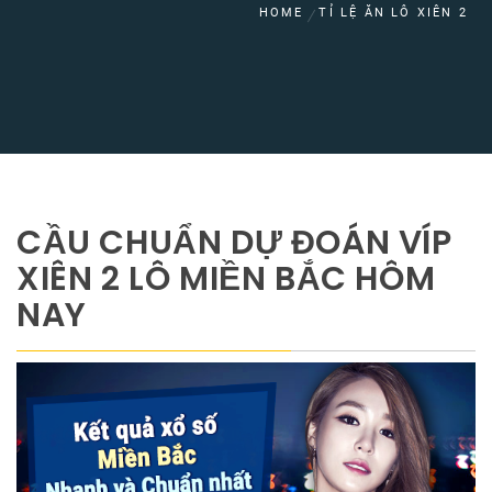
HOME
TỈ LỆ ĂN LÔ XIÊN 2
CẦU CHUẨN DỰ ĐOÁN VÍP
XIÊN 2 LÔ MIỀN BẮC HÔM
NAY