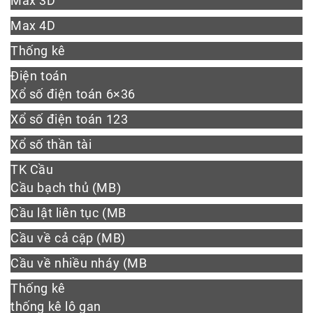
Max 3D
Max 4D
Thống kê
Điện toán
Xổ số điện toán 6×36
Xổ số điện toán 123
Xổ số thần tài
TK Cầu
Cầu bạch thủ (MB)
Cầu lật liên tục (MB
Cầu về cả cặp (MB)
Cầu về nhiều nháy (MB
Thống kê
thống kê lô gan