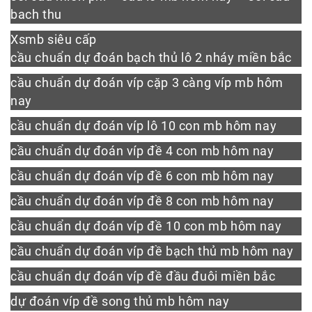
bach thu
Xsmb siêu cấp
cầu chuẩn dự đoán bạch thủ lô 2 nháy miền bắc
cầu chuẩn dự đoán víp cặp 3 càng víp mb hôm
nay
cầu chuẩn dự đoán víp lô 10 con mb hôm nay
cầu chuẩn dự đoán víp đề 4 con mb hôm nay
cầu chuẩn dự đoán víp đề 6 con mb hôm nay
cầu chuẩn dự đoán víp đề 8 con mb hôm nay
cầu chuẩn dự đoán víp đề 10 con mb hôm nay
cầu chuẩn dự đoán víp đề bạch thủ mb hôm nay
cầu chuẩn dự đoán víp đề đầu đuôi miền bắc
dự đoán víp đề song thủ mb hôm nay