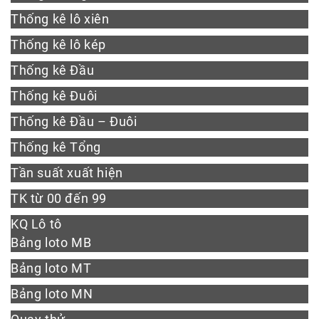
Thống kê lô xiên
Thống kê lô kép
Thống kê Đầu
Thống kê Đuôi
Thống kê Đầu – Đuôi
Thống kê Tổng
Tần suất xuất hiện
TK từ 00 đến 99
KQ Lô tô
Bảng loto MB
Bảng loto MT
Bảng loto MN