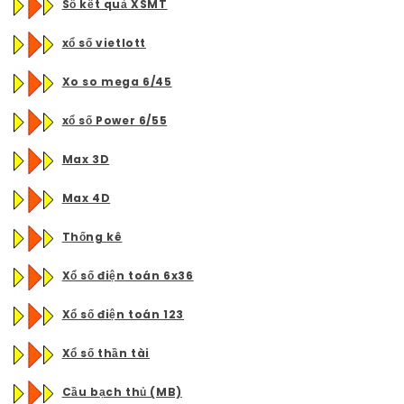
Sổ kết quả XSMT
xổ số vietlott
Xo so mega 6/45
xổ số Power 6/55
Max 3D
Max 4D
Thống kê
Xổ số điện toán 6x36
Xổ số điện toán 123
Xổ số thần tài
Cầu bạch thủ (MB)