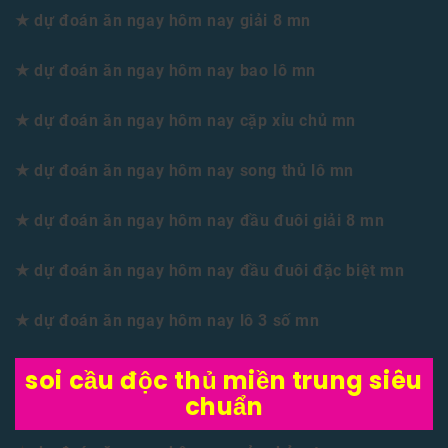
★ dự đoán ăn ngay hôm nay giải 8 mn
★ dự đoán ăn ngay hôm nay bao lô mn
★ dự đoán ăn ngay hôm nay cặp xỉu chủ mn
★ dự đoán ăn ngay hôm nay song thủ lô mn
★ dự đoán ăn ngay hôm nay đầu đuôi giải 8 mn
★ dự đoán ăn ngay hôm nay đầu đuôi đặc biệt mn
★ dự đoán ăn ngay hôm nay lô 3 số mn
soi cầu độc thủ miền trung siêu
chuẩn