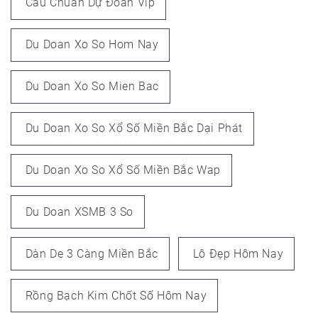
Cầu Chuẩn Dự Đoán Víp
Du Doan Xo So Hom Nay
Du Doan Xo So Mien Bac
Du Doan Xo So Xổ Số Miền Bắc Dại Phát
Du Doan Xo So Xổ Số Miền Bắc Wap
Du Doan XSMB 3 So
Dàn De 3 Càng Miền Bắc
Lô Đẹp Hôm Nay
Rồng Bạch Kim Chốt Số Hôm Nay