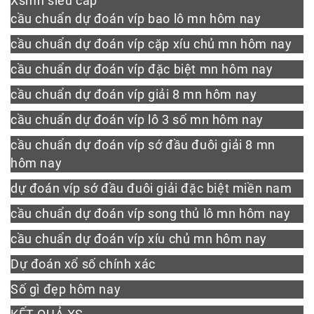
Xsmn siêu cấp
cầu chuẩn dự đoán víp bao lô mn hôm nay
cầu chuẩn dự đoán víp cặp xíu chủ mn hôm nay
cầu chuẩn dự đoán víp đặc biệt mn hôm nay
cầu chuẩn dự đoán víp giải 8 mn hôm nay
cầu chuẩn dự đoán víp lô 3 số mn hôm nay
cầu chuẩn dự đoán víp sớ đầu đuôi giải 8 mn
hôm nay
dự đoán víp sớ đầu đuôi giải đặc biệt miền nam
cầu chuẩn dự đoán víp song thủ lô mn hôm nay
cầu chuẩn dự đoán víp xíu chủ mn hôm nay
Dự đoán xổ số chính xác
Số gì đẹp hôm nay