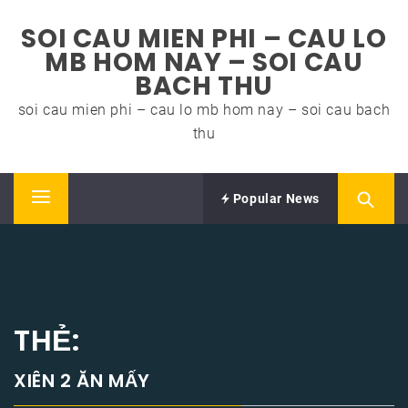
Skip
SOI CAU MIEN PHI – CAU LO
to
MB HOM NAY – SOI CAU
content
BACH THU
soi cau mien phi – cau lo mb hom nay – soi cau bach
thu
Popular News
Primary
Menu
THẺ:
XIÊN 2 ĂN MẤY