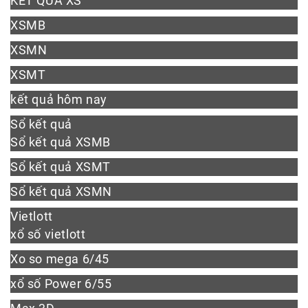
KẾT QUẢ XS
XSMB
XSMN
XSMT
kết quả hôm nay
Sổ kết quả
Sổ kết quả XSMB
Sổ kết quả XSMT
Sổ kết quả XSMN
Vietlott
xổ số vietlott
Xo so mega 6/45
xổ số Power 6/55