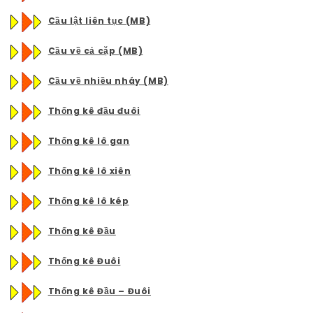
Cầu lật liên tục (MB)
Cầu về cả cặp (MB)
Cầu về nhiều nháy (MB)
Thống kê đầu đuôi
Thống kê lô gan
Thống kê lô xiên
Thống kê lô kép
Thống kê Đầu
Thống kê Đuôi
Thống kê Đầu – Đuôi