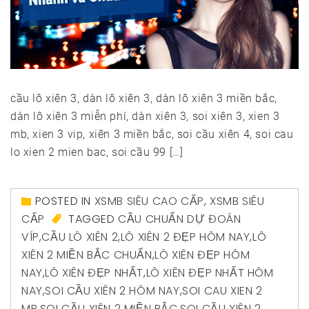
cầu lô xiên 3, dàn lô xiên 3, dàn lô xiên 3 miền bắc,
dàn lô xiên 3 miễn phí, dàn xiên 3, soi xiên 3, xien 3
mb, xien 3 vip, xiên 3 miền bắc, soi cầu xiên 4, soi cau
lo xien 2 mien bac, soi cầu 99 […]
POSTED IN
XSMB SIÊU CAO CẤP
,
XSMB SIÊU
CẤP
TAGGED
CẦU CHUẨN DỰ ĐOÁN
VÍP
,
CẦU LÔ XIÊN 2
,
LÔ XIÊN 2 ĐẸP HÔM NAY
,
LÔ
XIÊN 2 MIỀN BẮC CHUẨN
,
LÔ XIÊN ĐẸP HÔM
NAY
,
LÔ XIÊN ĐẸP NHẤT
,
LÔ XIÊN ĐẸP NHẤT HÔM
NAY
,
SOI CẦU XIÊN 2 HÔM NAY
,
SOI CAU XIEN 2
MB
,
SOI CẦU XIÊN 2 MIỀN BẮC
,
SOI CẦU XIÊN 2