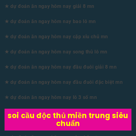
★ dự đoán ăn ngay hôm nay giải 8 mn
★ dự đoán ăn ngay hôm nay bao lô mn
★ dự đoán ăn ngay hôm nay cặp xỉu chủ mn
★ dự đoán ăn ngay hôm nay song thủ lô mn
★ dự đoán ăn ngay hôm nay đầu đuôi giải 8 mn
★ dự đoán ăn ngay hôm nay đầu đuôi đặc biệt mn
★ dự đoán ăn ngay hôm nay lô 3 số mn
soi cầu độc thủ miền trung siêu
chuẩn