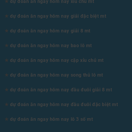
★
dự đoán ăn ngay hôm nay xỉu chủ mt
★
dự đoán ăn ngay hôm nay giải đặc biệt mt
★
dự đoán ăn ngay hôm nay giải 8 mt
★
dự đoán ăn ngay hôm nay bao lô mt
★
dự đoán ăn ngay hôm nay cặp xỉu chủ mt
★
dự đoán ăn ngay hôm nay song thủ lô mt
★
dự đoán ăn ngay hôm nay đầu đuôi giải 8 mt
★
dự đoán ăn ngay hôm nay đầu đuôi đặc biệt mt
★
dự đoán ăn ngay hôm nay lô 3 số mt