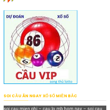
SOI CẦU ĂN NGAY XỔ SỐ MIỀN BẮC
soi cau mien phi – cau lo mb hom nay – soi cau