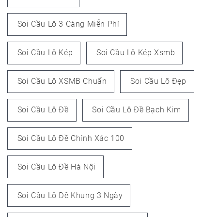
Soi Cầu Lô 3 Càng Miễn Phí
Soi Cầu Lô Kép
Soi Cầu Lô Kép Xsmb
Soi Cầu Lô XSMB Chuẩn
Soi Cầu Lô Đẹp
Soi Cầu Lô Đề
Soi Cầu Lô Đề Bạch Kim
Soi Cầu Lô Đề Chính Xác 100
Soi Cầu Lô Đề Hà Nội
Soi Cầu Lô Đề Khung 3 Ngày