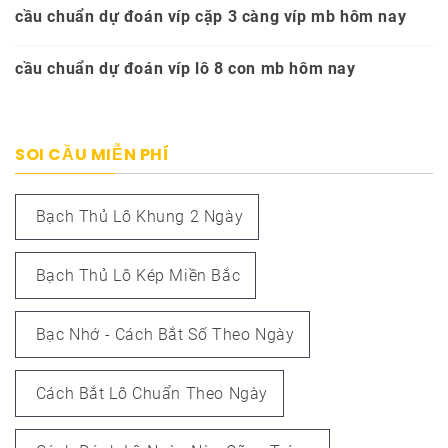
cầu chuẩn dự đoán víp cặp 3 càng víp mb hôm nay
cầu chuẩn dự đoán víp lô 8 con mb hôm nay
SOI CẦU MIỄN PHÍ
Bạch Thủ Lô Khung 2 Ngày
Bạch Thủ Lô Kép Miền Bắc
Bạc Nhớ - Cách Bắt Số Theo Ngày
Cách Bắt Lô Chuẩn Theo Ngày