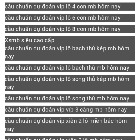
cầu chuẩn dự đoán víp lô 4 con mb hôm nay
cầu chuẩn dự đoán víp lô 6 con mb hôm nay
cầu chuẩn dự đoán víp lô 8 con mb hôm nay
Xsmb siêu cao cấp
cầu chuẩn dự đoán víp lô bạch thủ kép mb hôm
nay
cầu chuẩn dự đoán víp lô bạch thủ mb hôm nay
cầu chuẩn dự đoán víp lô song thủ kép mb hôm
nay
cầu chuẩn dự đoán víp lô song thủ mb hôm nay
cầu chuẩn dự đoán víp víp 3 càng mb hôm nay
cầu chuẩn dự đoán víp xiên 2 lô miền bắc hôm
nay