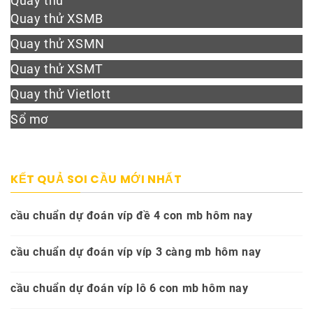
Quay thử
Quay thử XSMB
Quay thử XSMN
Quay thử XSMT
Quay thử Vietlott
Sổ mơ
KẾT QUẢ SOI CẦU MỚI NHẤT
cầu chuẩn dự đoán víp đề 4 con mb hôm nay
cầu chuẩn dự đoán víp víp 3 càng mb hôm nay
cầu chuẩn dự đoán víp lô 6 con mb hôm nay