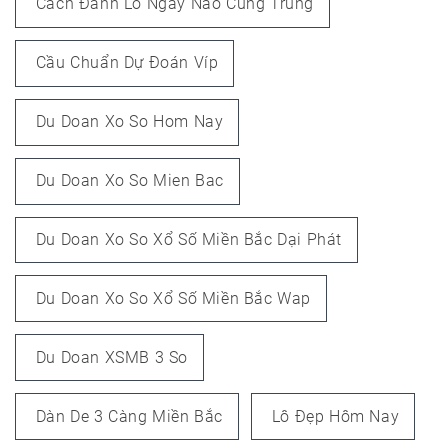
Cách Đánh Lô Ngày Nào Cũng Trúng
Cầu Chuẩn Dự Đoán Víp
Du Doan Xo So Hom Nay
Du Doan Xo So Mien Bac
Du Doan Xo So Xổ Số Miền Bắc Dại Phát
Du Doan Xo So Xổ Số Miền Bắc Wap
Du Doan XSMB 3 So
Dàn De 3 Càng Miền Bắc
Lô Đẹp Hôm Nay