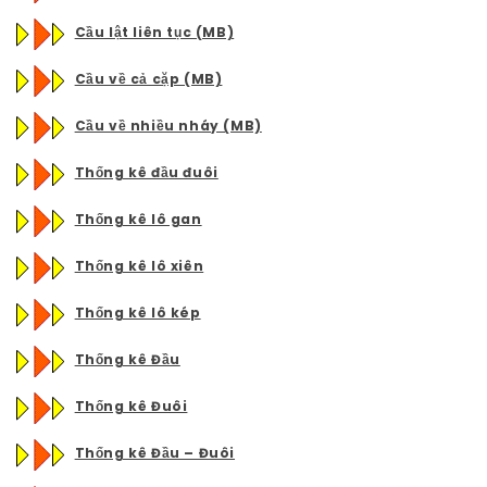
Cầu lật liên tục (MB)
Cầu về cả cặp (MB)
Cầu về nhiều nháy (MB)
Thống kê đầu đuôi
Thống kê lô gan
Thống kê lô xiên
Thống kê lô kép
Thống kê Đầu
Thống kê Đuôi
Thống kê Đầu – Đuôi