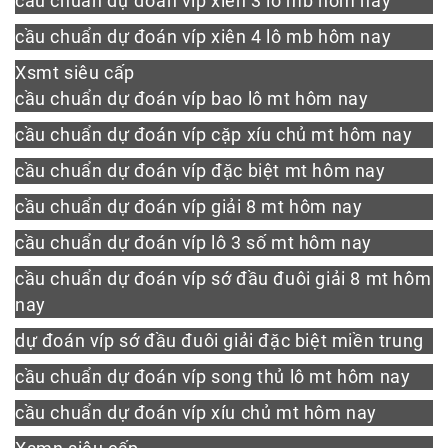
cầu chuẩn dự đoán víp xiên 3 lô mb hôm nay
cầu chuẩn dự đoán víp xiên 4 lô mb hôm nay
Xsmt siêu cấp
cầu chuẩn dự đoán víp bao lô mt hôm nay
cầu chuẩn dự đoán víp cặp xíu chủ mt hôm nay
cầu chuẩn dự đoán víp đặc biệt mt hôm nay
cầu chuẩn dự đoán víp giải 8 mt hôm nay
cầu chuẩn dự đoán víp lô 3 số mt hôm nay
cầu chuẩn dự đoán víp sớ đầu đuôi giải 8 mt hôm
nay
dự đoán víp sớ đầu đuôi giải đặc biệt miền trung
cầu chuẩn dự đoán víp song thủ lô mt hôm nay
cầu chuẩn dự đoán víp xíu chủ mt hôm nay