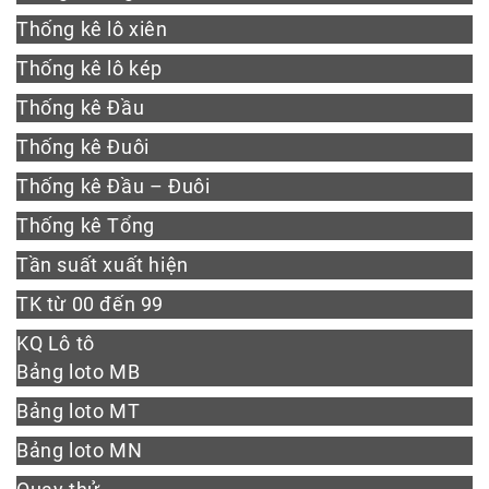
Thống kê lô xiên
Thống kê lô kép
Thống kê Đầu
Thống kê Đuôi
Thống kê Đầu – Đuôi
Thống kê Tổng
Tần suất xuất hiện
TK từ 00 đến 99
KQ Lô tô
Bảng loto MB
Bảng loto MT
Bảng loto MN