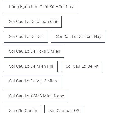
Rồng Bạch Kim Chốt Số Hôm Nay
Soi Cau Lo De Chuan 668
Soi Cau Lo De Dep
Soi Cau Lo De Hom Nay
Soi Cau Lo De Kqxs 3 Mien
Soi Cau Lo De Mien Phi
Soi Cau Lo De Mt
Soi Cau Lo De Vip 3 Mien
Soi Cau Lo XSMB Minh Ngoc
Soi Cầu Chuẩn
Soi Cầu Dàn Đề