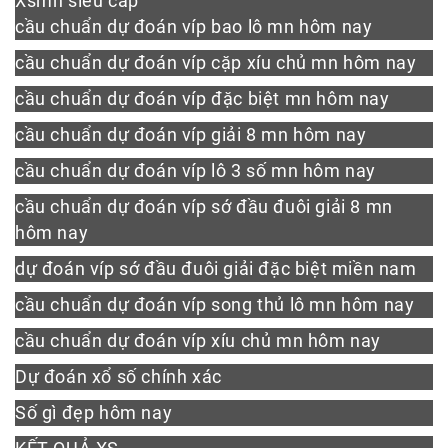
Xsmn siêu cấp
cầu chuẩn dự đoán víp bao lô mn hôm nay
cầu chuẩn dự đoán víp cặp xíu chủ mn hôm nay
cầu chuẩn dự đoán víp đặc biệt mn hôm nay
cầu chuẩn dự đoán víp giải 8 mn hôm nay
cầu chuẩn dự đoán víp lô 3 số mn hôm nay
cầu chuẩn dự đoán víp sớ đầu đuôi giải 8 mn
hôm nay
dự đoán víp sớ đầu đuôi giải đặc biệt miền nam
cầu chuẩn dự đoán víp song thủ lô mn hôm nay
cầu chuẩn dự đoán víp xíu chủ mn hôm nay
Dự đoán xổ số chính xác
Số gì đẹp hôm nay