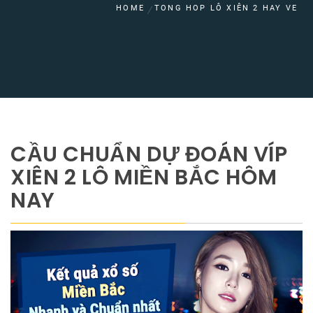
HOME
TONG HOP LÔ XIÊN 2 HAY VE
CẦU CHUẨN DỰ ĐOÁN VÍP
XIÊN 2 LÔ MIỀN BẮC HÔM
NAY