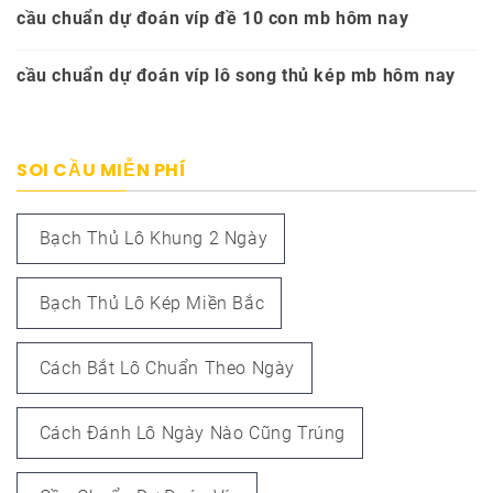
cầu chuẩn dự đoán víp đề 10 con mb hôm nay
cầu chuẩn dự đoán víp lô song thủ kép mb hôm nay
SOI CẦU MIỄN PHÍ
Bạch Thủ Lô Khung 2 Ngày
Bạch Thủ Lô Kép Miền Bắc
Cách Bắt Lô Chuẩn Theo Ngày
Cách Đánh Lô Ngày Nào Cũng Trúng