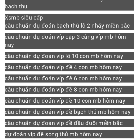
bach thu
Xsmb siêu cấp
cầu chuẩn dự đoán bạch thủ lô 2 nháy miền bắc
cầu chuẩn dự đoán víp cặp 3 càng víp mb hôm
nay
cầu chuẩn dự đoán víp lô 10 con mb hôm nay
cầu chuẩn dự đoán víp đề 4 con mb hôm nay
cầu chuẩn dự đoán víp đề 6 con mb hôm nay
cầu chuẩn dự đoán víp đề 8 con mb hôm nay
cầu chuẩn dự đoán víp đề 10 con mb hôm nay
cầu chuẩn dự đoán víp đề bạch thủ mb hôm nay
cầu chuẩn dự đoán víp đề đầu đuôi miền bắc
dự đoán víp đề song thủ mb hôm nay