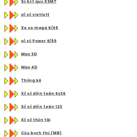
Sổ kết quả XSMT
xổ số vietlott
Xo so mega 6/45
xổ số Power 6/55
Max 3D
Max 4D
Thống kê
Xổ số điện toán 6x36
Xổ số điện toán 123
Xổ số thần tài
Cầu bạch thủ (MB)