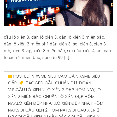
cầu lô xiên 3, dàn lô xiên 3, dàn lô xiên 3 miền bắc,
dàn lô xiên 3 miễn phí, dàn xiên 3, soi xiên 3, xien 3
mb, xien 3 vip, xiên 3 miền bắc, soi cầu xiên 4, soi cau
lo xien 2 mien bac, soi cầu 99 […]
POSTED IN
XSMB SIÊU CAO CẤP
,
XSMB SIÊU
CẤP
TAGGED
CẦU CHUẨN DỰ ĐOÁN
VÍP
,
CẦU LÔ XIÊN 2
,
LÔ XIÊN 2 ĐẸP HÔM NAY
,
LÔ
XIÊN 2 MIỀN BẮC CHUẨN
,
LÔ XIÊN ĐẸP HÔM
NAY
,
LÔ XIÊN ĐẸP NHẤT
,
LÔ XIÊN ĐẸP NHẤT HÔM
NAY
,
SOI CẦU XIÊN 2 HÔM NAY
,
SOI CAU XIEN 2
MB
,
SOI CẦU XIÊN 2 MIỀN BẮC
,
SOI CẦU XIÊN 2