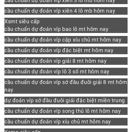
cầu chuẩn dự đoán víp xiên 3 lô mb hôm nay
cầu chuẩn dự đoán víp xiên 4 lô mb hôm nay
Xsmt siêu cấp
cầu chuẩn dự đoán víp bao lô mt hôm nay
cầu chuẩn dự đoán víp cặp xíu chủ mt hôm nay
cầu chuẩn dự đoán víp đặc biệt mt hôm nay
cầu chuẩn dự đoán víp giải 8 mt hôm nay
cầu chuẩn dự đoán víp lô 3 số mt hôm nay
cầu chuẩn dự đoán víp sớ đầu đuôi giải 8 mt hôm
nay
dự đoán víp sớ đầu đuôi giải đặc biệt miền trung
cầu chuẩn dự đoán víp song thủ lô mt hôm nay
cầu chuẩn dự đoán víp xíu chủ mt hôm nay