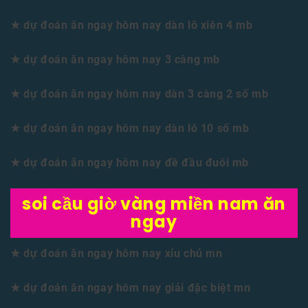
★ dự đoán ăn ngay hôm nay dàn lô xiên 4 mb
★ dự đoán ăn ngay hôm nay 3 càng mb
★ dự đoán ăn ngay hôm nay dàn 3 càng 2 số mb
★ dự đoán ăn ngay hôm nay dàn lô 10 số mb
★ dự đoán ăn ngay hôm nay đề đầu đuôi mb
soi cầu giờ vàng miền nam ăn
ngay
★ dự đoán ăn ngay hôm nay xỉu chủ mn
★ dự đoán ăn ngay hôm nay giải đặc biệt mn