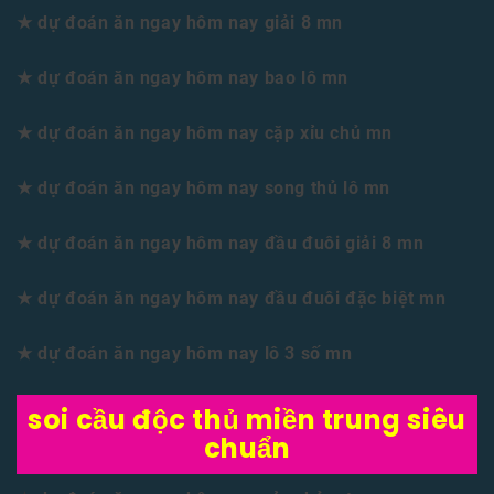
★ dự đoán ăn ngay hôm nay giải 8 mn
★ dự đoán ăn ngay hôm nay bao lô mn
★ dự đoán ăn ngay hôm nay cặp xỉu chủ mn
★ dự đoán ăn ngay hôm nay song thủ lô mn
★ dự đoán ăn ngay hôm nay đầu đuôi giải 8 mn
★ dự đoán ăn ngay hôm nay đầu đuôi đặc biệt mn
★ dự đoán ăn ngay hôm nay lô 3 số mn
soi cầu độc thủ miền trung siêu
chuẩn