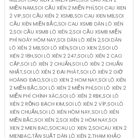
MIỀN NAM
,
SOI CẦU XIÊN 2 MIỄN PHÍ
,
SOI CAU XIEN
2 VIP
,
SOI CẦU XIÊN 2 XSMB
,
SOI CAU XIEN MB
,
SOI
CẦU XIÊN MIỀN BẮC
,
SOI CAU XSMB DÀN LÔ XIÊN
2
,
SOI CẦU XSMB LÔ XIÊN 2
,
SOI CẦU XSMB MIỄN
PHÍ NGÀY HÔM NAY
,
SOI DÀN LÔ XIÊN 2
,
SOI DÀN
LÔ XIÊN 2 MB
,
SOI LÔ XIÊN
,
SOI LO XIEN 2
,
SOI LÔ
XIÊN 2 18H
,
SOI LÔ XIÊN 2 247
,
SOI LÔ XIÊN 2 CAO
CẤP
,
SOI LÔ XIÊN 2 CHUẨN
,
SOI LÔ XIÊN 2 CHUẨN
NHẤT
,
SOI LÔ XIÊN 2 ĐẠI PHÁT
,
SOI LÔ XIÊN 2 GIỜ
HOÀNG ĐẠO
,
SOI LO XIEN 2 HOM NAY
,
SOI LÔ XIÊN
2 MIỀN BẮC
,
SOI LÔ XIÊN 2 MIỄN PHÍ
,
SOI LÔ XIÊN 2
MIỄN PHÍ CHÍNH XÁC
,
SOI LÔ XIÊN 2 RBK
,
SOI LÔ
XIÊN 2 RỒNG BẠCH KIM
,
SOI LÔ XIÊN 2 VÍP
,
SOI LÔ
XIÊN CHUẨN
,
SOI LÔ XIÊN HÔM NAY
,
SOI LÔ XIÊN
MIỀN BẮC
,
SOI XIÊN 2
,
SOI XIÊN 2 HÔM NAY
,
SOI
XIEN 2 MIEN BAC
,
SOICAU LO XIEN 2
,
SOICAU XIEN 2
MIENBAC
,
TẦN SUẤT DÀN LÔ XIÊN 2
,
THAM KHẢO