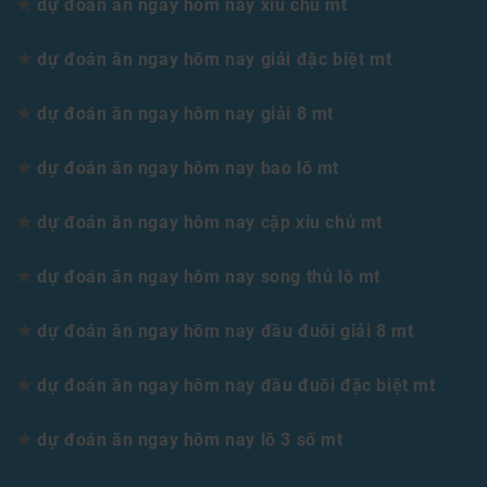
★
dự đoán ăn ngay hôm nay xỉu chủ mt
★
dự đoán ăn ngay hôm nay giải đặc biệt mt
★
dự đoán ăn ngay hôm nay giải 8 mt
★
dự đoán ăn ngay hôm nay bao lô mt
★
dự đoán ăn ngay hôm nay cặp xỉu chủ mt
★
dự đoán ăn ngay hôm nay song thủ lô mt
★
dự đoán ăn ngay hôm nay đầu đuôi giải 8 mt
★
dự đoán ăn ngay hôm nay đầu đuôi đặc biệt mt
★
dự đoán ăn ngay hôm nay lô 3 số mt