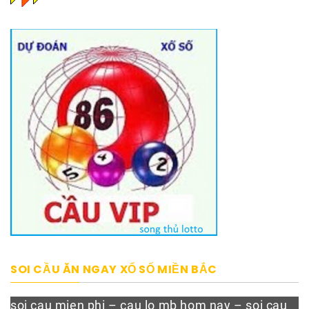
SOI CẦU ĂN NGAY XỔ SỐ MIỀN BẮC
soi cau mien phi – cau lo mb hom nay – soi cau