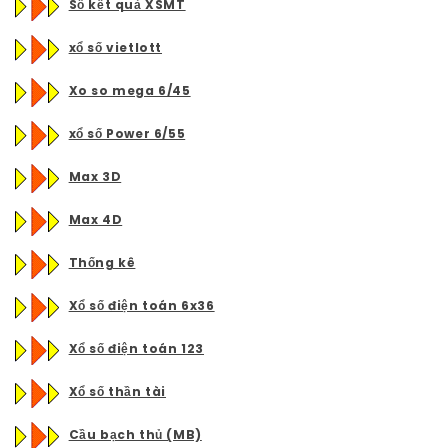
Sổ kết quả XSMT
xổ số vietlott
Xo so mega 6/45
xổ số Power 6/55
Max 3D
Max 4D
Thống kê
Xổ số điện toán 6x36
Xổ số điện toán 123
Xổ số thần tài
Cầu bạch thủ (MB)