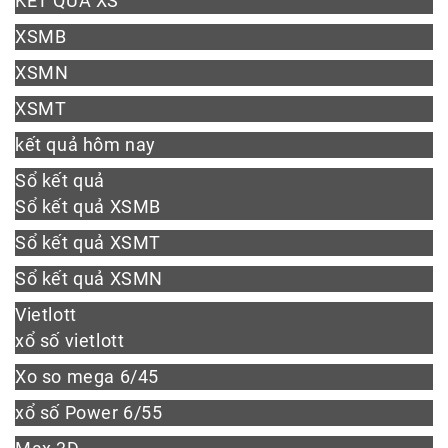
KẾT QUẢ XS
XSMB
XSMN
XSMT
kết quả hôm nay
Sổ kết quả
Sổ kết quả XSMB
Sổ kết quả XSMT
Sổ kết quả XSMN
Vietlott
xổ số vietlott
Xo so mega 6/45
xổ số Power 6/55