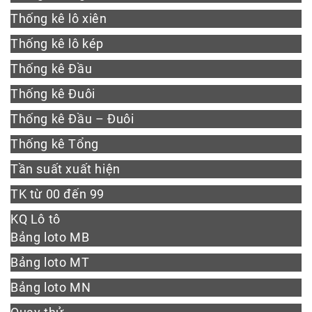
Thống kê lô xiên
Thống kê lô kép
Thống kê Đầu
Thống kê Đuôi
Thống kê Đầu – Đuôi
Thống kê Tổng
Tần suất xuất hiện
TK từ 00 đến 99
KQ Lô tô
Bảng loto MB
Bảng loto MT
Bảng loto MN