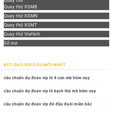
Quay thử
Quay thử XSMB
Quay thử XSMN
Quay thử XSMT
Quay thử Vietlott
Sổ mơ
KẾT QUẢ SOI CẦU MỚI NHẤT
cầu chuẩn dự đoán víp lô 4 con mb hôm nay
cầu chuẩn dự đoán víp lô bạch thủ mb hôm nay
cầu chuẩn dự đoán víp đề đầu đuôi miền bắc