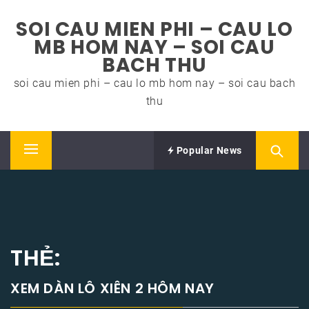
Skip
SOI CAU MIEN PHI – CAU LO
to
MB HOM NAY – SOI CAU
content
BACH THU
soi cau mien phi – cau lo mb hom nay – soi cau bach
thu
Popular News
Primary
Menu
THẺ:
XEM DÀN LÔ XIÊN 2 HÔM NAY