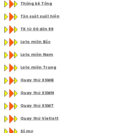
Thống kê Tổng
Tần suất xuất hiện
TK từ 00 đến 99
Loto miền Bắc
Loto miền Nam
Loto miền Trung
Quay thử XSMB
Quay thử XSMN
Quay thử XSMT
Quay thử Vietlott
Sổ mơ