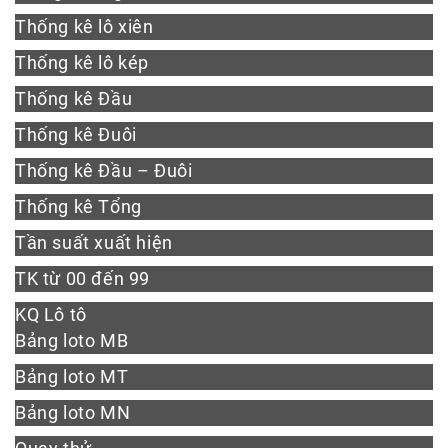
Thống kê lô xiên
Thống kê lô kép
Thống kê Đầu
Thống kê Đuôi
Thống kê Đầu – Đuôi
Thống kê Tổng
Tần suất xuất hiện
TK từ 00 đến 99
KQ Lô tô
Bảng loto MB
Bảng loto MT
Bảng loto MN