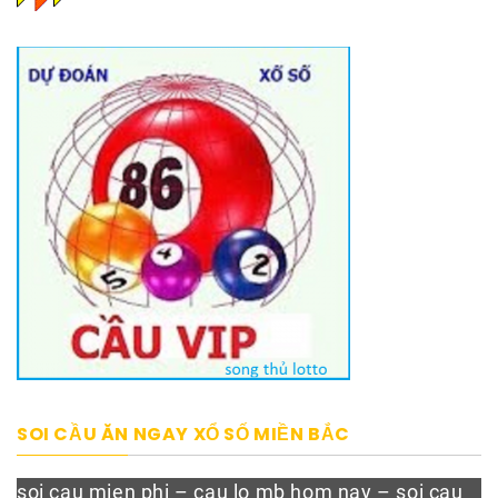
SOI CẦU ĂN NGAY XỔ SỐ MIỀN BẮC
soi cau mien phi – cau lo mb hom nay – soi cau