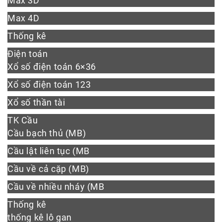
Max 3D
Max 4D
Thống kê
Điện toán
Xổ số điện toán 6×36
Xổ số điện toán 123
Xổ số thần tài
TK Cầu
Cầu bạch thủ (MB)
Cầu lật liên tục (MB
Cầu về cả cặp (MB)
Cầu về nhiều nháy (MB
Thống kê
thống kê lô gan