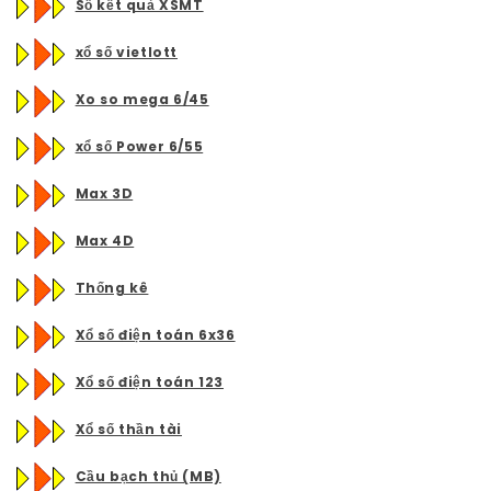
Sổ kết quả XSMT
xổ số vietlott
Xo so mega 6/45
xổ số Power 6/55
Max 3D
Max 4D
Thống kê
Xổ số điện toán 6x36
Xổ số điện toán 123
Xổ số thần tài
Cầu bạch thủ (MB)