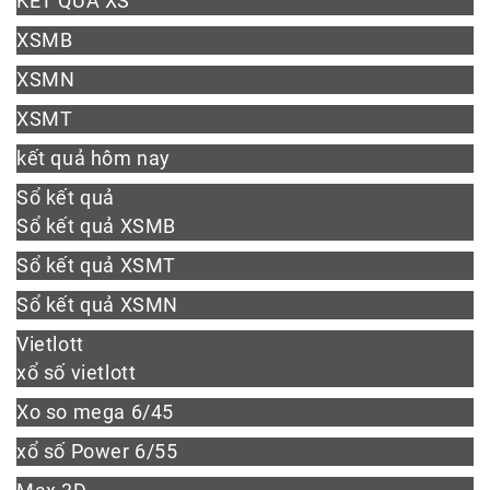
KẾT QUẢ XS
XSMB
XSMN
XSMT
kết quả hôm nay
Sổ kết quả
Sổ kết quả XSMB
Sổ kết quả XSMT
Sổ kết quả XSMN
Vietlott
xổ số vietlott
Xo so mega 6/45
xổ số Power 6/55