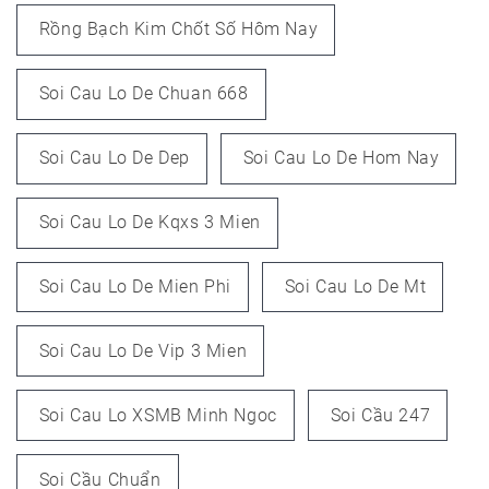
Rồng Bạch Kim Chốt Số Hôm Nay
Soi Cau Lo De Chuan 668
Soi Cau Lo De Dep
Soi Cau Lo De Hom Nay
Soi Cau Lo De Kqxs 3 Mien
Soi Cau Lo De Mien Phi
Soi Cau Lo De Mt
Soi Cau Lo De Vip 3 Mien
Soi Cau Lo XSMB Minh Ngoc
Soi Cầu 247
Soi Cầu Chuẩn