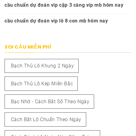
cầu chuẩn dự đoán víp cặp 3 càng víp mb hôm nay
cầu chuẩn dự đoán víp lô 8 con mb hôm nay
SOI CẦU MIỄN PHÍ
Bạch Thủ Lô Khung 2 Ngày
Bạch Thủ Lô Kép Miền Bắc
Bạc Nhớ - Cách Bắt Số Theo Ngày
Cách Bắt Lô Chuẩn Theo Ngày