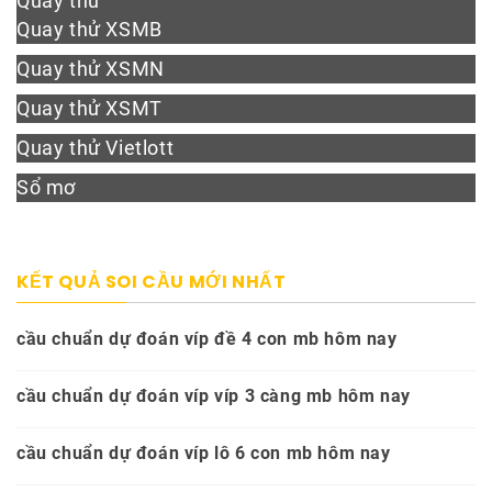
Quay thử
Quay thử XSMB
Quay thử XSMN
Quay thử XSMT
Quay thử Vietlott
Sổ mơ
KẾT QUẢ SOI CẦU MỚI NHẤT
cầu chuẩn dự đoán víp đề 4 con mb hôm nay
cầu chuẩn dự đoán víp víp 3 càng mb hôm nay
cầu chuẩn dự đoán víp lô 6 con mb hôm nay