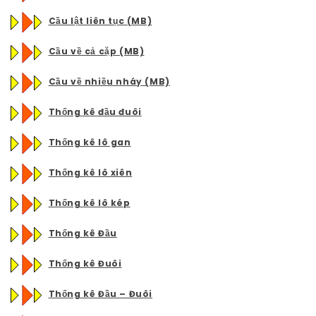
Cầu lật liên tục (MB)
Cầu về cả cặp (MB)
Cầu về nhiều nháy (MB)
Thống kê đầu đuôi
Thống kê lô gan
Thống kê lô xiên
Thống kê lô kép
Thống kê Đầu
Thống kê Đuôi
Thống kê Đầu – Đuôi