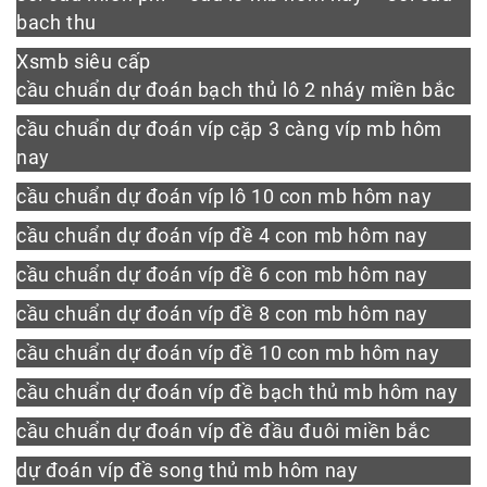
bach thu
Xsmb siêu cấp
cầu chuẩn dự đoán bạch thủ lô 2 nháy miền bắc
cầu chuẩn dự đoán víp cặp 3 càng víp mb hôm
nay
cầu chuẩn dự đoán víp lô 10 con mb hôm nay
cầu chuẩn dự đoán víp đề 4 con mb hôm nay
cầu chuẩn dự đoán víp đề 6 con mb hôm nay
cầu chuẩn dự đoán víp đề 8 con mb hôm nay
cầu chuẩn dự đoán víp đề 10 con mb hôm nay
cầu chuẩn dự đoán víp đề bạch thủ mb hôm nay
cầu chuẩn dự đoán víp đề đầu đuôi miền bắc
dự đoán víp đề song thủ mb hôm nay