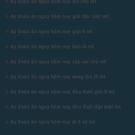
★
dự đoán ăn ngay hôm nay xỉu chủ mt
★
dự đoán ăn ngay hôm nay giải đặc biệt mt
★
dự đoán ăn ngay hôm nay giải 8 mt
★
dự đoán ăn ngay hôm nay bao lô mt
★
dự đoán ăn ngay hôm nay cặp xỉu chủ mt
★
dự đoán ăn ngay hôm nay song thủ lô mt
★
dự đoán ăn ngay hôm nay đầu đuôi giải 8 mt
★
dự đoán ăn ngay hôm nay đầu đuôi đặc biệt mt
★
dự đoán ăn ngay hôm nay lô 3 số mt