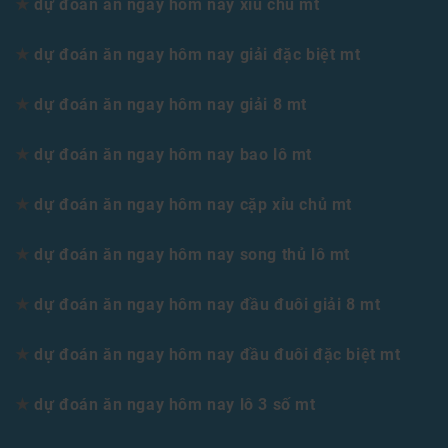
★
dự đoán ăn ngay hôm nay xỉu chủ mt
★
dự đoán ăn ngay hôm nay giải đặc biệt mt
★
dự đoán ăn ngay hôm nay giải 8 mt
★
dự đoán ăn ngay hôm nay bao lô mt
★
dự đoán ăn ngay hôm nay cặp xỉu chủ mt
★
dự đoán ăn ngay hôm nay song thủ lô mt
★
dự đoán ăn ngay hôm nay đầu đuôi giải 8 mt
★
dự đoán ăn ngay hôm nay đầu đuôi đặc biệt mt
★
dự đoán ăn ngay hôm nay lô 3 số mt