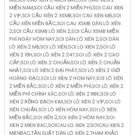
MIỀN NAM
,
SOI CẦU XIÊN 2 MIỄN PHÍ
,
SOI CAU XIEN
2 VIP
,
SOI CẦU XIÊN 2 XSMB
,
SOI CAU XIEN MB
,
SOI
CẦU XIÊN MIỀN BẮC
,
SOI CAU XSMB DÀN LÔ XIÊN
2
,
SOI CẦU XSMB LÔ XIÊN 2
,
SOI CẦU XSMB MIỄN
PHÍ NGÀY HÔM NAY
,
SOI DÀN LÔ XIÊN 2
,
SOI DÀN
LÔ XIÊN 2 MB
,
SOI LÔ XIÊN
,
SOI LO XIEN 2
,
SOI LÔ
XIÊN 2 18H
,
SOI LÔ XIÊN 2 247
,
SOI LÔ XIÊN 2 CAO
CẤP
,
SOI LÔ XIÊN 2 CHUẨN
,
SOI LÔ XIÊN 2 CHUẨN
NHẤT
,
SOI LÔ XIÊN 2 ĐẠI PHÁT
,
SOI LÔ XIÊN 2 GIỜ
HOÀNG ĐẠO
,
SOI LO XIEN 2 HOM NAY
,
SOI LÔ XIÊN
2 MIỀN BẮC
,
SOI LÔ XIÊN 2 MIỄN PHÍ
,
SOI LÔ XIÊN 2
MIỄN PHÍ CHÍNH XÁC
,
SOI LÔ XIÊN 2 RBK
,
SOI LÔ
XIÊN 2 RỒNG BẠCH KIM
,
SOI LÔ XIÊN 2 VÍP
,
SOI LÔ
XIÊN CHUẨN
,
SOI LÔ XIÊN HÔM NAY
,
SOI LÔ XIÊN
MIỀN BẮC
,
SOI XIÊN 2
,
SOI XIÊN 2 HÔM NAY
,
SOI
XIEN 2 MIEN BAC
,
SOICAU LO XIEN 2
,
SOICAU XIEN 2
MIENBAC
,
TẦN SUẤT DÀN LÔ XIÊN 2
,
THAM KHẢO