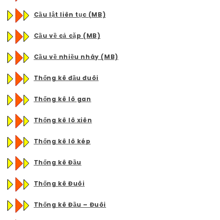
Cầu lật liên tục (MB)
Cầu về cả cặp (MB)
Cầu về nhiều nháy (MB)
Thống kê đầu đuôi
Thống kê lô gan
Thống kê lô xiên
Thống kê lô kép
Thống kê Đầu
Thống kê Đuôi
Thống kê Đầu – Đuôi