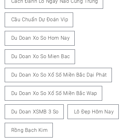
Cách Đánh Lô Ngày Nào Cũng Trúng
Cầu Chuẩn Dự Đoán Víp
Du Doan Xo So Hom Nay
Du Doan Xo So Mien Bac
Du Doan Xo So Xổ Số Miền Bắc Dại Phát
Du Doan Xo So Xổ Số Miền Bắc Wap
Du Doan XSMB 3 So
Lô Đẹp Hôm Nay
Rồng Bạch Kim