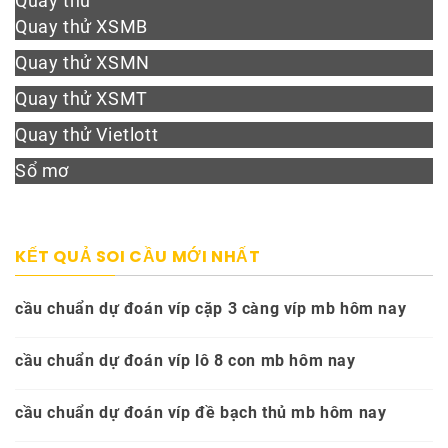
Quay thử
Quay thử XSMB
Quay thử XSMN
Quay thử XSMT
Quay thử Vietlott
Sổ mơ
KẾT QUẢ SOI CẦU MỚI NHẤT
cầu chuẩn dự đoán víp cặp 3 càng víp mb hôm nay
cầu chuẩn dự đoán víp lô 8 con mb hôm nay
cầu chuẩn dự đoán víp đề bạch thủ mb hôm nay