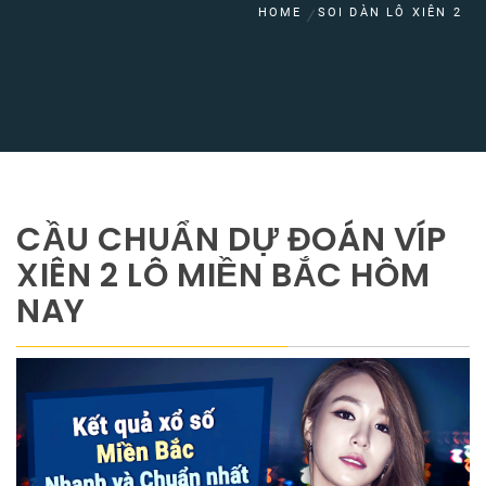
HOME
SOI DÀN LÔ XIÊN 2
CẦU CHUẨN DỰ ĐOÁN VÍP
XIÊN 2 LÔ MIỀN BẮC HÔM
NAY