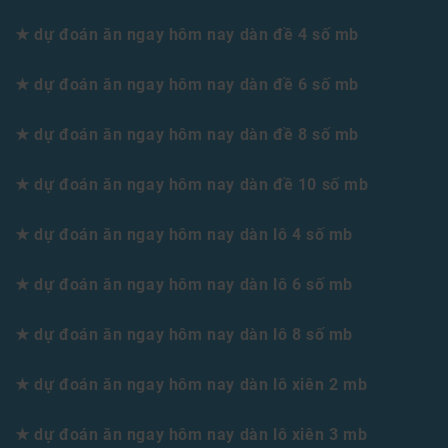
★ dự đoán ăn ngay hôm nay dàn đề 4 số mb
★ dự đoán ăn ngay hôm nay dàn đề 6 số mb
★ dự đoán ăn ngay hôm nay dàn đề 8 số mb
★ dự đoán ăn ngay hôm nay dàn đề 10 số mb
★ dự đoán ăn ngay hôm nay dàn lô 4 số mb
★ dự đoán ăn ngay hôm nay dàn lô 6 số mb
★ dự đoán ăn ngay hôm nay dàn lô 8 số mb
★ dự đoán ăn ngay hôm nay dàn lô xiên 2 mb
★ dự đoán ăn ngay hôm nay dàn lô xiên 3 mb