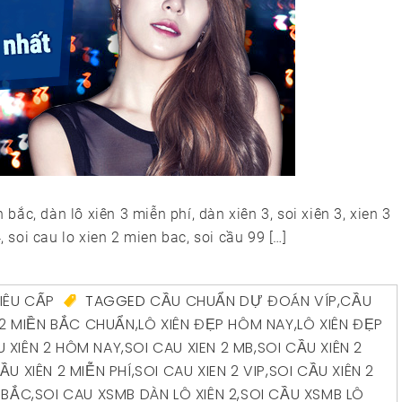
n bắc, dàn lô xiên 3 miễn phí, dàn xiên 3, soi xiên 3, xien 3
, soi cau lo xien 2 mien bac, soi cầu 99 […]
IÊU CẤP
TAGGED
CẦU CHUẨN DỰ ĐOÁN VÍP
,
CẦU
 2 MIỀN BẮC CHUẨN
,
LÔ XIÊN ĐẸP HÔM NAY
,
LÔ XIÊN ĐẸP
U XIÊN 2 HÔM NAY
,
SOI CAU XIEN 2 MB
,
SOI CẦU XIÊN 2
ẦU XIÊN 2 MIỄN PHÍ
,
SOI CAU XIEN 2 VIP
,
SOI CẦU XIÊN 2
 BẮC
,
SOI CAU XSMB DÀN LÔ XIÊN 2
,
SOI CẦU XSMB LÔ