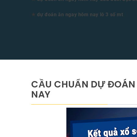
★
dự đoán ăn ngay hôm nay lô 3 số mt
CẦU CHUẨN DỰ ĐOÁN V
NAY