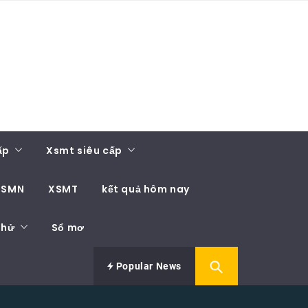
ấp
Xsmt siêu cấp
XSMN
XSMT
kết quả hôm nay
thử
Sổ mơ
Popular News