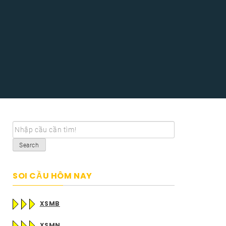
Search
SOI CẦU HÔM NAY
XSMB
XSMN