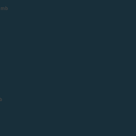
p mb
b