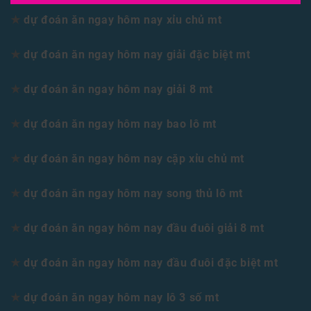
★
dự đoán ăn ngay hôm nay xỉu chủ mt
★
dự đoán ăn ngay hôm nay giải đặc biệt mt
★
dự đoán ăn ngay hôm nay giải 8 mt
★
dự đoán ăn ngay hôm nay bao lô mt
★
dự đoán ăn ngay hôm nay cặp xỉu chủ mt
★
dự đoán ăn ngay hôm nay song thủ lô mt
★
dự đoán ăn ngay hôm nay đầu đuôi giải 8 mt
★
dự đoán ăn ngay hôm nay đầu đuôi đặc biệt mt
★
dự đoán ăn ngay hôm nay lô 3 số mt