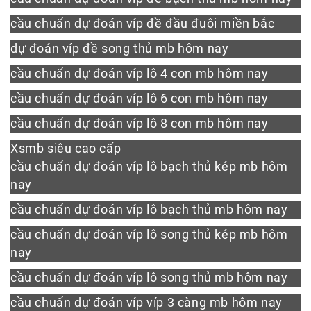
cầu chuẩn dự đoán víp đề đầu đuôi miền bắc
dự đoán víp đề song thủ mb hôm nay
cầu chuẩn dự đoán víp lô 4 con mb hôm nay
cầu chuẩn dự đoán víp lô 6 con mb hôm nay
cầu chuẩn dự đoán víp lô 8 con mb hôm nay
Xsmb siêu cao cấp
cầu chuẩn dự đoán víp lô bạch thủ kép mb hôm
nay
cầu chuẩn dự đoán víp lô bạch thủ mb hôm nay
cầu chuẩn dự đoán víp lô song thủ kép mb hôm
nay
cầu chuẩn dự đoán víp lô song thủ mb hôm nay
cầu chuẩn dự đoán víp víp 3 càng mb hôm nay