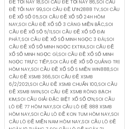
ĐỀ TỐI NAY 18
,
SOI CẦU ĐỀ TỐI NAY 86
,
SOI CẦU
ĐỀ TỐI NAY 99
,
SOI CẦU ĐỀ ƯIN2888 TV
,
SOI CẦU
ĐỀ XỔ SỐ 05
,
SOI CẦU ĐỀ XỔ SỐ 24H HÔM
NAY
,
SOI CẦU ĐỀ XỔ SỐ 3 CÀNG MIỀN BẮC
,
SOI
CẦU ĐỀ XỔ SỐ 5/11
,
SOI CẦU ĐỀ XỔ SỐ ĐẠI
PHÁT
,
SOI CẦU ĐỀ XỔ SỐ MINH NGỌC 3 ĐÀI
,
SOI
CẦU ĐỀ XỔ SỐ MINH NGỌC EXTRA
,
SOI CẦU ĐỀ
XỔ SỐ MINH NGỌC GÌ
,
SOI CẦU ĐỀ XỔ SỐ MINH
NGỌC TRỰC TIẾP
,
SOI CẦU ĐỀ XỔ SỐ QUẢNG TRỊ
HÔM NAY
,
SOI CẦU ĐỀ XỔ SỐ S MIỀN WIN888
,
SOI
CẦU ĐỀ XSMB 366
,
SOI CẦU ĐỀ XSMB
6/2/2021
,
SOI CẦU ĐỀ XSMB CHUẨN 100
,
SOI CẦU
ĐỀ XSMB IWIN
,
SOI CẦU ĐỀ XSMB RÔNG BẠCH
KIM
,
SOI CẦU GIẢI ĐẶC BIỆT XỔ SỐ ƠN
,
SOI CẦU
LÔ ĐỀ 77 HÔM NAY
,
SOI CẦU LÔ ĐỀ 888 XSMB
HÔM NAY
,
SOI CẦU LÔ ĐỀ KON TUM HÔM NAY
,
SOI
CẦU LÔ ĐỀ MIỀN NAM HÔM NAY
,
SOI CẦU LÔ ĐỀ