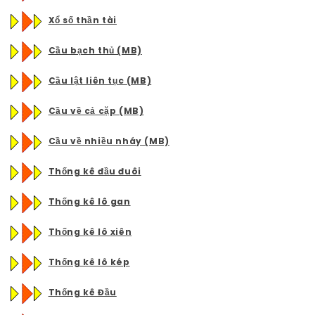
Xổ số thần tài
Cầu bạch thủ (MB)
Cầu lật liên tục (MB)
Cầu về cả cặp (MB)
Cầu về nhiều nháy (MB)
Thống kê đầu đuôi
Thống kê lô gan
Thống kê lô xiên
Thống kê lô kép
Thống kê Đầu