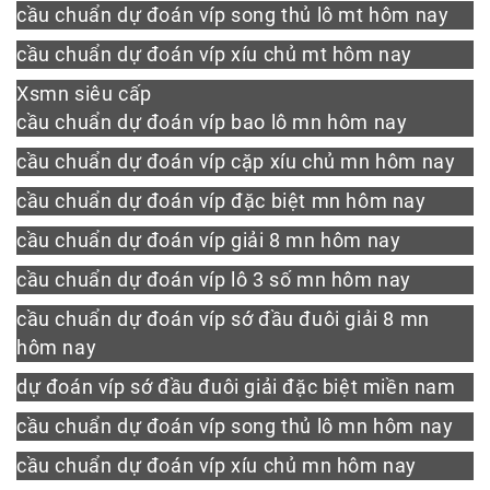
cầu chuẩn dự đoán víp song thủ lô mt hôm nay
cầu chuẩn dự đoán víp xíu chủ mt hôm nay
Xsmn siêu cấp
cầu chuẩn dự đoán víp bao lô mn hôm nay
cầu chuẩn dự đoán víp cặp xíu chủ mn hôm nay
cầu chuẩn dự đoán víp đặc biệt mn hôm nay
cầu chuẩn dự đoán víp giải 8 mn hôm nay
cầu chuẩn dự đoán víp lô 3 số mn hôm nay
cầu chuẩn dự đoán víp sớ đầu đuôi giải 8 mn
hôm nay
dự đoán víp sớ đầu đuôi giải đặc biệt miền nam
cầu chuẩn dự đoán víp song thủ lô mn hôm nay
cầu chuẩn dự đoán víp xíu chủ mn hôm nay