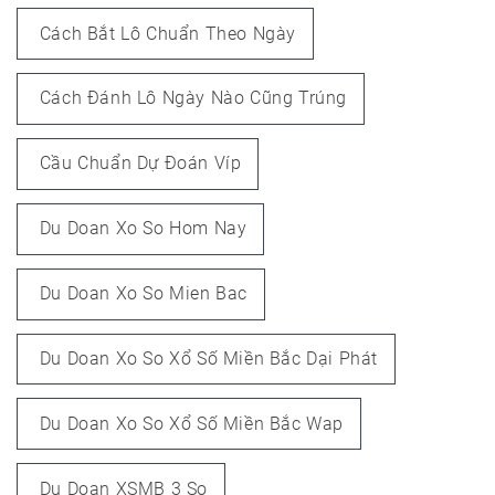
Cách Bắt Lô Chuẩn Theo Ngày
Cách Đánh Lô Ngày Nào Cũng Trúng
Cầu Chuẩn Dự Đoán Víp
Du Doan Xo So Hom Nay
Du Doan Xo So Mien Bac
Du Doan Xo So Xổ Số Miền Bắc Dại Phát
Du Doan Xo So Xổ Số Miền Bắc Wap
Du Doan XSMB 3 So