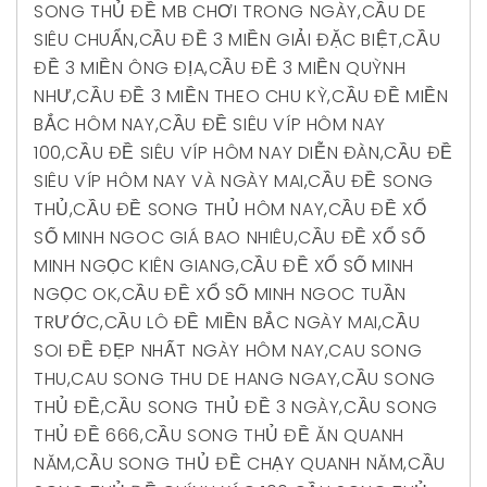
SONG THỦ ĐỀ MB CHƠI TRONG NGÀY
,
CẦU DE
SIÊU CHUẨN
,
CẦU ĐỀ 3 MIỀN GIẢI ĐẶC BIỆT
,
CẦU
ĐỀ 3 MIỀN ÔNG ĐỊA
,
CẦU ĐỀ 3 MIỀN QUỲNH
NHƯ
,
CẦU ĐỀ 3 MIỀN THEO CHU KỲ
,
CẦU ĐỀ MIỀN
BẮC HÔM NAY
,
CẦU ĐỀ SIÊU VÍP HÔM NAY
100
,
CẦU ĐỀ SIÊU VÍP HÔM NAY DIỄN ĐÀN
,
CẦU ĐỀ
SIÊU VÍP HÔM NAY VÀ NGÀY MAI
,
CẦU ĐỀ SONG
THỦ
,
CẦU ĐỀ SONG THỦ HÔM NAY
,
CẦU ĐỀ XỔ
SỐ MINH NGOC GIÁ BAO NHIÊU
,
CẦU ĐỀ XỔ SỐ
MINH NGỌC KIÊN GIANG
,
CẦU ĐỀ XỔ SỐ MINH
NGỌC OK
,
CẦU ĐỀ XỔ SỐ MINH NGOC TUẦN
TRƯỚC
,
CẦU LÔ ĐỀ MIỀN BẮC NGÀY MAI
,
CẦU
SOI ĐỀ ĐẸP NHẤT NGÀY HÔM NAY
,
CAU SONG
THU
,
CAU SONG THU DE HANG NGAY
,
CẦU SONG
THỦ ĐỀ
,
CẦU SONG THỦ ĐỀ 3 NGÀY
,
CẦU SONG
THỦ ĐỀ 666
,
CẦU SONG THỦ ĐỀ ĂN QUANH
NĂM
,
CẦU SONG THỦ ĐỀ CHẠY QUANH NĂM
,
CẦU