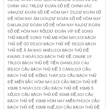
CHÍNH XÁC TRE
,
DỰ ĐOÁN SỐ ĐỀ CHÍNH XÁC
VINH
,
DỰ ĐOÁN SỐ ĐỀ HÔM NAY 25
,
DỰ ĐOÁN SỐ
ĐỀ HÔM NAY ÂM LICH
,
DỰ ĐOÁN SỐ ĐỀ HÔM NAY
DAKLAK
,
DỰ ĐOÁN SỐ ĐỀ HÔM NAY RA
,
DỰ ĐOÁN
SỐ ĐỀ HÔM NAY RỒI
,
DỰ ĐOÁN VÍP ĐỀ SONG
THỦ MB
,
ĐỀ SONG THỦ MB HÔM NAY
,
SOI BẠCH
THỦ ĐỀ 00 00
,
SOI BẠCH THỦ ĐỀ 56
,
SOI BẠCH
THỦ ĐỀ Ă ĂN BAO NHIÊU
,
SOI BẠCH THỦ ĐỀ
KHUNG 3 NGÀY
,
SOI BẠCH THỦ ĐỀ ONLINE UY
TÍN
,
SOI BẠCH THỦ ĐỀ TIỀN GIANG
,
SOI CAU
89
,
SOI CẦU BẠCH THỦ ĐỀ 3 CÀNG
,
SOI CẦU
BẠCH THỦ ĐỀ ĐỒNG THÁP
,
SOI CẦU BẠCH THỦ
ĐỀ MIỀN BẮC HÔM NAY
,
SOI CẦU BẠCH THỦ ĐỀ
XSMB 5 NGÀY
,
SOI CẦU BẠCH THỦ ĐỀ XSMB 5
SỐ
,
SOI CẦU BẠCH THỦ ĐỀ XSMB ĐỀ
,
SOI CẦU
BẠCH THỦ ĐỀ XSMB HÔM NAY MIỄN PHÍ
,
SOI CẦU
BẠCH THỦ ĐỀ XSMB HUẾ
,
SOI CẦU BẠCH THỦ ĐỀ