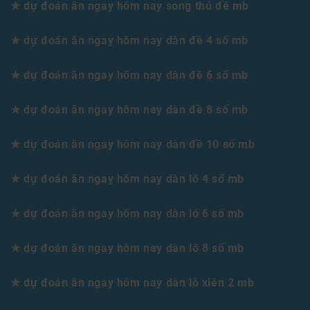
★ dự đoán ăn ngay hôm nay song thủ đề mb
★ dự đoán ăn ngay hôm nay dàn đề 4 số mb
★ dự đoán ăn ngay hôm nay dàn đề 6 số mb
★ dự đoán ăn ngay hôm nay dàn đề 8 số mb
★ dự đoán ăn ngay hôm nay dàn đề 10 số mb
★ dự đoán ăn ngay hôm nay dàn lô 4 số mb
★ dự đoán ăn ngay hôm nay dàn lô 6 số mb
★ dự đoán ăn ngay hôm nay dàn lô 8 số mb
★ dự đoán ăn ngay hôm nay dàn lô xiên 2 mb