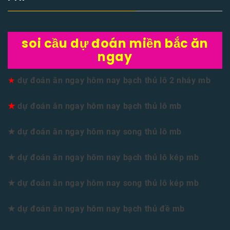
soi cầu dự đoán miền bắc ăn
ngay
★
dự đoán ăn ngay hôm nay bạch thủ lô 2 nháy mb
★
dự đoán ăn ngay hôm nay bạch thủ lô mb
★ dự đoán ăn ngay hôm nay song thủ lô mb
★ dự đoán ăn ngay hôm nay bạch thủ lô kép mb
★ dự đoán ăn ngay hôm nay song thủ lô kép mb
★ dự đoán ăn ngay hôm nay bạch thủ đề mb