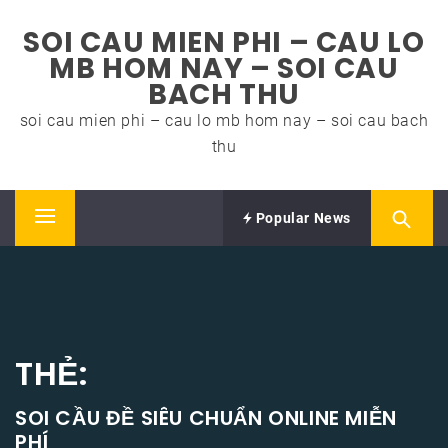
Skip
SOI CAU MIEN PHI – CAU LO
to
MB HOM NAY – SOI CAU
content
BACH THU
soi cau mien phi – cau lo mb hom nay – soi cau bach
thu
Popular News
Primary
Menu
THẺ:
SOI CẦU ĐỀ SIÊU CHUẨN ONLINE MIỄN
PHÍ