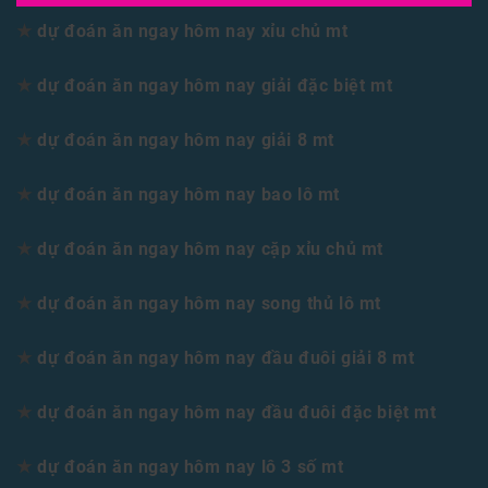
★
dự đoán ăn ngay hôm nay xỉu chủ mt
★
dự đoán ăn ngay hôm nay giải đặc biệt mt
★
dự đoán ăn ngay hôm nay giải 8 mt
★
dự đoán ăn ngay hôm nay bao lô mt
★
dự đoán ăn ngay hôm nay cặp xỉu chủ mt
★
dự đoán ăn ngay hôm nay song thủ lô mt
★
dự đoán ăn ngay hôm nay đầu đuôi giải 8 mt
★
dự đoán ăn ngay hôm nay đầu đuôi đặc biệt mt
★
dự đoán ăn ngay hôm nay lô 3 số mt