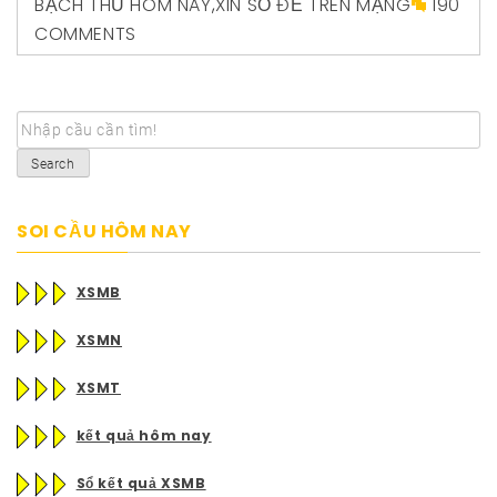
BẠCH THỦ HÔM NAY
,
XIN SỐ ĐỀ TRÊN MẠNG
190
COMMENTS
Search
SOI CẦU HÔM NAY
XSMB
XSMN
XSMT
kết quả hôm nay
Sổ kết quả XSMB