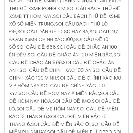
BẠCH THỦ ĐỀ XSMB QUẢNG NINH
,
SOI CAU BACH
THU ĐỀ XSMB RONG KIM
,
SOI CẦU BẠCH THỦ ĐỀ
XSMB TT HÔM NAY
,
SOI CẦU BẠCH THỦ ĐỀ XSMB
XỔ SỐ MIỀN TRUNG
,
SOI CẦU BẠCH THỦ LÔ
ĐỀ
,
SOI CẦU DÀN ĐỀ 10 SỐ HAY RA
,
SOI CẦU DỰ
ĐOÁN XSMB CHÍNH XÁC 100
,
SOI CẦU ĐỀ 10
SỐ
,
SOI CẦU ĐỀ 666
,
SOI CẦU ĐỀ CHẮC ĂN 100
ÊN ĐÊM
,
SOI CẦU ĐỀ CHẮC ĂN 100 MIỀN BẮC
,
SOI
CẦU ĐỀ CHẮC ĂN 999
,
SOI CẦU ĐỀ CHẮC ĂN
ANH
,
SOI CẦU ĐỀ CHÍNH XÁC 100 ĂN
,
SOI CẦU ĐỀ
CHÍNH XÁC 100 VINH
,
SOI CẦU ĐỀ CHÍNH XÁC 100
VIP HÔM NAY
,
SOI CẦU ĐỀ CHÍNH XÁC 100
XYZ
,
SOI CẦU ĐỀ HÔM NAY Â MIỀN BẮC
,
SOI CẦU
ĐỀ HÔM NAY HÒA
,
SOI CẦU ĐỀ IMO
,
SOI CẦU ĐỀ
LÔ
,
SOI CẦU ĐỀ MB HÔM NAY
,
SOI CẦU ĐỀ MIỀN
BẮC 13 THÁNG 6
,
SOI CẦU ĐỀ MIỀN BẮC 16
THÁNG 6
,
SOI CẦU ĐỀ MIỀN BẮC ƠI
,
SOI CẦU ĐỀ
MIỄN PHÍ 2NHAY
,
SOI CẦU ĐỀ MIỄN PHÍ OPPO
,
SOI