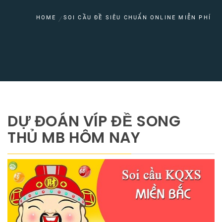
HOME
SOI CẦU ĐỀ SIÊU CHUẨN ONLINE MIỄN PHÍ
DỰ ĐOÁN VÍP ĐỀ SONG
THỦ MB HÔM NAY