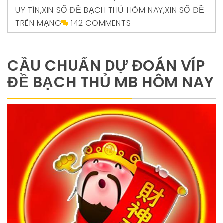
UY TÍN
,
XIN SỐ ĐỀ BẠCH THỦ HÔM NAY
,
XIN SỐ ĐỀ
TRÊN MẠNG
142 COMMENTS
CẦU CHUẨN DỰ ĐOÁN VÍP
ĐỀ BẠCH THỦ MB HÔM NAY