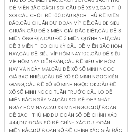
THỦ LÔ ĐỀ MIỀN BẮC
,
CÁCH SOI CẦU BẠCH THỦ
ĐỀ MIỀN BẮC
,
CÁCH SOI CẦU ĐỀ XSMB
,
CAO THỦ
SOI CẦU CHỐT ĐỀ 100
,
CẦU BẠCH THỦ ĐỀ MIỀN
BẮC
,
CẦU CHUẨN DỰ ĐOÁN VÍP ĐỀ
,
CẦU DE SIÊU
CHUẨN
,
CẦU ĐỀ 3 MIỀN GIẢI ĐẶC BIỆT
,
CẦU ĐỀ 3
MIỀN ÔNG ĐỊA
,
CẦU ĐỀ 3 MIỀN QUỲNH NHƯ
,
CẦU
ĐỀ 3 MIỀN THEO CHU KỲ
,
CẦU ĐỀ MIỀN BẮC HÔM
NAY
,
CẦU ĐỀ SIÊU VÍP HÔM NAY 100
,
CẦU ĐỀ SIÊU
VÍP HÔM NAY DIỄN ĐÀN
,
CẦU ĐỀ SIÊU VÍP HÔM
NAY VÀ NGÀY MAI
,
CẦU ĐỀ XỔ SỐ MINH NGOC
GIÁ BAO NHIÊU
,
CẦU ĐỀ XỔ SỐ MINH NGỌC KIÊN
GIANG
,
CẦU ĐỀ XỔ SỐ MINH NGỌC OK
,
CẦU ĐỀ
XỔ SỐ MINH NGOC TUẦN TRƯỚC
,
CẦU LÔ ĐỀ
MIỀN BẮC NGÀY MAI
,
CẦU SOI ĐỀ ĐẸP NHẤT
NGÀY HÔM NAY
,
CAU XS MINH NGOC
,
DỰ ĐOÁN
ĐỀ BẠCH THỦ MB
,
DỰ ĐOÁN SỐ ĐỀ CHÍNH XÁC
444
,
DỰ ĐOÁN SỐ ĐỀ CHÍNH XÁC DỰ ĐOÁN
MIỀN BẮC
,
DỰ ĐOÁN SỐ ĐỀ CHÍNH XÁC GIẢI ĐẶC