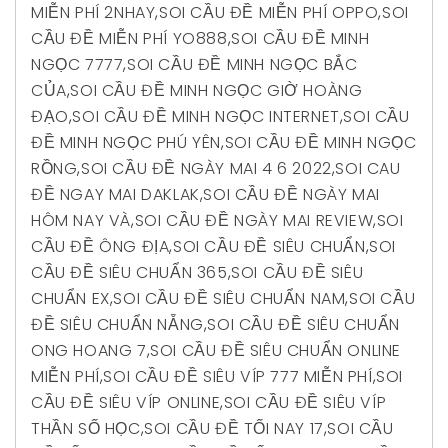
MIỄN PHÍ 2NHAY
,
SOI CẦU ĐỀ MIỄN PHÍ OPPO
,
SOI
CẦU ĐỀ MIỄN PHÍ YO888
,
SOI CẦU ĐỀ MINH
NGỌC 7777
,
SOI CẦU ĐỀ MINH NGỌC BẮC
CỦA
,
SOI CẦU ĐỀ MINH NGỌC GIỜ HOÀNG
ĐẠO
,
SOI CẦU ĐỀ MINH NGỌC INTERNET
,
SOI CẦU
ĐỀ MINH NGỌC PHÚ YÊN
,
SOI CẦU ĐỀ MINH NGỌC
RỒNG
,
SOI CẦU ĐỀ NGÀY MAI 4 6 2022
,
SOI CAU
ĐỀ NGAY MAI DAKLAK
,
SOI CẦU ĐỀ NGÀY MAI
HÔM NAY VÀ
,
SOI CẦU ĐỀ NGÀY MAI REVIEW
,
SOI
CẦU ĐỀ ÔNG ĐỊA
,
SOI CẦU ĐỀ SIÊU CHUẨN
,
SOI
CẦU ĐỀ SIÊU CHUẨN 365
,
SOI CẦU ĐỀ SIÊU
CHUẨN EX
,
SOI CẦU ĐỀ SIÊU CHUẨN NAM
,
SOI CẦU
ĐỀ SIÊU CHUẨN NẴNG
,
SOI CẦU ĐỀ SIÊU CHUẨN
ONG HOANG 7
,
SOI CẦU ĐỀ SIÊU CHUẨN ONLINE
MIỄN PHÍ
,
SOI CẦU ĐỀ SIÊU VÍP 777 MIỄN PHÍ
,
SOI
CẦU ĐỀ SIÊU VÍP ONLINE
,
SOI CẦU ĐỀ SIÊU VÍP
THẦN SỐ HỌC
,
SOI CẦU ĐỀ TỐI NAY 17
,
SOI CẦU