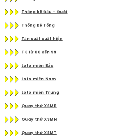
Thống kê Đầu – Đuôi
Thống kê Tổng
Tần suất xuất hiện
TK từ 00 đến 99
Loto miền Bắc
Loto miền Nam
Loto miền Trung
Quay thử XSMB
Quay thử XSMN
Quay thử XSMT