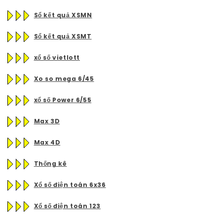
Sổ kết quả XSMN
Sổ kết quả XSMT
xổ số vietlott
Xo so mega 6/45
xổ số Power 6/55
Max 3D
Max 4D
Thống kê
Xổ số điện toán 6x36
Xổ số điện toán 123