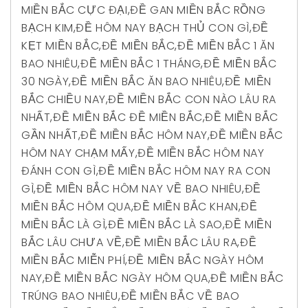
MIỀN BẮC CỰC ĐẠI
,
ĐỀ GAN MIỀN BẮC RỒNG
BẠCH KIM
,
ĐỀ HÔM NAY BẠCH THỦ CON GÌ
,
ĐỀ
KẸT MIỀN BẮC
,
ĐỀ MIỀN BẮC
,
ĐỀ MIỀN BẮC 1 ĂN
BAO NHIÊU
,
ĐỀ MIỀN BẮC 1 THÁNG
,
ĐỀ MIỀN BẮC
30 NGÀY
,
ĐỀ MIỀN BẮC ĂN BAO NHIÊU
,
ĐỀ MIỀN
BẮC CHIỀU NAY
,
ĐỀ MIỀN BẮC CON NÀO LÂU RA
NHẤT
,
ĐỀ MIỀN BẮC ĐỀ MIỀN BẮC
,
ĐỀ MIỀN BẮC
GẦN NHẤT
,
ĐỀ MIỀN BẮC HÔM NAY
,
ĐỀ MIỀN BẮC
HÔM NAY CHẠM MẤY
,
ĐỀ MIỀN BẮC HÔM NAY
ĐÁNH CON GÌ
,
ĐỀ MIỀN BẮC HÔM NAY RA CON
GÌ
,
ĐỀ MIỀN BẮC HÔM NAY VỀ BAO NHIÊU
,
ĐỀ
MIỀN BẮC HÔM QUA
,
ĐỀ MIỀN BẮC KHAN
,
ĐỀ
MIỀN BẮC LÀ GÌ
,
ĐỀ MIỀN BẮC LÀ SAO
,
ĐỀ MIỀN
BẮC LÂU CHƯA VỀ
,
ĐỀ MIỀN BẮC LÂU RA
,
ĐỀ
MIỀN BẮC MIỄN PHÍ
,
ĐỀ MIỀN BẮC NGÀY HÔM
NAY
,
ĐỀ MIỀN BẮC NGÀY HÔM QUA
,
ĐỀ MIỀN BẮC
TRÚNG BAO NHIÊU
,
ĐỀ MIỀN BẮC VỀ BAO