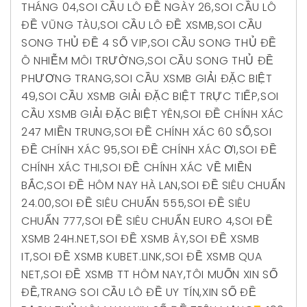
THÁNG 04
,
SOI CẦU LÔ ĐỀ NGÀY 26
,
SOI CẦU LÔ
ĐỀ VŨNG TÀU
,
SOI CẦU LÔ ĐỀ XSMB
,
SOI CẦU
SONG THỦ ĐỀ 4 SỐ VIP
,
SOI CẦU SONG THỦ ĐỀ
Ô NHIỄM MÔI TRƯỜNG
,
SOI CẦU SONG THỦ ĐỀ
PHƯƠNG TRANG
,
SOI CẦU XSMB GIẢI ĐẶC BIỆT
49
,
SOI CẦU XSMB GIẢI ĐẶC BIỆT TRỰC TIẾP
,
SOI
CẦU XSMB GIẢI ĐẶC BIỆT YÊN
,
SOI ĐỀ CHÍNH XÁC
247 MIỀN TRUNG
,
SOI ĐỀ CHÍNH XÁC 60 SỐ
,
SOI
ĐỀ CHÍNH XÁC 95
,
SOI ĐỀ CHÍNH XÁC ƠI
,
SOI ĐỀ
CHÍNH XÁC THI
,
SOI ĐỀ CHÍNH XÁC VỀ MIỀN
BẮC
,
SOI ĐỀ HÔM NAY HÀ LAN
,
SOI ĐỀ SIÊU CHUẨN
24.00
,
SOI ĐỀ SIÊU CHUẨN 555
,
SOI ĐỀ SIÊU
CHUẨN 777
,
SOI ĐỀ SIÊU CHUẨN EURO 4
,
SOI ĐỀ
XSMB 24H.NET
,
SOI ĐỀ XSMB ÂY
,
SOI ĐỀ XSMB
IT
,
SOI ĐỀ XSMB KUBET.LINK
,
SOI ĐỀ XSMB QUA
NET
,
SOI ĐỀ XSMB TT HÔM NAY
,
TÔI MUỐN XIN SỐ
ĐỀ
,
TRANG SOI CẦU LÔ ĐỀ UY TÍN
,
XIN SỐ ĐỀ