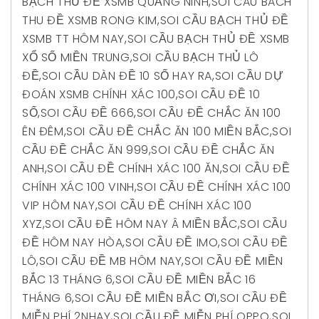
BẠCH THỦ ĐỀ XSMB QUẢNG NINH
,
SOI CAU BACH
THU ĐỀ XSMB RONG KIM
,
SOI CẦU BẠCH THỦ ĐỀ
XSMB TT HÔM NAY
,
SOI CẦU BẠCH THỦ ĐỀ XSMB
XỔ SỐ MIỀN TRUNG
,
SOI CẦU BẠCH THỦ LÔ
ĐỀ
,
SOI CẦU DÀN ĐỀ 10 SỐ HAY RA
,
SOI CẦU DỰ
ĐOÁN XSMB CHÍNH XÁC 100
,
SOI CẦU ĐỀ 10
SỐ
,
SOI CẦU ĐỀ 666
,
SOI CẦU ĐỀ CHẮC ĂN 100
ÊN ĐÊM
,
SOI CẦU ĐỀ CHẮC ĂN 100 MIỀN BẮC
,
SOI
CẦU ĐỀ CHẮC ĂN 999
,
SOI CẦU ĐỀ CHẮC ĂN
ANH
,
SOI CẦU ĐỀ CHÍNH XÁC 100 ĂN
,
SOI CẦU ĐỀ
CHÍNH XÁC 100 VINH
,
SOI CẦU ĐỀ CHÍNH XÁC 100
VIP HÔM NAY
,
SOI CẦU ĐỀ CHÍNH XÁC 100
XYZ
,
SOI CẦU ĐỀ HÔM NAY Â MIỀN BẮC
,
SOI CẦU
ĐỀ HÔM NAY HÒA
,
SOI CẦU ĐỀ IMO
,
SOI CẦU ĐỀ
LÔ
,
SOI CẦU ĐỀ MB HÔM NAY
,
SOI CẦU ĐỀ MIỀN
BẮC 13 THÁNG 6
,
SOI CẦU ĐỀ MIỀN BẮC 16
THÁNG 6
,
SOI CẦU ĐỀ MIỀN BẮC ƠI
,
SOI CẦU ĐỀ
MIỄN PHÍ 2NHAY
,
SOI CẦU ĐỀ MIỄN PHÍ OPPO
,
SOI