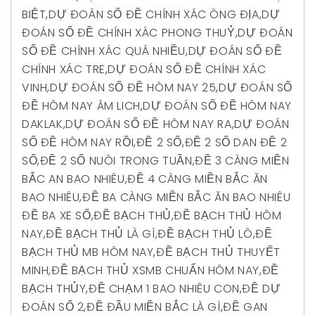
BIỆT
,
DỰ ĐOÁN SỐ ĐỀ CHÍNH XÁC ÔNG ĐỊA
,
DỰ
ĐOÁN SỐ ĐỀ CHÍNH XÁC PHONG THUỶ
,
DỰ ĐOÁN
SỐ ĐỀ CHÍNH XÁC QUÁ NHIỀU
,
DỰ ĐOÁN SỐ ĐỀ
CHÍNH XÁC TRE
,
DỰ ĐOÁN SỐ ĐỀ CHÍNH XÁC
VINH
,
DỰ ĐOÁN SỐ ĐỀ HÔM NAY 25
,
DỰ ĐOÁN SỐ
ĐỀ HÔM NAY ÂM LICH
,
DỰ ĐOÁN SỐ ĐỀ HÔM NAY
DAKLAK
,
DỰ ĐOÁN SỐ ĐỀ HÔM NAY RA
,
DỰ ĐOÁN
SỐ ĐỀ HÔM NAY RỒI
,
ĐỀ 2 SỐ
,
ĐỀ 2 SỐ DAN ĐỀ 2
SỐ
,
ĐỀ 2 SỐ NUÔI TRONG TUẦN
,
ĐỀ 3 CÀNG MIỀN
BẮC AN BAO NHIÊU
,
ĐỀ 4 CÀNG MIỀN BẮC ĂN
BAO NHIÊU
,
ĐỀ BA CÀNG MIỀN BẮC ĂN BAO NHIÊU
ĐỀ BA XE SỐ
,
ĐỀ BẠCH THỦ
,
ĐỀ BẠCH THỦ HÔM
NAY
,
ĐỀ BẠCH THỦ LÀ GÌ
,
ĐỀ BẠCH THỦ LÔ
,
ĐỀ
BẠCH THỦ MB HÔM NAY
,
ĐỀ BẠCH THỦ THUYẾT
MINH
,
ĐỀ BẠCH THỦ XSMB CHUẨN HÔM NAY
,
ĐỀ
BẠCH THỦY
,
ĐỀ CHẠM 1 BAO NHIÊU CON
,
ĐỀ DỰ
ĐOÁN SỐ 2
,
ĐỀ ĐẦU MIỀN BẮC LÀ GÌ
,
ĐỀ GAN