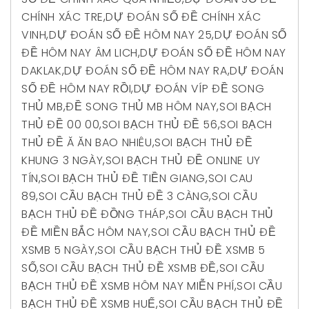
CHÍNH XÁC TRE
,
DỰ ĐOÁN SỐ ĐỀ CHÍNH XÁC
VINH
,
DỰ ĐOÁN SỐ ĐỀ HÔM NAY 25
,
DỰ ĐOÁN SỐ
ĐỀ HÔM NAY ÂM LICH
,
DỰ ĐOÁN SỐ ĐỀ HÔM NAY
DAKLAK
,
DỰ ĐOÁN SỐ ĐỀ HÔM NAY RA
,
DỰ ĐOÁN
SỐ ĐỀ HÔM NAY RỒI
,
DỰ ĐOÁN VÍP ĐỀ SONG
THỦ MB
,
ĐỀ SONG THỦ MB HÔM NAY
,
SOI BẠCH
THỦ ĐỀ 00 00
,
SOI BẠCH THỦ ĐỀ 56
,
SOI BẠCH
THỦ ĐỀ Ă ĂN BAO NHIÊU
,
SOI BẠCH THỦ ĐỀ
KHUNG 3 NGÀY
,
SOI BẠCH THỦ ĐỀ ONLINE UY
TÍN
,
SOI BẠCH THỦ ĐỀ TIỀN GIANG
,
SOI CAU
89
,
SOI CẦU BẠCH THỦ ĐỀ 3 CÀNG
,
SOI CẦU
BẠCH THỦ ĐỀ ĐỒNG THÁP
,
SOI CẦU BẠCH THỦ
ĐỀ MIỀN BẮC HÔM NAY
,
SOI CẦU BẠCH THỦ ĐỀ
XSMB 5 NGÀY
,
SOI CẦU BẠCH THỦ ĐỀ XSMB 5
SỐ
,
SOI CẦU BẠCH THỦ ĐỀ XSMB ĐỀ
,
SOI CẦU
BẠCH THỦ ĐỀ XSMB HÔM NAY MIỄN PHÍ
,
SOI CẦU
BẠCH THỦ ĐỀ XSMB HUẾ
,
SOI CẦU BẠCH THỦ ĐỀ