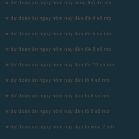
★ dự đoán ăn ngay hôm nay song thủ đề mb
★ dự đoán ăn ngay hôm nay dàn đề 4 số mb
★ dự đoán ăn ngay hôm nay dàn đề 6 số mb
★ dự đoán ăn ngay hôm nay dàn đề 8 số mb
★ dự đoán ăn ngay hôm nay dàn đề 10 số mb
★ dự đoán ăn ngay hôm nay dàn lô 4 số mb
★ dự đoán ăn ngay hôm nay dàn lô 6 số mb
★ dự đoán ăn ngay hôm nay dàn lô 8 số mb
★ dự đoán ăn ngay hôm nay dàn lô xiên 2 mb