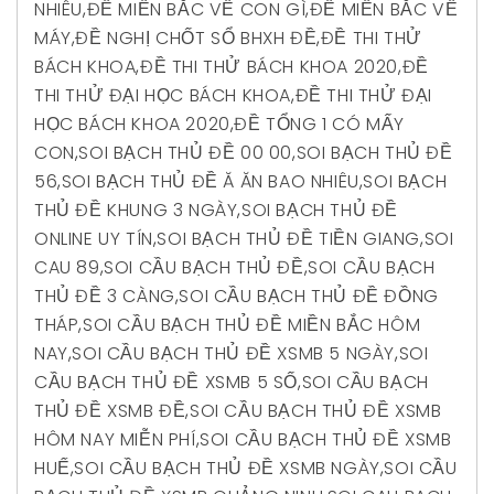
NHIÊU
,
ĐỀ MIỀN BẮC VỀ CON GÌ
,
ĐỀ MIỀN BẮC VỀ
MÁY
,
ĐỀ NGHỊ CHỐT SỔ BHXH ĐỀ
,
ĐỀ THI THỬ
BÁCH KHOA
,
ĐỀ THI THỬ BÁCH KHOA 2020
,
ĐỀ
THI THỬ ĐẠI HỌC BÁCH KHOA
,
ĐỀ THI THỬ ĐẠI
HỌC BÁCH KHOA 2020
,
ĐỀ TỔNG 1 CÓ MẤY
CON
,
SOI BẠCH THỦ ĐỀ 00 00
,
SOI BẠCH THỦ ĐỀ
56
,
SOI BẠCH THỦ ĐỀ Ă ĂN BAO NHIÊU
,
SOI BẠCH
THỦ ĐỀ KHUNG 3 NGÀY
,
SOI BẠCH THỦ ĐỀ
ONLINE UY TÍN
,
SOI BẠCH THỦ ĐỀ TIỀN GIANG
,
SOI
CAU 89
,
SOI CẦU BẠCH THỦ ĐỀ
,
SOI CẦU BẠCH
THỦ ĐỀ 3 CÀNG
,
SOI CẦU BẠCH THỦ ĐỀ ĐỒNG
THÁP
,
SOI CẦU BẠCH THỦ ĐỀ MIỀN BẮC HÔM
NAY
,
SOI CẦU BẠCH THỦ ĐỀ XSMB 5 NGÀY
,
SOI
CẦU BẠCH THỦ ĐỀ XSMB 5 SỐ
,
SOI CẦU BẠCH
THỦ ĐỀ XSMB ĐỀ
,
SOI CẦU BẠCH THỦ ĐỀ XSMB
HÔM NAY MIỄN PHÍ
,
SOI CẦU BẠCH THỦ ĐỀ XSMB
HUẾ
,
SOI CẦU BẠCH THỦ ĐỀ XSMB NGÀY
,
SOI CẦU