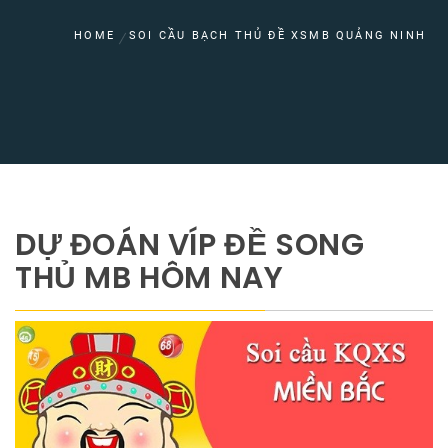
HOME
SOI CẦU BẠCH THỦ ĐỀ XSMB QUẢNG NINH
DỰ ĐOÁN VÍP ĐỀ SONG
THỦ MB HÔM NAY