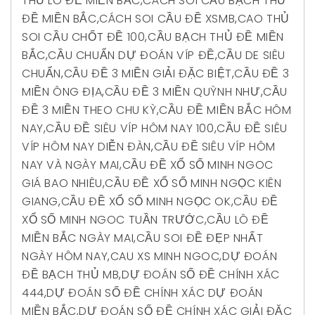
THỦ LÔ ĐỀ MIỀN BẮC
,
CÁCH SOI CẦU BẠCH THỦ
ĐỀ MIỀN BẮC
,
CÁCH SOI CẦU ĐỀ XSMB
,
CAO THỦ
SOI CẦU CHỐT ĐỀ 100
,
CẦU BẠCH THỦ ĐỀ MIỀN
BẮC
,
CẦU CHUẨN DỰ ĐOÁN VÍP ĐỀ
,
CẦU DE SIÊU
CHUẨN
,
CẦU ĐỀ 3 MIỀN GIẢI ĐẶC BIỆT
,
CẦU ĐỀ 3
MIỀN ÔNG ĐỊA
,
CẦU ĐỀ 3 MIỀN QUỲNH NHƯ
,
CẦU
ĐỀ 3 MIỀN THEO CHU KỲ
,
CẦU ĐỀ MIỀN BẮC HÔM
NAY
,
CẦU ĐỀ SIÊU VÍP HÔM NAY 100
,
CẦU ĐỀ SIÊU
VÍP HÔM NAY DIỄN ĐÀN
,
CẦU ĐỀ SIÊU VÍP HÔM
NAY VÀ NGÀY MAI
,
CẦU ĐỀ XỔ SỐ MINH NGOC
GIÁ BAO NHIÊU
,
CẦU ĐỀ XỔ SỐ MINH NGỌC KIÊN
GIANG
,
CẦU ĐỀ XỔ SỐ MINH NGỌC OK
,
CẦU ĐỀ
XỔ SỐ MINH NGOC TUẦN TRƯỚC
,
CẦU LÔ ĐỀ
MIỀN BẮC NGÀY MAI
,
CẦU SOI ĐỀ ĐẸP NHẤT
NGÀY HÔM NAY
,
CAU XS MINH NGOC
,
DỰ ĐOÁN
ĐỀ BẠCH THỦ MB
,
DỰ ĐOÁN SỐ ĐỀ CHÍNH XÁC
444
,
DỰ ĐOÁN SỐ ĐỀ CHÍNH XÁC DỰ ĐOÁN
MIỀN BẮC
,
DỰ ĐOÁN SỐ ĐỀ CHÍNH XÁC GIẢI ĐẶC