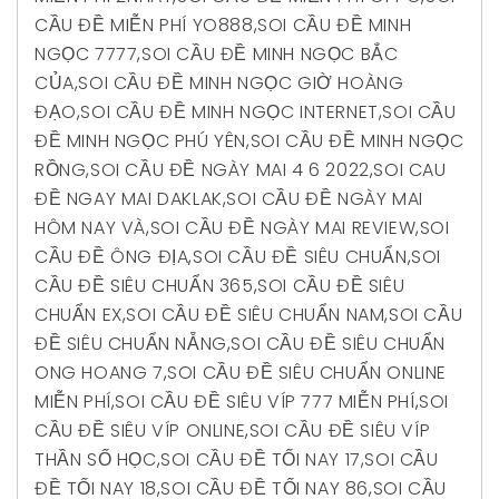
CẦU ĐỀ MIỄN PHÍ YO888
,
SOI CẦU ĐỀ MINH
NGỌC 7777
,
SOI CẦU ĐỀ MINH NGỌC BẮC
CỦA
,
SOI CẦU ĐỀ MINH NGỌC GIỜ HOÀNG
ĐẠO
,
SOI CẦU ĐỀ MINH NGỌC INTERNET
,
SOI CẦU
ĐỀ MINH NGỌC PHÚ YÊN
,
SOI CẦU ĐỀ MINH NGỌC
RỒNG
,
SOI CẦU ĐỀ NGÀY MAI 4 6 2022
,
SOI CAU
ĐỀ NGAY MAI DAKLAK
,
SOI CẦU ĐỀ NGÀY MAI
HÔM NAY VÀ
,
SOI CẦU ĐỀ NGÀY MAI REVIEW
,
SOI
CẦU ĐỀ ÔNG ĐỊA
,
SOI CẦU ĐỀ SIÊU CHUẨN
,
SOI
CẦU ĐỀ SIÊU CHUẨN 365
,
SOI CẦU ĐỀ SIÊU
CHUẨN EX
,
SOI CẦU ĐỀ SIÊU CHUẨN NAM
,
SOI CẦU
ĐỀ SIÊU CHUẨN NẴNG
,
SOI CẦU ĐỀ SIÊU CHUẨN
ONG HOANG 7
,
SOI CẦU ĐỀ SIÊU CHUẨN ONLINE
MIỄN PHÍ
,
SOI CẦU ĐỀ SIÊU VÍP 777 MIỄN PHÍ
,
SOI
CẦU ĐỀ SIÊU VÍP ONLINE
,
SOI CẦU ĐỀ SIÊU VÍP
THẦN SỐ HỌC
,
SOI CẦU ĐỀ TỐI NAY 17
,
SOI CẦU
ĐỀ TỐI NAY 18
,
SOI CẦU ĐỀ TỐI NAY 86
,
SOI CẦU