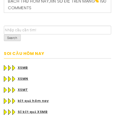
BẠCH THỦ HÔM NAY
,
XIN SỐ ĐỀ TRÊN MẠNG
190
COMMENTS
Search
SOI CẦU HÔM NAY
XSMB
XSMN
XSMT
kết quả hôm nay
Sổ kết quả XSMB