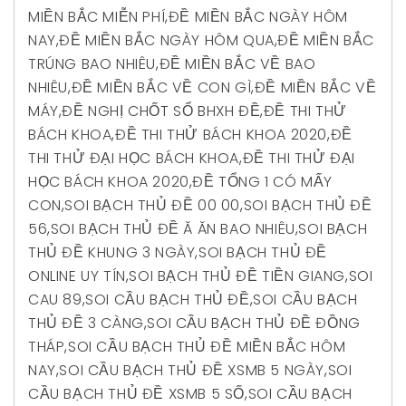
MIỀN BẮC MIỄN PHÍ
,
ĐỀ MIỀN BẮC NGÀY HÔM
NAY
,
ĐỀ MIỀN BẮC NGÀY HÔM QUA
,
ĐỀ MIỀN BẮC
TRÚNG BAO NHIÊU
,
ĐỀ MIỀN BẮC VỀ BAO
NHIÊU
,
ĐỀ MIỀN BẮC VỀ CON GÌ
,
ĐỀ MIỀN BẮC VỀ
MÁY
,
ĐỀ NGHỊ CHỐT SỔ BHXH ĐỀ
,
ĐỀ THI THỬ
BÁCH KHOA
,
ĐỀ THI THỬ BÁCH KHOA 2020
,
ĐỀ
THI THỬ ĐẠI HỌC BÁCH KHOA
,
ĐỀ THI THỬ ĐẠI
HỌC BÁCH KHOA 2020
,
ĐỀ TỔNG 1 CÓ MẤY
CON
,
SOI BẠCH THỦ ĐỀ 00 00
,
SOI BẠCH THỦ ĐỀ
56
,
SOI BẠCH THỦ ĐỀ Ă ĂN BAO NHIÊU
,
SOI BẠCH
THỦ ĐỀ KHUNG 3 NGÀY
,
SOI BẠCH THỦ ĐỀ
ONLINE UY TÍN
,
SOI BẠCH THỦ ĐỀ TIỀN GIANG
,
SOI
CAU 89
,
SOI CẦU BẠCH THỦ ĐỀ
,
SOI CẦU BẠCH
THỦ ĐỀ 3 CÀNG
,
SOI CẦU BẠCH THỦ ĐỀ ĐỒNG
THÁP
,
SOI CẦU BẠCH THỦ ĐỀ MIỀN BẮC HÔM
NAY
,
SOI CẦU BẠCH THỦ ĐỀ XSMB 5 NGÀY
,
SOI
CẦU BẠCH THỦ ĐỀ XSMB 5 SỐ
,
SOI CẦU BẠCH