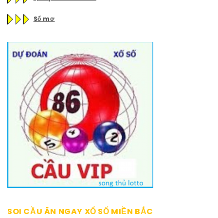
Sổ mơ
SOI CẦU ĂN NGAY XỔ SỐ MIỀN BẮC