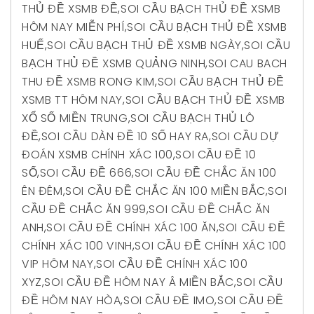
THỦ ĐỀ XSMB ĐỀ
,
SOI CẦU BẠCH THỦ ĐỀ XSMB
HÔM NAY MIỄN PHÍ
,
SOI CẦU BẠCH THỦ ĐỀ XSMB
HUẾ
,
SOI CẦU BẠCH THỦ ĐỀ XSMB NGÀY
,
SOI CẦU
BẠCH THỦ ĐỀ XSMB QUẢNG NINH
,
SOI CAU BACH
THU ĐỀ XSMB RONG KIM
,
SOI CẦU BẠCH THỦ ĐỀ
XSMB TT HÔM NAY
,
SOI CẦU BẠCH THỦ ĐỀ XSMB
XỔ SỐ MIỀN TRUNG
,
SOI CẦU BẠCH THỦ LÔ
ĐỀ
,
SOI CẦU DÀN ĐỀ 10 SỐ HAY RA
,
SOI CẦU DỰ
ĐOÁN XSMB CHÍNH XÁC 100
,
SOI CẦU ĐỀ 10
SỐ
,
SOI CẦU ĐỀ 666
,
SOI CẦU ĐỀ CHẮC ĂN 100
ÊN ĐÊM
,
SOI CẦU ĐỀ CHẮC ĂN 100 MIỀN BẮC
,
SOI
CẦU ĐỀ CHẮC ĂN 999
,
SOI CẦU ĐỀ CHẮC ĂN
ANH
,
SOI CẦU ĐỀ CHÍNH XÁC 100 ĂN
,
SOI CẦU ĐỀ
CHÍNH XÁC 100 VINH
,
SOI CẦU ĐỀ CHÍNH XÁC 100
VIP HÔM NAY
,
SOI CẦU ĐỀ CHÍNH XÁC 100
XYZ
,
SOI CẦU ĐỀ HÔM NAY Â MIỀN BẮC
,
SOI CẦU
ĐỀ HÔM NAY HÒA
,
SOI CẦU ĐỀ IMO
,
SOI CẦU ĐỀ