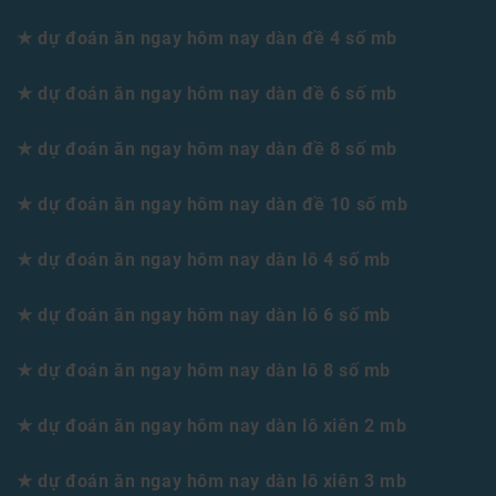
★ dự đoán ăn ngay hôm nay dàn đề 4 số mb
★ dự đoán ăn ngay hôm nay dàn đề 6 số mb
★ dự đoán ăn ngay hôm nay dàn đề 8 số mb
★ dự đoán ăn ngay hôm nay dàn đề 10 số mb
★ dự đoán ăn ngay hôm nay dàn lô 4 số mb
★ dự đoán ăn ngay hôm nay dàn lô 6 số mb
★ dự đoán ăn ngay hôm nay dàn lô 8 số mb
★ dự đoán ăn ngay hôm nay dàn lô xiên 2 mb
★ dự đoán ăn ngay hôm nay dàn lô xiên 3 mb