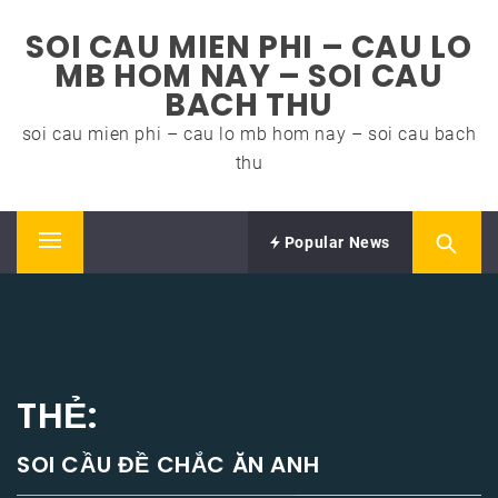
Skip
SOI CAU MIEN PHI – CAU LO
to
MB HOM NAY – SOI CAU
content
BACH THU
soi cau mien phi – cau lo mb hom nay – soi cau bach
thu
Popular News
Primary
Menu
THẺ:
SOI CẦU ĐỀ CHẮC ĂN ANH