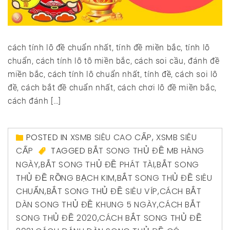
cách tính lô đề chuẩn nhất, tính đề miền bắc, tính lô
chuẩn, cách tính lô tô miền bắc, cách soi cầu, đánh đề
miền bắc, cách tính lô chuẩn nhất, tính đề, cách soi lô
đề, cách bắt đề chuẩn nhất, cách chơi lô đề miền bắc,
cách đánh […]
POSTED IN
XSMB SIÊU CAO CẤP
,
XSMB SIÊU
CẤP
TAGGED
BẮT SONG THỦ ĐỀ MB HÀNG
NGÀY
,
BẮT SONG THỦ ĐỀ PHÁT TÀI
,
BẮT SONG
THỦ ĐỀ RỒNG BẠCH KIM
,
BẮT SONG THỦ ĐỀ SIÊU
CHUẨN
,
BẮT SONG THỦ ĐỀ SIÊU VÍP
,
CÁCH BẮT
DÀN SONG THỦ ĐỀ KHUNG 5 NGÀY
,
CÁCH BẮT
SONG THỦ ĐỀ 2020
,
CÁCH BẮT SONG THỦ ĐỀ