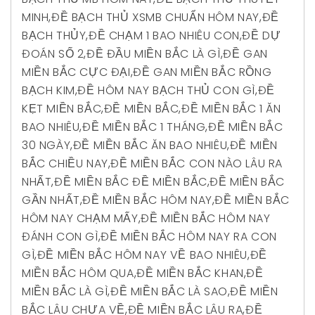
MINH
,
ĐỀ BẠCH THỦ XSMB CHUẨN HÔM NAY
,
ĐỀ
BẠCH THỦY
,
ĐỀ CHẠM 1 BAO NHIÊU CON
,
ĐỀ DỰ
ĐOÁN SỐ 2
,
ĐỀ ĐẦU MIỀN BẮC LÀ GÌ
,
ĐỀ GAN
MIỀN BẮC CỰC ĐẠI
,
ĐỀ GAN MIỀN BẮC RỒNG
BẠCH KIM
,
ĐỀ HÔM NAY BẠCH THỦ CON GÌ
,
ĐỀ
KẸT MIỀN BẮC
,
ĐỀ MIỀN BẮC
,
ĐỀ MIỀN BẮC 1 ĂN
BAO NHIÊU
,
ĐỀ MIỀN BẮC 1 THÁNG
,
ĐỀ MIỀN BẮC
30 NGÀY
,
ĐỀ MIỀN BẮC ĂN BAO NHIÊU
,
ĐỀ MIỀN
BẮC CHIỀU NAY
,
ĐỀ MIỀN BẮC CON NÀO LÂU RA
NHẤT
,
ĐỀ MIỀN BẮC ĐỀ MIỀN BẮC
,
ĐỀ MIỀN BẮC
GẦN NHẤT
,
ĐỀ MIỀN BẮC HÔM NAY
,
ĐỀ MIỀN BẮC
HÔM NAY CHẠM MẤY
,
ĐỀ MIỀN BẮC HÔM NAY
ĐÁNH CON GÌ
,
ĐỀ MIỀN BẮC HÔM NAY RA CON
GÌ
,
ĐỀ MIỀN BẮC HÔM NAY VỀ BAO NHIÊU
,
ĐỀ
MIỀN BẮC HÔM QUA
,
ĐỀ MIỀN BẮC KHAN
,
ĐỀ
MIỀN BẮC LÀ GÌ
,
ĐỀ MIỀN BẮC LÀ SAO
,
ĐỀ MIỀN
BẮC LÂU CHƯA VỀ
,
ĐỀ MIỀN BẮC LÂU RA
,
ĐỀ