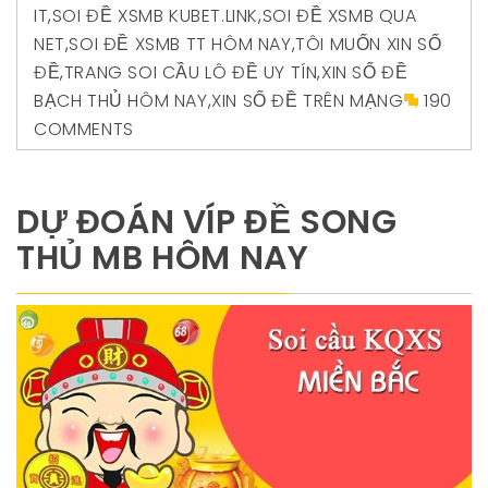
IT
,
SOI ĐỀ XSMB KUBET.LINK
,
SOI ĐỀ XSMB QUA
NET
,
SOI ĐỀ XSMB TT HÔM NAY
,
TÔI MUỐN XIN SỐ
ĐỀ
,
TRANG SOI CẦU LÔ ĐỀ UY TÍN
,
XIN SỐ ĐỀ
BẠCH THỦ HÔM NAY
,
XIN SỐ ĐỀ TRÊN MẠNG
190
COMMENTS
DỰ ĐOÁN VÍP ĐỀ SONG
THỦ MB HÔM NAY