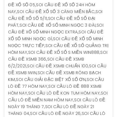
ĐỀ XỔ SỐ 05
,
SOI CẦU ĐỀ XỔ SỐ 24H HÔM
NAY
,
SOI CẦU ĐỀ XỔ SỐ 3 CÀNG MIỀN BẮC
,
SOI
CẦU ĐỀ XỔ SỐ 5/11
,
SOI CẦU ĐỀ XỔ SỐ ĐẠI
PHÁT
,
SOI CẦU ĐỀ XỔ SỐ MINH NGỌC 3 ĐÀI
,
SOI
CẦU ĐỀ XỔ SỐ MINH NGỌC EXTRA
,
SOI CẦU ĐỀ
XỔ SỐ MINH NGỌC GÌ
,
SOI CẦU ĐỀ XỔ SỐ MINH
NGỌC TRỰC TIẾP
,
SOI CẦU ĐỀ XỔ SỐ QUẢNG TRỊ
HÔM NAY
,
SOI CẦU ĐỀ XỔ SỐ S MIỀN WIN888
,
SOI
CẦU ĐỀ XSMB 366
,
SOI CẦU ĐỀ XSMB
6/2/2021
,
SOI CẦU ĐỀ XSMB CHUẨN 100
,
SOI CẦU
ĐỀ XSMB IWIN
,
SOI CẦU ĐỀ XSMB RÔNG BẠCH
KIM
,
SOI CẦU GIẢI ĐẶC BIỆT XỔ SỐ ƠN
,
SOI CẦU
LÔ ĐỀ 77 HÔM NAY
,
SOI CẦU LÔ ĐỀ 888 XSMB
HÔM NAY
,
SOI CẦU LÔ ĐỀ KON TUM HÔM NAY
,
SOI
CẦU LÔ ĐỀ MIỀN NAM HÔM NAY
,
SOI CẦU LÔ ĐỀ
NGÀY 19 THÁNG 7
,
SOI CẦU LÔ ĐỀ NGÀY 21
THÁNG 04
,
SOI CẦU LÔ ĐỀ NGÀY 26
,
SOI CẦU LÔ