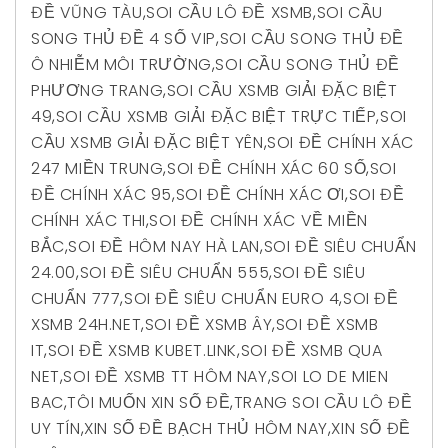
ĐỀ VŨNG TÀU
,
SOI CẦU LÔ ĐỀ XSMB
,
SOI CẦU
SONG THỦ ĐỀ 4 SỐ VIP
,
SOI CẦU SONG THỦ ĐỀ
Ô NHIỄM MÔI TRƯỜNG
,
SOI CẦU SONG THỦ ĐỀ
PHƯƠNG TRANG
,
SOI CẦU XSMB GIẢI ĐẶC BIỆT
49
,
SOI CẦU XSMB GIẢI ĐẶC BIỆT TRỰC TIẾP
,
SOI
CẦU XSMB GIẢI ĐẶC BIỆT YÊN
,
SOI ĐỀ CHÍNH XÁC
247 MIỀN TRUNG
,
SOI ĐỀ CHÍNH XÁC 60 SỐ
,
SOI
ĐỀ CHÍNH XÁC 95
,
SOI ĐỀ CHÍNH XÁC ƠI
,
SOI ĐỀ
CHÍNH XÁC THI
,
SOI ĐỀ CHÍNH XÁC VỀ MIỀN
BẮC
,
SOI ĐỀ HÔM NAY HÀ LAN
,
SOI ĐỀ SIÊU CHUẨN
24.00
,
SOI ĐỀ SIÊU CHUẨN 555
,
SOI ĐỀ SIÊU
CHUẨN 777
,
SOI ĐỀ SIÊU CHUẨN EURO 4
,
SOI ĐỀ
XSMB 24H.NET
,
SOI ĐỀ XSMB ÂY
,
SOI ĐỀ XSMB
IT
,
SOI ĐỀ XSMB KUBET.LINK
,
SOI ĐỀ XSMB QUA
NET
,
SOI ĐỀ XSMB TT HÔM NAY
,
SOI LO DE MIEN
BAC
,
TÔI MUỐN XIN SỐ ĐỀ
,
TRANG SOI CẦU LÔ ĐỀ
UY TÍN
,
XIN SỐ ĐỀ BẠCH THỦ HÔM NAY
,
XIN SỐ ĐỀ