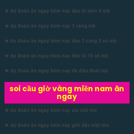
★ dự đoán ăn ngay hôm nay dàn lô xiên 4 mb
★ dự đoán ăn ngay hôm nay 3 càng mb
★ dự đoán ăn ngay hôm nay dàn 3 càng 2 số mb
★ dự đoán ăn ngay hôm nay dàn lô 10 số mb
★ dự đoán ăn ngay hôm nay đề đầu đuôi mb
soi cầu giờ vàng miền nam ăn
ngay
★ dự đoán ăn ngay hôm nay xỉu chủ mn
★ dự đoán ăn ngay hôm nay giải đặc biệt mn