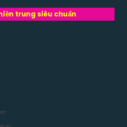
miền trung siêu chuẩn
 mt
ệt mt