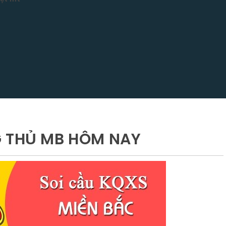
G THỦ MB HÔM NAY