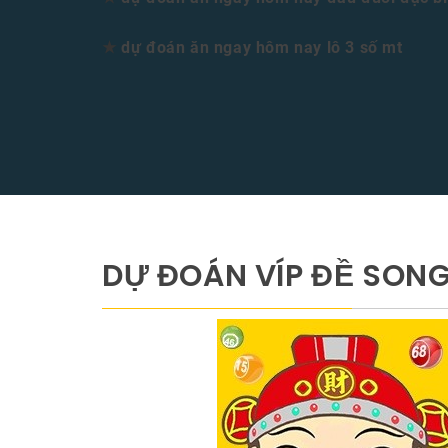
★
dự đoán ăn ngay hôm nay lô 3 số mt
DỰ ĐOÁN VÍP ĐỀ SON