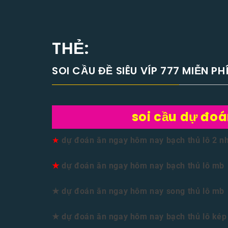
THẺ:
SOI CẦU ĐỀ SIÊU VÍP 777 MIỄN PH
soi cầu dự đo
★
dự đoán ăn ngay hôm nay bạch thủ lô 2 n
★
dự đoán ăn ngay hôm nay bạch thủ lô mb
★ dự đoán ăn ngay hôm nay song thủ lô mb
★ dự đoán ăn ngay hôm nay bạch thủ lô ké