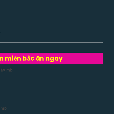
Í
án miền bắc ăn ngay
háy mb
p mb