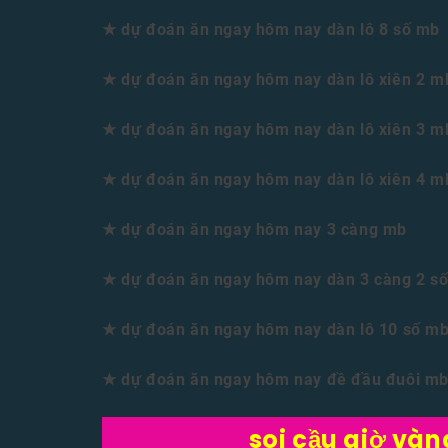
★ dự đoán ăn ngay hôm nay dàn lô 8 số mb
★ dự đoán ăn ngay hôm nay dàn lô xiên 2 m
★ dự đoán ăn ngay hôm nay dàn lô xiên 3 m
★ dự đoán ăn ngay hôm nay dàn lô xiên 4 m
★ dự đoán ăn ngay hôm nay 3 càng mb
★ dự đoán ăn ngay hôm nay dàn 3 càng 2 s
★ dự đoán ăn ngay hôm nay dàn lô 10 số m
★ dự đoán ăn ngay hôm nay đề đầu đuôi m
soi cầu giờ và