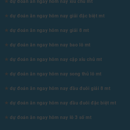
★
dự đoán ăn ngay hôm nay xỉu chủ mt
★
dự đoán ăn ngay hôm nay giải đặc biệt mt
★
dự đoán ăn ngay hôm nay giải 8 mt
★
dự đoán ăn ngay hôm nay bao lô mt
★
dự đoán ăn ngay hôm nay cặp xỉu chủ mt
★
dự đoán ăn ngay hôm nay song thủ lô mt
★
dự đoán ăn ngay hôm nay đầu đuôi giải 8 mt
★
dự đoán ăn ngay hôm nay đầu đuôi đặc biệt mt
★
dự đoán ăn ngay hôm nay lô 3 số mt