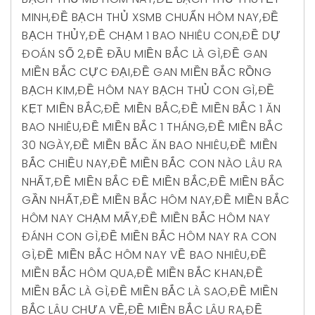
MINH
,
ĐỀ BẠCH THỦ XSMB CHUẨN HÔM NAY
,
ĐỀ
BẠCH THỦY
,
ĐỀ CHẠM 1 BAO NHIÊU CON
,
ĐỀ DỰ
ĐOÁN SỐ 2
,
ĐỀ ĐẦU MIỀN BẮC LÀ GÌ
,
ĐỀ GAN
MIỀN BẮC CỰC ĐẠI
,
ĐỀ GAN MIỀN BẮC RỒNG
BẠCH KIM
,
ĐỀ HÔM NAY BẠCH THỦ CON GÌ
,
ĐỀ
KẸT MIỀN BẮC
,
ĐỀ MIỀN BẮC
,
ĐỀ MIỀN BẮC 1 ĂN
BAO NHIÊU
,
ĐỀ MIỀN BẮC 1 THÁNG
,
ĐỀ MIỀN BẮC
30 NGÀY
,
ĐỀ MIỀN BẮC ĂN BAO NHIÊU
,
ĐỀ MIỀN
BẮC CHIỀU NAY
,
ĐỀ MIỀN BẮC CON NÀO LÂU RA
NHẤT
,
ĐỀ MIỀN BẮC ĐỀ MIỀN BẮC
,
ĐỀ MIỀN BẮC
GẦN NHẤT
,
ĐỀ MIỀN BẮC HÔM NAY
,
ĐỀ MIỀN BẮC
HÔM NAY CHẠM MẤY
,
ĐỀ MIỀN BẮC HÔM NAY
ĐÁNH CON GÌ
,
ĐỀ MIỀN BẮC HÔM NAY RA CON
GÌ
,
ĐỀ MIỀN BẮC HÔM NAY VỀ BAO NHIÊU
,
ĐỀ
MIỀN BẮC HÔM QUA
,
ĐỀ MIỀN BẮC KHAN
,
ĐỀ
MIỀN BẮC LÀ GÌ
,
ĐỀ MIỀN BẮC LÀ SAO
,
ĐỀ MIỀN
BẮC LÂU CHƯA VỀ
,
ĐỀ MIỀN BẮC LÂU RA
,
ĐỀ