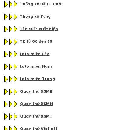
Thống kê Đầu – Đuôi
Thống kê Tổng
Tần suất xuất hiện
TK từ 00 đến 99
Loto miền Bắc
Loto miền Nam
Loto miền Trung
Quay thử XSMB
Quay thử XSMN
Quay thử XSMT
Quay thử Vietlott