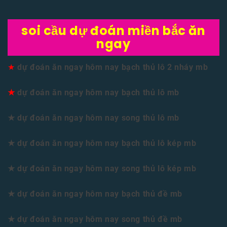
soi cầu dự đoán miền bắc ăn
ngay
★
dự đoán ăn ngay hôm nay bạch thủ lô 2 nháy mb
★
dự đoán ăn ngay hôm nay bạch thủ lô mb
★ dự đoán ăn ngay hôm nay song thủ lô mb
★ dự đoán ăn ngay hôm nay bạch thủ lô kép mb
★ dự đoán ăn ngay hôm nay song thủ lô kép mb
★ dự đoán ăn ngay hôm nay bạch thủ đề mb
★ dự đoán ăn ngay hôm nay song thủ đề mb