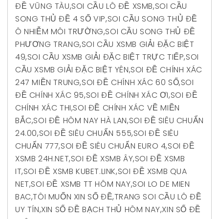
ĐỀ VŨNG TÀU
,
SOI CẦU LÔ ĐỀ XSMB
,
SOI CẦU
SONG THỦ ĐỀ 4 SỐ VIP
,
SOI CẦU SONG THỦ ĐỀ
Ô NHIỄM MÔI TRƯỜNG
,
SOI CẦU SONG THỦ ĐỀ
PHƯƠNG TRANG
,
SOI CẦU XSMB GIẢI ĐẶC BIỆT
49
,
SOI CẦU XSMB GIẢI ĐẶC BIỆT TRỰC TIẾP
,
SOI
CẦU XSMB GIẢI ĐẶC BIỆT YÊN
,
SOI ĐỀ CHÍNH XÁC
247 MIỀN TRUNG
,
SOI ĐỀ CHÍNH XÁC 60 SỐ
,
SOI
ĐỀ CHÍNH XÁC 95
,
SOI ĐỀ CHÍNH XÁC ƠI
,
SOI ĐỀ
CHÍNH XÁC THI
,
SOI ĐỀ CHÍNH XÁC VỀ MIỀN
BẮC
,
SOI ĐỀ HÔM NAY HÀ LAN
,
SOI ĐỀ SIÊU CHUẨN
24.00
,
SOI ĐỀ SIÊU CHUẨN 555
,
SOI ĐỀ SIÊU
CHUẨN 777
,
SOI ĐỀ SIÊU CHUẨN EURO 4
,
SOI ĐỀ
XSMB 24H.NET
,
SOI ĐỀ XSMB ÂY
,
SOI ĐỀ XSMB
IT
,
SOI ĐỀ XSMB KUBET.LINK
,
SOI ĐỀ XSMB QUA
NET
,
SOI ĐỀ XSMB TT HÔM NAY
,
SOI LO DE MIEN
BAC
,
TÔI MUỐN XIN SỐ ĐỀ
,
TRANG SOI CẦU LÔ ĐỀ
UY TÍN
,
XIN SỐ ĐỀ BẠCH THỦ HÔM NAY
,
XIN SỐ ĐỀ