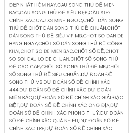
ĐẸP NHẤT HÔM NAY
,
CAU SONG THỦ ĐỀ MIEN
BAC
,
CẦU SONG THỦ ĐỀ SIÊU ĐẸP
,
CẦU STĐ
CHÍNH XÁC
,
CAU XS MINH NGOC
,
CHỐT DÀN SONG
THỦ ĐỀ
,
CHỐT DÀN SONG THỦ ĐỀ CHUẨN
,
CHỐT
DÀN SONG THỦ ĐỀ SIÊU VIP MB
,
CHOT SO DAN DE
HANG NGAY
,
CHỐT SỐ DÀN SONG THỦ ĐỀ CÔNG
KHAI
,
CHOT SO DE MIEN BAC
,
CHỐT SỐ ĐỀ
,
CHOT
SO SOI CAU LO DE CHUAN
,
CHỐT SỐ SONG THỦ
ĐỀ CAO CẤP
,
CHỐT SỐ SONG THỦ ĐỀ MB
,
CHỐT
SỐ SONG THỦ ĐỀ SIÊU CHUẨN
,
DỰ ĐOÁN ĐỀ
SONG THỦ MB
,
DỰ ĐOÁN SỐ ĐỀ CHÍNH XÁC
444
,
DỰ ĐOÁN SỐ ĐỀ CHÍNH XÁC DỰ ĐOÁN
MIỀN BẮC
,
DỰ ĐOÁN SỐ ĐỀ CHÍNH XÁC GIẢI ĐẶC
BIỆT
,
DỰ ĐOÁN SỐ ĐỀ CHÍNH XÁC ÔNG ĐỊA
,
DỰ
ĐOÁN SỐ ĐỀ CHÍNH XÁC PHONG THUỶ
,
DỰ ĐOÁN
SỐ ĐỀ CHÍNH XÁC QUÁ NHIỀU
,
DỰ ĐOÁN SỐ ĐỀ
CHÍNH XÁC TRE
,
DỰ ĐOÁN SỐ ĐỀ CHÍNH XÁC