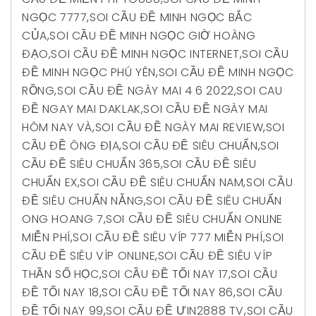
NGỌC 7777
,
SOI CẦU ĐỀ MINH NGỌC BẮC
CỦA
,
SOI CẦU ĐỀ MINH NGỌC GIỜ HOÀNG
ĐẠO
,
SOI CẦU ĐỀ MINH NGỌC INTERNET
,
SOI CẦU
ĐỀ MINH NGỌC PHÚ YÊN
,
SOI CẦU ĐỀ MINH NGỌC
RỒNG
,
SOI CẦU ĐỀ NGÀY MAI 4 6 2022
,
SOI CAU
ĐỀ NGAY MAI DAKLAK
,
SOI CẦU ĐỀ NGÀY MAI
HÔM NAY VÀ
,
SOI CẦU ĐỀ NGÀY MAI REVIEW
,
SOI
CẦU ĐỀ ÔNG ĐỊA
,
SOI CẦU ĐỀ SIÊU CHUẨN
,
SOI
CẦU ĐỀ SIÊU CHUẨN 365
,
SOI CẦU ĐỀ SIÊU
CHUẨN EX
,
SOI CẦU ĐỀ SIÊU CHUẨN NAM
,
SOI CẦU
ĐỀ SIÊU CHUẨN NẴNG
,
SOI CẦU ĐỀ SIÊU CHUẨN
ONG HOANG 7
,
SOI CẦU ĐỀ SIÊU CHUẨN ONLINE
MIỄN PHÍ
,
SOI CẦU ĐỀ SIÊU VÍP 777 MIỄN PHÍ
,
SOI
CẦU ĐỀ SIÊU VÍP ONLINE
,
SOI CẦU ĐỀ SIÊU VÍP
THẦN SỐ HỌC
,
SOI CẦU ĐỀ TỐI NAY 17
,
SOI CẦU
ĐỀ TỐI NAY 18
,
SOI CẦU ĐỀ TỐI NAY 86
,
SOI CẦU
ĐỀ TỐI NAY 99
,
SOI CẦU ĐỀ ƯIN2888 TV
,
SOI CẦU