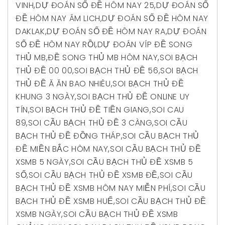
VINH
,
DỰ ĐOÁN SỐ ĐỀ HÔM NAY 25
,
DỰ ĐOÁN SỐ
ĐỀ HÔM NAY ÂM LICH
,
DỰ ĐOÁN SỐ ĐỀ HÔM NAY
DAKLAK
,
DỰ ĐOÁN SỐ ĐỀ HÔM NAY RA
,
DỰ ĐOÁN
SỐ ĐỀ HÔM NAY RỒI
,
DỰ ĐOÁN VÍP ĐỀ SONG
THỦ MB
,
ĐỀ SONG THỦ MB HÔM NAY
,
SOI BẠCH
THỦ ĐỀ 00 00
,
SOI BẠCH THỦ ĐỀ 56
,
SOI BẠCH
THỦ ĐỀ Ă ĂN BAO NHIÊU
,
SOI BẠCH THỦ ĐỀ
KHUNG 3 NGÀY
,
SOI BẠCH THỦ ĐỀ ONLINE UY
TÍN
,
SOI BẠCH THỦ ĐỀ TIỀN GIANG
,
SOI CAU
89
,
SOI CẦU BẠCH THỦ ĐỀ 3 CÀNG
,
SOI CẦU
BẠCH THỦ ĐỀ ĐỒNG THÁP
,
SOI CẦU BẠCH THỦ
ĐỀ MIỀN BẮC HÔM NAY
,
SOI CẦU BẠCH THỦ ĐỀ
XSMB 5 NGÀY
,
SOI CẦU BẠCH THỦ ĐỀ XSMB 5
SỐ
,
SOI CẦU BẠCH THỦ ĐỀ XSMB ĐỀ
,
SOI CẦU
BẠCH THỦ ĐỀ XSMB HÔM NAY MIỄN PHÍ
,
SOI CẦU
BẠCH THỦ ĐỀ XSMB HUẾ
,
SOI CẦU BẠCH THỦ ĐỀ
XSMB NGÀY
,
SOI CẦU BẠCH THỦ ĐỀ XSMB