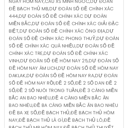
NGÀY HÔM NAY
,
CAU XS MINH NGOC
,
DỰ ĐOÁN
ĐỀ BẠCH THỦ MB
,
DỰ ĐOÁN SỐ ĐỀ CHÍNH XÁC
444
,
DỰ ĐOÁN SỐ ĐỀ CHÍNH XÁC DỰ ĐOÁN
MIỀN BẮC
,
DỰ ĐOÁN SỐ ĐỀ CHÍNH XÁC GIẢI ĐẶC
BIỆT
,
DỰ ĐOÁN SỐ ĐỀ CHÍNH XÁC ÔNG ĐỊA
,
DỰ
ĐOÁN SỐ ĐỀ CHÍNH XÁC PHONG THUỶ
,
DỰ ĐOÁN
SỐ ĐỀ CHÍNH XÁC QUÁ NHIỀU
,
DỰ ĐOÁN SỐ ĐỀ
CHÍNH XÁC TRE
,
DỰ ĐOÁN SỐ ĐỀ CHÍNH XÁC
VINH
,
DỰ ĐOÁN SỐ ĐỀ HÔM NAY 25
,
DỰ ĐOÁN SỐ
ĐỀ HÔM NAY ÂM LICH
,
DỰ ĐOÁN SỐ ĐỀ HÔM NAY
DAKLAK
,
DỰ ĐOÁN SỐ ĐỀ HÔM NAY RA
,
DỰ ĐOÁN
SỐ ĐỀ HÔM NAY RỒI
,
ĐỀ 2 SỐ
,
ĐỀ 2 SỐ DAN ĐỀ 2
SỐ
,
ĐỀ 2 SỐ NUÔI TRONG TUẦN
,
ĐỀ 3 CÀNG MIỀN
BẮC AN BAO NHIÊU
,
ĐỀ 4 CÀNG MIỀN BẮC ĂN
BAO NHIÊU
,
ĐỀ BA CÀNG MIỀN BẮC ĂN BAO NHIÊU
ĐỀ BA XE SỐ
,
ĐỀ BẠCH THỦ
,
ĐỀ BẠCH THỦ HÔM
NAY
,
ĐỀ BẠCH THỦ LÀ GÌ
,
ĐỀ BẠCH THỦ LÔ
,
ĐỀ
BẠCH THỦ MB HÔM NAY
,
ĐỀ BẠCH THỦ THUYẾT