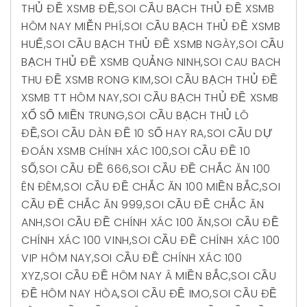
THỦ ĐỀ XSMB ĐỀ
,
SOI CẦU BẠCH THỦ ĐỀ XSMB
HÔM NAY MIỄN PHÍ
,
SOI CẦU BẠCH THỦ ĐỀ XSMB
HUẾ
,
SOI CẦU BẠCH THỦ ĐỀ XSMB NGÀY
,
SOI CẦU
BẠCH THỦ ĐỀ XSMB QUẢNG NINH
,
SOI CAU BACH
THU ĐỀ XSMB RONG KIM
,
SOI CẦU BẠCH THỦ ĐỀ
XSMB TT HÔM NAY
,
SOI CẦU BẠCH THỦ ĐỀ XSMB
XỔ SỐ MIỀN TRUNG
,
SOI CẦU BẠCH THỦ LÔ
ĐỀ
,
SOI CẦU DÀN ĐỀ 10 SỐ HAY RA
,
SOI CẦU DỰ
ĐOÁN XSMB CHÍNH XÁC 100
,
SOI CẦU ĐỀ 10
SỐ
,
SOI CẦU ĐỀ 666
,
SOI CẦU ĐỀ CHẮC ĂN 100
ÊN ĐÊM
,
SOI CẦU ĐỀ CHẮC ĂN 100 MIỀN BẮC
,
SOI
CẦU ĐỀ CHẮC ĂN 999
,
SOI CẦU ĐỀ CHẮC ĂN
ANH
,
SOI CẦU ĐỀ CHÍNH XÁC 100 ĂN
,
SOI CẦU ĐỀ
CHÍNH XÁC 100 VINH
,
SOI CẦU ĐỀ CHÍNH XÁC 100
VIP HÔM NAY
,
SOI CẦU ĐỀ CHÍNH XÁC 100
XYZ
,
SOI CẦU ĐỀ HÔM NAY Â MIỀN BẮC
,
SOI CẦU
ĐỀ HÔM NAY HÒA
,
SOI CẦU ĐỀ IMO
,
SOI CẦU ĐỀ