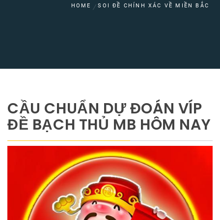
HOME
SOI ĐỀ CHÍNH XÁC VỀ MIỀN BẮC
CẦU CHUẨN DỰ ĐOÁN VÍP
ĐỀ BẠCH THỦ MB HÔM NAY