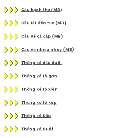
Cầu bạch thủ (MB)
Cầu lật liên tục (MB)
Cầu về cả cặp (MB)
Cầu về nhiều nháy (MB)
Thống kê đầu đuôi
Thống kê lô gan
Thống kê lô xiên
Thống kê lô kép
Thống kê Đầu
Thống kê Đuôi