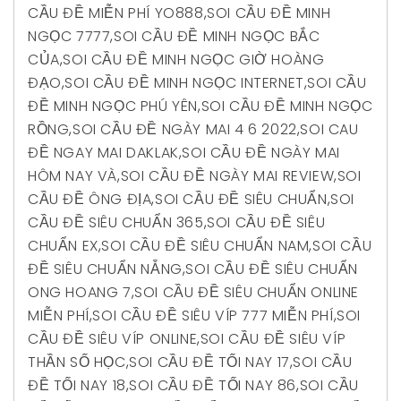
CẦU ĐỀ MIỄN PHÍ YO888
,
SOI CẦU ĐỀ MINH
NGỌC 7777
,
SOI CẦU ĐỀ MINH NGỌC BẮC
CỦA
,
SOI CẦU ĐỀ MINH NGỌC GIỜ HOÀNG
ĐẠO
,
SOI CẦU ĐỀ MINH NGỌC INTERNET
,
SOI CẦU
ĐỀ MINH NGỌC PHÚ YÊN
,
SOI CẦU ĐỀ MINH NGỌC
RỒNG
,
SOI CẦU ĐỀ NGÀY MAI 4 6 2022
,
SOI CAU
ĐỀ NGAY MAI DAKLAK
,
SOI CẦU ĐỀ NGÀY MAI
HÔM NAY VÀ
,
SOI CẦU ĐỀ NGÀY MAI REVIEW
,
SOI
CẦU ĐỀ ÔNG ĐỊA
,
SOI CẦU ĐỀ SIÊU CHUẨN
,
SOI
CẦU ĐỀ SIÊU CHUẨN 365
,
SOI CẦU ĐỀ SIÊU
CHUẨN EX
,
SOI CẦU ĐỀ SIÊU CHUẨN NAM
,
SOI CẦU
ĐỀ SIÊU CHUẨN NẴNG
,
SOI CẦU ĐỀ SIÊU CHUẨN
ONG HOANG 7
,
SOI CẦU ĐỀ SIÊU CHUẨN ONLINE
MIỄN PHÍ
,
SOI CẦU ĐỀ SIÊU VÍP 777 MIỄN PHÍ
,
SOI
CẦU ĐỀ SIÊU VÍP ONLINE
,
SOI CẦU ĐỀ SIÊU VÍP
THẦN SỐ HỌC
,
SOI CẦU ĐỀ TỐI NAY 17
,
SOI CẦU
ĐỀ TỐI NAY 18
,
SOI CẦU ĐỀ TỐI NAY 86
,
SOI CẦU