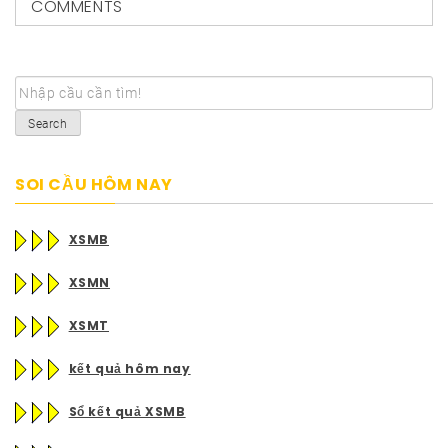
COMMENTS
Search
SOI CẦU HÔM NAY
XSMB
XSMN
XSMT
kết quả hôm nay
Sổ kết quả XSMB