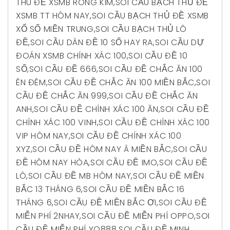
THU ĐỀ XSMB RONG KIM
,
SOI CẦU BẠCH THỦ ĐỀ
XSMB TT HÔM NAY
,
SOI CẦU BẠCH THỦ ĐỀ XSMB
XỔ SỐ MIỀN TRUNG
,
SOI CẦU BẠCH THỦ LÔ
ĐỀ
,
SOI CẦU DÀN ĐỀ 10 SỐ HAY RA
,
SOI CẦU DỰ
ĐOÁN XSMB CHÍNH XÁC 100
,
SOI CẦU ĐỀ 10
SỐ
,
SOI CẦU ĐỀ 666
,
SOI CẦU ĐỀ CHẮC ĂN 100
ÊN ĐÊM
,
SOI CẦU ĐỀ CHẮC ĂN 100 MIỀN BẮC
,
SOI
CẦU ĐỀ CHẮC ĂN 999
,
SOI CẦU ĐỀ CHẮC ĂN
ANH
,
SOI CẦU ĐỀ CHÍNH XÁC 100 ĂN
,
SOI CẦU ĐỀ
CHÍNH XÁC 100 VINH
,
SOI CẦU ĐỀ CHÍNH XÁC 100
VIP HÔM NAY
,
SOI CẦU ĐỀ CHÍNH XÁC 100
XYZ
,
SOI CẦU ĐỀ HÔM NAY Â MIỀN BẮC
,
SOI CẦU
ĐỀ HÔM NAY HÒA
,
SOI CẦU ĐỀ IMO
,
SOI CẦU ĐỀ
LÔ
,
SOI CẦU ĐỀ MB HÔM NAY
,
SOI CẦU ĐỀ MIỀN
BẮC 13 THÁNG 6
,
SOI CẦU ĐỀ MIỀN BẮC 16
THÁNG 6
,
SOI CẦU ĐỀ MIỀN BẮC ƠI
,
SOI CẦU ĐỀ
MIỄN PHÍ 2NHAY
,
SOI CẦU ĐỀ MIỄN PHÍ OPPO
,
SOI
CẦU ĐỀ MIỄN PHÍ YO888
,
SOI CẦU ĐỀ MINH