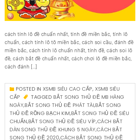
cách tính lô đề chuẩn nhất, tính đề miền bắc, tính lô
chuẩn, cách tính lô tô miền bắc, cách soi cầu, đánh đề
miền bắc, cách tính lô chuẩn nhất, tính đề, cách soi lô
đề, cách bắt đề chuẩn nhất, cách chơi lô đề miền bắc,
cách đánh […]
POSTED IN
XSMB SIÊU CAO CẤP
,
XSMB SIÊU
CẤP
TAGGED
BẮT SONG THỦ ĐỀ MB HÀNG
NGÀY
,
BẮT SONG THỦ ĐỀ PHÁT TÀI
,
BẮT SONG
THỦ ĐỀ RỒNG BẠCH KIM
,
BẮT SONG THỦ ĐỀ SIÊU
CHUẨN
,
BẮT SONG THỦ ĐỀ SIÊU VÍP
,
CÁCH BẮT
DÀN SONG THỦ ĐỀ KHUNG 5 NGÀY
,
CÁCH BẮT
SONG THỦ ĐỀ 2020
,
CÁCH BẮT SONG THỦ ĐỀ