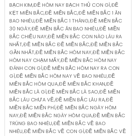
BẠCH KIM
,
ĐỀ HÔM NAY BẠCH THỦ CON GÌ
,
ĐỀ
KẸT MIỀN BẮC
,
ĐỀ MIỀN BẮC
,
ĐỀ MIỀN BẮC 1 ĂN
BAO NHIÊU
,
ĐỀ MIỀN BẮC 1 THÁNG
,
ĐỀ MIỀN BẮC
30 NGÀY
,
ĐỀ MIỀN BẮC ĂN BAO NHIÊU
,
ĐỀ MIỀN
BẮC CHIỀU NAY
,
ĐỀ MIỀN BẮC CON NÀO LÂU RA
NHẤT
,
ĐỀ MIỀN BẮC ĐỀ MIỀN BẮC
,
ĐỀ MIỀN BẮC
GẦN NHẤT
,
ĐỀ MIỀN BẮC HÔM NAY
,
ĐỀ MIỀN BẮC
HÔM NAY CHẠM MẤY
,
ĐỀ MIỀN BẮC HÔM NAY
ĐÁNH CON GÌ
,
ĐỀ MIỀN BẮC HÔM NAY RA CON
GÌ
,
ĐỀ MIỀN BẮC HÔM NAY VỀ BAO NHIÊU
,
ĐỀ
MIỀN BẮC HÔM QUA
,
ĐỀ MIỀN BẮC KHAN
,
ĐỀ
MIỀN BẮC LÀ GÌ
,
ĐỀ MIỀN BẮC LÀ SAO
,
ĐỀ MIỀN
BẮC LÂU CHƯA VỀ
,
ĐỀ MIỀN BẮC LÂU RA
,
ĐỀ
MIỀN BẮC MIỄN PHÍ
,
ĐỀ MIỀN BẮC NGÀY HÔM
NAY
,
ĐỀ MIỀN BẮC NGÀY HÔM QUA
,
ĐỀ MIỀN BẮC
TRÚNG BAO NHIÊU
,
ĐỀ MIỀN BẮC VỀ BAO
NHIÊU
,
ĐỀ MIỀN BẮC VỀ CON GÌ
,
ĐỀ MIỀN BẮC VỀ