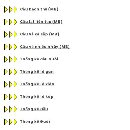
Cầu bạch thủ (MB)
Cầu lật liên tục (MB)
Cầu về cả cặp (MB)
Cầu về nhiều nháy (MB)
Thống kê đầu đuôi
Thống kê lô gan
Thống kê lô xiên
Thống kê lô kép
Thống kê Đầu
Thống kê Đuôi