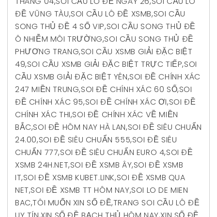
THÁNG 04
,
SOI CẦU LÔ ĐỀ NGÀY 26
,
SOI CẦU LÔ
ĐỀ VŨNG TÀU
,
SOI CẦU LÔ ĐỀ XSMB
,
SOI CẦU
SONG THỦ ĐỀ 4 SỐ VIP
,
SOI CẦU SONG THỦ ĐỀ
Ô NHIỄM MÔI TRƯỜNG
,
SOI CẦU SONG THỦ ĐỀ
PHƯƠNG TRANG
,
SOI CẦU XSMB GIẢI ĐẶC BIỆT
49
,
SOI CẦU XSMB GIẢI ĐẶC BIỆT TRỰC TIẾP
,
SOI
CẦU XSMB GIẢI ĐẶC BIỆT YÊN
,
SOI ĐỀ CHÍNH XÁC
247 MIỀN TRUNG
,
SOI ĐỀ CHÍNH XÁC 60 SỐ
,
SOI
ĐỀ CHÍNH XÁC 95
,
SOI ĐỀ CHÍNH XÁC ƠI
,
SOI ĐỀ
CHÍNH XÁC THI
,
SOI ĐỀ CHÍNH XÁC VỀ MIỀN
BẮC
,
SOI ĐỀ HÔM NAY HÀ LAN
,
SOI ĐỀ SIÊU CHUẨN
24.00
,
SOI ĐỀ SIÊU CHUẨN 555
,
SOI ĐỀ SIÊU
CHUẨN 777
,
SOI ĐỀ SIÊU CHUẨN EURO 4
,
SOI ĐỀ
XSMB 24H.NET
,
SOI ĐỀ XSMB ÂY
,
SOI ĐỀ XSMB
IT
,
SOI ĐỀ XSMB KUBET.LINK
,
SOI ĐỀ XSMB QUA
NET
,
SOI ĐỀ XSMB TT HÔM NAY
,
SOI LO DE MIEN
BAC
,
TÔI MUỐN XIN SỐ ĐỀ
,
TRANG SOI CẦU LÔ ĐỀ
UY TÍN
,
XIN SỐ ĐỀ BẠCH THỦ HÔM NAY
,
XIN SỐ ĐỀ