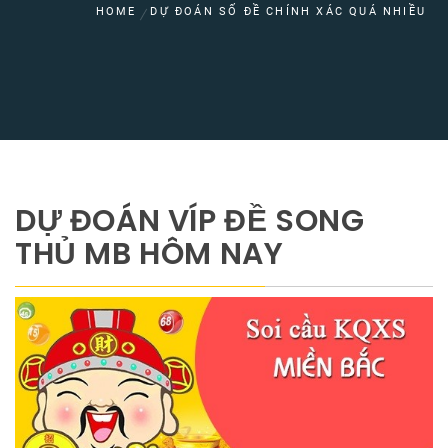
HOME
DỰ ĐOÁN SỐ ĐỀ CHÍNH XÁC QUÁ NHIỀU
DỰ ĐOÁN VÍP ĐỀ SONG
THỦ MB HÔM NAY