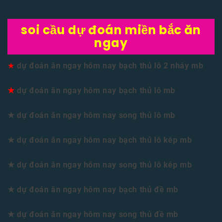
soi cầu dự đoán miền bắc ăn
ngay
★
dự đoán ăn ngay hôm nay bạch thủ lô 2 nháy mb
★
dự đoán ăn ngay hôm nay bạch thủ lô mb
★ dự đoán ăn ngay hôm nay song thủ lô mb
★ dự đoán ăn ngay hôm nay bạch thủ lô kép mb
★ dự đoán ăn ngay hôm nay song thủ lô kép mb
★ dự đoán ăn ngay hôm nay bạch thủ đề mb
★ dự đoán ăn ngay hôm nay song thủ đề mb