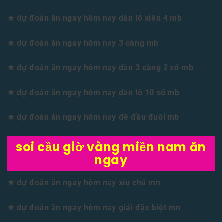
★ dự đoán ăn ngay hôm nay dàn lô xiên 4 mb
★ dự đoán ăn ngay hôm nay 3 càng mb
★ dự đoán ăn ngay hôm nay dàn 3 càng 2 số mb
★ dự đoán ăn ngay hôm nay dàn lô 10 số mb
★ dự đoán ăn ngay hôm nay đề đầu đuôi mb
soi cầu giờ vàng miền nam ăn
ngay
★ dự đoán ăn ngay hôm nay xỉu chủ mn
★ dự đoán ăn ngay hôm nay giải đặc biệt mn