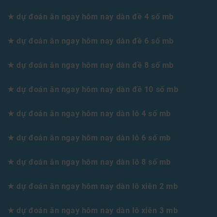
★ dự đoán ăn ngay hôm nay dàn đề 4 số mb
★ dự đoán ăn ngay hôm nay dàn đề 6 số mb
★ dự đoán ăn ngay hôm nay dàn đề 8 số mb
★ dự đoán ăn ngay hôm nay dàn đề 10 số mb
★ dự đoán ăn ngay hôm nay dàn lô 4 số mb
★ dự đoán ăn ngay hôm nay dàn lô 6 số mb
★ dự đoán ăn ngay hôm nay dàn lô 8 số mb
★ dự đoán ăn ngay hôm nay dàn lô xiên 2 mb
★ dự đoán ăn ngay hôm nay dàn lô xiên 3 mb