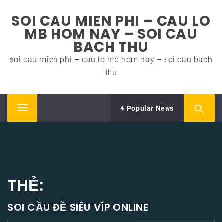
Skip
SOI CAU MIEN PHI – CAU LO
to
MB HOM NAY – SOI CAU
content
BACH THU
soi cau mien phi – cau lo mb hom nay – soi cau bach
thu
Popular News
Primary
Menu
THẺ:
SOI CẦU ĐỀ SIÊU VÍP ONLINE