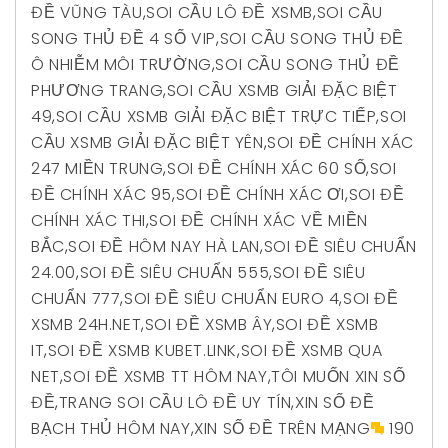
ĐỀ VŨNG TÀU
,
SOI CẦU LÔ ĐỀ XSMB
,
SOI CẦU
SONG THỦ ĐỀ 4 SỐ VIP
,
SOI CẦU SONG THỦ ĐỀ
Ô NHIỄM MÔI TRƯỜNG
,
SOI CẦU SONG THỦ ĐỀ
PHƯƠNG TRANG
,
SOI CẦU XSMB GIẢI ĐẶC BIỆT
49
,
SOI CẦU XSMB GIẢI ĐẶC BIỆT TRỰC TIẾP
,
SOI
CẦU XSMB GIẢI ĐẶC BIỆT YÊN
,
SOI ĐỀ CHÍNH XÁC
247 MIỀN TRUNG
,
SOI ĐỀ CHÍNH XÁC 60 SỐ
,
SOI
ĐỀ CHÍNH XÁC 95
,
SOI ĐỀ CHÍNH XÁC ƠI
,
SOI ĐỀ
CHÍNH XÁC THI
,
SOI ĐỀ CHÍNH XÁC VỀ MIỀN
BẮC
,
SOI ĐỀ HÔM NAY HÀ LAN
,
SOI ĐỀ SIÊU CHUẨN
24.00
,
SOI ĐỀ SIÊU CHUẨN 555
,
SOI ĐỀ SIÊU
CHUẨN 777
,
SOI ĐỀ SIÊU CHUẨN EURO 4
,
SOI ĐỀ
XSMB 24H.NET
,
SOI ĐỀ XSMB ÂY
,
SOI ĐỀ XSMB
IT
,
SOI ĐỀ XSMB KUBET.LINK
,
SOI ĐỀ XSMB QUA
NET
,
SOI ĐỀ XSMB TT HÔM NAY
,
TÔI MUỐN XIN SỐ
ĐỀ
,
TRANG SOI CẦU LÔ ĐỀ UY TÍN
,
XIN SỐ ĐỀ
BẠCH THỦ HÔM NAY
,
XIN SỐ ĐỀ TRÊN MẠNG
190