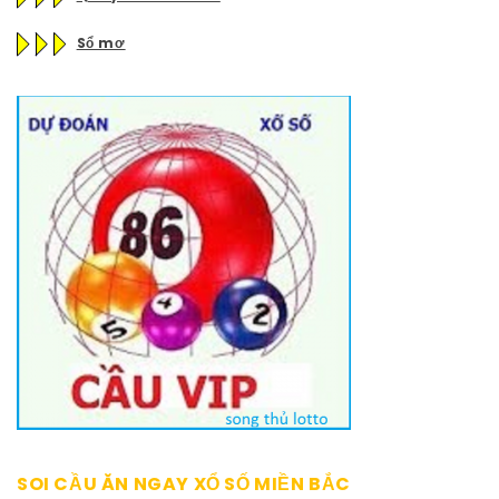
Sổ mơ
SOI CẦU ĂN NGAY XỔ SỐ MIỀN BẮC