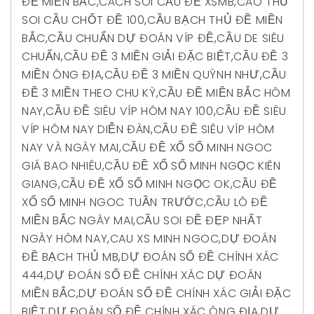
ĐỀ MIỀN BẮC
,
CÁCH SOI CẦU ĐỀ XSMB
,
CAO THỦ
SOI CẦU CHỐT ĐỀ 100
,
CẦU BẠCH THỦ ĐỀ MIỀN
BẮC
,
CẦU CHUẨN DỰ ĐOÁN VÍP ĐỀ
,
CẦU DE SIÊU
CHUẨN
,
CẦU ĐỀ 3 MIỀN GIẢI ĐẶC BIỆT
,
CẦU ĐỀ 3
MIỀN ÔNG ĐỊA
,
CẦU ĐỀ 3 MIỀN QUỲNH NHƯ
,
CẦU
ĐỀ 3 MIỀN THEO CHU KỲ
,
CẦU ĐỀ MIỀN BẮC HÔM
NAY
,
CẦU ĐỀ SIÊU VÍP HÔM NAY 100
,
CẦU ĐỀ SIÊU
VÍP HÔM NAY DIỄN ĐÀN
,
CẦU ĐỀ SIÊU VÍP HÔM
NAY VÀ NGÀY MAI
,
CẦU ĐỀ XỔ SỐ MINH NGOC
GIÁ BAO NHIÊU
,
CẦU ĐỀ XỔ SỐ MINH NGỌC KIÊN
GIANG
,
CẦU ĐỀ XỔ SỐ MINH NGỌC OK
,
CẦU ĐỀ
XỔ SỐ MINH NGOC TUẦN TRƯỚC
,
CẦU LÔ ĐỀ
MIỀN BẮC NGÀY MAI
,
CẦU SOI ĐỀ ĐẸP NHẤT
NGÀY HÔM NAY
,
CAU XS MINH NGOC
,
DỰ ĐOÁN
ĐỀ BẠCH THỦ MB
,
DỰ ĐOÁN SỐ ĐỀ CHÍNH XÁC
444
,
DỰ ĐOÁN SỐ ĐỀ CHÍNH XÁC DỰ ĐOÁN
MIỀN BẮC
,
DỰ ĐOÁN SỐ ĐỀ CHÍNH XÁC GIẢI ĐẶC
BIỆT
,
DỰ ĐOÁN SỐ ĐỀ CHÍNH XÁC ÔNG ĐỊA
,
DỰ