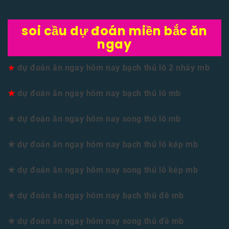
soi cầu dự đoán miền bắc ăn
ngay
★
dự đoán ăn ngay hôm nay bạch thủ lô 2 nháy mb
★
dự đoán ăn ngay hôm nay bạch thủ lô mb
★ dự đoán ăn ngay hôm nay song thủ lô mb
★ dự đoán ăn ngay hôm nay bạch thủ lô kép mb
★ dự đoán ăn ngay hôm nay song thủ lô kép mb
★ dự đoán ăn ngay hôm nay bạch thủ đề mb
★ dự đoán ăn ngay hôm nay song thủ đề mb