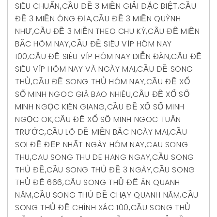
SIÊU CHUẨN
,
CẦU ĐỀ 3 MIỀN GIẢI ĐẶC BIỆT
,
CẦU
ĐỀ 3 MIỀN ÔNG ĐỊA
,
CẦU ĐỀ 3 MIỀN QUỲNH
NHƯ
,
CẦU ĐỀ 3 MIỀN THEO CHU KỲ
,
CẦU ĐỀ MIỀN
BẮC HÔM NAY
,
CẦU ĐỀ SIÊU VÍP HÔM NAY
100
,
CẦU ĐỀ SIÊU VÍP HÔM NAY DIỄN ĐÀN
,
CẦU ĐỀ
SIÊU VÍP HÔM NAY VÀ NGÀY MAI
,
CẦU ĐỀ SONG
THỦ
,
CẦU ĐỀ SONG THỦ HÔM NAY
,
CẦU ĐỀ XỔ
SỐ MINH NGOC GIÁ BAO NHIÊU
,
CẦU ĐỀ XỔ SỐ
MINH NGỌC KIÊN GIANG
,
CẦU ĐỀ XỔ SỐ MINH
NGỌC OK
,
CẦU ĐỀ XỔ SỐ MINH NGOC TUẦN
TRƯỚC
,
CẦU LÔ ĐỀ MIỀN BẮC NGÀY MAI
,
CẦU
SOI ĐỀ ĐẸP NHẤT NGÀY HÔM NAY
,
CAU SONG
THU
,
CAU SONG THU DE HANG NGAY
,
CẦU SONG
THỦ ĐỀ
,
CẦU SONG THỦ ĐỀ 3 NGÀY
,
CẦU SONG
THỦ ĐỀ 666
,
CẦU SONG THỦ ĐỀ ĂN QUANH
NĂM
,
CẦU SONG THỦ ĐỀ CHẠY QUANH NĂM
,
CẦU
SONG THỦ ĐỀ CHÍNH XÁC 100
,
CẦU SONG THỦ