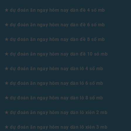
★ dự đoán ăn ngay hôm nay dàn đề 4 số mb
★ dự đoán ăn ngay hôm nay dàn đề 6 số mb
★ dự đoán ăn ngay hôm nay dàn đề 8 số mb
★ dự đoán ăn ngay hôm nay dàn đề 10 số mb
★ dự đoán ăn ngay hôm nay dàn lô 4 số mb
★ dự đoán ăn ngay hôm nay dàn lô 6 số mb
★ dự đoán ăn ngay hôm nay dàn lô 8 số mb
★ dự đoán ăn ngay hôm nay dàn lô xiên 2 mb
★ dự đoán ăn ngay hôm nay dàn lô xiên 3 mb