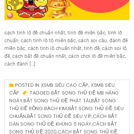
cách tính lô đề chuẩn nhất, tính đề miền bắc, tính lô
chuẩn, cách tính lô tô miền bắc, cách soi cầu, đánh đề
miền bắc, cách tính lô chuẩn nhất, tính đề, cách soi lô
đề, cách bắt đề chuẩn nhất, cách chơi lô đề miền bắc,
cách đánh […]
POSTED IN
XSMB SIÊU CAO CẤP
,
XSMB SIÊU
CẤP
TAGGED
BẮT SONG THỦ ĐỀ MB HÀNG
NGÀY
,
BẮT SONG THỦ ĐỀ PHÁT TÀI
,
BẮT SONG
THỦ ĐỀ RỒNG BẠCH KIM
,
BẮT SONG THỦ ĐỀ SIÊU
CHUẨN
,
BẮT SONG THỦ ĐỀ SIÊU VÍP
,
CÁCH BẮT
DÀN SONG THỦ ĐỀ KHUNG 5 NGÀY
,
CÁCH BẮT
SONG THỦ ĐỀ 2020
,
CÁCH BẮT SONG THỦ ĐỀ