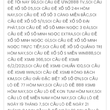
ĐỀ TỐI NAY 99
,
SOI CẦU ĐỀ ƯIN2888 TV
,
SOI CẦU
ĐỀ XỔ SỐ 05
,
SOI CẦU ĐỀ XỔ SỐ 24H HÔM
NAY
,
SOI CẦU ĐỀ XỔ SỐ 3 CÀNG MIỀN BẮC
,
SOI
CẦU ĐỀ XỔ SỐ 5/11
,
SOI CẦU ĐỀ XỔ SỐ ĐẠI
PHÁT
,
SOI CẦU ĐỀ XỔ SỐ MINH NGỌC 3 ĐÀI
,
SOI
CẦU ĐỀ XỔ SỐ MINH NGỌC EXTRA
,
SOI CẦU ĐỀ
XỔ SỐ MINH NGỌC GÌ
,
SOI CẦU ĐỀ XỔ SỐ MINH
NGỌC TRỰC TIẾP
,
SOI CẦU ĐỀ XỔ SỐ QUẢNG TRỊ
HÔM NAY
,
SOI CẦU ĐỀ XỔ SỐ S MIỀN WIN888
,
SOI
CẦU ĐỀ XSMB 366
,
SOI CẦU ĐỀ XSMB
6/2/2021
,
SOI CẦU ĐỀ XSMB CHUẨN 100
,
SOI CẦU
ĐỀ XSMB IWIN
,
SOI CẦU ĐỀ XSMB RÔNG BẠCH
KIM
,
SOI CẦU GIẢI ĐẶC BIỆT XỔ SỐ ƠN
,
SOI CẦU
LÔ ĐỀ 77 HÔM NAY
,
SOI CẦU LÔ ĐỀ 888 XSMB
HÔM NAY
,
SOI CẦU LÔ ĐỀ KON TUM HÔM NAY
,
SOI
CẦU LÔ ĐỀ MIỀN NAM HÔM NAY
,
SOI CẦU LÔ ĐỀ
NGÀY 19 THÁNG 7
,
SOI CẦU LÔ ĐỀ NGÀY 21