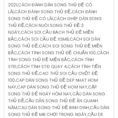
2021
,
CÁCH ĐÁNH DÀN SONG THỦ ĐỀ CÓ
LÃI
,
CÁCH ĐÁNH SONG THỦ ĐỀ
,
CÁCH ĐÁNH
SONG THỦ ĐỀ CÓ LÃI
,
CÁCH GHÉP DÀN SONG
THỦ ĐỀ
,
CÁCH NUÔI SONG THỦ ĐỀ 3
NGÀY
,
CÁCH SOI CẦU BẠCH THỦ ĐỀ MIỀN
BẮC
,
CÁCH SOI CẦU ĐỀ XSMB
,
CÁCH SOI DÀN
SONG THỦ ĐỀ
,
CÁCH SOI SONG THỦ ĐỀ MIỀN
BẮC
,
CÁCH TÍNH SONG THỦ ĐỀ CHUẨN 100
,
CÁCH
TÍNH SONG THỦ ĐỀ MIỀN BẮC
,
CÁCH TÍNH
STĐ
,
CÁCH TÍNH STĐ QUAY 4
,
CÁCH TÍNH TIỀN
SONG THỦ ĐỀ
,
CAO THỦ SOI CẦU CHỐT ĐỀ
100
,
CAP DÀN SONG THỦ ĐỀ DEP NHAT HOM
NAY
,
CAP DÀN SONG THỦ ĐỀ HOM NAY
,
CẶP
SONG THỦ ĐỀ NGÀY HÔM NAY
,
CẦU DÀN SONG
THỦ ĐỀ
,
CẦU DÀN SONG THỦ ĐỀ ĂN QUANH
NĂM
,
CAU DÀN SONG THỦ ĐỀ BINH DINH
,
CẦU DÀN
SONG THỦ ĐỀ MB CHƠI TRONG NGÀY
,
CẦU DE