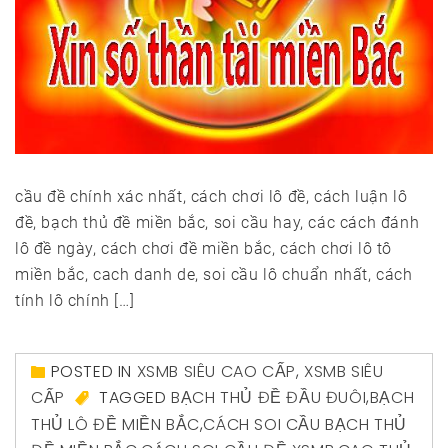
cầu đề chính xác nhất, cách chơi lô đề, cách luận lô
đề, bạch thủ đề miền bắc, soi cầu hay, các cách đánh
lô đề ngày, cách chơi đề miền bắc, cách chơi lô tô
miền bắc, cach danh de, soi cầu lô chuẩn nhất, cách
tính lô chính […]
POSTED IN
XSMB SIÊU CAO CẤP
,
XSMB SIÊU
CẤP
TAGGED
BẠCH THỦ ĐỀ ĐẦU ĐUÔI
,
BẠCH
THỦ LÔ ĐỀ MIỀN BẮC
,
CÁCH SOI CẦU BẠCH THỦ