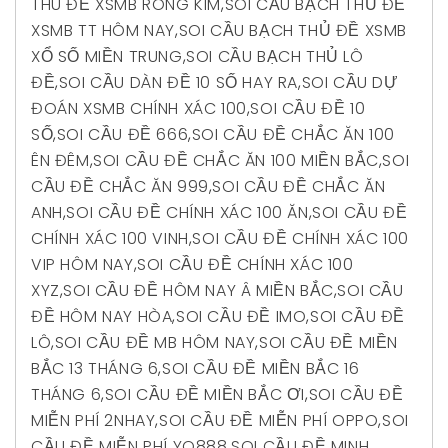
THU ĐỀ XSMB RONG KIM
,
SOI CẦU BẠCH THỦ ĐỀ
XSMB TT HÔM NAY
,
SOI CẦU BẠCH THỦ ĐỀ XSMB
XỔ SỐ MIỀN TRUNG
,
SOI CẦU BẠCH THỦ LÔ
ĐỀ
,
SOI CẦU DÀN ĐỀ 10 SỐ HAY RA
,
SOI CẦU DỰ
ĐOÁN XSMB CHÍNH XÁC 100
,
SOI CẦU ĐỀ 10
SỐ
,
SOI CẦU ĐỀ 666
,
SOI CẦU ĐỀ CHẮC ĂN 100
ÊN ĐÊM
,
SOI CẦU ĐỀ CHẮC ĂN 100 MIỀN BẮC
,
SOI
CẦU ĐỀ CHẮC ĂN 999
,
SOI CẦU ĐỀ CHẮC ĂN
ANH
,
SOI CẦU ĐỀ CHÍNH XÁC 100 ĂN
,
SOI CẦU ĐỀ
CHÍNH XÁC 100 VINH
,
SOI CẦU ĐỀ CHÍNH XÁC 100
VIP HÔM NAY
,
SOI CẦU ĐỀ CHÍNH XÁC 100
XYZ
,
SOI CẦU ĐỀ HÔM NAY Â MIỀN BẮC
,
SOI CẦU
ĐỀ HÔM NAY HÒA
,
SOI CẦU ĐỀ IMO
,
SOI CẦU ĐỀ
LÔ
,
SOI CẦU ĐỀ MB HÔM NAY
,
SOI CẦU ĐỀ MIỀN
BẮC 13 THÁNG 6
,
SOI CẦU ĐỀ MIỀN BẮC 16
THÁNG 6
,
SOI CẦU ĐỀ MIỀN BẮC ƠI
,
SOI CẦU ĐỀ
MIỄN PHÍ 2NHAY
,
SOI CẦU ĐỀ MIỄN PHÍ OPPO
,
SOI
CẦU ĐỀ MIỄN PHÍ YO888
,
SOI CẦU ĐỀ MINH