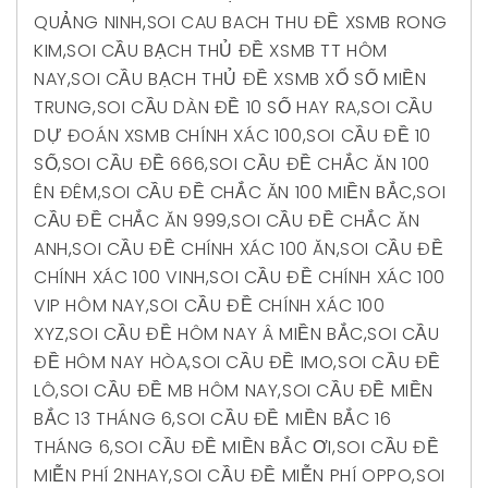
QUẢNG NINH
,
SOI CAU BACH THU ĐỀ XSMB RONG
KIM
,
SOI CẦU BẠCH THỦ ĐỀ XSMB TT HÔM
NAY
,
SOI CẦU BẠCH THỦ ĐỀ XSMB XỔ SỐ MIỀN
TRUNG
,
SOI CẦU DÀN ĐỀ 10 SỐ HAY RA
,
SOI CẦU
DỰ ĐOÁN XSMB CHÍNH XÁC 100
,
SOI CẦU ĐỀ 10
SỐ
,
SOI CẦU ĐỀ 666
,
SOI CẦU ĐỀ CHẮC ĂN 100
ÊN ĐÊM
,
SOI CẦU ĐỀ CHẮC ĂN 100 MIỀN BẮC
,
SOI
CẦU ĐỀ CHẮC ĂN 999
,
SOI CẦU ĐỀ CHẮC ĂN
ANH
,
SOI CẦU ĐỀ CHÍNH XÁC 100 ĂN
,
SOI CẦU ĐỀ
CHÍNH XÁC 100 VINH
,
SOI CẦU ĐỀ CHÍNH XÁC 100
VIP HÔM NAY
,
SOI CẦU ĐỀ CHÍNH XÁC 100
XYZ
,
SOI CẦU ĐỀ HÔM NAY Â MIỀN BẮC
,
SOI CẦU
ĐỀ HÔM NAY HÒA
,
SOI CẦU ĐỀ IMO
,
SOI CẦU ĐỀ
LÔ
,
SOI CẦU ĐỀ MB HÔM NAY
,
SOI CẦU ĐỀ MIỀN
BẮC 13 THÁNG 6
,
SOI CẦU ĐỀ MIỀN BẮC 16
THÁNG 6
,
SOI CẦU ĐỀ MIỀN BẮC ƠI
,
SOI CẦU ĐỀ
MIỄN PHÍ 2NHAY
,
SOI CẦU ĐỀ MIỄN PHÍ OPPO
,
SOI