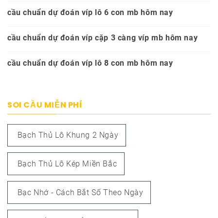
cầu chuẩn dự đoán víp lô 6 con mb hôm nay
cầu chuẩn dự đoán víp cặp 3 càng víp mb hôm nay
cầu chuẩn dự đoán víp lô 8 con mb hôm nay
SOI CẦU MIỄN PHÍ
Bạch Thủ Lô Khung 2 Ngày
Bạch Thủ Lô Kép Miền Bắc
Bạc Nhớ - Cách Bắt Số Theo Ngày