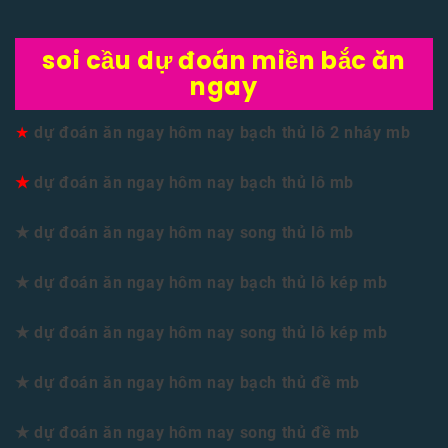
soi cầu dự đoán miền bắc ăn
ngay
★
dự đoán ăn ngay hôm nay bạch thủ lô 2 nháy mb
★
dự đoán ăn ngay hôm nay bạch thủ lô mb
★ dự đoán ăn ngay hôm nay song thủ lô mb
★ dự đoán ăn ngay hôm nay bạch thủ lô kép mb
★ dự đoán ăn ngay hôm nay song thủ lô kép mb
★ dự đoán ăn ngay hôm nay bạch thủ đề mb
★ dự đoán ăn ngay hôm nay song thủ đề mb