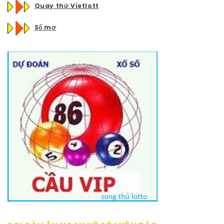
Quay thử Vietlott
Sổ mơ