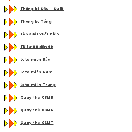
Thống kê Đầu – Đuôi
Thống kê Tổng
Tần suất xuất hiện
TK từ 00 đến 99
Loto miền Bắc
Loto miền Nam
Loto miền Trung
Quay thử XSMB
Quay thử XSMN
Quay thử XSMT