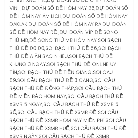
CHÍNH XÁC TRE
,
DỰ ĐOÁN SỐ ĐỀ CHÍNH XÁC
VINH
,
DỰ ĐOÁN SỐ ĐỀ HÔM NAY 25
,
DỰ ĐOÁN SỐ
ĐỀ HÔM NAY ÂM LICH
,
DỰ ĐOÁN SỐ ĐỀ HÔM NAY
DAKLAK
,
DỰ ĐOÁN SỐ ĐỀ HÔM NAY RA
,
DỰ ĐOÁN
SỐ ĐỀ HÔM NAY RỒI
,
DỰ ĐOÁN VÍP ĐỀ SONG
THỦ MB
,
ĐỀ SONG THỦ MB HÔM NAY
,
SOI BẠCH
THỦ ĐỀ 00 00
,
SOI BẠCH THỦ ĐỀ 56
,
SOI BẠCH
THỦ ĐỀ Ă ĂN BAO NHIÊU
,
SOI BẠCH THỦ ĐỀ
KHUNG 3 NGÀY
,
SOI BẠCH THỦ ĐỀ ONLINE UY
TÍN
,
SOI BẠCH THỦ ĐỀ TIỀN GIANG
,
SOI CAU
89
,
SOI CẦU BẠCH THỦ ĐỀ 3 CÀNG
,
SOI CẦU
BẠCH THỦ ĐỀ ĐỒNG THÁP
,
SOI CẦU BẠCH THỦ
ĐỀ MIỀN BẮC HÔM NAY
,
SOI CẦU BẠCH THỦ ĐỀ
XSMB 5 NGÀY
,
SOI CẦU BẠCH THỦ ĐỀ XSMB 5
SỐ
,
SOI CẦU BẠCH THỦ ĐỀ XSMB ĐỀ
,
SOI CẦU
BẠCH THỦ ĐỀ XSMB HÔM NAY MIỄN PHÍ
,
SOI CẦU
BẠCH THỦ ĐỀ XSMB HUẾ
,
SOI CẦU BẠCH THỦ ĐỀ
XSMB NGÀY
,
SOI CẦU BẠCH THỦ ĐỀ XSMB