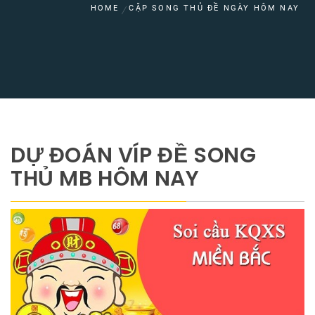
HOME
CẶP SONG THỦ ĐỀ NGÀY HÔM NAY
DỰ ĐOÁN VÍP ĐỀ SONG
THỦ MB HÔM NAY