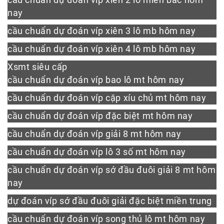
nay
cầu chuẩn dự đoán víp xiên 3 lô mb hôm nay
cầu chuẩn dự đoán víp xiên 4 lô mb hôm nay
Xsmt siêu cấp
cầu chuẩn dự đoán víp bao lô mt hôm nay
cầu chuẩn dự đoán víp cặp xíu chủ mt hôm nay
cầu chuẩn dự đoán víp đặc biệt mt hôm nay
cầu chuẩn dự đoán víp giải 8 mt hôm nay
cầu chuẩn dự đoán víp lô 3 số mt hôm nay
cầu chuẩn dự đoán víp sớ đầu đuôi giải 8 mt hôm
nay
dự đoán víp sớ đầu đuôi giải đặc biệt miền trung
cầu chuẩn dự đoán víp song thủ lô mt hôm nay