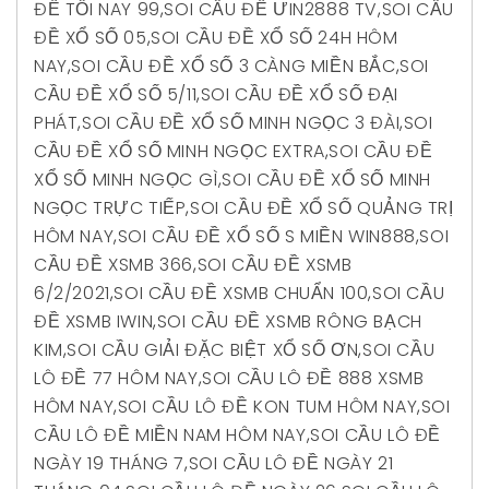
ĐỀ TỐI NAY 99
,
SOI CẦU ĐỀ ƯIN2888 TV
,
SOI CẦU
ĐỀ XỔ SỐ 05
,
SOI CẦU ĐỀ XỔ SỐ 24H HÔM
NAY
,
SOI CẦU ĐỀ XỔ SỐ 3 CÀNG MIỀN BẮC
,
SOI
CẦU ĐỀ XỔ SỐ 5/11
,
SOI CẦU ĐỀ XỔ SỐ ĐẠI
PHÁT
,
SOI CẦU ĐỀ XỔ SỐ MINH NGỌC 3 ĐÀI
,
SOI
CẦU ĐỀ XỔ SỐ MINH NGỌC EXTRA
,
SOI CẦU ĐỀ
XỔ SỐ MINH NGỌC GÌ
,
SOI CẦU ĐỀ XỔ SỐ MINH
NGỌC TRỰC TIẾP
,
SOI CẦU ĐỀ XỔ SỐ QUẢNG TRỊ
HÔM NAY
,
SOI CẦU ĐỀ XỔ SỐ S MIỀN WIN888
,
SOI
CẦU ĐỀ XSMB 366
,
SOI CẦU ĐỀ XSMB
6/2/2021
,
SOI CẦU ĐỀ XSMB CHUẨN 100
,
SOI CẦU
ĐỀ XSMB IWIN
,
SOI CẦU ĐỀ XSMB RÔNG BẠCH
KIM
,
SOI CẦU GIẢI ĐẶC BIỆT XỔ SỐ ƠN
,
SOI CẦU
LÔ ĐỀ 77 HÔM NAY
,
SOI CẦU LÔ ĐỀ 888 XSMB
HÔM NAY
,
SOI CẦU LÔ ĐỀ KON TUM HÔM NAY
,
SOI
CẦU LÔ ĐỀ MIỀN NAM HÔM NAY
,
SOI CẦU LÔ ĐỀ
NGÀY 19 THÁNG 7
,
SOI CẦU LÔ ĐỀ NGÀY 21