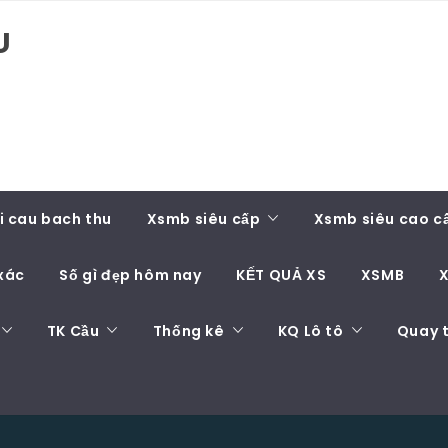
U
i cau bach thu
Xsmb siêu cấp
Xsmb siêu cao c
 xác
Số gì đẹp hôm nay
KẾT QUẢ XS
XSMB
TK Cầu
Thống kê
KQ Lô tô
Quay 