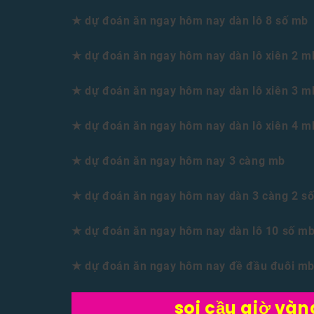
★ dự đoán ăn ngay hôm nay dàn lô 8 số mb
★ dự đoán ăn ngay hôm nay dàn lô xiên 2 m
★ dự đoán ăn ngay hôm nay dàn lô xiên 3 m
★ dự đoán ăn ngay hôm nay dàn lô xiên 4 m
★ dự đoán ăn ngay hôm nay 3 càng mb
★ dự đoán ăn ngay hôm nay dàn 3 càng 2 s
★ dự đoán ăn ngay hôm nay dàn lô 10 số m
★ dự đoán ăn ngay hôm nay đề đầu đuôi m
soi cầu giờ và