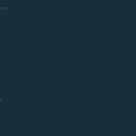
p mb
b