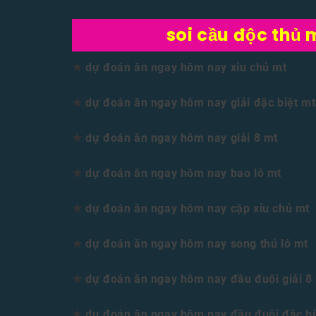
soi cầu độc thủ 
★
dự đoán ăn ngay hôm nay xỉu chủ mt
★
dự đoán ăn ngay hôm nay giải đặc biệt mt
★
dự đoán ăn ngay hôm nay giải 8 mt
★
dự đoán ăn ngay hôm nay bao lô mt
★
dự đoán ăn ngay hôm nay cặp xỉu chủ mt
★
dự đoán ăn ngay hôm nay song thủ lô mt
★
dự đoán ăn ngay hôm nay đầu đuôi giải 8
★
dự đoán ăn ngay hôm nay đầu đuôi đặc bi