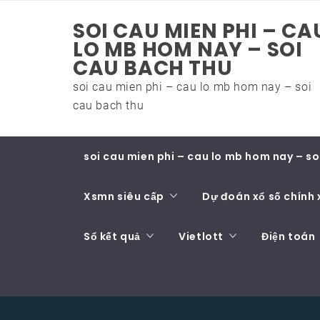
Skip
SOI CAU MIEN PHI – CA
to
LO MB HOM NAY – SOI
content
CAU BACH THU
soi cau mien phi – cau lo mb hom nay – soi
cau bach thu
soi cau mien phi – cau lo mb hom nay – so
Xsmn siêu cấp
Dự đoán xổ số chính
Sổ kết quả
Vietlott
Điện toán