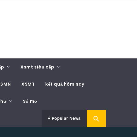
ấp
Xsmt siêu cấp
XSMN
XSMT
kết quả hôm nay
thử
Sổ mơ
Popular News