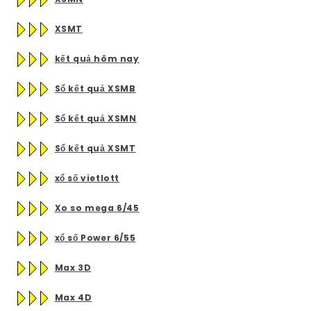
XSMT
kết quả hôm nay
Sổ kết quả XSMB
Sổ kết quả XSMN
Sổ kết quả XSMT
xổ số vietlott
Xo so mega 6/45
xổ số Power 6/55
Max 3D
Max 4D