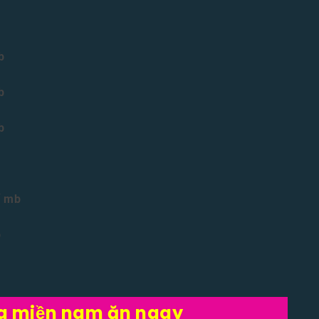
b
b
b
ố mb
b
b
ng miền nam ăn ngay