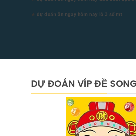
★
dự đoán ăn ngay hôm nay lô 3 số mt
DỰ ĐOÁN VÍP ĐỀ SON