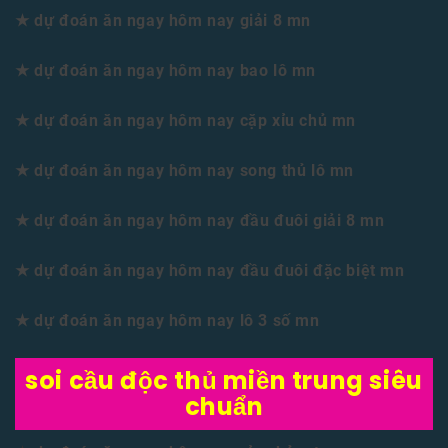
★ dự đoán ăn ngay hôm nay giải 8 mn
★ dự đoán ăn ngay hôm nay bao lô mn
★ dự đoán ăn ngay hôm nay cặp xỉu chủ mn
★ dự đoán ăn ngay hôm nay song thủ lô mn
★ dự đoán ăn ngay hôm nay đầu đuôi giải 8 mn
★ dự đoán ăn ngay hôm nay đầu đuôi đặc biệt mn
★ dự đoán ăn ngay hôm nay lô 3 số mn
soi cầu độc thủ miền trung siêu
chuẩn