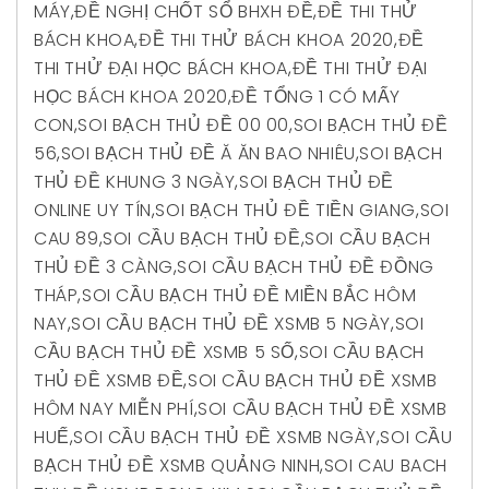
MÁY
,
ĐỀ NGHỊ CHỐT SỔ BHXH ĐỀ
,
ĐỀ THI THỬ
BÁCH KHOA
,
ĐỀ THI THỬ BÁCH KHOA 2020
,
ĐỀ
THI THỬ ĐẠI HỌC BÁCH KHOA
,
ĐỀ THI THỬ ĐẠI
HỌC BÁCH KHOA 2020
,
ĐỀ TỔNG 1 CÓ MẤY
CON
,
SOI BẠCH THỦ ĐỀ 00 00
,
SOI BẠCH THỦ ĐỀ
56
,
SOI BẠCH THỦ ĐỀ Ă ĂN BAO NHIÊU
,
SOI BẠCH
THỦ ĐỀ KHUNG 3 NGÀY
,
SOI BẠCH THỦ ĐỀ
ONLINE UY TÍN
,
SOI BẠCH THỦ ĐỀ TIỀN GIANG
,
SOI
CAU 89
,
SOI CẦU BẠCH THỦ ĐỀ
,
SOI CẦU BẠCH
THỦ ĐỀ 3 CÀNG
,
SOI CẦU BẠCH THỦ ĐỀ ĐỒNG
THÁP
,
SOI CẦU BẠCH THỦ ĐỀ MIỀN BẮC HÔM
NAY
,
SOI CẦU BẠCH THỦ ĐỀ XSMB 5 NGÀY
,
SOI
CẦU BẠCH THỦ ĐỀ XSMB 5 SỐ
,
SOI CẦU BẠCH
THỦ ĐỀ XSMB ĐỀ
,
SOI CẦU BẠCH THỦ ĐỀ XSMB
HÔM NAY MIỄN PHÍ
,
SOI CẦU BẠCH THỦ ĐỀ XSMB
HUẾ
,
SOI CẦU BẠCH THỦ ĐỀ XSMB NGÀY
,
SOI CẦU
BẠCH THỦ ĐỀ XSMB QUẢNG NINH
,
SOI CAU BACH