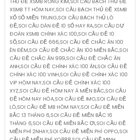
THU ĐỀ XSMB RONG KIM
,
SOI CẦU BẠCH THỦ ĐỀ
XSMB TT HÔM NAY
,
SOI CẦU BẠCH THỦ ĐỀ XSMB
XỔ SỐ MIỀN TRUNG
,
SOI CẦU BẠCH THỦ LÔ
ĐỀ
,
SOI CẦU DÀN ĐỀ 10 SỐ HAY RA
,
SOI CẦU DỰ
ĐOÁN XSMB CHÍNH XÁC 100
,
SOI CẦU ĐỀ 10
SỐ
,
SOI CẦU ĐỀ 666
,
SOI CẦU ĐỀ CHẮC ĂN 100
ÊN ĐÊM
,
SOI CẦU ĐỀ CHẮC ĂN 100 MIỀN BẮC
,
SOI
CẦU ĐỀ CHẮC ĂN 999
,
SOI CẦU ĐỀ CHẮC ĂN
ANH
,
SOI CẦU ĐỀ CHÍNH XÁC 100 ĂN
,
SOI CẦU ĐỀ
CHÍNH XÁC 100 VINH
,
SOI CẦU ĐỀ CHÍNH XÁC 100
VIP HÔM NAY
,
SOI CẦU ĐỀ CHÍNH XÁC 100
XYZ
,
SOI CẦU ĐỀ HÔM NAY Â MIỀN BẮC
,
SOI CẦU
ĐỀ HÔM NAY HÒA
,
SOI CẦU ĐỀ IMO
,
SOI CẦU ĐỀ
LÔ
,
SOI CẦU ĐỀ MB HÔM NAY
,
SOI CẦU ĐỀ MIỀN
BẮC 13 THÁNG 6
,
SOI CẦU ĐỀ MIỀN BẮC 16
THÁNG 6
,
SOI CẦU ĐỀ MIỀN BẮC ƠI
,
SOI CẦU ĐỀ
MIỄN PHÍ 2NHAY
,
SOI CẦU ĐỀ MIỄN PHÍ OPPO
,
SOI
CẦU ĐỀ MIỄN PHÍ YO888
,
SOI CẦU ĐỀ MINH