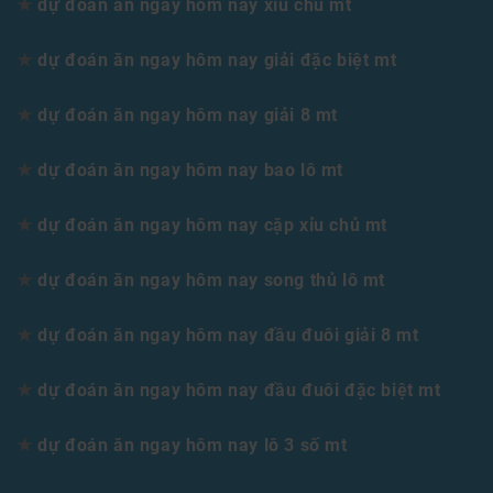
★
dự đoán ăn ngay hôm nay xỉu chủ mt
★
dự đoán ăn ngay hôm nay giải đặc biệt mt
★
dự đoán ăn ngay hôm nay giải 8 mt
★
dự đoán ăn ngay hôm nay bao lô mt
★
dự đoán ăn ngay hôm nay cặp xỉu chủ mt
★
dự đoán ăn ngay hôm nay song thủ lô mt
★
dự đoán ăn ngay hôm nay đầu đuôi giải 8 mt
★
dự đoán ăn ngay hôm nay đầu đuôi đặc biệt mt
★
dự đoán ăn ngay hôm nay lô 3 số mt