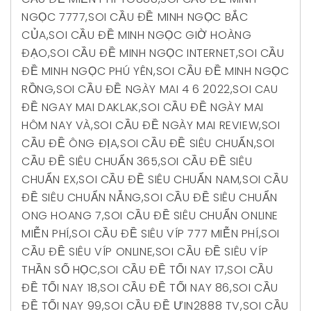
NGỌC 7777
,
SOI CẦU ĐỀ MINH NGỌC BẮC
CỦA
,
SOI CẦU ĐỀ MINH NGỌC GIỜ HOÀNG
ĐẠO
,
SOI CẦU ĐỀ MINH NGỌC INTERNET
,
SOI CẦU
ĐỀ MINH NGỌC PHÚ YÊN
,
SOI CẦU ĐỀ MINH NGỌC
RỒNG
,
SOI CẦU ĐỀ NGÀY MAI 4 6 2022
,
SOI CAU
ĐỀ NGAY MAI DAKLAK
,
SOI CẦU ĐỀ NGÀY MAI
HÔM NAY VÀ
,
SOI CẦU ĐỀ NGÀY MAI REVIEW
,
SOI
CẦU ĐỀ ÔNG ĐỊA
,
SOI CẦU ĐỀ SIÊU CHUẨN
,
SOI
CẦU ĐỀ SIÊU CHUẨN 365
,
SOI CẦU ĐỀ SIÊU
CHUẨN EX
,
SOI CẦU ĐỀ SIÊU CHUẨN NAM
,
SOI CẦU
ĐỀ SIÊU CHUẨN NẴNG
,
SOI CẦU ĐỀ SIÊU CHUẨN
ONG HOANG 7
,
SOI CẦU ĐỀ SIÊU CHUẨN ONLINE
MIỄN PHÍ
,
SOI CẦU ĐỀ SIÊU VÍP 777 MIỄN PHÍ
,
SOI
CẦU ĐỀ SIÊU VÍP ONLINE
,
SOI CẦU ĐỀ SIÊU VÍP
THẦN SỐ HỌC
,
SOI CẦU ĐỀ TỐI NAY 17
,
SOI CẦU
ĐỀ TỐI NAY 18
,
SOI CẦU ĐỀ TỐI NAY 86
,
SOI CẦU
ĐỀ TỐI NAY 99
,
SOI CẦU ĐỀ ƯIN2888 TV
,
SOI CẦU