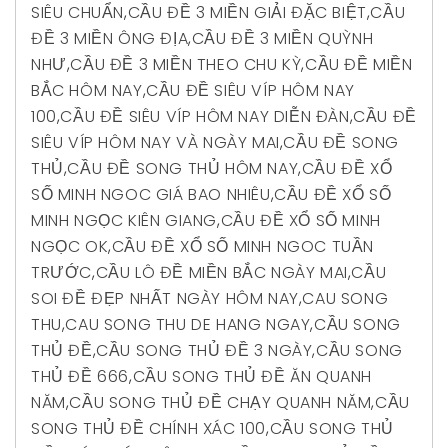
SIÊU CHUẨN
,
CẦU ĐỀ 3 MIỀN GIẢI ĐẶC BIỆT
,
CẦU
ĐỀ 3 MIỀN ÔNG ĐỊA
,
CẦU ĐỀ 3 MIỀN QUỲNH
NHƯ
,
CẦU ĐỀ 3 MIỀN THEO CHU KỲ
,
CẦU ĐỀ MIỀN
BẮC HÔM NAY
,
CẦU ĐỀ SIÊU VÍP HÔM NAY
100
,
CẦU ĐỀ SIÊU VÍP HÔM NAY DIỄN ĐÀN
,
CẦU ĐỀ
SIÊU VÍP HÔM NAY VÀ NGÀY MAI
,
CẦU ĐỀ SONG
THỦ
,
CẦU ĐỀ SONG THỦ HÔM NAY
,
CẦU ĐỀ XỔ
SỐ MINH NGOC GIÁ BAO NHIÊU
,
CẦU ĐỀ XỔ SỐ
MINH NGỌC KIÊN GIANG
,
CẦU ĐỀ XỔ SỐ MINH
NGỌC OK
,
CẦU ĐỀ XỔ SỐ MINH NGOC TUẦN
TRƯỚC
,
CẦU LÔ ĐỀ MIỀN BẮC NGÀY MAI
,
CẦU
SOI ĐỀ ĐẸP NHẤT NGÀY HÔM NAY
,
CAU SONG
THU
,
CAU SONG THU DE HANG NGAY
,
CẦU SONG
THỦ ĐỀ
,
CẦU SONG THỦ ĐỀ 3 NGÀY
,
CẦU SONG
THỦ ĐỀ 666
,
CẦU SONG THỦ ĐỀ ĂN QUANH
NĂM
,
CẦU SONG THỦ ĐỀ CHẠY QUANH NĂM
,
CẦU
SONG THỦ ĐỀ CHÍNH XÁC 100
,
CẦU SONG THỦ