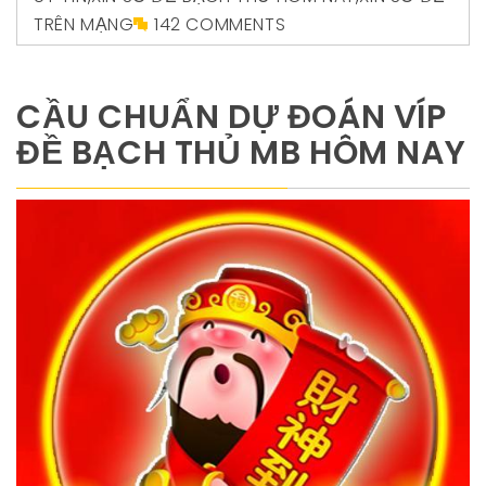
TRÊN MẠNG
142 COMMENTS
CẦU CHUẨN DỰ ĐOÁN VÍP
ĐỀ BẠCH THỦ MB HÔM NAY