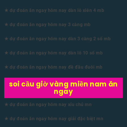
★ dự đoán ăn ngay hôm nay dàn lô xiên 4 mb
★ dự đoán ăn ngay hôm nay 3 càng mb
★ dự đoán ăn ngay hôm nay dàn 3 càng 2 số mb
★ dự đoán ăn ngay hôm nay dàn lô 10 số mb
★ dự đoán ăn ngay hôm nay đề đầu đuôi mb
soi cầu giờ vàng miền nam ăn
ngay
★ dự đoán ăn ngay hôm nay xỉu chủ mn
★ dự đoán ăn ngay hôm nay giải đặc biệt mn