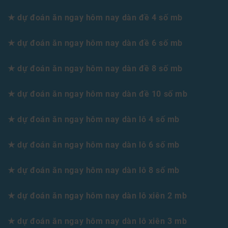
★ dự đoán ăn ngay hôm nay dàn đề 4 số mb
★ dự đoán ăn ngay hôm nay dàn đề 6 số mb
★ dự đoán ăn ngay hôm nay dàn đề 8 số mb
★ dự đoán ăn ngay hôm nay dàn đề 10 số mb
★ dự đoán ăn ngay hôm nay dàn lô 4 số mb
★ dự đoán ăn ngay hôm nay dàn lô 6 số mb
★ dự đoán ăn ngay hôm nay dàn lô 8 số mb
★ dự đoán ăn ngay hôm nay dàn lô xiên 2 mb
★ dự đoán ăn ngay hôm nay dàn lô xiên 3 mb