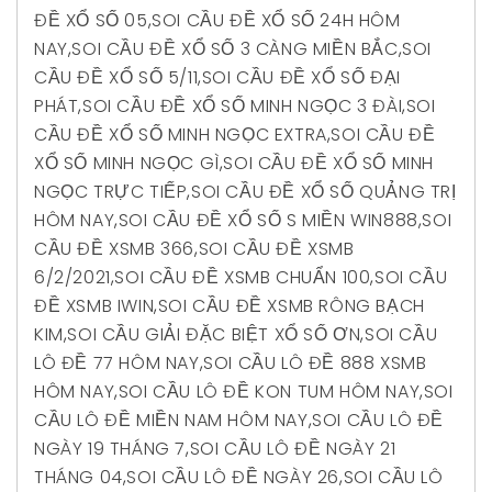
ĐỀ XỔ SỐ 05
,
SOI CẦU ĐỀ XỔ SỐ 24H HÔM
NAY
,
SOI CẦU ĐỀ XỔ SỐ 3 CÀNG MIỀN BẮC
,
SOI
CẦU ĐỀ XỔ SỐ 5/11
,
SOI CẦU ĐỀ XỔ SỐ ĐẠI
PHÁT
,
SOI CẦU ĐỀ XỔ SỐ MINH NGỌC 3 ĐÀI
,
SOI
CẦU ĐỀ XỔ SỐ MINH NGỌC EXTRA
,
SOI CẦU ĐỀ
XỔ SỐ MINH NGỌC GÌ
,
SOI CẦU ĐỀ XỔ SỐ MINH
NGỌC TRỰC TIẾP
,
SOI CẦU ĐỀ XỔ SỐ QUẢNG TRỊ
HÔM NAY
,
SOI CẦU ĐỀ XỔ SỐ S MIỀN WIN888
,
SOI
CẦU ĐỀ XSMB 366
,
SOI CẦU ĐỀ XSMB
6/2/2021
,
SOI CẦU ĐỀ XSMB CHUẨN 100
,
SOI CẦU
ĐỀ XSMB IWIN
,
SOI CẦU ĐỀ XSMB RÔNG BẠCH
KIM
,
SOI CẦU GIẢI ĐẶC BIỆT XỔ SỐ ƠN
,
SOI CẦU
LÔ ĐỀ 77 HÔM NAY
,
SOI CẦU LÔ ĐỀ 888 XSMB
HÔM NAY
,
SOI CẦU LÔ ĐỀ KON TUM HÔM NAY
,
SOI
CẦU LÔ ĐỀ MIỀN NAM HÔM NAY
,
SOI CẦU LÔ ĐỀ
NGÀY 19 THÁNG 7
,
SOI CẦU LÔ ĐỀ NGÀY 21
THÁNG 04
,
SOI CẦU LÔ ĐỀ NGÀY 26
,
SOI CẦU LÔ