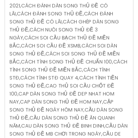
2021
,
CÁCH ĐÁNH DÀN SONG THỦ ĐỀ CÓ
LÃI
,
CÁCH ĐÁNH SONG THỦ ĐỀ
,
CÁCH ĐÁNH
SONG THỦ ĐỀ CÓ LÃI
,
CÁCH GHÉP DÀN SONG
THỦ ĐỀ
,
CÁCH NUÔI SONG THỦ ĐỀ 3
NGÀY
,
CÁCH SOI CẦU BẠCH THỦ ĐỀ MIỀN
BẮC
,
CÁCH SOI CẦU ĐỀ XSMB
,
CÁCH SOI DÀN
SONG THỦ ĐỀ
,
CÁCH SOI SONG THỦ ĐỀ MIỀN
BẮC
,
CÁCH TÍNH SONG THỦ ĐỀ CHUẨN 100
,
CÁCH
TÍNH SONG THỦ ĐỀ MIỀN BẮC
,
CÁCH TÍNH
STĐ
,
CÁCH TÍNH STĐ QUAY 4
,
CÁCH TÍNH TIỀN
SONG THỦ ĐỀ
,
CAO THỦ SOI CẦU CHỐT ĐỀ
100
,
CAP DÀN SONG THỦ ĐỀ DEP NHAT HOM
NAY
,
CAP DÀN SONG THỦ ĐỀ HOM NAY
,
CẶP
SONG THỦ ĐỀ NGÀY HÔM NAY
,
CẦU DÀN SONG
THỦ ĐỀ
,
CẦU DÀN SONG THỦ ĐỀ ĂN QUANH
NĂM
,
CAU DÀN SONG THỦ ĐỀ BINH DINH
,
CẦU DÀN
SONG THỦ ĐỀ MB CHƠI TRONG NGÀY
,
CẦU DE