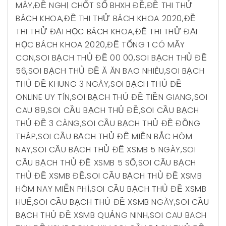
MÁY
,
ĐỀ NGHỊ CHỐT SỔ BHXH ĐỀ
,
ĐỀ THI THỬ
BÁCH KHOA
,
ĐỀ THI THỬ BÁCH KHOA 2020
,
ĐỀ
THI THỬ ĐẠI HỌC BÁCH KHOA
,
ĐỀ THI THỬ ĐẠI
HỌC BÁCH KHOA 2020
,
ĐỀ TỔNG 1 CÓ MẤY
CON
,
SOI BẠCH THỦ ĐỀ 00 00
,
SOI BẠCH THỦ ĐỀ
56
,
SOI BẠCH THỦ ĐỀ Ă ĂN BAO NHIÊU
,
SOI BẠCH
THỦ ĐỀ KHUNG 3 NGÀY
,
SOI BẠCH THỦ ĐỀ
ONLINE UY TÍN
,
SOI BẠCH THỦ ĐỀ TIỀN GIANG
,
SOI
CAU 89
,
SOI CẦU BẠCH THỦ ĐỀ
,
SOI CẦU BẠCH
THỦ ĐỀ 3 CÀNG
,
SOI CẦU BẠCH THỦ ĐỀ ĐỒNG
THÁP
,
SOI CẦU BẠCH THỦ ĐỀ MIỀN BẮC HÔM
NAY
,
SOI CẦU BẠCH THỦ ĐỀ XSMB 5 NGÀY
,
SOI
CẦU BẠCH THỦ ĐỀ XSMB 5 SỐ
,
SOI CẦU BẠCH
THỦ ĐỀ XSMB ĐỀ
,
SOI CẦU BẠCH THỦ ĐỀ XSMB
HÔM NAY MIỄN PHÍ
,
SOI CẦU BẠCH THỦ ĐỀ XSMB
HUẾ
,
SOI CẦU BẠCH THỦ ĐỀ XSMB NGÀY
,
SOI CẦU
BẠCH THỦ ĐỀ XSMB QUẢNG NINH
,
SOI CAU BACH