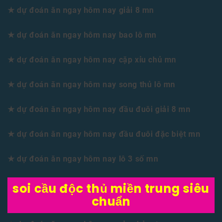
★ dự đoán ăn ngay hôm nay giải 8 mn
★ dự đoán ăn ngay hôm nay bao lô mn
★ dự đoán ăn ngay hôm nay cặp xỉu chủ mn
★ dự đoán ăn ngay hôm nay song thủ lô mn
★ dự đoán ăn ngay hôm nay đầu đuôi giải 8 mn
★ dự đoán ăn ngay hôm nay đầu đuôi đặc biệt mn
★ dự đoán ăn ngay hôm nay lô 3 số mn
soi cầu độc thủ miền trung siêu
chuẩn