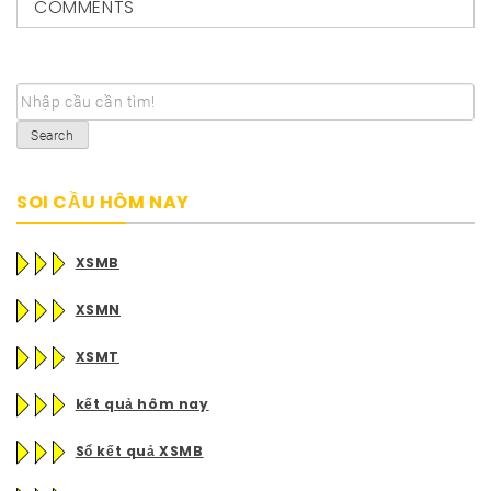
COMMENTS
Search
SOI CẦU HÔM NAY
XSMB
XSMN
XSMT
kết quả hôm nay
Sổ kết quả XSMB