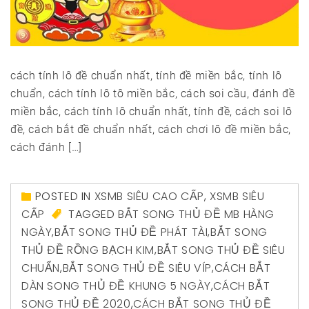
cách tính lô đề chuẩn nhất, tính đề miền bắc, tính lô
chuẩn, cách tính lô tô miền bắc, cách soi cầu, đánh đề
miền bắc, cách tính lô chuẩn nhất, tính đề, cách soi lô
đề, cách bắt đề chuẩn nhất, cách chơi lô đề miền bắc,
cách đánh […]
POSTED IN
XSMB SIÊU CAO CẤP
,
XSMB SIÊU
CẤP
TAGGED
BẮT SONG THỦ ĐỀ MB HÀNG
NGÀY
,
BẮT SONG THỦ ĐỀ PHÁT TÀI
,
BẮT SONG
THỦ ĐỀ RỒNG BẠCH KIM
,
BẮT SONG THỦ ĐỀ SIÊU
CHUẨN
,
BẮT SONG THỦ ĐỀ SIÊU VÍP
,
CÁCH BẮT
DÀN SONG THỦ ĐỀ KHUNG 5 NGÀY
,
CÁCH BẮT
SONG THỦ ĐỀ 2020
,
CÁCH BẮT SONG THỦ ĐỀ