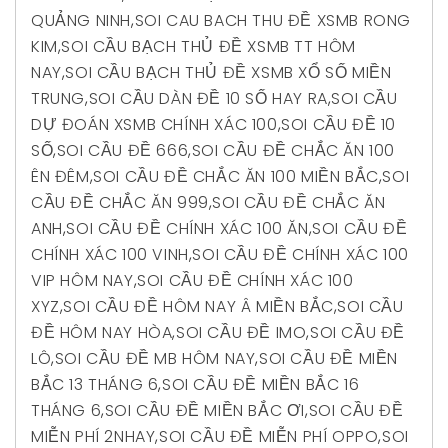
QUẢNG NINH
,
SOI CAU BACH THU ĐỀ XSMB RONG
KIM
,
SOI CẦU BẠCH THỦ ĐỀ XSMB TT HÔM
NAY
,
SOI CẦU BẠCH THỦ ĐỀ XSMB XỔ SỐ MIỀN
TRUNG
,
SOI CẦU DÀN ĐỀ 10 SỐ HAY RA
,
SOI CẦU
DỰ ĐOÁN XSMB CHÍNH XÁC 100
,
SOI CẦU ĐỀ 10
SỐ
,
SOI CẦU ĐỀ 666
,
SOI CẦU ĐỀ CHẮC ĂN 100
ÊN ĐÊM
,
SOI CẦU ĐỀ CHẮC ĂN 100 MIỀN BẮC
,
SOI
CẦU ĐỀ CHẮC ĂN 999
,
SOI CẦU ĐỀ CHẮC ĂN
ANH
,
SOI CẦU ĐỀ CHÍNH XÁC 100 ĂN
,
SOI CẦU ĐỀ
CHÍNH XÁC 100 VINH
,
SOI CẦU ĐỀ CHÍNH XÁC 100
VIP HÔM NAY
,
SOI CẦU ĐỀ CHÍNH XÁC 100
XYZ
,
SOI CẦU ĐỀ HÔM NAY Â MIỀN BẮC
,
SOI CẦU
ĐỀ HÔM NAY HÒA
,
SOI CẦU ĐỀ IMO
,
SOI CẦU ĐỀ
LÔ
,
SOI CẦU ĐỀ MB HÔM NAY
,
SOI CẦU ĐỀ MIỀN
BẮC 13 THÁNG 6
,
SOI CẦU ĐỀ MIỀN BẮC 16
THÁNG 6
,
SOI CẦU ĐỀ MIỀN BẮC ƠI
,
SOI CẦU ĐỀ
MIỄN PHÍ 2NHAY
,
SOI CẦU ĐỀ MIỄN PHÍ OPPO
,
SOI