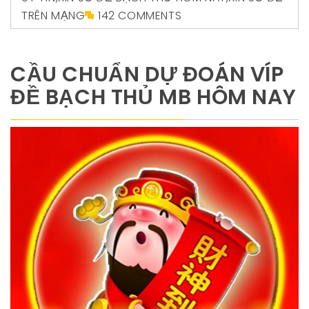
TRÊN MẠNG
142 COMMENTS
CẦU CHUẨN DỰ ĐOÁN VÍP
ĐỀ BẠCH THỦ MB HÔM NAY