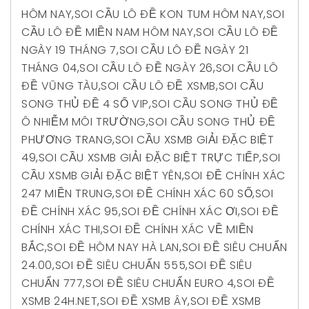
HÔM NAY
,
SOI CẦU LÔ ĐỀ KON TUM HÔM NAY
,
SOI
CẦU LÔ ĐỀ MIỀN NAM HÔM NAY
,
SOI CẦU LÔ ĐỀ
NGÀY 19 THÁNG 7
,
SOI CẦU LÔ ĐỀ NGÀY 21
THÁNG 04
,
SOI CẦU LÔ ĐỀ NGÀY 26
,
SOI CẦU LÔ
ĐỀ VŨNG TÀU
,
SOI CẦU LÔ ĐỀ XSMB
,
SOI CẦU
SONG THỦ ĐỀ 4 SỐ VIP
,
SOI CẦU SONG THỦ ĐỀ
Ô NHIỄM MÔI TRƯỜNG
,
SOI CẦU SONG THỦ ĐỀ
PHƯƠNG TRANG
,
SOI CẦU XSMB GIẢI ĐẶC BIỆT
49
,
SOI CẦU XSMB GIẢI ĐẶC BIỆT TRỰC TIẾP
,
SOI
CẦU XSMB GIẢI ĐẶC BIỆT YÊN
,
SOI ĐỀ CHÍNH XÁC
247 MIỀN TRUNG
,
SOI ĐỀ CHÍNH XÁC 60 SỐ
,
SOI
ĐỀ CHÍNH XÁC 95
,
SOI ĐỀ CHÍNH XÁC ƠI
,
SOI ĐỀ
CHÍNH XÁC THI
,
SOI ĐỀ CHÍNH XÁC VỀ MIỀN
BẮC
,
SOI ĐỀ HÔM NAY HÀ LAN
,
SOI ĐỀ SIÊU CHUẨN
24.00
,
SOI ĐỀ SIÊU CHUẨN 555
,
SOI ĐỀ SIÊU
CHUẨN 777
,
SOI ĐỀ SIÊU CHUẨN EURO 4
,
SOI ĐỀ
XSMB 24H.NET
,
SOI ĐỀ XSMB ÂY
,
SOI ĐỀ XSMB