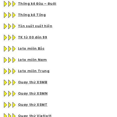
Thống kê Đầu – Đuôi
Thống kê Tổng
Tần suất xuất hiện
TK từ 00 đến 99
Loto miền Bắc
Loto miền Nam
Loto miền Trung
Quay thử XSMB
Quay thử XSMN
Quay thử XSMT
Quay thử Vietlott