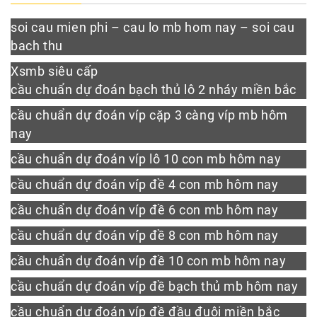
soi cau mien phi – cau lo mb hom nay – soi cau
bach thu
Xsmb siêu cấp
cầu chuẩn dự đoán bạch thủ lô 2 nháy miền bắc
cầu chuẩn dự đoán víp cặp 3 càng víp mb hôm
nay
cầu chuẩn dự đoán víp lô 10 con mb hôm nay
cầu chuẩn dự đoán víp đề 4 con mb hôm nay
cầu chuẩn dự đoán víp đề 6 con mb hôm nay
cầu chuẩn dự đoán víp đề 8 con mb hôm nay
cầu chuẩn dự đoán víp đề 10 con mb hôm nay
cầu chuẩn dự đoán víp đề bạch thủ mb hôm nay
cầu chuẩn dự đoán víp đề đầu đuôi miền bắc