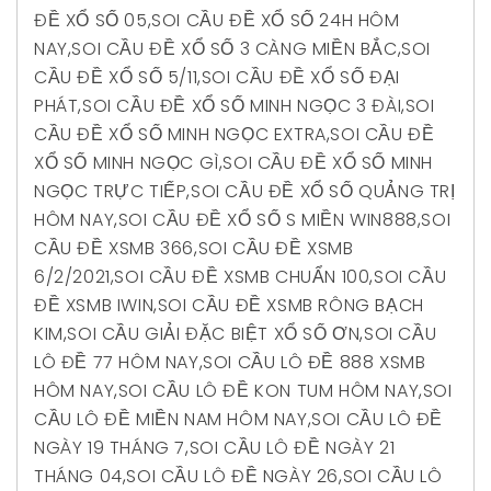
ĐỀ XỔ SỐ 05
,
SOI CẦU ĐỀ XỔ SỐ 24H HÔM
NAY
,
SOI CẦU ĐỀ XỔ SỐ 3 CÀNG MIỀN BẮC
,
SOI
CẦU ĐỀ XỔ SỐ 5/11
,
SOI CẦU ĐỀ XỔ SỐ ĐẠI
PHÁT
,
SOI CẦU ĐỀ XỔ SỐ MINH NGỌC 3 ĐÀI
,
SOI
CẦU ĐỀ XỔ SỐ MINH NGỌC EXTRA
,
SOI CẦU ĐỀ
XỔ SỐ MINH NGỌC GÌ
,
SOI CẦU ĐỀ XỔ SỐ MINH
NGỌC TRỰC TIẾP
,
SOI CẦU ĐỀ XỔ SỐ QUẢNG TRỊ
HÔM NAY
,
SOI CẦU ĐỀ XỔ SỐ S MIỀN WIN888
,
SOI
CẦU ĐỀ XSMB 366
,
SOI CẦU ĐỀ XSMB
6/2/2021
,
SOI CẦU ĐỀ XSMB CHUẨN 100
,
SOI CẦU
ĐỀ XSMB IWIN
,
SOI CẦU ĐỀ XSMB RÔNG BẠCH
KIM
,
SOI CẦU GIẢI ĐẶC BIỆT XỔ SỐ ƠN
,
SOI CẦU
LÔ ĐỀ 77 HÔM NAY
,
SOI CẦU LÔ ĐỀ 888 XSMB
HÔM NAY
,
SOI CẦU LÔ ĐỀ KON TUM HÔM NAY
,
SOI
CẦU LÔ ĐỀ MIỀN NAM HÔM NAY
,
SOI CẦU LÔ ĐỀ
NGÀY 19 THÁNG 7
,
SOI CẦU LÔ ĐỀ NGÀY 21
THÁNG 04
,
SOI CẦU LÔ ĐỀ NGÀY 26
,
SOI CẦU LÔ