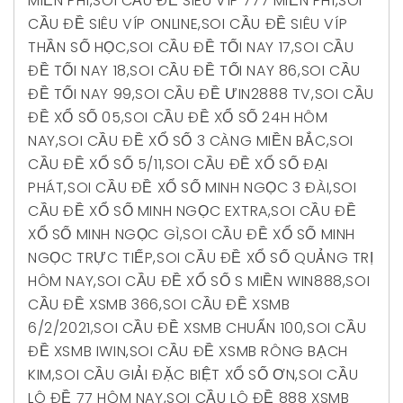
MIỄN PHÍ
,
SOI CẦU ĐỀ SIÊU VÍP 777 MIỄN PHÍ
,
SOI
CẦU ĐỀ SIÊU VÍP ONLINE
,
SOI CẦU ĐỀ SIÊU VÍP
THẦN SỐ HỌC
,
SOI CẦU ĐỀ TỐI NAY 17
,
SOI CẦU
ĐỀ TỐI NAY 18
,
SOI CẦU ĐỀ TỐI NAY 86
,
SOI CẦU
ĐỀ TỐI NAY 99
,
SOI CẦU ĐỀ ƯIN2888 TV
,
SOI CẦU
ĐỀ XỔ SỐ 05
,
SOI CẦU ĐỀ XỔ SỐ 24H HÔM
NAY
,
SOI CẦU ĐỀ XỔ SỐ 3 CÀNG MIỀN BẮC
,
SOI
CẦU ĐỀ XỔ SỐ 5/11
,
SOI CẦU ĐỀ XỔ SỐ ĐẠI
PHÁT
,
SOI CẦU ĐỀ XỔ SỐ MINH NGỌC 3 ĐÀI
,
SOI
CẦU ĐỀ XỔ SỐ MINH NGỌC EXTRA
,
SOI CẦU ĐỀ
XỔ SỐ MINH NGỌC GÌ
,
SOI CẦU ĐỀ XỔ SỐ MINH
NGỌC TRỰC TIẾP
,
SOI CẦU ĐỀ XỔ SỐ QUẢNG TRỊ
HÔM NAY
,
SOI CẦU ĐỀ XỔ SỐ S MIỀN WIN888
,
SOI
CẦU ĐỀ XSMB 366
,
SOI CẦU ĐỀ XSMB
6/2/2021
,
SOI CẦU ĐỀ XSMB CHUẨN 100
,
SOI CẦU
ĐỀ XSMB IWIN
,
SOI CẦU ĐỀ XSMB RÔNG BẠCH
KIM
,
SOI CẦU GIẢI ĐẶC BIỆT XỔ SỐ ƠN
,
SOI CẦU
LÔ ĐỀ 77 HÔM NAY
,
SOI CẦU LÔ ĐỀ 888 XSMB