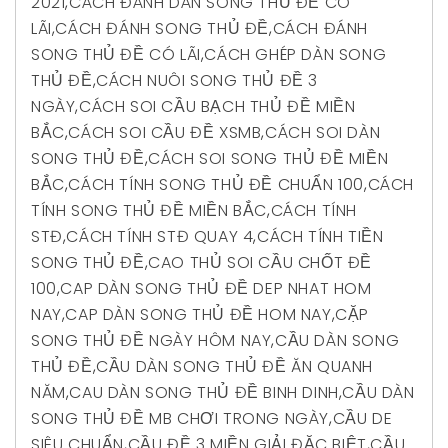
2021
,
CÁCH ĐÁNH DÀN SONG THỦ ĐỀ CÓ
LÃI
,
CÁCH ĐÁNH SONG THỦ ĐỀ
,
CÁCH ĐÁNH
SONG THỦ ĐỀ CÓ LÃI
,
CÁCH GHÉP DÀN SONG
THỦ ĐỀ
,
CÁCH NUÔI SONG THỦ ĐỀ 3
NGÀY
,
CÁCH SOI CẦU BẠCH THỦ ĐỀ MIỀN
BẮC
,
CÁCH SOI CẦU ĐỀ XSMB
,
CÁCH SOI DÀN
SONG THỦ ĐỀ
,
CÁCH SOI SONG THỦ ĐỀ MIỀN
BẮC
,
CÁCH TÍNH SONG THỦ ĐỀ CHUẨN 100
,
CÁCH
TÍNH SONG THỦ ĐỀ MIỀN BẮC
,
CÁCH TÍNH
STĐ
,
CÁCH TÍNH STĐ QUAY 4
,
CÁCH TÍNH TIỀN
SONG THỦ ĐỀ
,
CAO THỦ SOI CẦU CHỐT ĐỀ
100
,
CAP DÀN SONG THỦ ĐỀ DEP NHAT HOM
NAY
,
CAP DÀN SONG THỦ ĐỀ HOM NAY
,
CẶP
SONG THỦ ĐỀ NGÀY HÔM NAY
,
CẦU DÀN SONG
THỦ ĐỀ
,
CẦU DÀN SONG THỦ ĐỀ ĂN QUANH
NĂM
,
CAU DÀN SONG THỦ ĐỀ BINH DINH
,
CẦU DÀN
SONG THỦ ĐỀ MB CHƠI TRONG NGÀY
,
CẦU DE
SIÊU CHUẨN
,
CẦU ĐỀ 3 MIỀN GIẢI ĐẶC BIỆT
,
CẦU