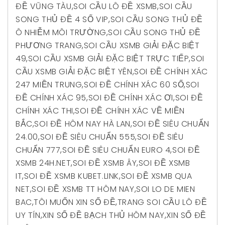
ĐỀ VŨNG TÀU
,
SOI CẦU LÔ ĐỀ XSMB
,
SOI CẦU
SONG THỦ ĐỀ 4 SỐ VIP
,
SOI CẦU SONG THỦ ĐỀ
Ô NHIỄM MÔI TRƯỜNG
,
SOI CẦU SONG THỦ ĐỀ
PHƯƠNG TRANG
,
SOI CẦU XSMB GIẢI ĐẶC BIỆT
49
,
SOI CẦU XSMB GIẢI ĐẶC BIỆT TRỰC TIẾP
,
SOI
CẦU XSMB GIẢI ĐẶC BIỆT YÊN
,
SOI ĐỀ CHÍNH XÁC
247 MIỀN TRUNG
,
SOI ĐỀ CHÍNH XÁC 60 SỐ
,
SOI
ĐỀ CHÍNH XÁC 95
,
SOI ĐỀ CHÍNH XÁC ƠI
,
SOI ĐỀ
CHÍNH XÁC THI
,
SOI ĐỀ CHÍNH XÁC VỀ MIỀN
BẮC
,
SOI ĐỀ HÔM NAY HÀ LAN
,
SOI ĐỀ SIÊU CHUẨN
24.00
,
SOI ĐỀ SIÊU CHUẨN 555
,
SOI ĐỀ SIÊU
CHUẨN 777
,
SOI ĐỀ SIÊU CHUẨN EURO 4
,
SOI ĐỀ
XSMB 24H.NET
,
SOI ĐỀ XSMB ÂY
,
SOI ĐỀ XSMB
IT
,
SOI ĐỀ XSMB KUBET.LINK
,
SOI ĐỀ XSMB QUA
NET
,
SOI ĐỀ XSMB TT HÔM NAY
,
SOI LO DE MIEN
BAC
,
TÔI MUỐN XIN SỐ ĐỀ
,
TRANG SOI CẦU LÔ ĐỀ
UY TÍN
,
XIN SỐ ĐỀ BẠCH THỦ HÔM NAY
,
XIN SỐ ĐỀ