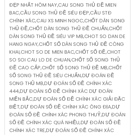
ĐẸP NHẤT HÔM NAY
,
CAU SONG THỦ ĐỀ MIEN
BAC
,
CẦU SONG THỦ ĐỀ SIÊU ĐẸP
,
CẦU STĐ
CHÍNH XÁC
,
CAU XS MINH NGOC
,
CHỐT DÀN SONG
THỦ ĐỀ
,
CHỐT DÀN SONG THỦ ĐỀ CHUẨN
,
CHỐT
DÀN SONG THỦ ĐỀ SIÊU VIP MB
,
CHOT SO DAN DE
HANG NGAY
,
CHỐT SỐ DÀN SONG THỦ ĐỀ CÔNG
KHAI
,
CHOT SO DE MIEN BAC
,
CHỐT SỐ ĐỀ
,
CHOT
SO SOI CAU LO DE CHUAN
,
CHỐT SỐ SONG THỦ
ĐỀ CAO CẤP
,
CHỐT SỐ SONG THỦ ĐỀ MB
,
CHỐT
SỐ SONG THỦ ĐỀ SIÊU CHUẨN
,
DỰ ĐOÁN ĐỀ
SONG THỦ MB
,
DỰ ĐOÁN SỐ ĐỀ CHÍNH XÁC
444
,
DỰ ĐOÁN SỐ ĐỀ CHÍNH XÁC DỰ ĐOÁN
MIỀN BẮC
,
DỰ ĐOÁN SỐ ĐỀ CHÍNH XÁC GIẢI ĐẶC
BIỆT
,
DỰ ĐOÁN SỐ ĐỀ CHÍNH XÁC ÔNG ĐỊA
,
DỰ
ĐOÁN SỐ ĐỀ CHÍNH XÁC PHONG THUỶ
,
DỰ ĐOÁN
SỐ ĐỀ CHÍNH XÁC QUÁ NHIỀU
,
DỰ ĐOÁN SỐ ĐỀ
CHÍNH XÁC TRE
,
DỰ ĐOÁN SỐ ĐỀ CHÍNH XÁC