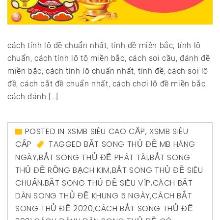
cách tính lô đề chuẩn nhất, tính đề miền bắc, tính lô
chuẩn, cách tính lô tô miền bắc, cách soi cầu, đánh đề
miền bắc, cách tính lô chuẩn nhất, tính đề, cách soi lô
đề, cách bắt đề chuẩn nhất, cách chơi lô đề miền bắc,
cách đánh […]
POSTED IN
XSMB SIÊU CAO CẤP
,
XSMB SIÊU
CẤP
TAGGED
BẮT SONG THỦ ĐỀ MB HÀNG
NGÀY
,
BẮT SONG THỦ ĐỀ PHÁT TÀI
,
BẮT SONG
THỦ ĐỀ RỒNG BẠCH KIM
,
BẮT SONG THỦ ĐỀ SIÊU
CHUẨN
,
BẮT SONG THỦ ĐỀ SIÊU VÍP
,
CÁCH BẮT
DÀN SONG THỦ ĐỀ KHUNG 5 NGÀY
,
CÁCH BẮT
SONG THỦ ĐỀ 2020
,
CÁCH BẮT SONG THỦ ĐỀ