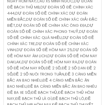
NGÀY HÔM NAY
,
CAU XS MINH NGOC
,
DỰ ĐOÁN
ĐỀ BẠCH THỦ MB
,
DỰ ĐOÁN SỐ ĐỀ CHÍNH XÁC
444
,
DỰ ĐOÁN SỐ ĐỀ CHÍNH XÁC DỰ ĐOÁN
MIỀN BẮC
,
DỰ ĐOÁN SỐ ĐỀ CHÍNH XÁC GIẢI ĐẶC
BIỆT
,
DỰ ĐOÁN SỐ ĐỀ CHÍNH XÁC ÔNG ĐỊA
,
DỰ
ĐOÁN SỐ ĐỀ CHÍNH XÁC PHONG THUỶ
,
DỰ ĐOÁN
SỐ ĐỀ CHÍNH XÁC QUÁ NHIỀU
,
DỰ ĐOÁN SỐ ĐỀ
CHÍNH XÁC TRE
,
DỰ ĐOÁN SỐ ĐỀ CHÍNH XÁC
VINH
,
DỰ ĐOÁN SỐ ĐỀ HÔM NAY 25
,
DỰ ĐOÁN SỐ
ĐỀ HÔM NAY ÂM LICH
,
DỰ ĐOÁN SỐ ĐỀ HÔM NAY
DAKLAK
,
DỰ ĐOÁN SỐ ĐỀ HÔM NAY RA
,
DỰ ĐOÁN
SỐ ĐỀ HÔM NAY RỒI
,
ĐỀ 2 SỐ
,
ĐỀ 2 SỐ DAN ĐỀ 2
SỐ
,
ĐỀ 2 SỐ NUÔI TRONG TUẦN
,
ĐỀ 3 CÀNG MIỀN
BẮC AN BAO NHIÊU
,
ĐỀ 4 CÀNG MIỀN BẮC ĂN
BAO NHIÊU
,
ĐỀ BA CÀNG MIỀN BẮC ĂN BAO NHIÊU
ĐỀ BA XE SỐ
,
ĐỀ BẠCH THỦ
,
ĐỀ BẠCH THỦ HÔM
NAY
,
ĐỀ BẠCH THỦ LÀ GÌ
,
ĐỀ BẠCH THỦ LÔ
,
ĐỀ
BẠCH THỦ MB HÔM NAY
,
ĐỀ BẠCH THỦ THUYẾT