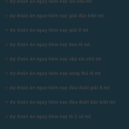
★
dự đoán ăn ngay hôm nay xỉu chủ mt
★
dự đoán ăn ngay hôm nay giải đặc biệt mt
★
dự đoán ăn ngay hôm nay giải 8 mt
★
dự đoán ăn ngay hôm nay bao lô mt
★
dự đoán ăn ngay hôm nay cặp xỉu chủ mt
★
dự đoán ăn ngay hôm nay song thủ lô mt
★
dự đoán ăn ngay hôm nay đầu đuôi giải 8 mt
★
dự đoán ăn ngay hôm nay đầu đuôi đặc biệt mt
★
dự đoán ăn ngay hôm nay lô 3 số mt