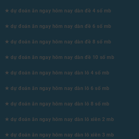
★ dự đoán ăn ngay hôm nay dàn đề 4 số mb
★ dự đoán ăn ngay hôm nay dàn đề 6 số mb
★ dự đoán ăn ngay hôm nay dàn đề 8 số mb
★ dự đoán ăn ngay hôm nay dàn đề 10 số mb
★ dự đoán ăn ngay hôm nay dàn lô 4 số mb
★ dự đoán ăn ngay hôm nay dàn lô 6 số mb
★ dự đoán ăn ngay hôm nay dàn lô 8 số mb
★ dự đoán ăn ngay hôm nay dàn lô xiên 2 mb
★ dự đoán ăn ngay hôm nay dàn lô xiên 3 mb