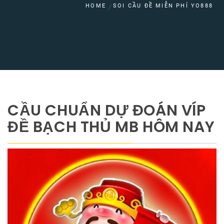
HOME
SOI CẦU ĐỀ MIỄN PHÍ YO888
CẦU CHUẨN DỰ ĐOÁN VÍP
ĐỀ BẠCH THỦ MB HÔM NAY