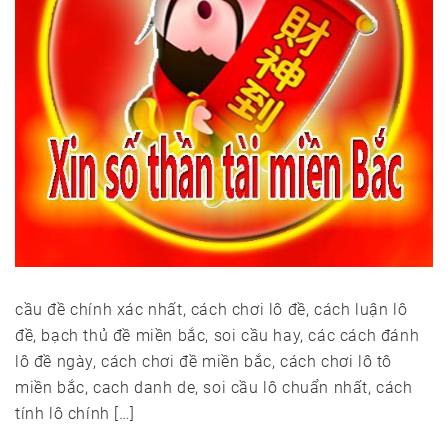
cầu đề chính xác nhất, cách chơi lô đề, cách luận lô
đề, bạch thủ đề miền bắc, soi cầu hay, các cách đánh
lô đề ngày, cách chơi đề miền bắc, cách chơi lô tô
miền bắc, cach danh de, soi cầu lô chuẩn nhất, cách
tính lô chính […]