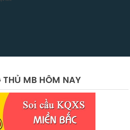
G THỦ MB HÔM NAY