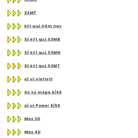
XSMT
kết quả hôm nay
Sổ kết quả XSMB
Sổ kết quả XSMN
Sổ kết quả XSMT
xổ số vietlott
Xo so mega 6/45
xổ số Power 6/55
Max 3D
Max 4D