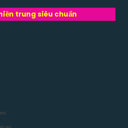
miền trung siêu chuẩn
 mt
ệt mt