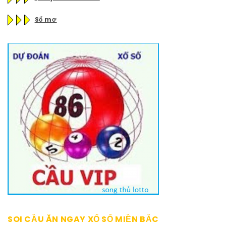
Sổ mơ
SOI CẦU ĂN NGAY XỔ SỐ MIỀN BẮC