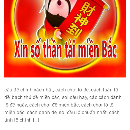
cầu đề chính xác nhất, cách chơi lô đề, cách luận lô
đề, bạch thủ đề miền bắc, soi cầu hay, các cách đánh
lô đề ngày, cách chơi đề miền bắc, cách chơi lô tô
miền bắc, cach danh de, soi cầu lô chuẩn nhất, cách
tính lô chính […]