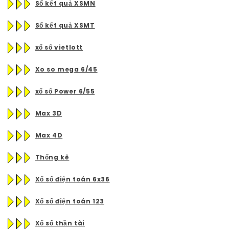
Sổ kết quả XSMN
Sổ kết quả XSMT
xổ số vietlott
Xo so mega 6/45
xổ số Power 6/55
Max 3D
Max 4D
Thống kê
Xổ số điện toán 6x36
Xổ số điện toán 123
Xổ số thần tài