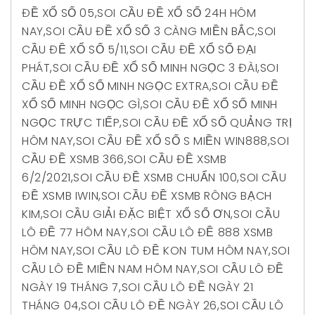
ĐỀ XỔ SỐ 05
,
SOI CẦU ĐỀ XỔ SỐ 24H HÔM
NAY
,
SOI CẦU ĐỀ XỔ SỐ 3 CÀNG MIỀN BẮC
,
SOI
CẦU ĐỀ XỔ SỐ 5/11
,
SOI CẦU ĐỀ XỔ SỐ ĐẠI
PHÁT
,
SOI CẦU ĐỀ XỔ SỐ MINH NGỌC 3 ĐÀI
,
SOI
CẦU ĐỀ XỔ SỐ MINH NGỌC EXTRA
,
SOI CẦU ĐỀ
XỔ SỐ MINH NGỌC GÌ
,
SOI CẦU ĐỀ XỔ SỐ MINH
NGỌC TRỰC TIẾP
,
SOI CẦU ĐỀ XỔ SỐ QUẢNG TRỊ
HÔM NAY
,
SOI CẦU ĐỀ XỔ SỐ S MIỀN WIN888
,
SOI
CẦU ĐỀ XSMB 366
,
SOI CẦU ĐỀ XSMB
6/2/2021
,
SOI CẦU ĐỀ XSMB CHUẨN 100
,
SOI CẦU
ĐỀ XSMB IWIN
,
SOI CẦU ĐỀ XSMB RÔNG BẠCH
KIM
,
SOI CẦU GIẢI ĐẶC BIỆT XỔ SỐ ƠN
,
SOI CẦU
LÔ ĐỀ 77 HÔM NAY
,
SOI CẦU LÔ ĐỀ 888 XSMB
HÔM NAY
,
SOI CẦU LÔ ĐỀ KON TUM HÔM NAY
,
SOI
CẦU LÔ ĐỀ MIỀN NAM HÔM NAY
,
SOI CẦU LÔ ĐỀ
NGÀY 19 THÁNG 7
,
SOI CẦU LÔ ĐỀ NGÀY 21
THÁNG 04
,
SOI CẦU LÔ ĐỀ NGÀY 26
,
SOI CẦU LÔ