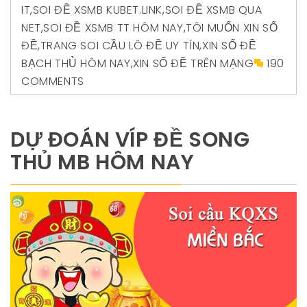
IT
,
SOI ĐỀ XSMB KUBET.LINK
,
SOI ĐỀ XSMB QUA
NET
,
SOI ĐỀ XSMB TT HÔM NAY
,
TÔI MUỐN XIN SỐ
ĐỀ
,
TRANG SOI CẦU LÔ ĐỀ UY TÍN
,
XIN SỐ ĐỀ
BẠCH THỦ HÔM NAY
,
XIN SỐ ĐỀ TRÊN MẠNG
190
COMMENTS
DỰ ĐOÁN VÍP ĐỀ SONG
THỦ MB HÔM NAY