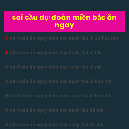
soi cầu dự đoán miền bắc ăn
ngay
★
dự đoán ăn ngay hôm nay bạch thủ lô 2 nháy mb
★
dự đoán ăn ngay hôm nay bạch thủ lô mb
★ dự đoán ăn ngay hôm nay song thủ lô mb
★ dự đoán ăn ngay hôm nay bạch thủ lô kép mb
★ dự đoán ăn ngay hôm nay song thủ lô kép mb
★ dự đoán ăn ngay hôm nay bạch thủ đề mb
★ dự đoán ăn ngay hôm nay song thủ đề mb