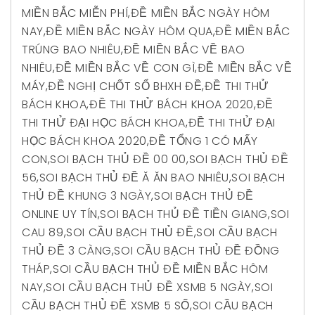
MIỀN BẮC MIỄN PHÍ
,
ĐỀ MIỀN BẮC NGÀY HÔM
NAY
,
ĐỀ MIỀN BẮC NGÀY HÔM QUA
,
ĐỀ MIỀN BẮC
TRÚNG BAO NHIÊU
,
ĐỀ MIỀN BẮC VỀ BAO
NHIÊU
,
ĐỀ MIỀN BẮC VỀ CON GÌ
,
ĐỀ MIỀN BẮC VỀ
MÁY
,
ĐỀ NGHỊ CHỐT SỔ BHXH ĐỀ
,
ĐỀ THI THỬ
BÁCH KHOA
,
ĐỀ THI THỬ BÁCH KHOA 2020
,
ĐỀ
THI THỬ ĐẠI HỌC BÁCH KHOA
,
ĐỀ THI THỬ ĐẠI
HỌC BÁCH KHOA 2020
,
ĐỀ TỔNG 1 CÓ MẤY
CON
,
SOI BẠCH THỦ ĐỀ 00 00
,
SOI BẠCH THỦ ĐỀ
56
,
SOI BẠCH THỦ ĐỀ Ă ĂN BAO NHIÊU
,
SOI BẠCH
THỦ ĐỀ KHUNG 3 NGÀY
,
SOI BẠCH THỦ ĐỀ
ONLINE UY TÍN
,
SOI BẠCH THỦ ĐỀ TIỀN GIANG
,
SOI
CAU 89
,
SOI CẦU BẠCH THỦ ĐỀ
,
SOI CẦU BẠCH
THỦ ĐỀ 3 CÀNG
,
SOI CẦU BẠCH THỦ ĐỀ ĐỒNG
THÁP
,
SOI CẦU BẠCH THỦ ĐỀ MIỀN BẮC HÔM
NAY
,
SOI CẦU BẠCH THỦ ĐỀ XSMB 5 NGÀY
,
SOI
CẦU BẠCH THỦ ĐỀ XSMB 5 SỐ
,
SOI CẦU BẠCH