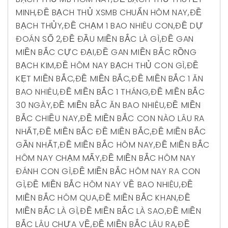
MINH
,
ĐỀ BẠCH THỦ XSMB CHUẨN HÔM NAY
,
ĐỀ
BẠCH THỦY
,
ĐỀ CHẠM 1 BAO NHIÊU CON
,
ĐỀ DỰ
ĐOÁN SỐ 2
,
ĐỀ ĐẦU MIỀN BẮC LÀ GÌ
,
ĐỀ GAN
MIỀN BẮC CỰC ĐẠI
,
ĐỀ GAN MIỀN BẮC RỒNG
BẠCH KIM
,
ĐỀ HÔM NAY BẠCH THỦ CON GÌ
,
ĐỀ
KẸT MIỀN BẮC
,
ĐỀ MIỀN BẮC
,
ĐỀ MIỀN BẮC 1 ĂN
BAO NHIÊU
,
ĐỀ MIỀN BẮC 1 THÁNG
,
ĐỀ MIỀN BẮC
30 NGÀY
,
ĐỀ MIỀN BẮC ĂN BAO NHIÊU
,
ĐỀ MIỀN
BẮC CHIỀU NAY
,
ĐỀ MIỀN BẮC CON NÀO LÂU RA
NHẤT
,
ĐỀ MIỀN BẮC ĐỀ MIỀN BẮC
,
ĐỀ MIỀN BẮC
GẦN NHẤT
,
ĐỀ MIỀN BẮC HÔM NAY
,
ĐỀ MIỀN BẮC
HÔM NAY CHẠM MẤY
,
ĐỀ MIỀN BẮC HÔM NAY
ĐÁNH CON GÌ
,
ĐỀ MIỀN BẮC HÔM NAY RA CON
GÌ
,
ĐỀ MIỀN BẮC HÔM NAY VỀ BAO NHIÊU
,
ĐỀ
MIỀN BẮC HÔM QUA
,
ĐỀ MIỀN BẮC KHAN
,
ĐỀ
MIỀN BẮC LÀ GÌ
,
ĐỀ MIỀN BẮC LÀ SAO
,
ĐỀ MIỀN
BẮC LÂU CHƯA VỀ
,
ĐỀ MIỀN BẮC LÂU RA
,
ĐỀ