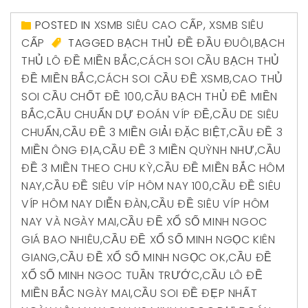
POSTED IN
XSMB SIÊU CAO CẤP
,
XSMB SIÊU
CẤP
TAGGED
BẠCH THỦ ĐỀ ĐẦU ĐUÔI
,
BẠCH
THỦ LÔ ĐỀ MIỀN BẮC
,
CÁCH SOI CẦU BẠCH THỦ
ĐỀ MIỀN BẮC
,
CÁCH SOI CẦU ĐỀ XSMB
,
CAO THỦ
SOI CẦU CHỐT ĐỀ 100
,
CẦU BẠCH THỦ ĐỀ MIỀN
BẮC
,
CẦU CHUẨN DỰ ĐOÁN VÍP ĐỀ
,
CẦU DE SIÊU
CHUẨN
,
CẦU ĐỀ 3 MIỀN GIẢI ĐẶC BIỆT
,
CẦU ĐỀ 3
MIỀN ÔNG ĐỊA
,
CẦU ĐỀ 3 MIỀN QUỲNH NHƯ
,
CẦU
ĐỀ 3 MIỀN THEO CHU KỲ
,
CẦU ĐỀ MIỀN BẮC HÔM
NAY
,
CẦU ĐỀ SIÊU VÍP HÔM NAY 100
,
CẦU ĐỀ SIÊU
VÍP HÔM NAY DIỄN ĐÀN
,
CẦU ĐỀ SIÊU VÍP HÔM
NAY VÀ NGÀY MAI
,
CẦU ĐỀ XỔ SỐ MINH NGOC
GIÁ BAO NHIÊU
,
CẦU ĐỀ XỔ SỐ MINH NGỌC KIÊN
GIANG
,
CẦU ĐỀ XỔ SỐ MINH NGỌC OK
,
CẦU ĐỀ
XỔ SỐ MINH NGOC TUẦN TRƯỚC
,
CẦU LÔ ĐỀ
MIỀN BẮC NGÀY MAI
,
CẦU SOI ĐỀ ĐẸP NHẤT