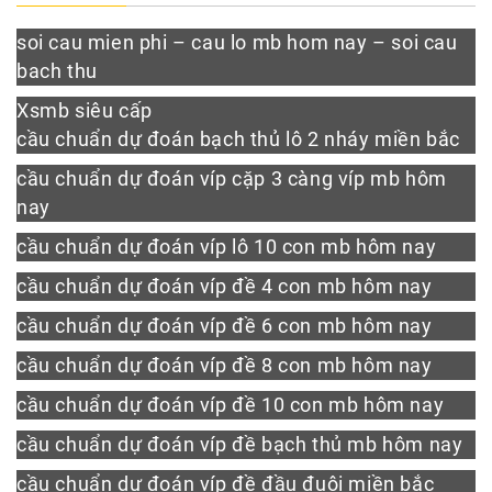
soi cau mien phi – cau lo mb hom nay – soi cau
bach thu
Xsmb siêu cấp
cầu chuẩn dự đoán bạch thủ lô 2 nháy miền bắc
cầu chuẩn dự đoán víp cặp 3 càng víp mb hôm
nay
cầu chuẩn dự đoán víp lô 10 con mb hôm nay
cầu chuẩn dự đoán víp đề 4 con mb hôm nay
cầu chuẩn dự đoán víp đề 6 con mb hôm nay
cầu chuẩn dự đoán víp đề 8 con mb hôm nay
cầu chuẩn dự đoán víp đề 10 con mb hôm nay
cầu chuẩn dự đoán víp đề bạch thủ mb hôm nay
cầu chuẩn dự đoán víp đề đầu đuôi miền bắc