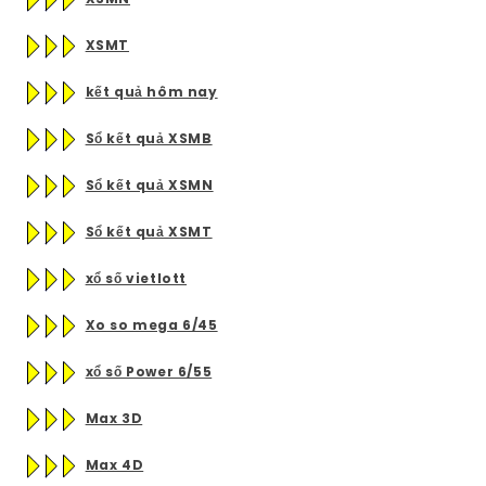
XSMT
kết quả hôm nay
Sổ kết quả XSMB
Sổ kết quả XSMN
Sổ kết quả XSMT
xổ số vietlott
Xo so mega 6/45
xổ số Power 6/55
Max 3D
Max 4D