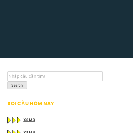
Search
SOI CẦU HÔM NAY
XSMB
XSMN