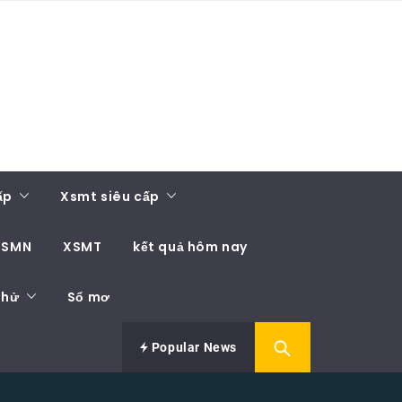
ấp
Xsmt siêu cấp
XSMN
XSMT
kết quả hôm nay
thử
Sổ mơ
Popular News