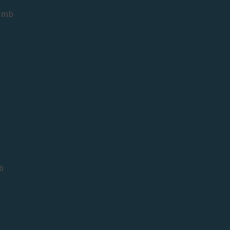
p mb
b