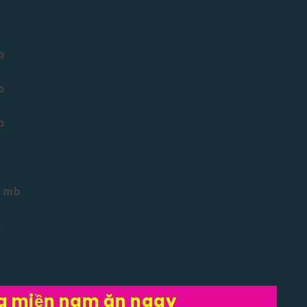
b
b
b
ố mb
b
b
ng miền nam ăn ngay