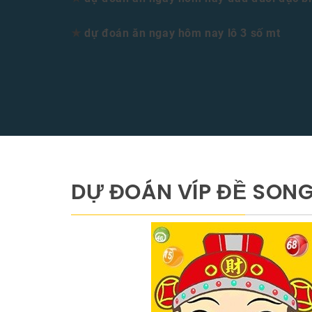
★
dự đoán ăn ngay hôm nay lô 3 số mt
DỰ ĐOÁN VÍP ĐỀ SON