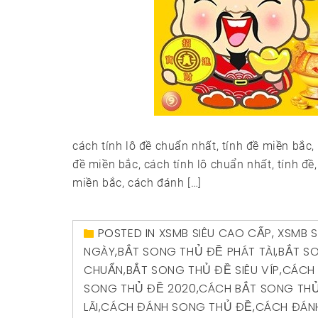
cách tính lô đề chuẩn nhất, tính đề miền bắc, 
đề miền bắc, cách tính lô chuẩn nhất, tính đề,
miền bắc, cách đánh […]
POSTED IN
XSMB SIÊU CAO CẤP
,
XSMB S
NGÀY
,
BẮT SONG THỦ ĐỀ PHÁT TÀI
,
BẮT S
CHUẨN
,
BẮT SONG THỦ ĐỀ SIÊU VÍP
,
CÁCH 
SONG THỦ ĐỀ 2020
,
CÁCH BẮT SONG THỦ
LÃI
,
CÁCH ĐÁNH SONG THỦ ĐỀ
,
CÁCH ĐÁNH