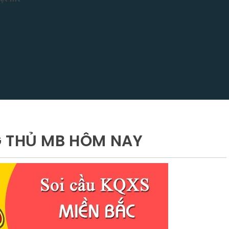
G THỦ MB HÔM NAY