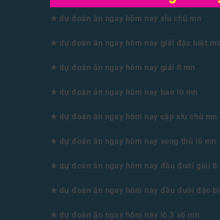
★ dự đoán ăn ngay hôm nay xỉu chủ mn
★ dự đoán ăn ngay hôm nay giải đặc biệt m
★ dự đoán ăn ngay hôm nay giải 8 mn
★ dự đoán ăn ngay hôm nay bao lô mn
★ dự đoán ăn ngay hôm nay cặp xỉu chủ mn
★ dự đoán ăn ngay hôm nay song thủ lô mn
★ dự đoán ăn ngay hôm nay đầu đuôi giải 8
★ dự đoán ăn ngay hôm nay đầu đuôi đặc b
★ dự đoán ăn ngay hôm nay lô 3 số mn