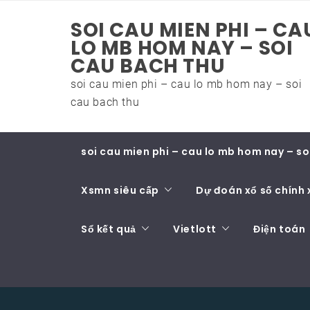
Skip
SOI CAU MIEN PHI – CA
to
LO MB HOM NAY – SOI
content
CAU BACH THU
soi cau mien phi – cau lo mb hom nay – soi
cau bach thu
soi cau mien phi – cau lo mb hom nay – so
Xsmn siêu cấp
Dự đoán xổ số chính
Sổ kết quả
Vietlott
Điện toán