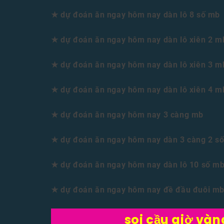
★ dự đoán ăn ngay hôm nay dàn lô 8 số mb
★ dự đoán ăn ngay hôm nay dàn lô xiên 2 m
★ dự đoán ăn ngay hôm nay dàn lô xiên 3 m
★ dự đoán ăn ngay hôm nay dàn lô xiên 4 m
★ dự đoán ăn ngay hôm nay 3 càng mb
★ dự đoán ăn ngay hôm nay dàn 3 càng 2 s
★ dự đoán ăn ngay hôm nay dàn lô 10 số m
★ dự đoán ăn ngay hôm nay đề đầu đuôi m
soi cầu giờ và