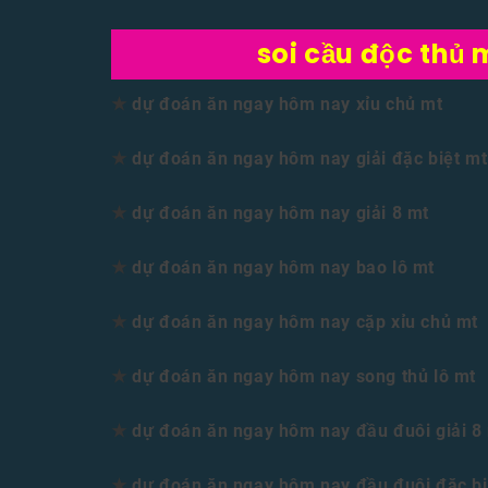
soi cầu độc thủ 
★
dự đoán ăn ngay hôm nay xỉu chủ mt
★
dự đoán ăn ngay hôm nay giải đặc biệt mt
★
dự đoán ăn ngay hôm nay giải 8 mt
★
dự đoán ăn ngay hôm nay bao lô mt
★
dự đoán ăn ngay hôm nay cặp xỉu chủ mt
★
dự đoán ăn ngay hôm nay song thủ lô mt
★
dự đoán ăn ngay hôm nay đầu đuôi giải 8
★
dự đoán ăn ngay hôm nay đầu đuôi đặc bi