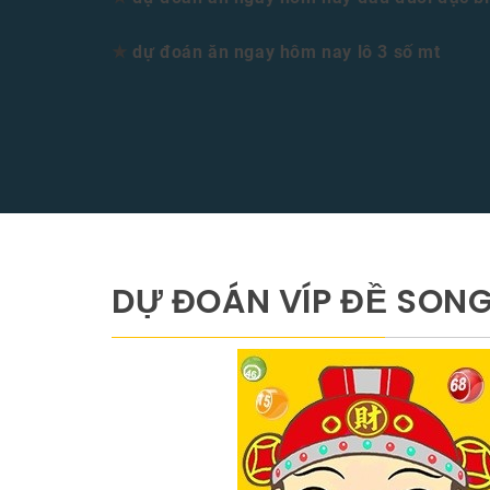
★
dự đoán ăn ngay hôm nay lô 3 số mt
DỰ ĐOÁN VÍP ĐỀ SON