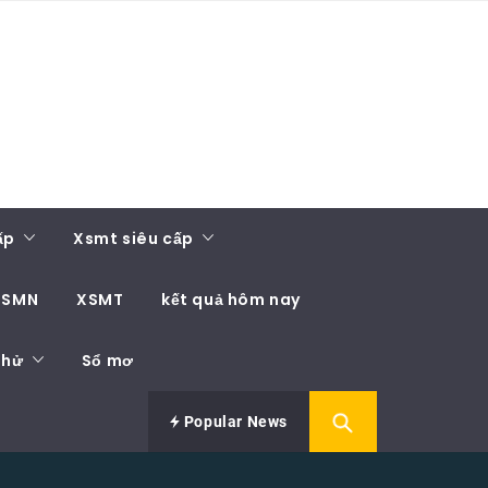
ấp
Xsmt siêu cấp
XSMN
XSMT
kết quả hôm nay
thử
Sổ mơ
Popular News