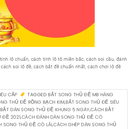
tính lô chuẩn, cách tính lô tô miền bắc, cách soi cầu, đánh
 cách soi lô đề, cách bắt đề chuẩn nhất, cách chơi lô đề
IÊU CẤP
TAGGED
BẮT SONG THỦ ĐỀ MB HÀNG
ONG THỦ ĐỀ RỒNG BẠCH KIM
,
BẮT SONG THỦ ĐỀ SIÊU
BẮT DÀN SONG THỦ ĐỀ KHUNG 5 NGÀY
,
CÁCH BẮT
 ĐỀ 2021
,
CÁCH ĐÁNH DÀN SONG THỦ ĐỀ CÓ
 SONG THỦ ĐỀ CÓ LÃI
,
CÁCH GHÉP DÀN SONG THỦ