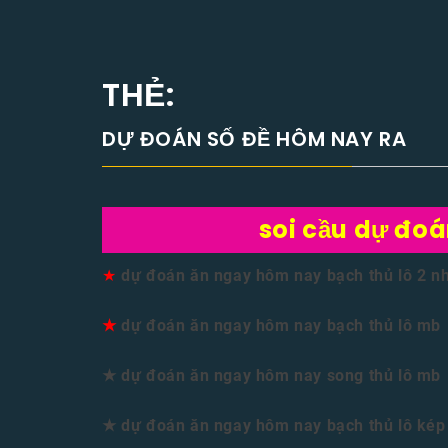
THẺ:
DỰ ĐOÁN SỐ ĐỀ HÔM NAY RA
soi cầu dự đo
★
dự đoán ăn ngay hôm nay bạch thủ lô 2 n
★
dự đoán ăn ngay hôm nay bạch thủ lô mb
★ dự đoán ăn ngay hôm nay song thủ lô mb
★ dự đoán ăn ngay hôm nay bạch thủ lô ké