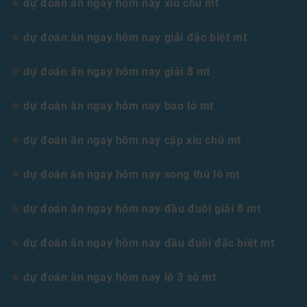
★
dự đoán ăn ngay hôm nay xỉu chủ mt
★
dự đoán ăn ngay hôm nay giải đặc biệt mt
★
dự đoán ăn ngay hôm nay giải 8 mt
★
dự đoán ăn ngay hôm nay bao lô mt
★
dự đoán ăn ngay hôm nay cặp xỉu chủ mt
★
dự đoán ăn ngay hôm nay song thủ lô mt
★
dự đoán ăn ngay hôm nay đầu đuôi giải 8 mt
★
dự đoán ăn ngay hôm nay đầu đuôi đặc biệt mt
★
dự đoán ăn ngay hôm nay lô 3 số mt