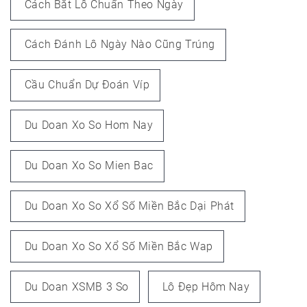
Cách Bắt Lô Chuẩn Theo Ngày
Cách Đánh Lô Ngày Nào Cũng Trúng
Cầu Chuẩn Dự Đoán Víp
Du Doan Xo So Hom Nay
Du Doan Xo So Mien Bac
Du Doan Xo So Xổ Số Miền Bắc Dại Phát
Du Doan Xo So Xổ Số Miền Bắc Wap
Du Doan XSMB 3 So
Lô Đẹp Hôm Nay