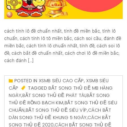
cách tính lô đề chuẩn nhất, tính đề miền bắc, tính lô
chuẩn, cách tính lô tô miền bắc, cách soi cầu, đánh đề
miền bắc, cách tính lô chuẩn nhất, tính đề, cách soi lô
đề, cách bắt đề chuẩn nhất, cách chơi lô đề miền bắc,
cách đánh […]
POSTED IN
XSMB SIÊU CAO CẤP
,
XSMB SIÊU
CẤP
TAGGED
BẮT SONG THỦ ĐỀ MB HÀNG
NGÀY
,
BẮT SONG THỦ ĐỀ PHÁT TÀI
,
BẮT SONG
THỦ ĐỀ RỒNG BẠCH KIM
,
BẮT SONG THỦ ĐỀ SIÊU
CHUẨN
,
BẮT SONG THỦ ĐỀ SIÊU VÍP
,
CÁCH BẮT
DÀN SONG THỦ ĐỀ KHUNG 5 NGÀY
,
CÁCH BẮT
SONG THỦ ĐỀ 2020
,
CÁCH BẮT SONG THỦ ĐỀ