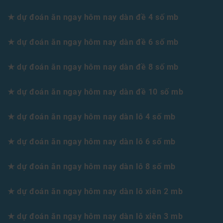
★ dự đoán ăn ngay hôm nay dàn đề 4 số mb
★ dự đoán ăn ngay hôm nay dàn đề 6 số mb
★ dự đoán ăn ngay hôm nay dàn đề 8 số mb
★ dự đoán ăn ngay hôm nay dàn đề 10 số mb
★ dự đoán ăn ngay hôm nay dàn lô 4 số mb
★ dự đoán ăn ngay hôm nay dàn lô 6 số mb
★ dự đoán ăn ngay hôm nay dàn lô 8 số mb
★ dự đoán ăn ngay hôm nay dàn lô xiên 2 mb
★ dự đoán ăn ngay hôm nay dàn lô xiên 3 mb