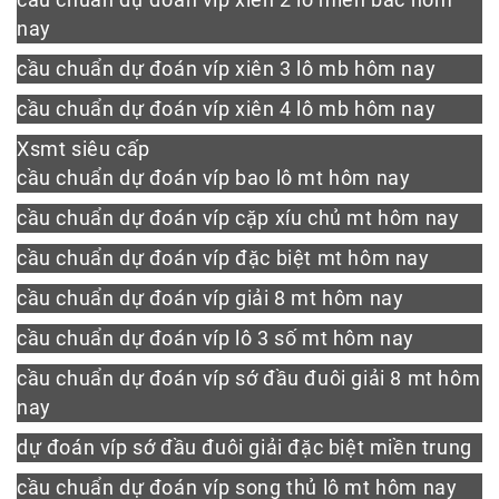
nay
cầu chuẩn dự đoán víp xiên 3 lô mb hôm nay
cầu chuẩn dự đoán víp xiên 4 lô mb hôm nay
Xsmt siêu cấp
cầu chuẩn dự đoán víp bao lô mt hôm nay
cầu chuẩn dự đoán víp cặp xíu chủ mt hôm nay
cầu chuẩn dự đoán víp đặc biệt mt hôm nay
cầu chuẩn dự đoán víp giải 8 mt hôm nay
cầu chuẩn dự đoán víp lô 3 số mt hôm nay
cầu chuẩn dự đoán víp sớ đầu đuôi giải 8 mt hôm
nay
dự đoán víp sớ đầu đuôi giải đặc biệt miền trung
cầu chuẩn dự đoán víp song thủ lô mt hôm nay