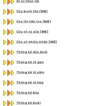
Xổ số thần tài
Cầu bạch thủ (MB)
Cầu lật liên tục (MB)
Cầu về cả cặp (MB)
Cầu về nhiều nháy (MB)
Thống kê đầu đuôi
Thống kê lô gan
Thống kê lô xiên
Thống kê lô kép
Thống kê Đầu
Thống kê Đuôi