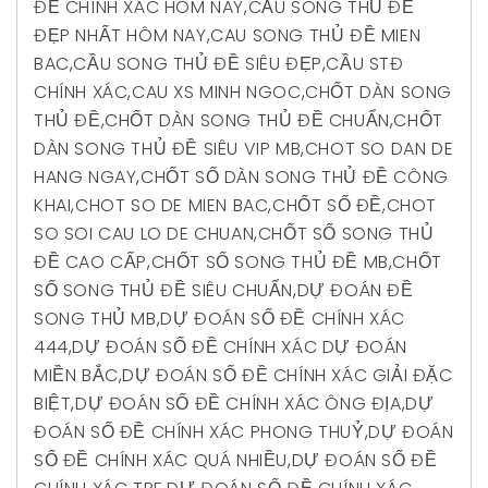
ĐỀ CHÍNH XÁC HÔM NAY
,
CẦU SONG THỦ ĐỀ
ĐẸP NHẤT HÔM NAY
,
CAU SONG THỦ ĐỀ MIEN
BAC
,
CẦU SONG THỦ ĐỀ SIÊU ĐẸP
,
CẦU STĐ
CHÍNH XÁC
,
CAU XS MINH NGOC
,
CHỐT DÀN SONG
THỦ ĐỀ
,
CHỐT DÀN SONG THỦ ĐỀ CHUẨN
,
CHỐT
DÀN SONG THỦ ĐỀ SIÊU VIP MB
,
CHOT SO DAN DE
HANG NGAY
,
CHỐT SỐ DÀN SONG THỦ ĐỀ CÔNG
KHAI
,
CHOT SO DE MIEN BAC
,
CHỐT SỐ ĐỀ
,
CHOT
SO SOI CAU LO DE CHUAN
,
CHỐT SỐ SONG THỦ
ĐỀ CAO CẤP
,
CHỐT SỐ SONG THỦ ĐỀ MB
,
CHỐT
SỐ SONG THỦ ĐỀ SIÊU CHUẨN
,
DỰ ĐOÁN ĐỀ
SONG THỦ MB
,
DỰ ĐOÁN SỐ ĐỀ CHÍNH XÁC
444
,
DỰ ĐOÁN SỐ ĐỀ CHÍNH XÁC DỰ ĐOÁN
MIỀN BẮC
,
DỰ ĐOÁN SỐ ĐỀ CHÍNH XÁC GIẢI ĐẶC
BIỆT
,
DỰ ĐOÁN SỐ ĐỀ CHÍNH XÁC ÔNG ĐỊA
,
DỰ
ĐOÁN SỐ ĐỀ CHÍNH XÁC PHONG THUỶ
,
DỰ ĐOÁN
SỐ ĐỀ CHÍNH XÁC QUÁ NHIỀU
,
DỰ ĐOÁN SỐ ĐỀ