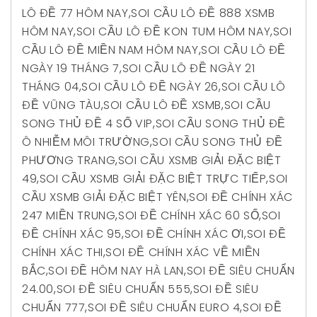
LÔ ĐỀ 77 HÔM NAY
,
SOI CẦU LÔ ĐỀ 888 XSMB
HÔM NAY
,
SOI CẦU LÔ ĐỀ KON TUM HÔM NAY
,
SOI
CẦU LÔ ĐỀ MIỀN NAM HÔM NAY
,
SOI CẦU LÔ ĐỀ
NGÀY 19 THÁNG 7
,
SOI CẦU LÔ ĐỀ NGÀY 21
THÁNG 04
,
SOI CẦU LÔ ĐỀ NGÀY 26
,
SOI CẦU LÔ
ĐỀ VŨNG TÀU
,
SOI CẦU LÔ ĐỀ XSMB
,
SOI CẦU
SONG THỦ ĐỀ 4 SỐ VIP
,
SOI CẦU SONG THỦ ĐỀ
Ô NHIỄM MÔI TRƯỜNG
,
SOI CẦU SONG THỦ ĐỀ
PHƯƠNG TRANG
,
SOI CẦU XSMB GIẢI ĐẶC BIỆT
49
,
SOI CẦU XSMB GIẢI ĐẶC BIỆT TRỰC TIẾP
,
SOI
CẦU XSMB GIẢI ĐẶC BIỆT YÊN
,
SOI ĐỀ CHÍNH XÁC
247 MIỀN TRUNG
,
SOI ĐỀ CHÍNH XÁC 60 SỐ
,
SOI
ĐỀ CHÍNH XÁC 95
,
SOI ĐỀ CHÍNH XÁC ƠI
,
SOI ĐỀ
CHÍNH XÁC THI
,
SOI ĐỀ CHÍNH XÁC VỀ MIỀN
BẮC
,
SOI ĐỀ HÔM NAY HÀ LAN
,
SOI ĐỀ SIÊU CHUẨN
24.00
,
SOI ĐỀ SIÊU CHUẨN 555
,
SOI ĐỀ SIÊU
CHUẨN 777
,
SOI ĐỀ SIÊU CHUẨN EURO 4
,
SOI ĐỀ