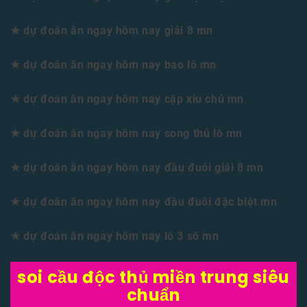
★ dự đoán ăn ngay hôm nay giải 8 mn
★ dự đoán ăn ngay hôm nay bao lô mn
★ dự đoán ăn ngay hôm nay cặp xỉu chủ mn
★ dự đoán ăn ngay hôm nay song thủ lô mn
★ dự đoán ăn ngay hôm nay đầu đuôi giải 8 mn
★ dự đoán ăn ngay hôm nay đầu đuôi đặc biệt mn
★ dự đoán ăn ngay hôm nay lô 3 số mn
soi cầu độc thủ miền trung siêu
chuẩn