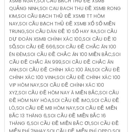
XSMB NGÀY
,
SOI CẦU BẠCH THỦ ĐỀ XSMB
QUẢNG NINH
,
SOI CAU BACH THU ĐỀ XSMB RONG
KIM
,
SOI CẦU BẠCH THỦ ĐỀ XSMB TT HÔM
NAY
,
SOI CẦU BẠCH THỦ ĐỀ XSMB XỔ SỐ MIỀN
TRUNG
,
SOI CẦU DÀN ĐỀ 10 SỐ HAY RA
,
SOI CẦU
DỰ ĐOÁN XSMB CHÍNH XÁC 100
,
SOI CẦU ĐỀ 10
SỐ
,
SOI CẦU ĐỀ 666
,
SOI CẦU ĐỀ CHẮC ĂN 100
ÊN ĐÊM
,
SOI CẦU ĐỀ CHẮC ĂN 100 MIỀN BẮC
,
SOI
CẦU ĐỀ CHẮC ĂN 999
,
SOI CẦU ĐỀ CHẮC ĂN
ANH
,
SOI CẦU ĐỀ CHÍNH XÁC 100 ĂN
,
SOI CẦU ĐỀ
CHÍNH XÁC 100 VINH
,
SOI CẦU ĐỀ CHÍNH XÁC 100
VIP HÔM NAY
,
SOI CẦU ĐỀ CHÍNH XÁC 100
XYZ
,
SOI CẦU ĐỀ HÔM NAY Â MIỀN BẮC
,
SOI CẦU
ĐỀ HÔM NAY HÒA
,
SOI CẦU ĐỀ IMO
,
SOI CẦU ĐỀ
LÔ
,
SOI CẦU ĐỀ MB HÔM NAY
,
SOI CẦU ĐỀ MIỀN
BẮC 13 THÁNG 6
,
SOI CẦU ĐỀ MIỀN BẮC 16
THÁNG 6
,
SOI CẦU ĐỀ MIỀN BẮC ƠI
,
SOI CẦU ĐỀ
MIỄN PHÍ 2NHAY
,
SOI CẦU ĐỀ MIỄN PHÍ OPPO
,
SOI