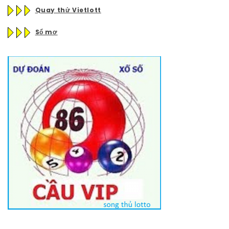
Quay thử Vietlott
Sổ mơ