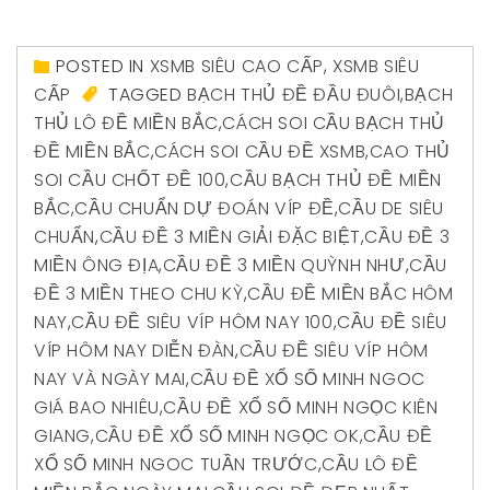
POSTED IN
XSMB SIÊU CAO CẤP
,
XSMB SIÊU
CẤP
TAGGED
BẠCH THỦ ĐỀ ĐẦU ĐUÔI
,
BẠCH
THỦ LÔ ĐỀ MIỀN BẮC
,
CÁCH SOI CẦU BẠCH THỦ
ĐỀ MIỀN BẮC
,
CÁCH SOI CẦU ĐỀ XSMB
,
CAO THỦ
SOI CẦU CHỐT ĐỀ 100
,
CẦU BẠCH THỦ ĐỀ MIỀN
BẮC
,
CẦU CHUẨN DỰ ĐOÁN VÍP ĐỀ
,
CẦU DE SIÊU
CHUẨN
,
CẦU ĐỀ 3 MIỀN GIẢI ĐẶC BIỆT
,
CẦU ĐỀ 3
MIỀN ÔNG ĐỊA
,
CẦU ĐỀ 3 MIỀN QUỲNH NHƯ
,
CẦU
ĐỀ 3 MIỀN THEO CHU KỲ
,
CẦU ĐỀ MIỀN BẮC HÔM
NAY
,
CẦU ĐỀ SIÊU VÍP HÔM NAY 100
,
CẦU ĐỀ SIÊU
VÍP HÔM NAY DIỄN ĐÀN
,
CẦU ĐỀ SIÊU VÍP HÔM
NAY VÀ NGÀY MAI
,
CẦU ĐỀ XỔ SỐ MINH NGOC
GIÁ BAO NHIÊU
,
CẦU ĐỀ XỔ SỐ MINH NGỌC KIÊN
GIANG
,
CẦU ĐỀ XỔ SỐ MINH NGỌC OK
,
CẦU ĐỀ
XỔ SỐ MINH NGOC TUẦN TRƯỚC
,
CẦU LÔ ĐỀ