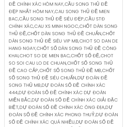
ĐỀ CHÍNH XÁC HÔM NAY
,
CẦU SONG THỦ ĐỀ
ĐẸP NHẤT HÔM NAY
,
CAU SONG THỦ ĐỀ MIEN
BAC
,
CẦU SONG THỦ ĐỀ SIÊU ĐẸP
,
CẦU STĐ
CHÍNH XÁC
,
CAU XS MINH NGOC
,
CHỐT DÀN SONG
THỦ ĐỀ
,
CHỐT DÀN SONG THỦ ĐỀ CHUẨN
,
CHỐT
DÀN SONG THỦ ĐỀ SIÊU VIP MB
,
CHOT SO DAN DE
HANG NGAY
,
CHỐT SỐ DÀN SONG THỦ ĐỀ CÔNG
KHAI
,
CHOT SO DE MIEN BAC
,
CHỐT SỐ ĐỀ
,
CHOT
SO SOI CAU LO DE CHUAN
,
CHỐT SỐ SONG THỦ
ĐỀ CAO CẤP
,
CHỐT SỐ SONG THỦ ĐỀ MB
,
CHỐT
SỐ SONG THỦ ĐỀ SIÊU CHUẨN
,
DỰ ĐOÁN ĐỀ
SONG THỦ MB
,
DỰ ĐOÁN SỐ ĐỀ CHÍNH XÁC
444
,
DỰ ĐOÁN SỐ ĐỀ CHÍNH XÁC DỰ ĐOÁN
MIỀN BẮC
,
DỰ ĐOÁN SỐ ĐỀ CHÍNH XÁC GIẢI ĐẶC
BIỆT
,
DỰ ĐOÁN SỐ ĐỀ CHÍNH XÁC ÔNG ĐỊA
,
DỰ
ĐOÁN SỐ ĐỀ CHÍNH XÁC PHONG THUỶ
,
DỰ ĐOÁN
SỐ ĐỀ CHÍNH XÁC QUÁ NHIỀU
,
DỰ ĐOÁN SỐ ĐỀ