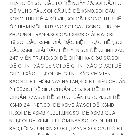
THÁNG 04
,
SOI CẦU LÔ ĐỀ NGÀY 26
,
SOI CẦU LÔ
ĐỀ VŨNG TÀU
,
SOI CẦU LÔ ĐỀ XSMB
,
SOI CẦU
SONG THỦ ĐỀ 4 SỐ VIP
,
SOI CẦU SONG THỦ ĐỀ
Ô NHIỄM MÔI TRƯỜNG
,
SOI CẦU SONG THỦ ĐỀ
PHƯƠNG TRANG
,
SOI CẦU XSMB GIẢI ĐẶC BIỆT
49
,
SOI CẦU XSMB GIẢI ĐẶC BIỆT TRỰC TIẾP
,
SOI
CẦU XSMB GIẢI ĐẶC BIỆT YÊN
,
SOI ĐỀ CHÍNH XÁC
247 MIỀN TRUNG
,
SOI ĐỀ CHÍNH XÁC 60 SỐ
,
SOI
ĐỀ CHÍNH XÁC 95
,
SOI ĐỀ CHÍNH XÁC ƠI
,
SOI ĐỀ
CHÍNH XÁC THI
,
SOI ĐỀ CHÍNH XÁC VỀ MIỀN
BẮC
,
SOI ĐỀ HÔM NAY HÀ LAN
,
SOI ĐỀ SIÊU CHUẨN
24.00
,
SOI ĐỀ SIÊU CHUẨN 555
,
SOI ĐỀ SIÊU
CHUẨN 777
,
SOI ĐỀ SIÊU CHUẨN EURO 4
,
SOI ĐỀ
XSMB 24H.NET
,
SOI ĐỀ XSMB ÂY
,
SOI ĐỀ XSMB
IT
,
SOI ĐỀ XSMB KUBET.LINK
,
SOI ĐỀ XSMB QUA
NET
,
SOI ĐỀ XSMB TT HÔM NAY
,
SOI LO DE MIEN
BAC
,
TÔI MUỐN XIN SỐ ĐỀ
,
TRANG SOI CẦU LÔ ĐỀ