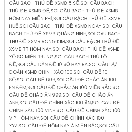
CẦU BẠCH THỦ ĐỀ XSMB 5 SỐ
,
SOI CẦU BẠCH
THỦ ĐỀ XSMB ĐỀ
,
SOI CẦU BẠCH THỦ ĐỀ XSMB
HÔM NAY MIỄN PHÍ
,
SOI CẦU BẠCH THỦ ĐỀ XSMB
HUẾ
,
SOI CẦU BẠCH THỦ ĐỀ XSMB NGÀY
,
SOI CẦU
BẠCH THỦ ĐỀ XSMB QUẢNG NINH
,
SOI CAU BACH
THU ĐỀ XSMB RONG KIM
,
SOI CẦU BẠCH THỦ ĐỀ
XSMB TT HÔM NAY
,
SOI CẦU BẠCH THỦ ĐỀ XSMB
XỔ SỐ MIỀN TRUNG
,
SOI CẦU BẠCH THỦ LÔ
ĐỀ
,
SOI CẦU DÀN ĐỀ 10 SỐ HAY RA
,
SOI CẦU DỰ
ĐOÁN XSMB CHÍNH XÁC 100
,
SOI CẦU ĐỀ 10
SỐ
,
SOI CẦU ĐỀ 666
,
SOI CẦU ĐỀ CHẮC ĂN 100
ÊN ĐÊM
,
SOI CẦU ĐỀ CHẮC ĂN 100 MIỀN BẮC
,
SOI
CẦU ĐỀ CHẮC ĂN 999
,
SOI CẦU ĐỀ CHẮC ĂN
ANH
,
SOI CẦU ĐỀ CHÍNH XÁC 100 ĂN
,
SOI CẦU ĐỀ
CHÍNH XÁC 100 VINH
,
SOI CẦU ĐỀ CHÍNH XÁC 100
VIP HÔM NAY
,
SOI CẦU ĐỀ CHÍNH XÁC 100
XYZ
,
SOI CẦU ĐỀ HÔM NAY Â MIỀN BẮC
,
SOI CẦU