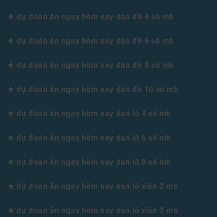
★ dự đoán ăn ngay hôm nay dàn đề 4 số mb
★ dự đoán ăn ngay hôm nay dàn đề 6 số mb
★ dự đoán ăn ngay hôm nay dàn đề 8 số mb
★ dự đoán ăn ngay hôm nay dàn đề 10 số mb
★ dự đoán ăn ngay hôm nay dàn lô 4 số mb
★ dự đoán ăn ngay hôm nay dàn lô 6 số mb
★ dự đoán ăn ngay hôm nay dàn lô 8 số mb
★ dự đoán ăn ngay hôm nay dàn lô xiên 2 mb
★ dự đoán ăn ngay hôm nay dàn lô xiên 3 mb