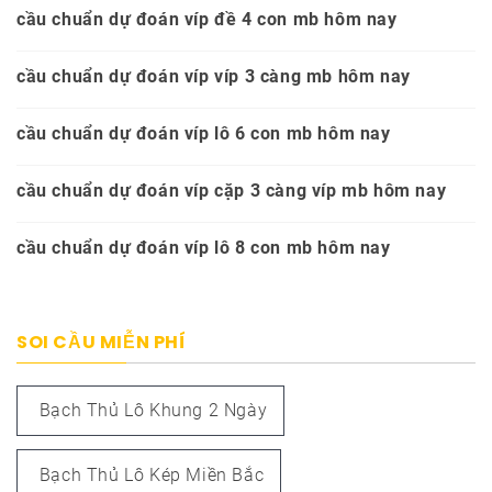
cầu chuẩn dự đoán víp đề 4 con mb hôm nay
cầu chuẩn dự đoán víp víp 3 càng mb hôm nay
cầu chuẩn dự đoán víp lô 6 con mb hôm nay
cầu chuẩn dự đoán víp cặp 3 càng víp mb hôm nay
cầu chuẩn dự đoán víp lô 8 con mb hôm nay
SOI CẦU MIỄN PHÍ
Bạch Thủ Lô Khung 2 Ngày
Bạch Thủ Lô Kép Miền Bắc