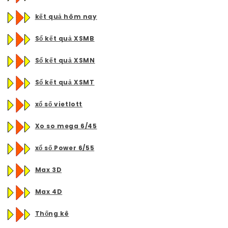
kết quả hôm nay
Sổ kết quả XSMB
Sổ kết quả XSMN
Sổ kết quả XSMT
xổ số vietlott
Xo so mega 6/45
xổ số Power 6/55
Max 3D
Max 4D
Thống kê