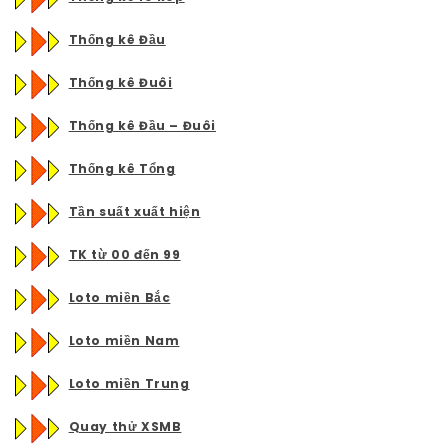
Thống kê Đầu
Thống kê Đuôi
Thống kê Đầu – Đuôi
Thống kê Tổng
Tần suất xuất hiện
TK từ 00 đến 99
Loto miền Bắc
Loto miền Nam
Loto miền Trung
Quay thử XSMB