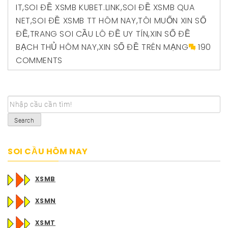
IT
,
SOI ĐỀ XSMB KUBET.LINK
,
SOI ĐỀ XSMB QUA
NET
,
SOI ĐỀ XSMB TT HÔM NAY
,
TÔI MUỐN XIN SỐ
ĐỀ
,
TRANG SOI CẦU LÔ ĐỀ UY TÍN
,
XIN SỐ ĐỀ
BẠCH THỦ HÔM NAY
,
XIN SỐ ĐỀ TRÊN MẠNG
190
COMMENTS
Search
SOI CẦU HÔM NAY
XSMB
XSMN
XSMT