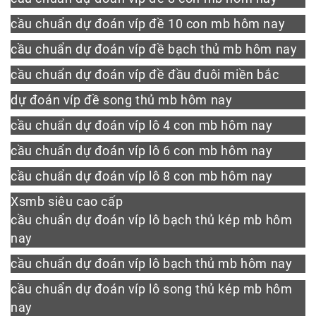
cầu chuẩn dự đoán víp đề 10 con mb hôm nay
cầu chuẩn dự đoán víp đề bạch thủ mb hôm nay
cầu chuẩn dự đoán víp đề đầu đuôi miền bắc
dự đoán víp đề song thủ mb hôm nay
cầu chuẩn dự đoán víp lô 4 con mb hôm nay
cầu chuẩn dự đoán víp lô 6 con mb hôm nay
cầu chuẩn dự đoán víp lô 8 con mb hôm nay
Xsmb siêu cao cấp
cầu chuẩn dự đoán víp lô bạch thủ kép mb hôm
nay
cầu chuẩn dự đoán víp lô bạch thủ mb hôm nay
cầu chuẩn dự đoán víp lô song thủ kép mb hôm
nay