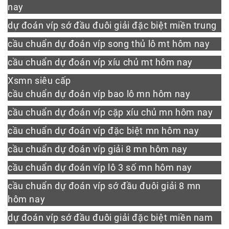
nay
dự đoán víp sớ đầu đuôi giải đặc biệt miền trung
cầu chuẩn dự đoán víp song thủ lô mt hôm nay
cầu chuẩn dự đoán víp xíu chủ mt hôm nay
Xsmn siêu cấp
cầu chuẩn dự đoán víp bao lô mn hôm nay
cầu chuẩn dự đoán víp cặp xíu chủ mn hôm nay
cầu chuẩn dự đoán víp đặc biệt mn hôm nay
cầu chuẩn dự đoán víp giải 8 mn hôm nay
cầu chuẩn dự đoán víp lô 3 số mn hôm nay
cầu chuẩn dự đoán víp sớ đầu đuôi giải 8 mn
hôm nay
dự đoán víp sớ đầu đuôi giải đặc biệt miền nam