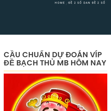
HOME
ĐỀ 2 SỐ DAN ĐỀ 2 SỐ
CẦU CHUẨN DỰ ĐOÁN VÍP
ĐỀ BẠCH THỦ MB HÔM NAY