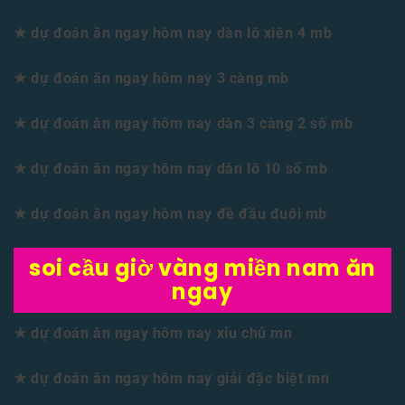
★ dự đoán ăn ngay hôm nay dàn lô xiên 4 mb
★ dự đoán ăn ngay hôm nay 3 càng mb
★ dự đoán ăn ngay hôm nay dàn 3 càng 2 số mb
★ dự đoán ăn ngay hôm nay dàn lô 10 số mb
★ dự đoán ăn ngay hôm nay đề đầu đuôi mb
soi cầu giờ vàng miền nam ăn
ngay
★ dự đoán ăn ngay hôm nay xỉu chủ mn
★ dự đoán ăn ngay hôm nay giải đặc biệt mn