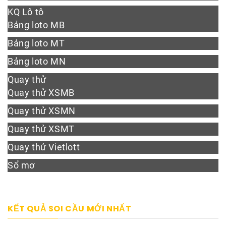
KQ Lô tô
Bảng loto MB
Bảng loto MT
Bảng loto MN
Quay thử
Quay thử XSMB
Quay thử XSMN
Quay thử XSMT
Quay thử Vietlott
Sổ mơ
KẾT QUẢ SOI CẦU MỚI NHẤT