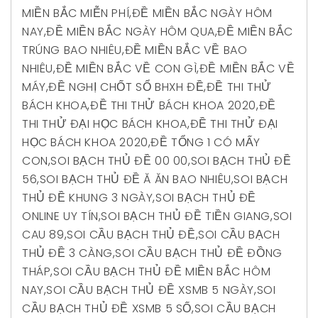
MIỀN BẮC MIỄN PHÍ
,
ĐỀ MIỀN BẮC NGÀY HÔM
NAY
,
ĐỀ MIỀN BẮC NGÀY HÔM QUA
,
ĐỀ MIỀN BẮC
TRÚNG BAO NHIÊU
,
ĐỀ MIỀN BẮC VỀ BAO
NHIÊU
,
ĐỀ MIỀN BẮC VỀ CON GÌ
,
ĐỀ MIỀN BẮC VỀ
MÁY
,
ĐỀ NGHỊ CHỐT SỔ BHXH ĐỀ
,
ĐỀ THI THỬ
BÁCH KHOA
,
ĐỀ THI THỬ BÁCH KHOA 2020
,
ĐỀ
THI THỬ ĐẠI HỌC BÁCH KHOA
,
ĐỀ THI THỬ ĐẠI
HỌC BÁCH KHOA 2020
,
ĐỀ TỔNG 1 CÓ MẤY
CON
,
SOI BẠCH THỦ ĐỀ 00 00
,
SOI BẠCH THỦ ĐỀ
56
,
SOI BẠCH THỦ ĐỀ Ă ĂN BAO NHIÊU
,
SOI BẠCH
THỦ ĐỀ KHUNG 3 NGÀY
,
SOI BẠCH THỦ ĐỀ
ONLINE UY TÍN
,
SOI BẠCH THỦ ĐỀ TIỀN GIANG
,
SOI
CAU 89
,
SOI CẦU BẠCH THỦ ĐỀ
,
SOI CẦU BẠCH
THỦ ĐỀ 3 CÀNG
,
SOI CẦU BẠCH THỦ ĐỀ ĐỒNG
THÁP
,
SOI CẦU BẠCH THỦ ĐỀ MIỀN BẮC HÔM
NAY
,
SOI CẦU BẠCH THỦ ĐỀ XSMB 5 NGÀY
,
SOI
CẦU BẠCH THỦ ĐỀ XSMB 5 SỐ
,
SOI CẦU BẠCH