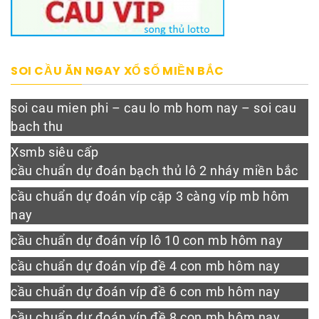
SOI CẦU ĂN NGAY XỔ SỐ MIỀN BẮC
soi cau mien phi – cau lo mb hom nay – soi cau
bach thu
Xsmb siêu cấp
cầu chuẩn dự đoán bạch thủ lô 2 nháy miền bắc
cầu chuẩn dự đoán víp cặp 3 càng víp mb hôm
nay
cầu chuẩn dự đoán víp lô 10 con mb hôm nay
cầu chuẩn dự đoán víp đề 4 con mb hôm nay
cầu chuẩn dự đoán víp đề 6 con mb hôm nay
cầu chuẩn dự đoán víp đề 8 con mb hôm nay