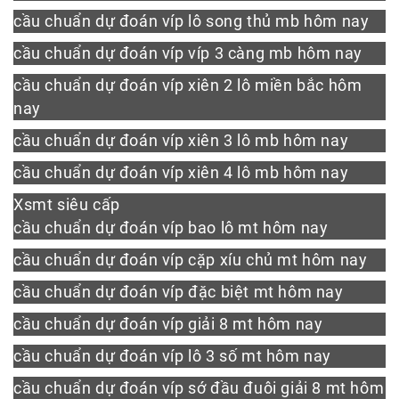
cầu chuẩn dự đoán víp lô song thủ mb hôm nay
cầu chuẩn dự đoán víp víp 3 càng mb hôm nay
cầu chuẩn dự đoán víp xiên 2 lô miền bắc hôm
nay
cầu chuẩn dự đoán víp xiên 3 lô mb hôm nay
cầu chuẩn dự đoán víp xiên 4 lô mb hôm nay
Xsmt siêu cấp
cầu chuẩn dự đoán víp bao lô mt hôm nay
cầu chuẩn dự đoán víp cặp xíu chủ mt hôm nay
cầu chuẩn dự đoán víp đặc biệt mt hôm nay
cầu chuẩn dự đoán víp giải 8 mt hôm nay
cầu chuẩn dự đoán víp lô 3 số mt hôm nay
cầu chuẩn dự đoán víp sớ đầu đuôi giải 8 mt hôm