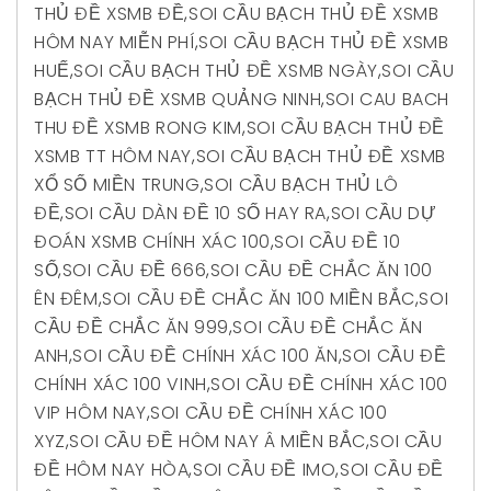
THỦ ĐỀ XSMB ĐỀ
,
SOI CẦU BẠCH THỦ ĐỀ XSMB
HÔM NAY MIỄN PHÍ
,
SOI CẦU BẠCH THỦ ĐỀ XSMB
HUẾ
,
SOI CẦU BẠCH THỦ ĐỀ XSMB NGÀY
,
SOI CẦU
BẠCH THỦ ĐỀ XSMB QUẢNG NINH
,
SOI CAU BACH
THU ĐỀ XSMB RONG KIM
,
SOI CẦU BẠCH THỦ ĐỀ
XSMB TT HÔM NAY
,
SOI CẦU BẠCH THỦ ĐỀ XSMB
XỔ SỐ MIỀN TRUNG
,
SOI CẦU BẠCH THỦ LÔ
ĐỀ
,
SOI CẦU DÀN ĐỀ 10 SỐ HAY RA
,
SOI CẦU DỰ
ĐOÁN XSMB CHÍNH XÁC 100
,
SOI CẦU ĐỀ 10
SỐ
,
SOI CẦU ĐỀ 666
,
SOI CẦU ĐỀ CHẮC ĂN 100
ÊN ĐÊM
,
SOI CẦU ĐỀ CHẮC ĂN 100 MIỀN BẮC
,
SOI
CẦU ĐỀ CHẮC ĂN 999
,
SOI CẦU ĐỀ CHẮC ĂN
ANH
,
SOI CẦU ĐỀ CHÍNH XÁC 100 ĂN
,
SOI CẦU ĐỀ
CHÍNH XÁC 100 VINH
,
SOI CẦU ĐỀ CHÍNH XÁC 100
VIP HÔM NAY
,
SOI CẦU ĐỀ CHÍNH XÁC 100
XYZ
,
SOI CẦU ĐỀ HÔM NAY Â MIỀN BẮC
,
SOI CẦU
ĐỀ HÔM NAY HÒA
,
SOI CẦU ĐỀ IMO
,
SOI CẦU ĐỀ