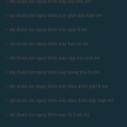
★
dự đoán ăn ngay hôm nay xỉu chủ mt
★
dự đoán ăn ngay hôm nay giải đặc biệt mt
★
dự đoán ăn ngay hôm nay giải 8 mt
★
dự đoán ăn ngay hôm nay bao lô mt
★
dự đoán ăn ngay hôm nay cặp xỉu chủ mt
★
dự đoán ăn ngay hôm nay song thủ lô mt
★
dự đoán ăn ngay hôm nay đầu đuôi giải 8 mt
★
dự đoán ăn ngay hôm nay đầu đuôi đặc biệt mt
★
dự đoán ăn ngay hôm nay lô 3 số mt