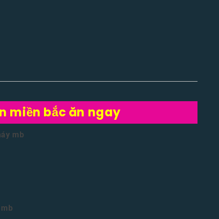
án miền bắc ăn ngay
háy mb
p mb