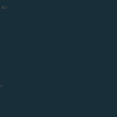
p mb
b