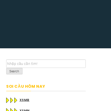
Search
SOI CẦU HÔM NAY
XSMB
XSMN