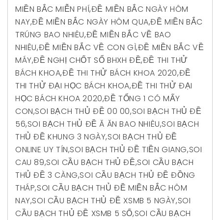
MIỀN BẮC MIỄN PHÍ
,
ĐỀ MIỀN BẮC NGÀY HÔM
NAY
,
ĐỀ MIỀN BẮC NGÀY HÔM QUA
,
ĐỀ MIỀN BẮC
TRÚNG BAO NHIÊU
,
ĐỀ MIỀN BẮC VỀ BAO
NHIÊU
,
ĐỀ MIỀN BẮC VỀ CON GÌ
,
ĐỀ MIỀN BẮC VỀ
MÁY
,
ĐỀ NGHỊ CHỐT SỔ BHXH ĐỀ
,
ĐỀ THI THỬ
BÁCH KHOA
,
ĐỀ THI THỬ BÁCH KHOA 2020
,
ĐỀ
THI THỬ ĐẠI HỌC BÁCH KHOA
,
ĐỀ THI THỬ ĐẠI
HỌC BÁCH KHOA 2020
,
ĐỀ TỔNG 1 CÓ MẤY
CON
,
SOI BẠCH THỦ ĐỀ 00 00
,
SOI BẠCH THỦ ĐỀ
56
,
SOI BẠCH THỦ ĐỀ Ă ĂN BAO NHIÊU
,
SOI BẠCH
THỦ ĐỀ KHUNG 3 NGÀY
,
SOI BẠCH THỦ ĐỀ
ONLINE UY TÍN
,
SOI BẠCH THỦ ĐỀ TIỀN GIANG
,
SOI
CAU 89
,
SOI CẦU BẠCH THỦ ĐỀ
,
SOI CẦU BẠCH
THỦ ĐỀ 3 CÀNG
,
SOI CẦU BẠCH THỦ ĐỀ ĐỒNG
THÁP
,
SOI CẦU BẠCH THỦ ĐỀ MIỀN BẮC HÔM
NAY
,
SOI CẦU BẠCH THỦ ĐỀ XSMB 5 NGÀY
,
SOI
CẦU BẠCH THỦ ĐỀ XSMB 5 SỐ
,
SOI CẦU BẠCH