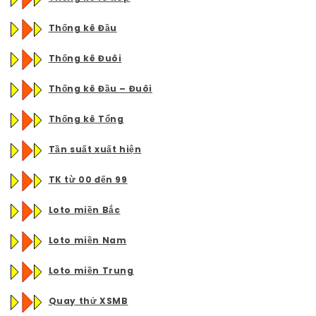
Thống kê Đầu
Thống kê Đuôi
Thống kê Đầu – Đuôi
Thống kê Tổng
Tần suất xuất hiện
TK từ 00 đến 99
Loto miền Bắc
Loto miền Nam
Loto miền Trung
Quay thử XSMB