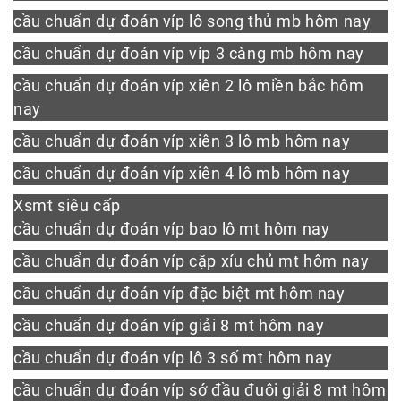
cầu chuẩn dự đoán víp lô song thủ mb hôm nay
cầu chuẩn dự đoán víp víp 3 càng mb hôm nay
cầu chuẩn dự đoán víp xiên 2 lô miền bắc hôm
nay
cầu chuẩn dự đoán víp xiên 3 lô mb hôm nay
cầu chuẩn dự đoán víp xiên 4 lô mb hôm nay
Xsmt siêu cấp
cầu chuẩn dự đoán víp bao lô mt hôm nay
cầu chuẩn dự đoán víp cặp xíu chủ mt hôm nay
cầu chuẩn dự đoán víp đặc biệt mt hôm nay
cầu chuẩn dự đoán víp giải 8 mt hôm nay
cầu chuẩn dự đoán víp lô 3 số mt hôm nay
cầu chuẩn dự đoán víp sớ đầu đuôi giải 8 mt hôm