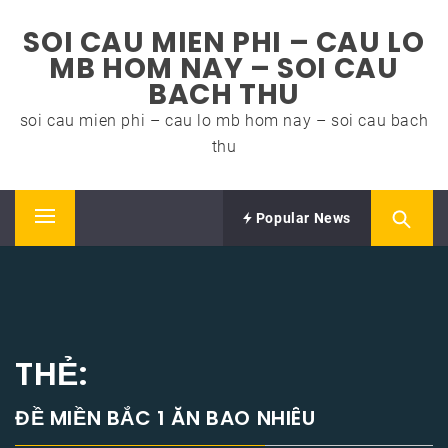
Skip
SOI CAU MIEN PHI – CAU LO
to
MB HOM NAY – SOI CAU
content
BACH THU
soi cau mien phi – cau lo mb hom nay – soi cau bach
thu
Popular News
Primary
Menu
THẺ:
ĐỀ MIỀN BẮC 1 ĂN BAO NHIÊU