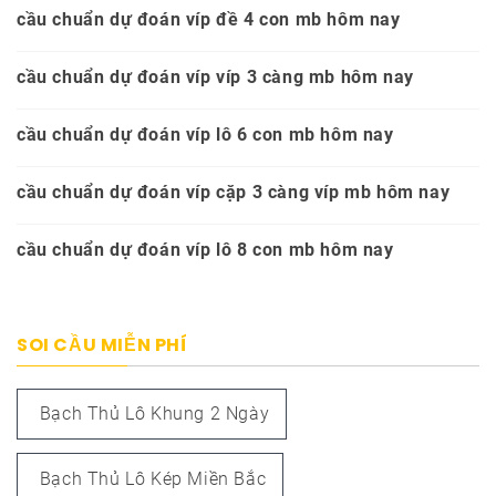
cầu chuẩn dự đoán víp đề 4 con mb hôm nay
cầu chuẩn dự đoán víp víp 3 càng mb hôm nay
cầu chuẩn dự đoán víp lô 6 con mb hôm nay
cầu chuẩn dự đoán víp cặp 3 càng víp mb hôm nay
cầu chuẩn dự đoán víp lô 8 con mb hôm nay
SOI CẦU MIỄN PHÍ
Bạch Thủ Lô Khung 2 Ngày
Bạch Thủ Lô Kép Miền Bắc