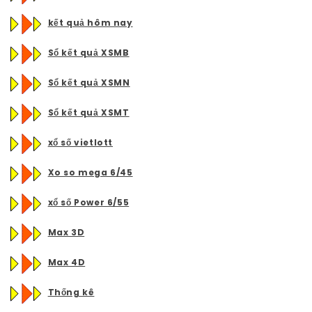
kết quả hôm nay
Sổ kết quả XSMB
Sổ kết quả XSMN
Sổ kết quả XSMT
xổ số vietlott
Xo so mega 6/45
xổ số Power 6/55
Max 3D
Max 4D
Thống kê