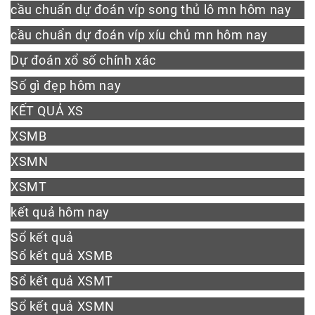
cầu chuẩn dự đoán víp song thủ lô mn hôm nay
cầu chuẩn dự đoán víp xíu chủ mn hôm nay
Dự đoán xổ số chính xác
Số gì đẹp hôm nay
KẾT QUẢ XS
XSMB
XSMN
XSMT
kết quả hôm nay
Sổ kết quả
Sổ kết quả XSMB
Sổ kết quả XSMT
Sổ kết quả XSMN