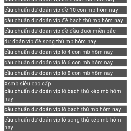
cầu chuẩn dự đoán víp đề 10 con mb hôm nay
cầu chuẩn dự đoán víp đề bạch thủ mb hôm nay
cầu chuẩn dự đoán víp đề đầu đuôi miền bắc
dự đoán víp đề song thủ mb hôm nay
cầu chuẩn dự đoán víp lô 4 con mb hôm nay
cầu chuẩn dự đoán víp lô 6 con mb hôm nay
cầu chuẩn dự đoán víp lô 8 con mb hôm nay
Xsmb siêu cao cấp
cầu chuẩn dự đoán víp lô bạch thủ kép mb hôm
nay
cầu chuẩn dự đoán víp lô bạch thủ mb hôm nay
cầu chuẩn dự đoán víp lô song thủ kép mb hôm
nay