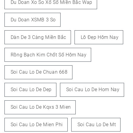
Du Doan Xo So Xổ Số Miền Bắc Wap
Du Doan XSMB 3 So
Dàn De 3 Càng Miền Bắc
Lô Đẹp Hôm Nay
Rồng Bạch Kim Chốt Số Hôm Nay
Soi Cau Lo De Chuan 668
Soi Cau Lo De Dep
Soi Cau Lo De Hom Nay
Soi Cau Lo De Kqxs 3 Mien
Soi Cau Lo De Mien Phi
Soi Cau Lo De Mt