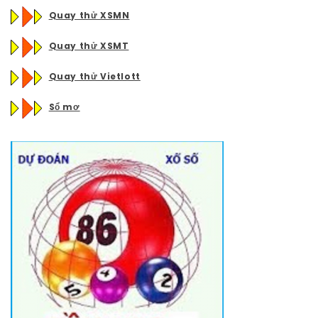
Quay thử XSMN
Quay thử XSMT
Quay thử Vietlott
Sổ mơ