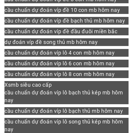
cầu chuẩn dự đoán víp đề 10 con mb hôm nay
cầu chuẩn dự đoán víp đề bạch thủ mb hôm nay
cầu chuẩn dự đoán víp đề đầu đuôi miền bắc
dự đoán víp đề song thủ mb hôm nay
cầu chuẩn dự đoán víp lô 4 con mb hôm nay
cầu chuẩn dự đoán víp lô 6 con mb hôm nay
cầu chuẩn dự đoán víp lô 8 con mb hôm nay
Xsmb siêu cao cấp
cầu chuẩn dự đoán víp lô bạch thủ kép mb hôm
nay
cầu chuẩn dự đoán víp lô bạch thủ mb hôm nay
cầu chuẩn dự đoán víp lô song thủ kép mb hôm
nay