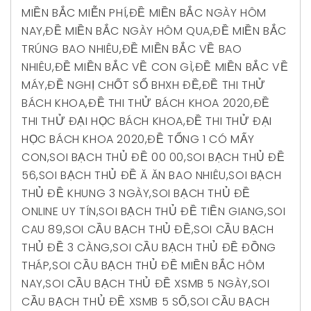
MIỀN BẮC MIỄN PHÍ
,
ĐỀ MIỀN BẮC NGÀY HÔM
NAY
,
ĐỀ MIỀN BẮC NGÀY HÔM QUA
,
ĐỀ MIỀN BẮC
TRÚNG BAO NHIÊU
,
ĐỀ MIỀN BẮC VỀ BAO
NHIÊU
,
ĐỀ MIỀN BẮC VỀ CON GÌ
,
ĐỀ MIỀN BẮC VỀ
MÁY
,
ĐỀ NGHỊ CHỐT SỔ BHXH ĐỀ
,
ĐỀ THI THỬ
BÁCH KHOA
,
ĐỀ THI THỬ BÁCH KHOA 2020
,
ĐỀ
THI THỬ ĐẠI HỌC BÁCH KHOA
,
ĐỀ THI THỬ ĐẠI
HỌC BÁCH KHOA 2020
,
ĐỀ TỔNG 1 CÓ MẤY
CON
,
SOI BẠCH THỦ ĐỀ 00 00
,
SOI BẠCH THỦ ĐỀ
56
,
SOI BẠCH THỦ ĐỀ Ă ĂN BAO NHIÊU
,
SOI BẠCH
THỦ ĐỀ KHUNG 3 NGÀY
,
SOI BẠCH THỦ ĐỀ
ONLINE UY TÍN
,
SOI BẠCH THỦ ĐỀ TIỀN GIANG
,
SOI
CAU 89
,
SOI CẦU BẠCH THỦ ĐỀ
,
SOI CẦU BẠCH
THỦ ĐỀ 3 CÀNG
,
SOI CẦU BẠCH THỦ ĐỀ ĐỒNG
THÁP
,
SOI CẦU BẠCH THỦ ĐỀ MIỀN BẮC HÔM
NAY
,
SOI CẦU BẠCH THỦ ĐỀ XSMB 5 NGÀY
,
SOI
CẦU BẠCH THỦ ĐỀ XSMB 5 SỐ
,
SOI CẦU BẠCH