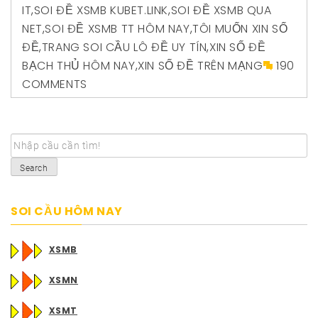
IT
,
SOI ĐỀ XSMB KUBET.LINK
,
SOI ĐỀ XSMB QUA
NET
,
SOI ĐỀ XSMB TT HÔM NAY
,
TÔI MUỐN XIN SỐ
ĐỀ
,
TRANG SOI CẦU LÔ ĐỀ UY TÍN
,
XIN SỐ ĐỀ
BẠCH THỦ HÔM NAY
,
XIN SỐ ĐỀ TRÊN MẠNG
190
COMMENTS
Search
SOI CẦU HÔM NAY
XSMB
XSMN
XSMT