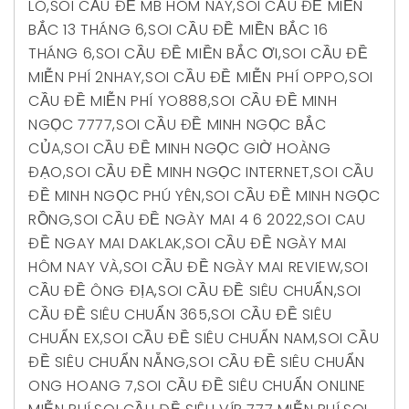
LÔ
,
SOI CẦU ĐỀ MB HÔM NAY
,
SOI CẦU ĐỀ MIỀN
BẮC 13 THÁNG 6
,
SOI CẦU ĐỀ MIỀN BẮC 16
THÁNG 6
,
SOI CẦU ĐỀ MIỀN BẮC ƠI
,
SOI CẦU ĐỀ
MIỄN PHÍ 2NHAY
,
SOI CẦU ĐỀ MIỄN PHÍ OPPO
,
SOI
CẦU ĐỀ MIỄN PHÍ YO888
,
SOI CẦU ĐỀ MINH
NGỌC 7777
,
SOI CẦU ĐỀ MINH NGỌC BẮC
CỦA
,
SOI CẦU ĐỀ MINH NGỌC GIỜ HOÀNG
ĐẠO
,
SOI CẦU ĐỀ MINH NGỌC INTERNET
,
SOI CẦU
ĐỀ MINH NGỌC PHÚ YÊN
,
SOI CẦU ĐỀ MINH NGỌC
RỒNG
,
SOI CẦU ĐỀ NGÀY MAI 4 6 2022
,
SOI CAU
ĐỀ NGAY MAI DAKLAK
,
SOI CẦU ĐỀ NGÀY MAI
HÔM NAY VÀ
,
SOI CẦU ĐỀ NGÀY MAI REVIEW
,
SOI
CẦU ĐỀ ÔNG ĐỊA
,
SOI CẦU ĐỀ SIÊU CHUẨN
,
SOI
CẦU ĐỀ SIÊU CHUẨN 365
,
SOI CẦU ĐỀ SIÊU
CHUẨN EX
,
SOI CẦU ĐỀ SIÊU CHUẨN NAM
,
SOI CẦU
ĐỀ SIÊU CHUẨN NẴNG
,
SOI CẦU ĐỀ SIÊU CHUẨN
ONG HOANG 7
,
SOI CẦU ĐỀ SIÊU CHUẨN ONLINE