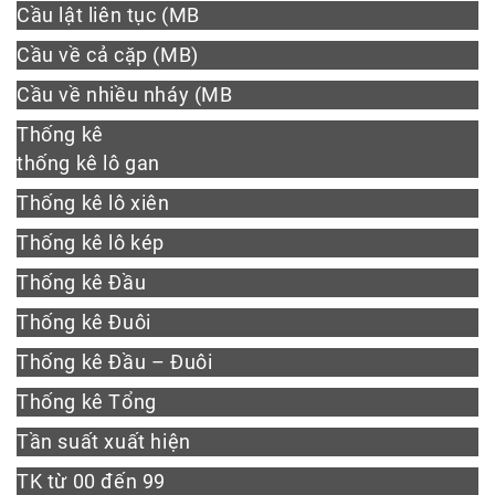
Cầu lật liên tục (MB
Cầu về cả cặp (MB)
Cầu về nhiều nháy (MB
Thống kê
thống kê lô gan
Thống kê lô xiên
Thống kê lô kép
Thống kê Đầu
Thống kê Đuôi
Thống kê Đầu – Đuôi
Thống kê Tổng
Tần suất xuất hiện
TK từ 00 đến 99