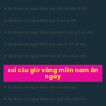
★ dự đoán ăn ngay hôm nay dàn lô xiên 4 mb
★ dự đoán ăn ngay hôm nay 3 càng mb
★ dự đoán ăn ngay hôm nay dàn 3 càng 2 số mb
★ dự đoán ăn ngay hôm nay dàn lô 10 số mb
★ dự đoán ăn ngay hôm nay đề đầu đuôi mb
soi cầu giờ vàng miền nam ăn
ngay
★ dự đoán ăn ngay hôm nay xỉu chủ mn
★ dự đoán ăn ngay hôm nay giải đặc biệt mn