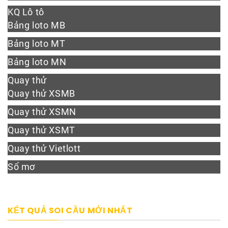
KQ Lô tô
Bảng loto MB
Bảng loto MT
Bảng loto MN
Quay thử
Quay thử XSMB
Quay thử XSMN
Quay thử XSMT
Quay thử Vietlott
Sổ mơ
KẾT QUẢ SOI CẦU MỚI NHẤT