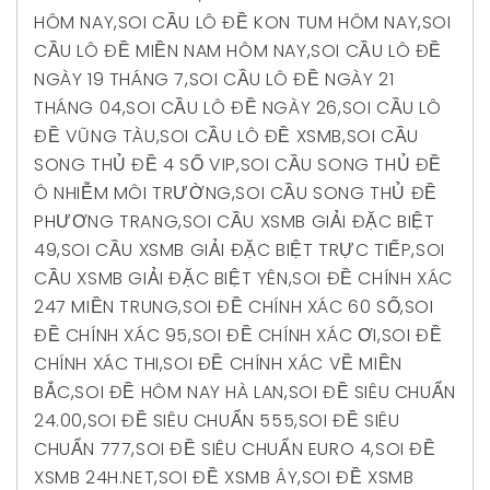
HÔM NAY
,
SOI CẦU LÔ ĐỀ KON TUM HÔM NAY
,
SOI
CẦU LÔ ĐỀ MIỀN NAM HÔM NAY
,
SOI CẦU LÔ ĐỀ
NGÀY 19 THÁNG 7
,
SOI CẦU LÔ ĐỀ NGÀY 21
THÁNG 04
,
SOI CẦU LÔ ĐỀ NGÀY 26
,
SOI CẦU LÔ
ĐỀ VŨNG TÀU
,
SOI CẦU LÔ ĐỀ XSMB
,
SOI CẦU
SONG THỦ ĐỀ 4 SỐ VIP
,
SOI CẦU SONG THỦ ĐỀ
Ô NHIỄM MÔI TRƯỜNG
,
SOI CẦU SONG THỦ ĐỀ
PHƯƠNG TRANG
,
SOI CẦU XSMB GIẢI ĐẶC BIỆT
49
,
SOI CẦU XSMB GIẢI ĐẶC BIỆT TRỰC TIẾP
,
SOI
CẦU XSMB GIẢI ĐẶC BIỆT YÊN
,
SOI ĐỀ CHÍNH XÁC
247 MIỀN TRUNG
,
SOI ĐỀ CHÍNH XÁC 60 SỐ
,
SOI
ĐỀ CHÍNH XÁC 95
,
SOI ĐỀ CHÍNH XÁC ƠI
,
SOI ĐỀ
CHÍNH XÁC THI
,
SOI ĐỀ CHÍNH XÁC VỀ MIỀN
BẮC
,
SOI ĐỀ HÔM NAY HÀ LAN
,
SOI ĐỀ SIÊU CHUẨN
24.00
,
SOI ĐỀ SIÊU CHUẨN 555
,
SOI ĐỀ SIÊU
CHUẨN 777
,
SOI ĐỀ SIÊU CHUẨN EURO 4
,
SOI ĐỀ
XSMB 24H.NET
,
SOI ĐỀ XSMB ÂY
,
SOI ĐỀ XSMB