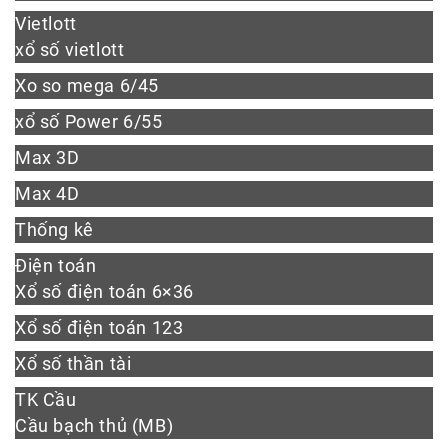
Vietlott
xổ số vietlott
Xo so mega 6/45
xổ số Power 6/55
Max 3D
Max 4D
Thống kê
Điện toán
Xổ số điện toán 6×36
Xổ số điện toán 123
Xổ số thần tài
TK Cầu
Cầu bạch thủ (MB)