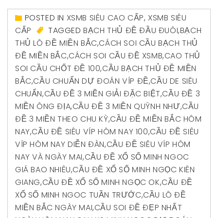
POSTED IN
XSMB SIÊU CAO CẤP
,
XSMB SIÊU
CẤP
TAGGED
BẠCH THỦ ĐỀ ĐẦU ĐUÔI
,
BẠCH
THỦ LÔ ĐỀ MIỀN BẮC
,
CÁCH SOI CẦU BẠCH THỦ
ĐỀ MIỀN BẮC
,
CÁCH SOI CẦU ĐỀ XSMB
,
CAO THỦ
SOI CẦU CHỐT ĐỀ 100
,
CẦU BẠCH THỦ ĐỀ MIỀN
BẮC
,
CẦU CHUẨN DỰ ĐOÁN VÍP ĐỀ
,
CẦU DE SIÊU
CHUẨN
,
CẦU ĐỀ 3 MIỀN GIẢI ĐẶC BIỆT
,
CẦU ĐỀ 3
MIỀN ÔNG ĐỊA
,
CẦU ĐỀ 3 MIỀN QUỲNH NHƯ
,
CẦU
ĐỀ 3 MIỀN THEO CHU KỲ
,
CẦU ĐỀ MIỀN BẮC HÔM
NAY
,
CẦU ĐỀ SIÊU VÍP HÔM NAY 100
,
CẦU ĐỀ SIÊU
VÍP HÔM NAY DIỄN ĐÀN
,
CẦU ĐỀ SIÊU VÍP HÔM
NAY VÀ NGÀY MAI
,
CẦU ĐỀ XỔ SỐ MINH NGOC
GIÁ BAO NHIÊU
,
CẦU ĐỀ XỔ SỐ MINH NGỌC KIÊN
GIANG
,
CẦU ĐỀ XỔ SỐ MINH NGỌC OK
,
CẦU ĐỀ
XỔ SỐ MINH NGOC TUẦN TRƯỚC
,
CẦU LÔ ĐỀ
MIỀN BẮC NGÀY MAI
,
CẦU SOI ĐỀ ĐẸP NHẤT