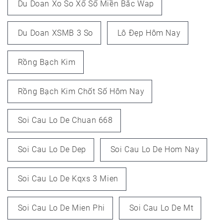
Du Doan Xo So Xổ Số Miền Bắc Wap
Du Doan XSMB 3 So
Lô Đẹp Hôm Nay
Rồng Bạch Kim
Rồng Bạch Kim Chốt Số Hôm Nay
Soi Cau Lo De Chuan 668
Soi Cau Lo De Dep
Soi Cau Lo De Hom Nay
Soi Cau Lo De Kqxs 3 Mien
Soi Cau Lo De Mien Phi
Soi Cau Lo De Mt