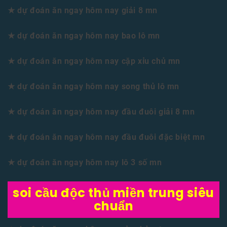
★ dự đoán ăn ngay hôm nay giải 8 mn
★ dự đoán ăn ngay hôm nay bao lô mn
★ dự đoán ăn ngay hôm nay cặp xỉu chủ mn
★ dự đoán ăn ngay hôm nay song thủ lô mn
★ dự đoán ăn ngay hôm nay đầu đuôi giải 8 mn
★ dự đoán ăn ngay hôm nay đầu đuôi đặc biệt mn
★ dự đoán ăn ngay hôm nay lô 3 số mn
soi cầu độc thủ miền trung siêu
chuẩn