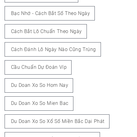
Bạc Nhớ - Cách Bắt Số Theo Ngày
Cách Bắt Lô Chuẩn Theo Ngày
Cách Đánh Lô Ngày Nào Cũng Trúng
Cầu Chuẩn Dự Đoán Víp
Du Doan Xo So Hom Nay
Du Doan Xo So Mien Bac
Du Doan Xo So Xổ Số Miền Bắc Dại Phát