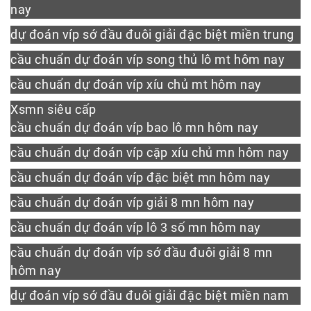
nay
dự đoán víp sớ đầu đuôi giải đặc biệt miền trung
cầu chuẩn dự đoán víp song thủ lô mt hôm nay
cầu chuẩn dự đoán víp xíu chủ mt hôm nay
Xsmn siêu cấp
cầu chuẩn dự đoán víp bao lô mn hôm nay
cầu chuẩn dự đoán víp cặp xíu chủ mn hôm nay
cầu chuẩn dự đoán víp đặc biệt mn hôm nay
cầu chuẩn dự đoán víp giải 8 mn hôm nay
cầu chuẩn dự đoán víp lô 3 số mn hôm nay
cầu chuẩn dự đoán víp sớ đầu đuôi giải 8 mn
hôm nay
dự đoán víp sớ đầu đuôi giải đặc biệt miền nam