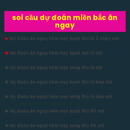
soi cầu dự đoán miền bắc ăn
ngay
★
dự đoán ăn ngay hôm nay bạch thủ lô 2 nháy mb
★
dự đoán ăn ngay hôm nay bạch thủ lô mb
★ dự đoán ăn ngay hôm nay song thủ lô mb
★ dự đoán ăn ngay hôm nay bạch thủ lô kép mb
★ dự đoán ăn ngay hôm nay song thủ lô kép mb
★ dự đoán ăn ngay hôm nay bạch thủ đề mb
★ dự đoán ăn ngay hôm nay song thủ đề mb