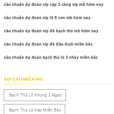
cầu chuẩn dự đoán víp cặp 3 càng víp mb hôm nay
cầu chuẩn dự đoán víp lô 8 con mb hôm nay
cầu chuẩn dự đoán víp đề bạch thủ mb hôm nay
cầu chuẩn dự đoán víp đề đầu đuôi miền bắc
cầu chuẩn dự đoán bạch thủ lô 2 nháy miền bắc
SOI CẦU MIỄN PHÍ
Bạch Thủ Lô Khung 2 Ngày
Bạch Thủ Lô Kép Miền Bắc