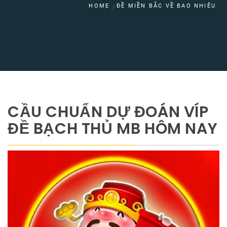
HOME
ĐỀ MIỀN BẮC VỀ BAO NHIÊU
CẦU CHUẨN DỰ ĐOÁN VÍP
ĐỀ BẠCH THỦ MB HÔM NAY