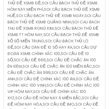
THỦ ĐỀ XSMB ĐỀ
,
SOI CẦU BẠCH THỦ ĐỀ XSMB
HÔM NAY MIỄN PHÍ
,
SOI CẦU BẠCH THỦ ĐỀ XSMB
HUẾ
,
SOI CẦU BẠCH THỦ ĐỀ XSMB NGÀY
,
SOI CẦU
BẠCH THỦ ĐỀ XSMB QUẢNG NINH
,
SOI CAU BACH
THU ĐỀ XSMB RONG KIM
,
SOI CẦU BẠCH THỦ ĐỀ
XSMB TT HÔM NAY
,
SOI CẦU BẠCH THỦ ĐỀ XSMB
XỔ SỐ MIỀN TRUNG
,
SOI CẦU BẠCH THỦ LÔ
ĐỀ
,
SOI CẦU DÀN ĐỀ 10 SỐ HAY RA
,
SOI CẦU DỰ
ĐOÁN XSMB CHÍNH XÁC 100
,
SOI CẦU ĐỀ 10
SỐ
,
SOI CẦU ĐỀ 666
,
SOI CẦU ĐỀ CHẮC ĂN 100
ÊN ĐÊM
,
SOI CẦU ĐỀ CHẮC ĂN 100 MIỀN BẮC
,
SOI
CẦU ĐỀ CHẮC ĂN 999
,
SOI CẦU ĐỀ CHẮC ĂN
ANH
,
SOI CẦU ĐỀ CHÍNH XÁC 100 ĂN
,
SOI CẦU ĐỀ
CHÍNH XÁC 100 VINH
,
SOI CẦU ĐỀ CHÍNH XÁC 100
VIP HÔM NAY
,
SOI CẦU ĐỀ CHÍNH XÁC 100
XYZ
,
SOI CẦU ĐỀ HÔM NAY Â MIỀN BẮC
,
SOI CẦU
ĐỀ HÔM NAY HÒA
,
SOI CẦU ĐỀ IMO
,
SOI CẦU ĐỀ