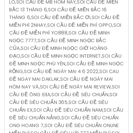
LÔ
,
SOI CẦU ĐỀ MB HÔM NAY
,
SOI CẦU ĐỀ MIỀN
BẮC 13 THÁNG 6
,
SOI CẦU ĐỀ MIỀN BẮC 16
THÁNG 6
,
SOI CẦU ĐỀ MIỀN BẮC ƠI
,
SOI CẦU ĐỀ
MIỄN PHÍ 2NHAY
,
SOI CẦU ĐỀ MIỄN PHÍ OPPO
,
SOI
CẦU ĐỀ MIỄN PHÍ YO888
,
SOI CẦU ĐỀ MINH
NGỌC 7777
,
SOI CẦU ĐỀ MINH NGỌC BẮC
CỦA
,
SOI CẦU ĐỀ MINH NGỌC GIỜ HOÀNG
ĐẠO
,
SOI CẦU ĐỀ MINH NGỌC INTERNET
,
SOI CẦU
ĐỀ MINH NGỌC PHÚ YÊN
,
SOI CẦU ĐỀ MINH NGỌC
RỒNG
,
SOI CẦU ĐỀ NGÀY MAI 4 6 2022
,
SOI CAU
ĐỀ NGAY MAI DAKLAK
,
SOI CẦU ĐỀ NGÀY MAI
HÔM NAY VÀ
,
SOI CẦU ĐỀ NGÀY MAI REVIEW
,
SOI
CẦU ĐỀ ÔNG ĐỊA
,
SOI CẦU ĐỀ SIÊU CHUẨN
,
SOI
CẦU ĐỀ SIÊU CHUẨN 365
,
SOI CẦU ĐỀ SIÊU
CHUẨN EX
,
SOI CẦU ĐỀ SIÊU CHUẨN NAM
,
SOI CẦU
ĐỀ SIÊU CHUẨN NẴNG
,
SOI CẦU ĐỀ SIÊU CHUẨN
ONG HOANG 7
,
SOI CẦU ĐỀ SIÊU CHUẨN ONLINE