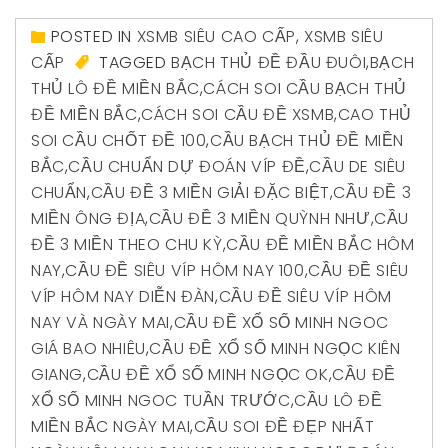
POSTED IN
XSMB SIÊU CAO CẤP
,
XSMB SIÊU
CẤP
TAGGED
BẠCH THỦ ĐỀ ĐẦU ĐUÔI
,
BẠCH
THỦ LÔ ĐỀ MIỀN BẮC
,
CÁCH SOI CẦU BẠCH THỦ
ĐỀ MIỀN BẮC
,
CÁCH SOI CẦU ĐỀ XSMB
,
CAO THỦ
SOI CẦU CHỐT ĐỀ 100
,
CẦU BẠCH THỦ ĐỀ MIỀN
BẮC
,
CẦU CHUẨN DỰ ĐOÁN VÍP ĐỀ
,
CẦU DE SIÊU
CHUẨN
,
CẦU ĐỀ 3 MIỀN GIẢI ĐẶC BIỆT
,
CẦU ĐỀ 3
MIỀN ÔNG ĐỊA
,
CẦU ĐỀ 3 MIỀN QUỲNH NHƯ
,
CẦU
ĐỀ 3 MIỀN THEO CHU KỲ
,
CẦU ĐỀ MIỀN BẮC HÔM
NAY
,
CẦU ĐỀ SIÊU VÍP HÔM NAY 100
,
CẦU ĐỀ SIÊU
VÍP HÔM NAY DIỄN ĐÀN
,
CẦU ĐỀ SIÊU VÍP HÔM
NAY VÀ NGÀY MAI
,
CẦU ĐỀ XỔ SỐ MINH NGOC
GIÁ BAO NHIÊU
,
CẦU ĐỀ XỔ SỐ MINH NGỌC KIÊN
GIANG
,
CẦU ĐỀ XỔ SỐ MINH NGỌC OK
,
CẦU ĐỀ
XỔ SỐ MINH NGOC TUẦN TRƯỚC
,
CẦU LÔ ĐỀ
MIỀN BẮC NGÀY MAI
,
CẦU SOI ĐỀ ĐẸP NHẤT