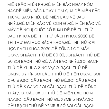
MIỀN BẮC MIỄN PHÍ
,
ĐỀ MIỀN BẮC NGÀY HÔM
NAY
,
ĐỀ MIỀN BẮC NGÀY HÔM QUA
,
ĐỀ MIỀN BẮC
TRÚNG BAO NHIÊU
,
ĐỀ MIỀN BẮC VỀ BAO
NHIÊU
,
ĐỀ MIỀN BẮC VỀ CON GÌ
,
ĐỀ MIỀN BẮC VỀ
MÁY
,
ĐỀ NGHỊ CHỐT SỔ BHXH ĐỀ
,
ĐỀ THI THỬ
BÁCH KHOA
,
ĐỀ THI THỬ BÁCH KHOA 2020
,
ĐỀ
THI THỬ ĐẠI HỌC BÁCH KHOA
,
ĐỀ THI THỬ ĐẠI
HỌC BÁCH KHOA 2020
,
ĐỀ TỔNG 1 CÓ MẤY
CON
,
SOI BẠCH THỦ ĐỀ 00 00
,
SOI BẠCH THỦ ĐỀ
56
,
SOI BẠCH THỦ ĐỀ Ă ĂN BAO NHIÊU
,
SOI BẠCH
THỦ ĐỀ KHUNG 3 NGÀY
,
SOI BẠCH THỦ ĐỀ
ONLINE UY TÍN
,
SOI BẠCH THỦ ĐỀ TIỀN GIANG
,
SOI
CAU 89
,
SOI CẦU BẠCH THỦ ĐỀ
,
SOI CẦU BẠCH
THỦ ĐỀ 3 CÀNG
,
SOI CẦU BẠCH THỦ ĐỀ ĐỒNG
THÁP
,
SOI CẦU BẠCH THỦ ĐỀ MIỀN BẮC HÔM
NAY
,
SOI CẦU BẠCH THỦ ĐỀ XSMB 5 NGÀY
,
SOI
CẦU BẠCH THỦ ĐỀ XSMB 5 SỐ
,
SOI CẦU BẠCH