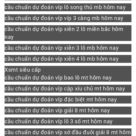
cầu chuẩn dự đoán víp lô song thủ mb hôm nay
cầu chuẩn dự đoán víp víp 3 càng mb hôm nay
cầu chuẩn dự đoán víp xiên 2 lô miền bắc hôm
nay
cầu chuẩn dự đoán víp xiên 3 lô mb hôm nay
cầu chuẩn dự đoán víp xiên 4 lô mb hôm nay
Xsmt siêu cấp
cầu chuẩn dự đoán víp bao lô mt hôm nay
cầu chuẩn dự đoán víp cặp xíu chủ mt hôm nay
cầu chuẩn dự đoán víp đặc biệt mt hôm nay
cầu chuẩn dự đoán víp giải 8 mt hôm nay
cầu chuẩn dự đoán víp lô 3 số mt hôm nay
cầu chuẩn dự đoán víp sớ đầu đuôi giải 8 mt hôm