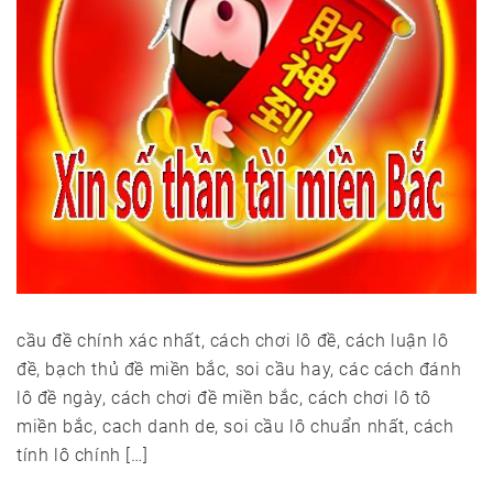
cầu đề chính xác nhất, cách chơi lô đề, cách luận lô
đề, bạch thủ đề miền bắc, soi cầu hay, các cách đánh
lô đề ngày, cách chơi đề miền bắc, cách chơi lô tô
miền bắc, cach danh de, soi cầu lô chuẩn nhất, cách
tính lô chính […]