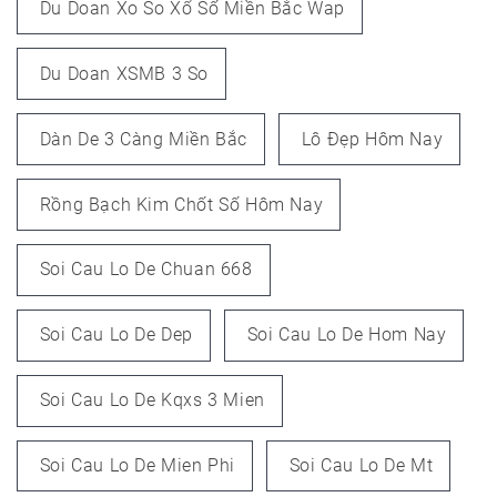
Du Doan Xo So Xổ Số Miền Bắc Wap
Du Doan XSMB 3 So
Dàn De 3 Càng Miền Bắc
Lô Đẹp Hôm Nay
Rồng Bạch Kim Chốt Số Hôm Nay
Soi Cau Lo De Chuan 668
Soi Cau Lo De Dep
Soi Cau Lo De Hom Nay
Soi Cau Lo De Kqxs 3 Mien
Soi Cau Lo De Mien Phi
Soi Cau Lo De Mt