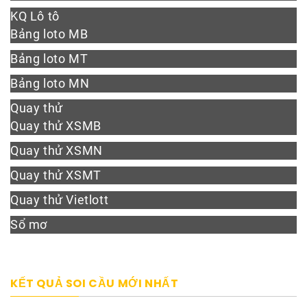
KQ Lô tô
Bảng loto MB
Bảng loto MT
Bảng loto MN
Quay thử
Quay thử XSMB
Quay thử XSMN
Quay thử XSMT
Quay thử Vietlott
Sổ mơ
KẾT QUẢ SOI CẦU MỚI NHẤT