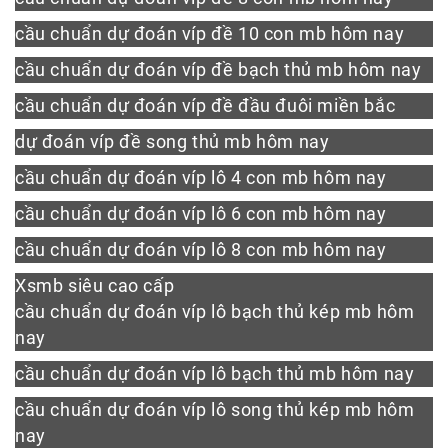
cầu chuẩn dự đoán víp đề 10 con mb hôm nay
cầu chuẩn dự đoán víp đề bạch thủ mb hôm nay
cầu chuẩn dự đoán víp đề đầu đuôi miền bắc
dự đoán víp đề song thủ mb hôm nay
cầu chuẩn dự đoán víp lô 4 con mb hôm nay
cầu chuẩn dự đoán víp lô 6 con mb hôm nay
cầu chuẩn dự đoán víp lô 8 con mb hôm nay
Xsmb siêu cao cấp
cầu chuẩn dự đoán víp lô bạch thủ kép mb hôm
nay
cầu chuẩn dự đoán víp lô bạch thủ mb hôm nay
cầu chuẩn dự đoán víp lô song thủ kép mb hôm
nay