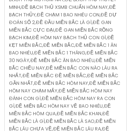
MINH
,
ĐỀ BẠCH THỦ XSMB CHUẨN HÔM NAY
,
ĐỀ
BẠCH THỦY
,
ĐỀ CHẠM 1 BAO NHIÊU CON
,
ĐỀ DỰ
ĐOÁN SỐ 2
,
ĐỀ ĐẦU MIỀN BẮC LÀ GÌ
,
ĐỀ GAN
MIỀN BẮC CỰC ĐẠI
,
ĐỀ GAN MIỀN BẮC RỒNG
BẠCH KIM
,
ĐỀ HÔM NAY BẠCH THỦ CON GÌ
,
ĐỀ
KẸT MIỀN BẮC
,
ĐỀ MIỀN BẮC
,
ĐỀ MIỀN BẮC 1 ĂN
BAO NHIÊU
,
ĐỀ MIỀN BẮC 1 THÁNG
,
ĐỀ MIỀN BẮC
30 NGÀY
,
ĐỀ MIỀN BẮC ĂN BAO NHIÊU
,
ĐỀ MIỀN
BẮC CHIỀU NAY
,
ĐỀ MIỀN BẮC CON NÀO LÂU RA
NHẤT
,
ĐỀ MIỀN BẮC ĐỀ MIỀN BẮC
,
ĐỀ MIỀN BẮC
GẦN NHẤT
,
ĐỀ MIỀN BẮC HÔM NAY
,
ĐỀ MIỀN BẮC
HÔM NAY CHẠM MẤY
,
ĐỀ MIỀN BẮC HÔM NAY
ĐÁNH CON GÌ
,
ĐỀ MIỀN BẮC HÔM NAY RA CON
GÌ
,
ĐỀ MIỀN BẮC HÔM NAY VỀ BAO NHIÊU
,
ĐỀ
MIỀN BẮC HÔM QUA
,
ĐỀ MIỀN BẮC KHAN
,
ĐỀ
MIỀN BẮC LÀ GÌ
,
ĐỀ MIỀN BẮC LÀ SAO
,
ĐỀ MIỀN
BẮC LÂU CHƯA VỀ
,
ĐỀ MIỀN BẮC LÂU RA
,
ĐỀ