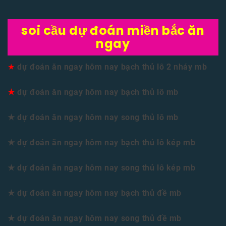
soi cầu dự đoán miền bắc ăn
ngay
★
dự đoán ăn ngay hôm nay bạch thủ lô 2 nháy mb
★
dự đoán ăn ngay hôm nay bạch thủ lô mb
★ dự đoán ăn ngay hôm nay song thủ lô mb
★ dự đoán ăn ngay hôm nay bạch thủ lô kép mb
★ dự đoán ăn ngay hôm nay song thủ lô kép mb
★ dự đoán ăn ngay hôm nay bạch thủ đề mb
★ dự đoán ăn ngay hôm nay song thủ đề mb