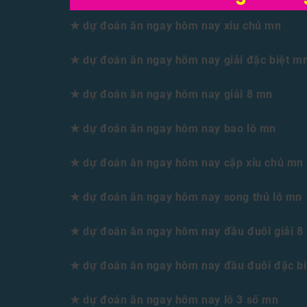
★ dự đoán ăn ngay hôm nay xỉu chủ mn
★ dự đoán ăn ngay hôm nay giải đặc biệt m
★ dự đoán ăn ngay hôm nay giải 8 mn
★ dự đoán ăn ngay hôm nay bao lô mn
★ dự đoán ăn ngay hôm nay cặp xỉu chủ mn
★ dự đoán ăn ngay hôm nay song thủ lô mn
★ dự đoán ăn ngay hôm nay đầu đuôi giải 8
★ dự đoán ăn ngay hôm nay đầu đuôi đặc b
★ dự đoán ăn ngay hôm nay lô 3 số mn