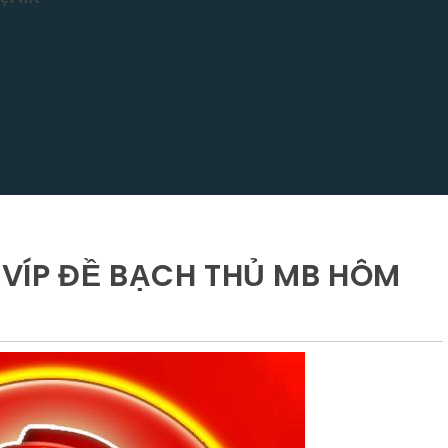
VÍP ĐỀ BẠCH THỦ MB HÔM