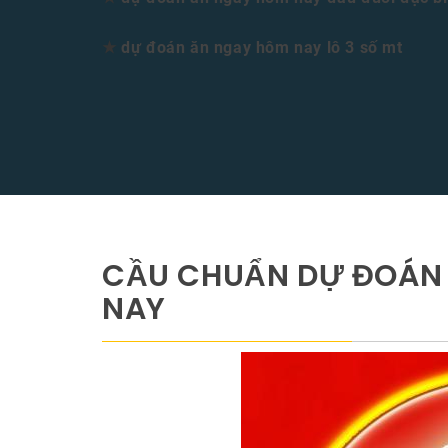
★
dự đoán ăn ngay hôm nay lô 3 số mt
CẦU CHUẨN DỰ ĐOÁN 
NAY