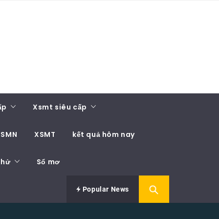
ấp
Xsmt siêu cấp
XSMN
XSMT
kết quả hôm nay
thử
Sổ mơ
Popular News