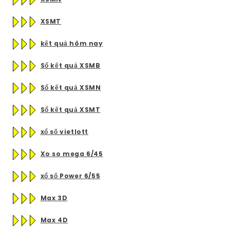
XSMT
kết quả hôm nay
Sổ kết quả XSMB
Sổ kết quả XSMN
Sổ kết quả XSMT
xổ số vietlott
Xo so mega 6/45
xổ số Power 6/55
Max 3D
Max 4D