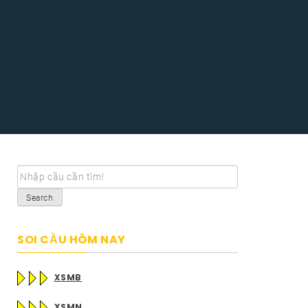
Search
SOI CẦU HÔM NAY
XSMB
XSMN