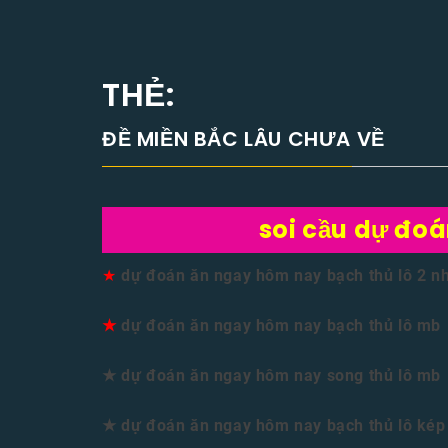
THẺ:
ĐỀ MIỀN BẮC LÂU CHƯA VỀ
soi cầu dự đo
★
dự đoán ăn ngay hôm nay bạch thủ lô 2 n
★
dự đoán ăn ngay hôm nay bạch thủ lô mb
★ dự đoán ăn ngay hôm nay song thủ lô mb
★ dự đoán ăn ngay hôm nay bạch thủ lô ké