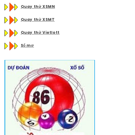
Quay thử XSMN
Quay thử XSMT
Quay thử Vietlott
Sổ mơ