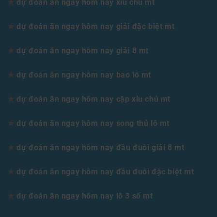
★
dự đoán ăn ngay hôm nay xỉu chủ mt
★
dự đoán ăn ngay hôm nay giải đặc biệt mt
★
dự đoán ăn ngay hôm nay giải 8 mt
★
dự đoán ăn ngay hôm nay bao lô mt
★
dự đoán ăn ngay hôm nay cặp xỉu chủ mt
★
dự đoán ăn ngay hôm nay song thủ lô mt
★
dự đoán ăn ngay hôm nay đầu đuôi giải 8 mt
★
dự đoán ăn ngay hôm nay đầu đuôi đặc biệt mt
★
dự đoán ăn ngay hôm nay lô 3 số mt