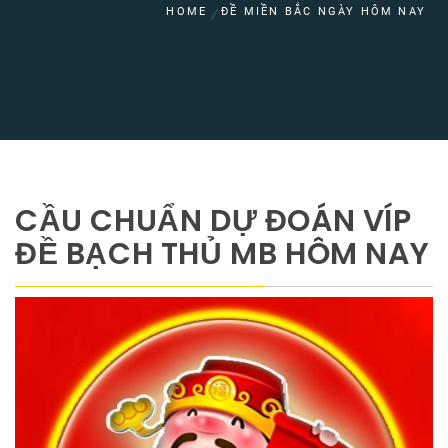
HOME
ĐỀ MIỀN BẮC NGÀY HÔM NAY
CẦU CHUẨN DỰ ĐOÁN VÍP
ĐỀ BẠCH THỦ MB HÔM NAY