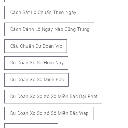
Cách Bắt Lô Chuẩn Theo Ngày
Cách Đánh Lô Ngày Nào Cũng Trúng
Cầu Chuẩn Dự Đoán Víp
Du Doan Xo So Hom Nay
Du Doan Xo So Mien Bac
Du Doan Xo So Xổ Số Miền Bắc Dại Phát
Du Doan Xo So Xổ Số Miền Bắc Wap