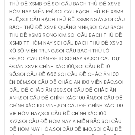
THỦ ĐỀ XSMB ĐỀ
,
SOI CẦU BẠCH THỦ ĐỀ XSMB
HÔM NAY MIỄN PHÍ
,
SOI CẦU BẠCH THỦ ĐỀ XSMB
HUẾ
,
SOI CẦU BẠCH THỦ ĐỀ XSMB NGÀY
,
SOI CẦU
BẠCH THỦ ĐỀ XSMB QUẢNG NINH
,
SOI CAU BACH
THU ĐỀ XSMB RONG KIM
,
SOI CẦU BẠCH THỦ ĐỀ
XSMB TT HÔM NAY
,
SOI CẦU BẠCH THỦ ĐỀ XSMB
XỔ SỐ MIỀN TRUNG
,
SOI CẦU BẠCH THỦ LÔ
ĐỀ
,
SOI CẦU DÀN ĐỀ 10 SỐ HAY RA
,
SOI CẦU DỰ
ĐOÁN XSMB CHÍNH XÁC 100
,
SOI CẦU ĐỀ 10
SỐ
,
SOI CẦU ĐỀ 666
,
SOI CẦU ĐỀ CHẮC ĂN 100
ÊN ĐÊM
,
SOI CẦU ĐỀ CHẮC ĂN 100 MIỀN BẮC
,
SOI
CẦU ĐỀ CHẮC ĂN 999
,
SOI CẦU ĐỀ CHẮC ĂN
ANH
,
SOI CẦU ĐỀ CHÍNH XÁC 100 ĂN
,
SOI CẦU ĐỀ
CHÍNH XÁC 100 VINH
,
SOI CẦU ĐỀ CHÍNH XÁC 100
VIP HÔM NAY
,
SOI CẦU ĐỀ CHÍNH XÁC 100
XYZ
,
SOI CẦU ĐỀ HÔM NAY Â MIỀN BẮC
,
SOI CẦU
ĐỀ HÔM NAY HÒA
,
SOI CẦU ĐỀ IMO
,
SOI CẦU ĐỀ