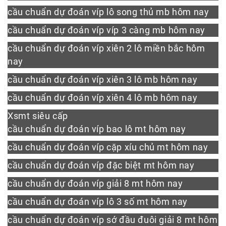
cầu chuẩn dự đoán víp lô song thủ mb hôm nay
cầu chuẩn dự đoán víp víp 3 càng mb hôm nay
cầu chuẩn dự đoán víp xiên 2 lô miền bắc hôm
nay
cầu chuẩn dự đoán víp xiên 3 lô mb hôm nay
cầu chuẩn dự đoán víp xiên 4 lô mb hôm nay
Xsmt siêu cấp
cầu chuẩn dự đoán víp bao lô mt hôm nay
cầu chuẩn dự đoán víp cặp xíu chủ mt hôm nay
cầu chuẩn dự đoán víp đặc biệt mt hôm nay
cầu chuẩn dự đoán víp giải 8 mt hôm nay
cầu chuẩn dự đoán víp lô 3 số mt hôm nay
cầu chuẩn dự đoán víp sớ đầu đuôi giải 8 mt hôm