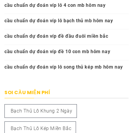
cầu chuẩn dự đoán víp lô 4 con mb hôm nay
cầu chuẩn dự đoán víp lô bạch thủ mb hôm nay
cầu chuẩn dự đoán víp đề đầu đuôi miền bắc
cầu chuẩn dự đoán víp đề 10 con mb hôm nay
cầu chuẩn dự đoán víp lô song thủ kép mb hôm nay
SOI CẦU MIỄN PHÍ
Bạch Thủ Lô Khung 2 Ngày
Bạch Thủ Lô Kép Miền Bắc