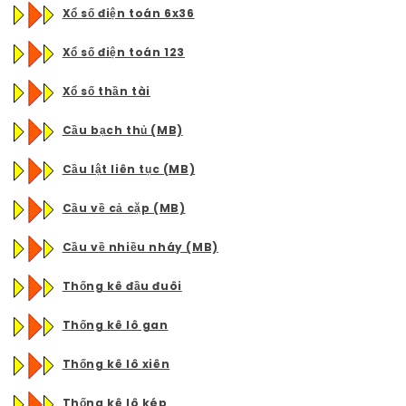
Xổ số điện toán 6x36
Xổ số điện toán 123
Xổ số thần tài
Cầu bạch thủ (MB)
Cầu lật liên tục (MB)
Cầu về cả cặp (MB)
Cầu về nhiều nháy (MB)
Thống kê đầu đuôi
Thống kê lô gan
Thống kê lô xiên
Thống kê lô kép