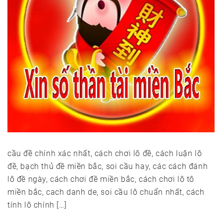
cầu đề chính xác nhất, cách chơi lô đề, cách luận lô
đề, bạch thủ đề miền bắc, soi cầu hay, các cách đánh
lô đề ngày, cách chơi đề miền bắc, cách chơi lô tô
miền bắc, cach danh de, soi cầu lô chuẩn nhất, cách
tính lô chính […]