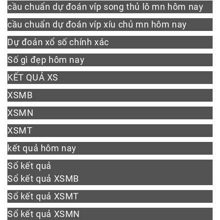
cầu chuẩn dự đoán víp song thủ lô mn hôm nay
cầu chuẩn dự đoán víp xíu chủ mn hôm nay
Dự đoán xổ số chính xác
Số gì đẹp hôm nay
KẾT QUẢ XS
XSMB
XSMN
XSMT
kết quả hôm nay
Sổ kết quả
Sổ kết quả XSMB
Sổ kết quả XSMT
Sổ kết quả XSMN