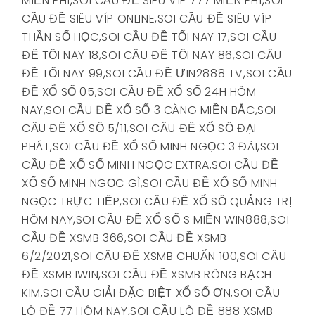
MIỄN PHÍ
,
SOI CẦU ĐỀ SIÊU VÍP 777 MIỄN PHÍ
,
SOI
CẦU ĐỀ SIÊU VÍP ONLINE
,
SOI CẦU ĐỀ SIÊU VÍP
THẦN SỐ HỌC
,
SOI CẦU ĐỀ TỐI NAY 17
,
SOI CẦU
ĐỀ TỐI NAY 18
,
SOI CẦU ĐỀ TỐI NAY 86
,
SOI CẦU
ĐỀ TỐI NAY 99
,
SOI CẦU ĐỀ ƯIN2888 TV
,
SOI CẦU
ĐỀ XỔ SỐ 05
,
SOI CẦU ĐỀ XỔ SỐ 24H HÔM
NAY
,
SOI CẦU ĐỀ XỔ SỐ 3 CÀNG MIỀN BẮC
,
SOI
CẦU ĐỀ XỔ SỐ 5/11
,
SOI CẦU ĐỀ XỔ SỐ ĐẠI
PHÁT
,
SOI CẦU ĐỀ XỔ SỐ MINH NGỌC 3 ĐÀI
,
SOI
CẦU ĐỀ XỔ SỐ MINH NGỌC EXTRA
,
SOI CẦU ĐỀ
XỔ SỐ MINH NGỌC GÌ
,
SOI CẦU ĐỀ XỔ SỐ MINH
NGỌC TRỰC TIẾP
,
SOI CẦU ĐỀ XỔ SỐ QUẢNG TRỊ
HÔM NAY
,
SOI CẦU ĐỀ XỔ SỐ S MIỀN WIN888
,
SOI
CẦU ĐỀ XSMB 366
,
SOI CẦU ĐỀ XSMB
6/2/2021
,
SOI CẦU ĐỀ XSMB CHUẨN 100
,
SOI CẦU
ĐỀ XSMB IWIN
,
SOI CẦU ĐỀ XSMB RÔNG BẠCH
KIM
,
SOI CẦU GIẢI ĐẶC BIỆT XỔ SỐ ƠN
,
SOI CẦU
LÔ ĐỀ 77 HÔM NAY
,
SOI CẦU LÔ ĐỀ 888 XSMB