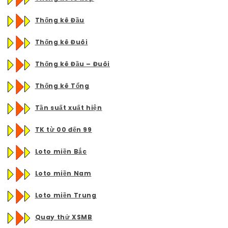
Thống kê Đầu
Thống kê Đuôi
Thống kê Đầu – Đuôi
Thống kê Tổng
Tần suất xuất hiện
TK từ 00 đến 99
Loto miền Bắc
Loto miền Nam
Loto miền Trung
Quay thử XSMB