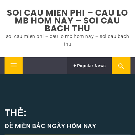
Skip
SOI CAU MIEN PHI – CAU LO
to
MB HOM NAY – SOI CAU
content
BACH THU
soi cau mien phi – cau lo mb hom nay – soi cau bach
thu
Popular News
Primary
Menu
THẺ:
ĐỀ MIỀN BẮC NGÀY HÔM NAY