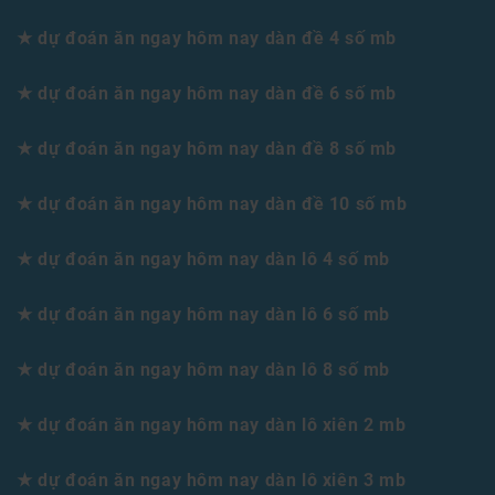
★ dự đoán ăn ngay hôm nay dàn đề 4 số mb
★ dự đoán ăn ngay hôm nay dàn đề 6 số mb
★ dự đoán ăn ngay hôm nay dàn đề 8 số mb
★ dự đoán ăn ngay hôm nay dàn đề 10 số mb
★ dự đoán ăn ngay hôm nay dàn lô 4 số mb
★ dự đoán ăn ngay hôm nay dàn lô 6 số mb
★ dự đoán ăn ngay hôm nay dàn lô 8 số mb
★ dự đoán ăn ngay hôm nay dàn lô xiên 2 mb
★ dự đoán ăn ngay hôm nay dàn lô xiên 3 mb