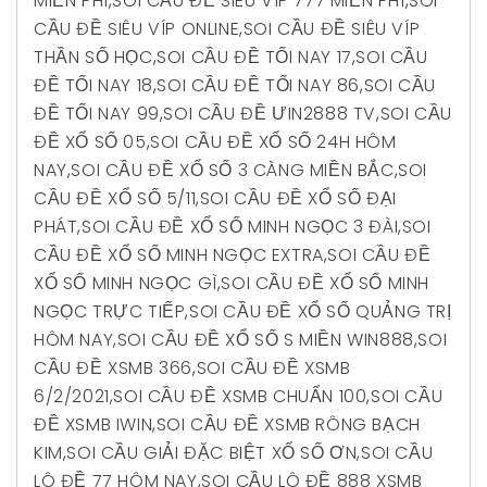
MIỄN PHÍ
,
SOI CẦU ĐỀ SIÊU VÍP 777 MIỄN PHÍ
,
SOI
CẦU ĐỀ SIÊU VÍP ONLINE
,
SOI CẦU ĐỀ SIÊU VÍP
THẦN SỐ HỌC
,
SOI CẦU ĐỀ TỐI NAY 17
,
SOI CẦU
ĐỀ TỐI NAY 18
,
SOI CẦU ĐỀ TỐI NAY 86
,
SOI CẦU
ĐỀ TỐI NAY 99
,
SOI CẦU ĐỀ ƯIN2888 TV
,
SOI CẦU
ĐỀ XỔ SỐ 05
,
SOI CẦU ĐỀ XỔ SỐ 24H HÔM
NAY
,
SOI CẦU ĐỀ XỔ SỐ 3 CÀNG MIỀN BẮC
,
SOI
CẦU ĐỀ XỔ SỐ 5/11
,
SOI CẦU ĐỀ XỔ SỐ ĐẠI
PHÁT
,
SOI CẦU ĐỀ XỔ SỐ MINH NGỌC 3 ĐÀI
,
SOI
CẦU ĐỀ XỔ SỐ MINH NGỌC EXTRA
,
SOI CẦU ĐỀ
XỔ SỐ MINH NGỌC GÌ
,
SOI CẦU ĐỀ XỔ SỐ MINH
NGỌC TRỰC TIẾP
,
SOI CẦU ĐỀ XỔ SỐ QUẢNG TRỊ
HÔM NAY
,
SOI CẦU ĐỀ XỔ SỐ S MIỀN WIN888
,
SOI
CẦU ĐỀ XSMB 366
,
SOI CẦU ĐỀ XSMB
6/2/2021
,
SOI CẦU ĐỀ XSMB CHUẨN 100
,
SOI CẦU
ĐỀ XSMB IWIN
,
SOI CẦU ĐỀ XSMB RÔNG BẠCH
KIM
,
SOI CẦU GIẢI ĐẶC BIỆT XỔ SỐ ƠN
,
SOI CẦU
LÔ ĐỀ 77 HÔM NAY
,
SOI CẦU LÔ ĐỀ 888 XSMB