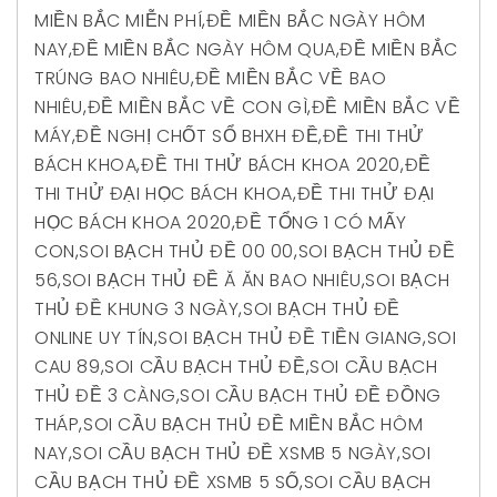
MIỀN BẮC MIỄN PHÍ
,
ĐỀ MIỀN BẮC NGÀY HÔM
NAY
,
ĐỀ MIỀN BẮC NGÀY HÔM QUA
,
ĐỀ MIỀN BẮC
TRÚNG BAO NHIÊU
,
ĐỀ MIỀN BẮC VỀ BAO
NHIÊU
,
ĐỀ MIỀN BẮC VỀ CON GÌ
,
ĐỀ MIỀN BẮC VỀ
MÁY
,
ĐỀ NGHỊ CHỐT SỔ BHXH ĐỀ
,
ĐỀ THI THỬ
BÁCH KHOA
,
ĐỀ THI THỬ BÁCH KHOA 2020
,
ĐỀ
THI THỬ ĐẠI HỌC BÁCH KHOA
,
ĐỀ THI THỬ ĐẠI
HỌC BÁCH KHOA 2020
,
ĐỀ TỔNG 1 CÓ MẤY
CON
,
SOI BẠCH THỦ ĐỀ 00 00
,
SOI BẠCH THỦ ĐỀ
56
,
SOI BẠCH THỦ ĐỀ Ă ĂN BAO NHIÊU
,
SOI BẠCH
THỦ ĐỀ KHUNG 3 NGÀY
,
SOI BẠCH THỦ ĐỀ
ONLINE UY TÍN
,
SOI BẠCH THỦ ĐỀ TIỀN GIANG
,
SOI
CAU 89
,
SOI CẦU BẠCH THỦ ĐỀ
,
SOI CẦU BẠCH
THỦ ĐỀ 3 CÀNG
,
SOI CẦU BẠCH THỦ ĐỀ ĐỒNG
THÁP
,
SOI CẦU BẠCH THỦ ĐỀ MIỀN BẮC HÔM
NAY
,
SOI CẦU BẠCH THỦ ĐỀ XSMB 5 NGÀY
,
SOI
CẦU BẠCH THỦ ĐỀ XSMB 5 SỐ
,
SOI CẦU BẠCH