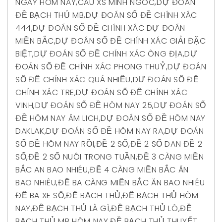
NGÀY HÔM NAY
,
CAU XS MINH NGOC
,
DỰ ĐOÁN
ĐỀ BẠCH THỦ MB
,
DỰ ĐOÁN SỐ ĐỀ CHÍNH XÁC
444
,
DỰ ĐOÁN SỐ ĐỀ CHÍNH XÁC DỰ ĐOÁN
MIỀN BẮC
,
DỰ ĐOÁN SỐ ĐỀ CHÍNH XÁC GIẢI ĐẶC
BIỆT
,
DỰ ĐOÁN SỐ ĐỀ CHÍNH XÁC ÔNG ĐỊA
,
DỰ
ĐOÁN SỐ ĐỀ CHÍNH XÁC PHONG THUỶ
,
DỰ ĐOÁN
SỐ ĐỀ CHÍNH XÁC QUÁ NHIỀU
,
DỰ ĐOÁN SỐ ĐỀ
CHÍNH XÁC TRE
,
DỰ ĐOÁN SỐ ĐỀ CHÍNH XÁC
VINH
,
DỰ ĐOÁN SỐ ĐỀ HÔM NAY 25
,
DỰ ĐOÁN SỐ
ĐỀ HÔM NAY ÂM LICH
,
DỰ ĐOÁN SỐ ĐỀ HÔM NAY
DAKLAK
,
DỰ ĐOÁN SỐ ĐỀ HÔM NAY RA
,
DỰ ĐOÁN
SỐ ĐỀ HÔM NAY RỒI
,
ĐỀ 2 SỐ
,
ĐỀ 2 SỐ DAN ĐỀ 2
SỐ
,
ĐỀ 2 SỐ NUÔI TRONG TUẦN
,
ĐỀ 3 CÀNG MIỀN
BẮC AN BAO NHIÊU
,
ĐỀ 4 CÀNG MIỀN BẮC ĂN
BAO NHIÊU
,
ĐỀ BA CÀNG MIỀN BẮC ĂN BAO NHIÊU
ĐỀ BA XE SỐ
,
ĐỀ BẠCH THỦ
,
ĐỀ BẠCH THỦ HÔM
NAY
,
ĐỀ BẠCH THỦ LÀ GÌ
,
ĐỀ BẠCH THỦ LÔ
,
ĐỀ
BẠCH THỦ MB HÔM NAY
,
ĐỀ BẠCH THỦ THUYẾT