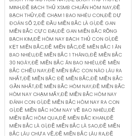
MINH
,
ĐỀ BẠCH THỦ XSMB CHUẨN HÔM NAY
,
ĐỀ
BẠCH THỦY
,
ĐỀ CHẠM 1 BAO NHIÊU CON
,
ĐỀ DỰ
ĐOÁN SỐ 2
,
ĐỀ ĐẦU MIỀN BẮC LÀ GÌ
,
ĐỀ GAN
MIỀN BẮC CỰC ĐẠI
,
ĐỀ GAN MIỀN BẮC RỒNG
BẠCH KIM
,
ĐỀ HÔM NAY BẠCH THỦ CON GÌ
,
ĐỀ
KẸT MIỀN BẮC
,
ĐỀ MIỀN BẮC
,
ĐỀ MIỀN BẮC 1 ĂN
BAO NHIÊU
,
ĐỀ MIỀN BẮC 1 THÁNG
,
ĐỀ MIỀN BẮC
30 NGÀY
,
ĐỀ MIỀN BẮC ĂN BAO NHIÊU
,
ĐỀ MIỀN
BẮC CHIỀU NAY
,
ĐỀ MIỀN BẮC CON NÀO LÂU RA
NHẤT
,
ĐỀ MIỀN BẮC ĐỀ MIỀN BẮC
,
ĐỀ MIỀN BẮC
GẦN NHẤT
,
ĐỀ MIỀN BẮC HÔM NAY
,
ĐỀ MIỀN BẮC
HÔM NAY CHẠM MẤY
,
ĐỀ MIỀN BẮC HÔM NAY
ĐÁNH CON GÌ
,
ĐỀ MIỀN BẮC HÔM NAY RA CON
GÌ
,
ĐỀ MIỀN BẮC HÔM NAY VỀ BAO NHIÊU
,
ĐỀ
MIỀN BẮC HÔM QUA
,
ĐỀ MIỀN BẮC KHAN
,
ĐỀ
MIỀN BẮC LÀ GÌ
,
ĐỀ MIỀN BẮC LÀ SAO
,
ĐỀ MIỀN
BẮC LÂU CHƯA VỀ
,
ĐỀ MIỀN BẮC LÂU RA
,
ĐỀ