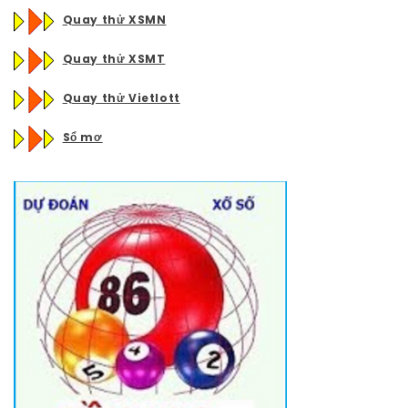
Quay thử XSMN
Quay thử XSMT
Quay thử Vietlott
Sổ mơ