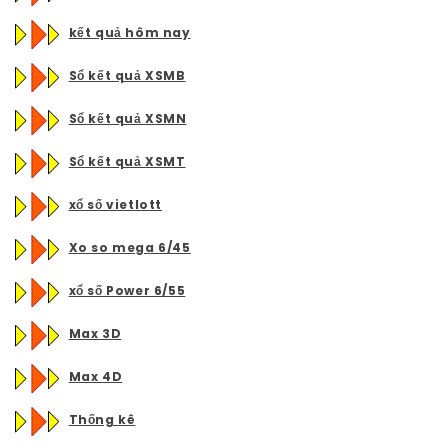
kết quả hôm nay
Sổ kết quả XSMB
Sổ kết quả XSMN
Sổ kết quả XSMT
xổ số vietlott
Xo so mega 6/45
xổ số Power 6/55
Max 3D
Max 4D
Thống kê