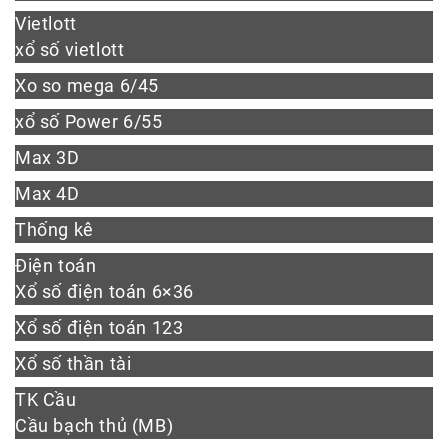
Vietlott
xổ số vietlott
Xo so mega 6/45
xổ số Power 6/55
Max 3D
Max 4D
Thống kê
Điện toán
Xổ số điện toán 6×36
Xổ số điện toán 123
Xổ số thần tài
TK Cầu
Cầu bạch thủ (MB)