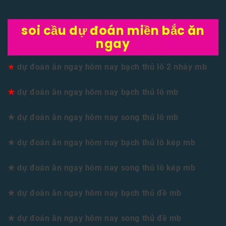
soi cầu dự đoán miền bắc ăn
ngay
★
dự đoán ăn ngay hôm nay bạch thủ lô 2 nháy mb
★
dự đoán ăn ngay hôm nay bạch thủ lô mb
★ dự đoán ăn ngay hôm nay song thủ lô mb
★ dự đoán ăn ngay hôm nay bạch thủ lô kép mb
★ dự đoán ăn ngay hôm nay song thủ lô kép mb
★ dự đoán ăn ngay hôm nay bạch thủ đề mb
★ dự đoán ăn ngay hôm nay song thủ đề mb