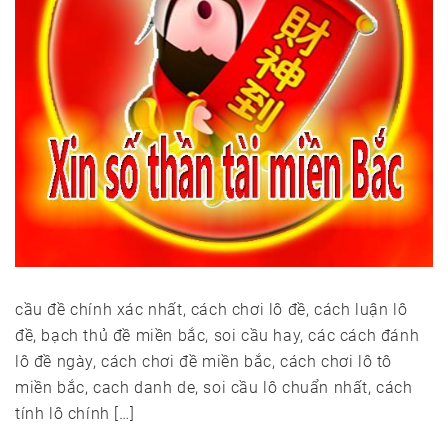
cầu đề chính xác nhất, cách chơi lô đề, cách luận lô
đề, bạch thủ đề miền bắc, soi cầu hay, các cách đánh
lô đề ngày, cách chơi đề miền bắc, cách chơi lô tô
miền bắc, cach danh de, soi cầu lô chuẩn nhất, cách
tính lô chính […]