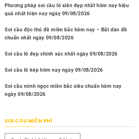
Phương pháp soi cầu lô xiên đẹp nhất hôm nay hiệu
quả nhất hiện nay ngày 09/08/2026
Soi cầu độc thủ đề miền bắc hôm nay – Bắt dàn đề
chuẩn nhất ngày 09/08/2026
Soi cầu lô đẹp chính xác nhất ngày 09/08/2026
Soi cầu lô kép hôm nay ngày 09/08/2026
Soi cầu minh ngọc miền bắc siêu chuẩn hôm nay
ngày 09/08/2026
SOI CẦU MIỄN PHÍ