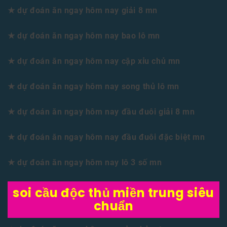
★ dự đoán ăn ngay hôm nay giải 8 mn
★ dự đoán ăn ngay hôm nay bao lô mn
★ dự đoán ăn ngay hôm nay cặp xỉu chủ mn
★ dự đoán ăn ngay hôm nay song thủ lô mn
★ dự đoán ăn ngay hôm nay đầu đuôi giải 8 mn
★ dự đoán ăn ngay hôm nay đầu đuôi đặc biệt mn
★ dự đoán ăn ngay hôm nay lô 3 số mn
soi cầu độc thủ miền trung siêu
chuẩn