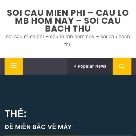
Skip
SOI CAU MIEN PHI – CAU LO
to
MB HOM NAY – SOI CAU
content
BACH THU
soi cau mien phi – cau lo mb hom nay – soi cau bach
thu
Popular News
Primary
Menu
THẺ:
ĐỀ MIỀN BẮC VỀ MÁY