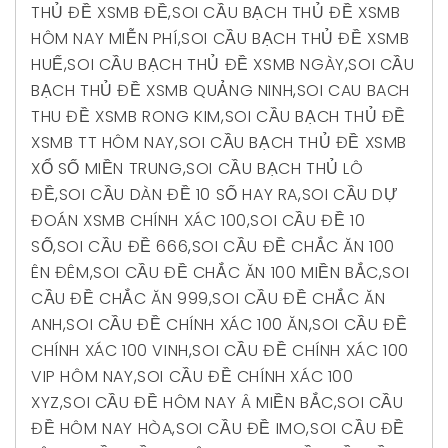
THỦ ĐỀ XSMB ĐỀ
,
SOI CẦU BẠCH THỦ ĐỀ XSMB
HÔM NAY MIỄN PHÍ
,
SOI CẦU BẠCH THỦ ĐỀ XSMB
HUẾ
,
SOI CẦU BẠCH THỦ ĐỀ XSMB NGÀY
,
SOI CẦU
BẠCH THỦ ĐỀ XSMB QUẢNG NINH
,
SOI CAU BACH
THU ĐỀ XSMB RONG KIM
,
SOI CẦU BẠCH THỦ ĐỀ
XSMB TT HÔM NAY
,
SOI CẦU BẠCH THỦ ĐỀ XSMB
XỔ SỐ MIỀN TRUNG
,
SOI CẦU BẠCH THỦ LÔ
ĐỀ
,
SOI CẦU DÀN ĐỀ 10 SỐ HAY RA
,
SOI CẦU DỰ
ĐOÁN XSMB CHÍNH XÁC 100
,
SOI CẦU ĐỀ 10
SỐ
,
SOI CẦU ĐỀ 666
,
SOI CẦU ĐỀ CHẮC ĂN 100
ÊN ĐÊM
,
SOI CẦU ĐỀ CHẮC ĂN 100 MIỀN BẮC
,
SOI
CẦU ĐỀ CHẮC ĂN 999
,
SOI CẦU ĐỀ CHẮC ĂN
ANH
,
SOI CẦU ĐỀ CHÍNH XÁC 100 ĂN
,
SOI CẦU ĐỀ
CHÍNH XÁC 100 VINH
,
SOI CẦU ĐỀ CHÍNH XÁC 100
VIP HÔM NAY
,
SOI CẦU ĐỀ CHÍNH XÁC 100
XYZ
,
SOI CẦU ĐỀ HÔM NAY Â MIỀN BẮC
,
SOI CẦU
ĐỀ HÔM NAY HÒA
,
SOI CẦU ĐỀ IMO
,
SOI CẦU ĐỀ