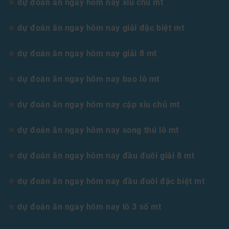
★
dự đoán ăn ngay hôm nay xỉu chủ mt
★
dự đoán ăn ngay hôm nay giải đặc biệt mt
★
dự đoán ăn ngay hôm nay giải 8 mt
★
dự đoán ăn ngay hôm nay bao lô mt
★
dự đoán ăn ngay hôm nay cặp xỉu chủ mt
★
dự đoán ăn ngay hôm nay song thủ lô mt
★
dự đoán ăn ngay hôm nay đầu đuôi giải 8 mt
★
dự đoán ăn ngay hôm nay đầu đuôi đặc biệt mt
★
dự đoán ăn ngay hôm nay lô 3 số mt