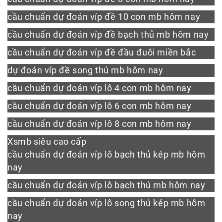
cầu chuẩn dự đoán víp đề 10 con mb hôm nay
cầu chuẩn dự đoán víp đề bạch thủ mb hôm nay
cầu chuẩn dự đoán víp đề đầu đuôi miền bắc
dự đoán víp đề song thủ mb hôm nay
cầu chuẩn dự đoán víp lô 4 con mb hôm nay
cầu chuẩn dự đoán víp lô 6 con mb hôm nay
cầu chuẩn dự đoán víp lô 8 con mb hôm nay
Xsmb siêu cao cấp
cầu chuẩn dự đoán víp lô bạch thủ kép mb hôm
nay
cầu chuẩn dự đoán víp lô bạch thủ mb hôm nay
cầu chuẩn dự đoán víp lô song thủ kép mb hôm
nay