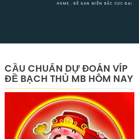
HOME
ĐỀ GAN MIỀN BẮC CỰC ĐẠI
CẦU CHUẨN DỰ ĐOÁN VÍP
ĐỀ BẠCH THỦ MB HÔM NAY