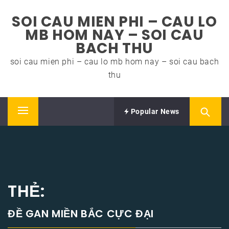
Skip
SOI CAU MIEN PHI – CAU LO
to
MB HOM NAY – SOI CAU
content
BACH THU
soi cau mien phi – cau lo mb hom nay – soi cau bach
thu
Popular News
Primary
Menu
THẺ:
ĐỀ GAN MIỀN BẮC CỰC ĐẠI