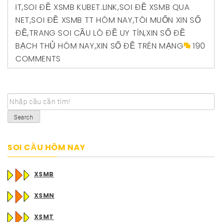
IT
,
SOI ĐỀ XSMB KUBET.LINK
,
SOI ĐỀ XSMB QUA
NET
,
SOI ĐỀ XSMB TT HÔM NAY
,
TÔI MUỐN XIN SỐ
ĐỀ
,
TRANG SOI CẦU LÔ ĐỀ UY TÍN
,
XIN SỐ ĐỀ
BẠCH THỦ HÔM NAY
,
XIN SỐ ĐỀ TRÊN MẠNG
190
COMMENTS
Search
SOI CẦU HÔM NAY
XSMB
XSMN
XSMT