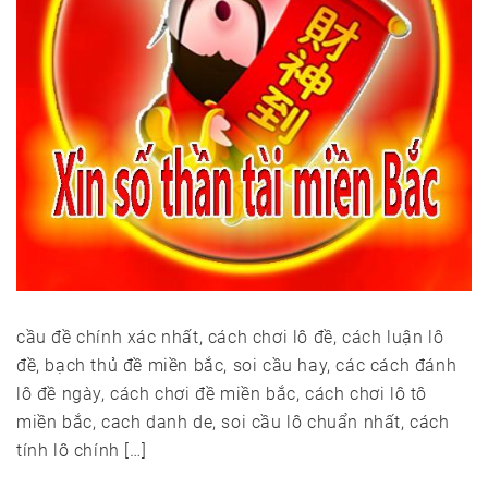
cầu đề chính xác nhất, cách chơi lô đề, cách luận lô
đề, bạch thủ đề miền bắc, soi cầu hay, các cách đánh
lô đề ngày, cách chơi đề miền bắc, cách chơi lô tô
miền bắc, cach danh de, soi cầu lô chuẩn nhất, cách
tính lô chính […]