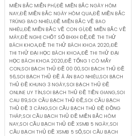
MIỀN BẮC MIỄN PHÍ
,
ĐỀ MIỀN BẮC NGÀY HÔM
NAY
,
ĐỀ MIỀN BẮC NGÀY HÔM QUA
,
ĐỀ MIỀN BẮC
TRÚNG BAO NHIÊU
,
ĐỀ MIỀN BẮC VỀ BAO
NHIÊU
,
ĐỀ MIỀN BẮC VỀ CON GÌ
,
ĐỀ MIỀN BẮC VỀ
MÁY
,
ĐỀ NGHỊ CHỐT SỔ BHXH ĐỀ
,
ĐỀ THI THỬ
BÁCH KHOA
,
ĐỀ THI THỬ BÁCH KHOA 2020
,
ĐỀ
THI THỬ ĐẠI HỌC BÁCH KHOA
,
ĐỀ THI THỬ ĐẠI
HỌC BÁCH KHOA 2020
,
ĐỀ TỔNG 1 CÓ MẤY
CON
,
SOI BẠCH THỦ ĐỀ 00 00
,
SOI BẠCH THỦ ĐỀ
56
,
SOI BẠCH THỦ ĐỀ Ă ĂN BAO NHIÊU
,
SOI BẠCH
THỦ ĐỀ KHUNG 3 NGÀY
,
SOI BẠCH THỦ ĐỀ
ONLINE UY TÍN
,
SOI BẠCH THỦ ĐỀ TIỀN GIANG
,
SOI
CAU 89
,
SOI CẦU BẠCH THỦ ĐỀ
,
SOI CẦU BẠCH
THỦ ĐỀ 3 CÀNG
,
SOI CẦU BẠCH THỦ ĐỀ ĐỒNG
THÁP
,
SOI CẦU BẠCH THỦ ĐỀ MIỀN BẮC HÔM
NAY
,
SOI CẦU BẠCH THỦ ĐỀ XSMB 5 NGÀY
,
SOI
CẦU BẠCH THỦ ĐỀ XSMB 5 SỐ
,
SOI CẦU BẠCH