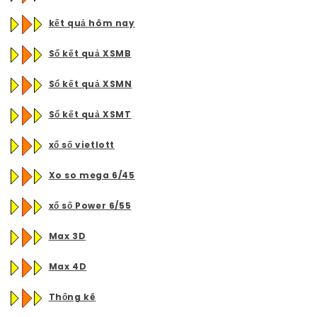
kết quả hôm nay
Sổ kết quả XSMB
Sổ kết quả XSMN
Sổ kết quả XSMT
xổ số vietlott
Xo so mega 6/45
xổ số Power 6/55
Max 3D
Max 4D
Thống kê