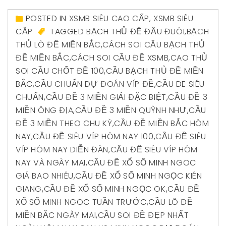
POSTED IN
XSMB SIÊU CAO CẤP
,
XSMB SIÊU
CẤP
TAGGED
BẠCH THỦ ĐỀ ĐẦU ĐUÔI
,
BẠCH
THỦ LÔ ĐỀ MIỀN BẮC
,
CÁCH SOI CẦU BẠCH THỦ
ĐỀ MIỀN BẮC
,
CÁCH SOI CẦU ĐỀ XSMB
,
CAO THỦ
SOI CẦU CHỐT ĐỀ 100
,
CẦU BẠCH THỦ ĐỀ MIỀN
BẮC
,
CẦU CHUẨN DỰ ĐOÁN VÍP ĐỀ
,
CẦU DE SIÊU
CHUẨN
,
CẦU ĐỀ 3 MIỀN GIẢI ĐẶC BIỆT
,
CẦU ĐỀ 3
MIỀN ÔNG ĐỊA
,
CẦU ĐỀ 3 MIỀN QUỲNH NHƯ
,
CẦU
ĐỀ 3 MIỀN THEO CHU KỲ
,
CẦU ĐỀ MIỀN BẮC HÔM
NAY
,
CẦU ĐỀ SIÊU VÍP HÔM NAY 100
,
CẦU ĐỀ SIÊU
VÍP HÔM NAY DIỄN ĐÀN
,
CẦU ĐỀ SIÊU VÍP HÔM
NAY VÀ NGÀY MAI
,
CẦU ĐỀ XỔ SỐ MINH NGOC
GIÁ BAO NHIÊU
,
CẦU ĐỀ XỔ SỐ MINH NGỌC KIÊN
GIANG
,
CẦU ĐỀ XỔ SỐ MINH NGỌC OK
,
CẦU ĐỀ
XỔ SỐ MINH NGOC TUẦN TRƯỚC
,
CẦU LÔ ĐỀ
MIỀN BẮC NGÀY MAI
,
CẦU SOI ĐỀ ĐẸP NHẤT