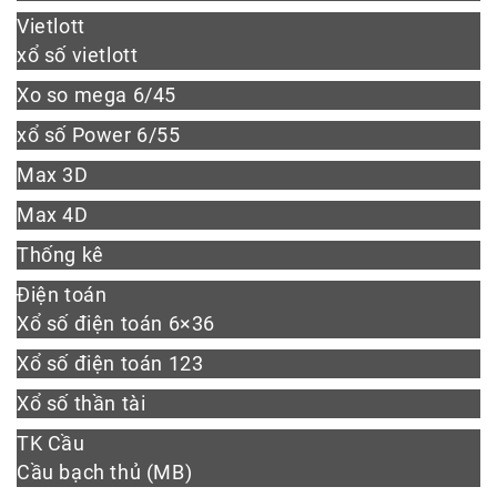
Vietlott
xổ số vietlott
Xo so mega 6/45
xổ số Power 6/55
Max 3D
Max 4D
Thống kê
Điện toán
Xổ số điện toán 6×36
Xổ số điện toán 123
Xổ số thần tài
TK Cầu
Cầu bạch thủ (MB)