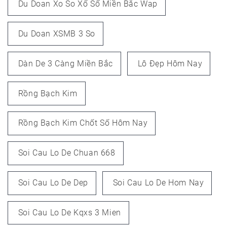
Du Doan Xo So Xổ Số Miền Bắc Wap
Du Doan XSMB 3 So
Dàn De 3 Càng Miền Bắc
Lô Đẹp Hôm Nay
Rồng Bạch Kim
Rồng Bạch Kim Chốt Số Hôm Nay
Soi Cau Lo De Chuan 668
Soi Cau Lo De Dep
Soi Cau Lo De Hom Nay
Soi Cau Lo De Kqxs 3 Mien