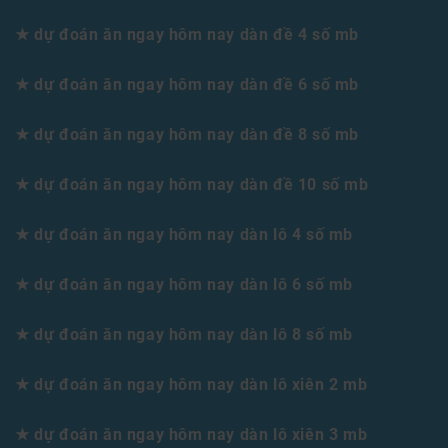
★ dự đoán ăn ngay hôm nay dàn đề 4 số mb
★ dự đoán ăn ngay hôm nay dàn đề 6 số mb
★ dự đoán ăn ngay hôm nay dàn đề 8 số mb
★ dự đoán ăn ngay hôm nay dàn đề 10 số mb
★ dự đoán ăn ngay hôm nay dàn lô 4 số mb
★ dự đoán ăn ngay hôm nay dàn lô 6 số mb
★ dự đoán ăn ngay hôm nay dàn lô 8 số mb
★ dự đoán ăn ngay hôm nay dàn lô xiên 2 mb
★ dự đoán ăn ngay hôm nay dàn lô xiên 3 mb