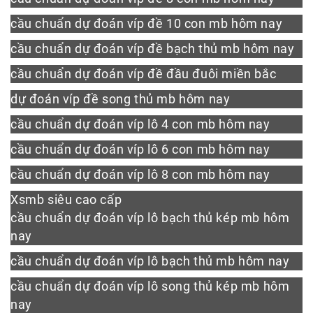
cầu chuẩn dự đoán víp đề 10 con mb hôm nay
cầu chuẩn dự đoán víp đề bạch thủ mb hôm nay
cầu chuẩn dự đoán víp đề đầu đuôi miền bắc
dự đoán víp đề song thủ mb hôm nay
cầu chuẩn dự đoán víp lô 4 con mb hôm nay
cầu chuẩn dự đoán víp lô 6 con mb hôm nay
cầu chuẩn dự đoán víp lô 8 con mb hôm nay
Xsmb siêu cao cấp
cầu chuẩn dự đoán víp lô bạch thủ kép mb hôm
nay
cầu chuẩn dự đoán víp lô bạch thủ mb hôm nay
cầu chuẩn dự đoán víp lô song thủ kép mb hôm
nay