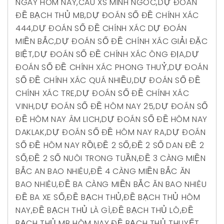
NGÀY HÔM NAY
,
CAU XS MINH NGOC
,
DỰ ĐOÁN
ĐỀ BẠCH THỦ MB
,
DỰ ĐOÁN SỐ ĐỀ CHÍNH XÁC
444
,
DỰ ĐOÁN SỐ ĐỀ CHÍNH XÁC DỰ ĐOÁN
MIỀN BẮC
,
DỰ ĐOÁN SỐ ĐỀ CHÍNH XÁC GIẢI ĐẶC
BIỆT
,
DỰ ĐOÁN SỐ ĐỀ CHÍNH XÁC ÔNG ĐỊA
,
DỰ
ĐOÁN SỐ ĐỀ CHÍNH XÁC PHONG THUỶ
,
DỰ ĐOÁN
SỐ ĐỀ CHÍNH XÁC QUÁ NHIỀU
,
DỰ ĐOÁN SỐ ĐỀ
CHÍNH XÁC TRE
,
DỰ ĐOÁN SỐ ĐỀ CHÍNH XÁC
VINH
,
DỰ ĐOÁN SỐ ĐỀ HÔM NAY 25
,
DỰ ĐOÁN SỐ
ĐỀ HÔM NAY ÂM LICH
,
DỰ ĐOÁN SỐ ĐỀ HÔM NAY
DAKLAK
,
DỰ ĐOÁN SỐ ĐỀ HÔM NAY RA
,
DỰ ĐOÁN
SỐ ĐỀ HÔM NAY RỒI
,
ĐỀ 2 SỐ
,
ĐỀ 2 SỐ DAN ĐỀ 2
SỐ
,
ĐỀ 2 SỐ NUÔI TRONG TUẦN
,
ĐỀ 3 CÀNG MIỀN
BẮC AN BAO NHIÊU
,
ĐỀ 4 CÀNG MIỀN BẮC ĂN
BAO NHIÊU
,
ĐỀ BA CÀNG MIỀN BẮC ĂN BAO NHIÊU
ĐỀ BA XE SỐ
,
ĐỀ BẠCH THỦ
,
ĐỀ BẠCH THỦ HÔM
NAY
,
ĐỀ BẠCH THỦ LÀ GÌ
,
ĐỀ BẠCH THỦ LÔ
,
ĐỀ
BẠCH THỦ MB HÔM NAY
,
ĐỀ BẠCH THỦ THUYẾT