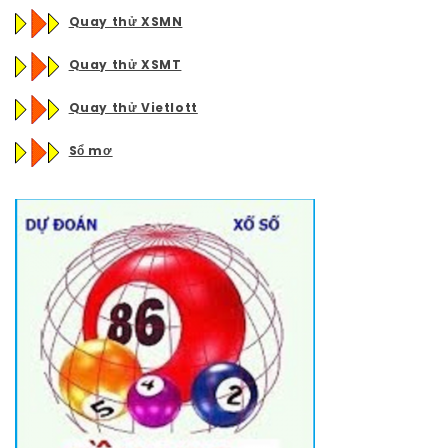
Quay thử XSMN
Quay thử XSMT
Quay thử Vietlott
Sổ mơ