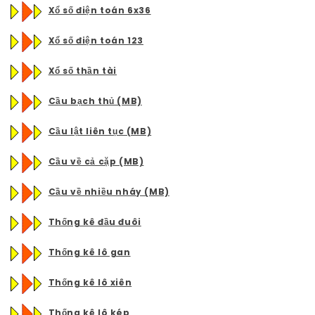
Xổ số điện toán 6x36
Xổ số điện toán 123
Xổ số thần tài
Cầu bạch thủ (MB)
Cầu lật liên tục (MB)
Cầu về cả cặp (MB)
Cầu về nhiều nháy (MB)
Thống kê đầu đuôi
Thống kê lô gan
Thống kê lô xiên
Thống kê lô kép