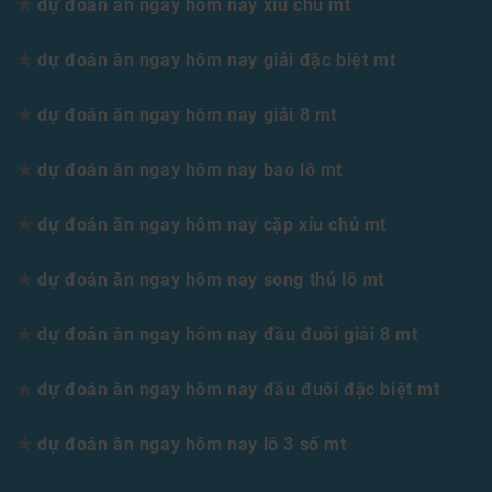
★
dự đoán ăn ngay hôm nay xỉu chủ mt
★
dự đoán ăn ngay hôm nay giải đặc biệt mt
★
dự đoán ăn ngay hôm nay giải 8 mt
★
dự đoán ăn ngay hôm nay bao lô mt
★
dự đoán ăn ngay hôm nay cặp xỉu chủ mt
★
dự đoán ăn ngay hôm nay song thủ lô mt
★
dự đoán ăn ngay hôm nay đầu đuôi giải 8 mt
★
dự đoán ăn ngay hôm nay đầu đuôi đặc biệt mt
★
dự đoán ăn ngay hôm nay lô 3 số mt