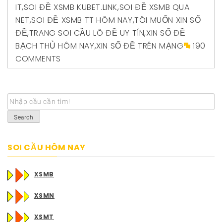
IT
,
SOI ĐỀ XSMB KUBET.LINK
,
SOI ĐỀ XSMB QUA
NET
,
SOI ĐỀ XSMB TT HÔM NAY
,
TÔI MUỐN XIN SỐ
ĐỀ
,
TRANG SOI CẦU LÔ ĐỀ UY TÍN
,
XIN SỐ ĐỀ
BẠCH THỦ HÔM NAY
,
XIN SỐ ĐỀ TRÊN MẠNG
190
COMMENTS
Search
SOI CẦU HÔM NAY
XSMB
XSMN
XSMT