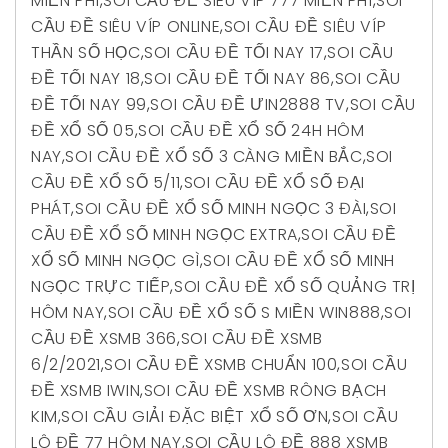
MIỄN PHÍ
,
SOI CẦU ĐỀ SIÊU VÍP 777 MIỄN PHÍ
,
SOI
CẦU ĐỀ SIÊU VÍP ONLINE
,
SOI CẦU ĐỀ SIÊU VÍP
THẦN SỐ HỌC
,
SOI CẦU ĐỀ TỐI NAY 17
,
SOI CẦU
ĐỀ TỐI NAY 18
,
SOI CẦU ĐỀ TỐI NAY 86
,
SOI CẦU
ĐỀ TỐI NAY 99
,
SOI CẦU ĐỀ ƯIN2888 TV
,
SOI CẦU
ĐỀ XỔ SỐ 05
,
SOI CẦU ĐỀ XỔ SỐ 24H HÔM
NAY
,
SOI CẦU ĐỀ XỔ SỐ 3 CÀNG MIỀN BẮC
,
SOI
CẦU ĐỀ XỔ SỐ 5/11
,
SOI CẦU ĐỀ XỔ SỐ ĐẠI
PHÁT
,
SOI CẦU ĐỀ XỔ SỐ MINH NGỌC 3 ĐÀI
,
SOI
CẦU ĐỀ XỔ SỐ MINH NGỌC EXTRA
,
SOI CẦU ĐỀ
XỔ SỐ MINH NGỌC GÌ
,
SOI CẦU ĐỀ XỔ SỐ MINH
NGỌC TRỰC TIẾP
,
SOI CẦU ĐỀ XỔ SỐ QUẢNG TRỊ
HÔM NAY
,
SOI CẦU ĐỀ XỔ SỐ S MIỀN WIN888
,
SOI
CẦU ĐỀ XSMB 366
,
SOI CẦU ĐỀ XSMB
6/2/2021
,
SOI CẦU ĐỀ XSMB CHUẨN 100
,
SOI CẦU
ĐỀ XSMB IWIN
,
SOI CẦU ĐỀ XSMB RÔNG BẠCH
KIM
,
SOI CẦU GIẢI ĐẶC BIỆT XỔ SỐ ƠN
,
SOI CẦU
LÔ ĐỀ 77 HÔM NAY
,
SOI CẦU LÔ ĐỀ 888 XSMB