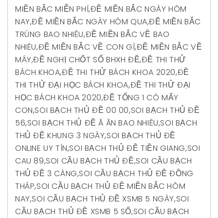
MIỀN BẮC MIỄN PHÍ
,
ĐỀ MIỀN BẮC NGÀY HÔM
NAY
,
ĐỀ MIỀN BẮC NGÀY HÔM QUA
,
ĐỀ MIỀN BẮC
TRÚNG BAO NHIÊU
,
ĐỀ MIỀN BẮC VỀ BAO
NHIÊU
,
ĐỀ MIỀN BẮC VỀ CON GÌ
,
ĐỀ MIỀN BẮC VỀ
MÁY
,
ĐỀ NGHỊ CHỐT SỔ BHXH ĐỀ
,
ĐỀ THI THỬ
BÁCH KHOA
,
ĐỀ THI THỬ BÁCH KHOA 2020
,
ĐỀ
THI THỬ ĐẠI HỌC BÁCH KHOA
,
ĐỀ THI THỬ ĐẠI
HỌC BÁCH KHOA 2020
,
ĐỀ TỔNG 1 CÓ MẤY
CON
,
SOI BẠCH THỦ ĐỀ 00 00
,
SOI BẠCH THỦ ĐỀ
56
,
SOI BẠCH THỦ ĐỀ Ă ĂN BAO NHIÊU
,
SOI BẠCH
THỦ ĐỀ KHUNG 3 NGÀY
,
SOI BẠCH THỦ ĐỀ
ONLINE UY TÍN
,
SOI BẠCH THỦ ĐỀ TIỀN GIANG
,
SOI
CAU 89
,
SOI CẦU BẠCH THỦ ĐỀ
,
SOI CẦU BẠCH
THỦ ĐỀ 3 CÀNG
,
SOI CẦU BẠCH THỦ ĐỀ ĐỒNG
THÁP
,
SOI CẦU BẠCH THỦ ĐỀ MIỀN BẮC HÔM
NAY
,
SOI CẦU BẠCH THỦ ĐỀ XSMB 5 NGÀY
,
SOI
CẦU BẠCH THỦ ĐỀ XSMB 5 SỐ
,
SOI CẦU BẠCH