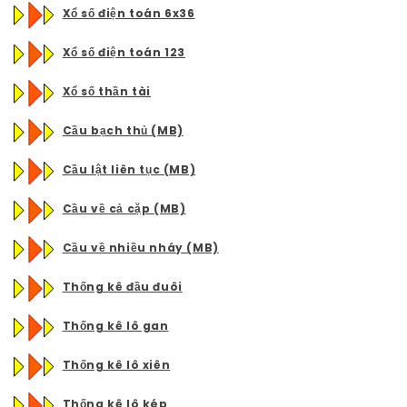
Xổ số điện toán 6x36
Xổ số điện toán 123
Xổ số thần tài
Cầu bạch thủ (MB)
Cầu lật liên tục (MB)
Cầu về cả cặp (MB)
Cầu về nhiều nháy (MB)
Thống kê đầu đuôi
Thống kê lô gan
Thống kê lô xiên
Thống kê lô kép