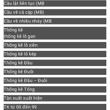
Cầu lật liên tục (MB
Cầu về cả cặp (MB)
Cầu về nhiều nháy (MB
Thống kê
thống kê lô gan
Thống kê lô xiên
Thống kê lô kép
Thống kê Đầu
Thống kê Đuôi
Thống kê Đầu – Đuôi
Thống kê Tổng
Tần suất xuất hiện
TK từ 00 đến 99