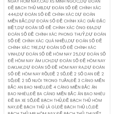
NGÀY HÔM NAY
,
CAU XS MINH NGOC
,
DỰ ĐOÁN
ĐỀ BẠCH THỦ MB
,
DỰ ĐOÁN SỐ ĐỀ CHÍNH XÁC
444
,
DỰ ĐOÁN SỐ ĐỀ CHÍNH XÁC DỰ ĐOÁN
MIỀN BẮC
,
DỰ ĐOÁN SỐ ĐỀ CHÍNH XÁC GIẢI ĐẶC
BIỆT
,
DỰ ĐOÁN SỐ ĐỀ CHÍNH XÁC ÔNG ĐỊA
,
DỰ
ĐOÁN SỐ ĐỀ CHÍNH XÁC PHONG THUỶ
,
DỰ ĐOÁN
SỐ ĐỀ CHÍNH XÁC QUÁ NHIỀU
,
DỰ ĐOÁN SỐ ĐỀ
CHÍNH XÁC TRE
,
DỰ ĐOÁN SỐ ĐỀ CHÍNH XÁC
VINH
,
DỰ ĐOÁN SỐ ĐỀ HÔM NAY 25
,
DỰ ĐOÁN SỐ
ĐỀ HÔM NAY ÂM LICH
,
DỰ ĐOÁN SỐ ĐỀ HÔM NAY
DAKLAK
,
DỰ ĐOÁN SỐ ĐỀ HÔM NAY RA
,
DỰ ĐOÁN
SỐ ĐỀ HÔM NAY RỒI
,
ĐỀ 2 SỐ
,
ĐỀ 2 SỐ DAN ĐỀ 2
SỐ
,
ĐỀ 2 SỐ NUÔI TRONG TUẦN
,
ĐỀ 3 CÀNG MIỀN
BẮC AN BAO NHIÊU
,
ĐỀ 4 CÀNG MIỀN BẮC ĂN
BAO NHIÊU
,
ĐỀ BA CÀNG MIỀN BẮC ĂN BAO NHIÊU
ĐỀ BA XE SỐ
,
ĐỀ BẠCH THỦ
,
ĐỀ BẠCH THỦ HÔM
NAY
,
ĐỀ BẠCH THỦ LÀ GÌ
,
ĐỀ BẠCH THỦ LÔ
,
ĐỀ
BẠCH THỦ MB HÔM NAY
,
ĐỀ BẠCH THỦ THUYẾT