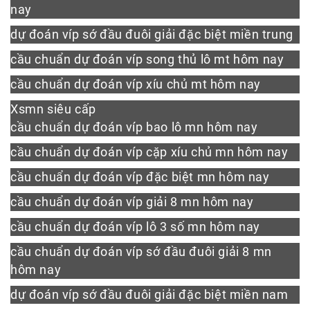
nay
dự đoán víp sớ đầu đuôi giải đặc biệt miền trung
cầu chuẩn dự đoán víp song thủ lô mt hôm nay
cầu chuẩn dự đoán víp xíu chủ mt hôm nay
Xsmn siêu cấp
cầu chuẩn dự đoán víp bao lô mn hôm nay
cầu chuẩn dự đoán víp cặp xíu chủ mn hôm nay
cầu chuẩn dự đoán víp đặc biệt mn hôm nay
cầu chuẩn dự đoán víp giải 8 mn hôm nay
cầu chuẩn dự đoán víp lô 3 số mn hôm nay
cầu chuẩn dự đoán víp sớ đầu đuôi giải 8 mn
hôm nay
dự đoán víp sớ đầu đuôi giải đặc biệt miền nam