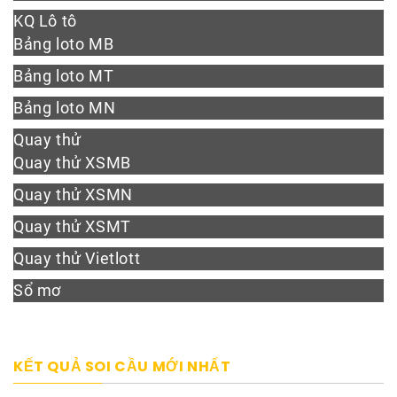
KQ Lô tô
Bảng loto MB
Bảng loto MT
Bảng loto MN
Quay thử
Quay thử XSMB
Quay thử XSMN
Quay thử XSMT
Quay thử Vietlott
Sổ mơ
KẾT QUẢ SOI CẦU MỚI NHẤT