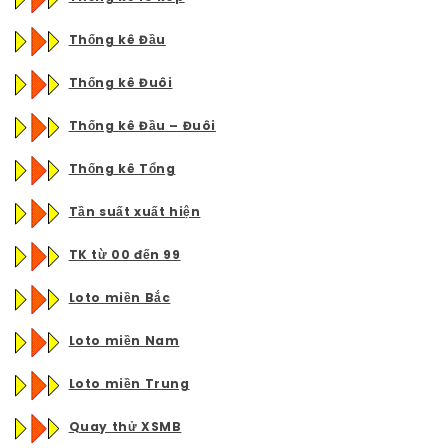
Thống kê Đầu
Thống kê Đuôi
Thống kê Đầu – Đuôi
Thống kê Tổng
Tần suất xuất hiện
TK từ 00 đến 99
Loto miền Bắc
Loto miền Nam
Loto miền Trung
Quay thử XSMB