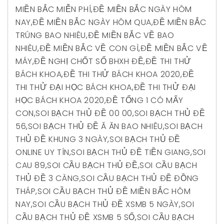
MIỀN BẮC MIỄN PHÍ
,
ĐỀ MIỀN BẮC NGÀY HÔM
NAY
,
ĐỀ MIỀN BẮC NGÀY HÔM QUA
,
ĐỀ MIỀN BẮC
TRÚNG BAO NHIÊU
,
ĐỀ MIỀN BẮC VỀ BAO
NHIÊU
,
ĐỀ MIỀN BẮC VỀ CON GÌ
,
ĐỀ MIỀN BẮC VỀ
MÁY
,
ĐỀ NGHỊ CHỐT SỔ BHXH ĐỀ
,
ĐỀ THI THỬ
BÁCH KHOA
,
ĐỀ THI THỬ BÁCH KHOA 2020
,
ĐỀ
THI THỬ ĐẠI HỌC BÁCH KHOA
,
ĐỀ THI THỬ ĐẠI
HỌC BÁCH KHOA 2020
,
ĐỀ TỔNG 1 CÓ MẤY
CON
,
SOI BẠCH THỦ ĐỀ 00 00
,
SOI BẠCH THỦ ĐỀ
56
,
SOI BẠCH THỦ ĐỀ Ă ĂN BAO NHIÊU
,
SOI BẠCH
THỦ ĐỀ KHUNG 3 NGÀY
,
SOI BẠCH THỦ ĐỀ
ONLINE UY TÍN
,
SOI BẠCH THỦ ĐỀ TIỀN GIANG
,
SOI
CAU 89
,
SOI CẦU BẠCH THỦ ĐỀ
,
SOI CẦU BẠCH
THỦ ĐỀ 3 CÀNG
,
SOI CẦU BẠCH THỦ ĐỀ ĐỒNG
THÁP
,
SOI CẦU BẠCH THỦ ĐỀ MIỀN BẮC HÔM
NAY
,
SOI CẦU BẠCH THỦ ĐỀ XSMB 5 NGÀY
,
SOI
CẦU BẠCH THỦ ĐỀ XSMB 5 SỐ
,
SOI CẦU BẠCH