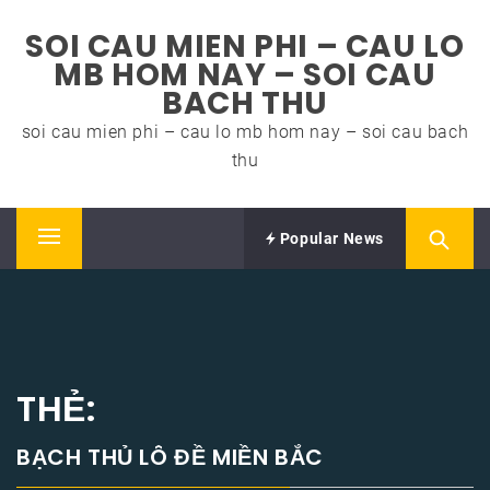
Skip
SOI CAU MIEN PHI – CAU LO
to
MB HOM NAY – SOI CAU
content
BACH THU
soi cau mien phi – cau lo mb hom nay – soi cau bach
thu
Popular News
Primary
Menu
THẺ:
BẠCH THỦ LÔ ĐỀ MIỀN BẮC