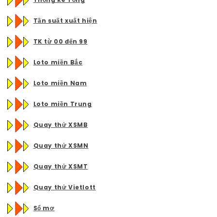
Tần suất xuất hiện
TK từ 00 đến 99
Loto miền Bắc
Loto miền Nam
Loto miền Trung
Quay thử XSMB
Quay thử XSMN
Quay thử XSMT
Quay thử Vietlott
Sổ mơ