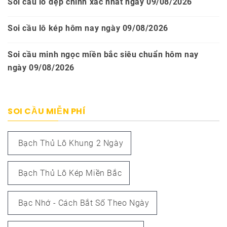
Soi cầu lô đẹp chính xác nhất ngày 09/08/2026
Soi cầu lô kép hôm nay ngày 09/08/2026
Soi cầu minh ngọc miền bắc siêu chuẩn hôm nay
ngày 09/08/2026
SOI CẦU MIỄN PHÍ
Bạch Thủ Lô Khung 2 Ngày
Bạch Thủ Lô Kép Miền Bắc
Bạc Nhớ - Cách Bắt Số Theo Ngày