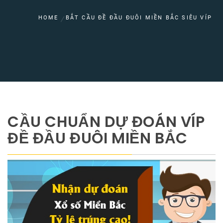
HOME
BẮT CẦU ĐỀ ĐẦU ĐUÔI MIỀN BẮC SIÊU VÍP
CẦU CHUẨN DỰ ĐOÁN VÍP
ĐỀ ĐẦU ĐUÔI MIỀN BẮC