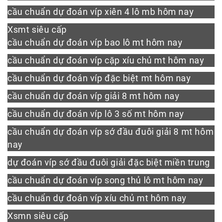
cầu chuẩn dự đoán víp xiên 4 lô mb hôm nay
Xsmt siêu cấp
cầu chuẩn dự đoán víp bao lô mt hôm nay
cầu chuẩn dự đoán víp cặp xíu chủ mt hôm nay
cầu chuẩn dự đoán víp đặc biệt mt hôm nay
cầu chuẩn dự đoán víp giải 8 mt hôm nay
cầu chuẩn dự đoán víp lô 3 số mt hôm nay
cầu chuẩn dự đoán víp sớ đầu đuôi giải 8 mt hôm
nay
dự đoán víp sớ đầu đuôi giải đặc biệt miền trung
cầu chuẩn dự đoán víp song thủ lô mt hôm nay
cầu chuẩn dự đoán víp xíu chủ mt hôm nay
Xsmn siêu cấp