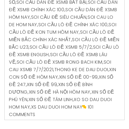
SỐ
,
SOI CẦU DÀN ĐỀ XSMB BẤT BẠI
,
SOI CẦU DÀN
ĐỀ XSMB CHÍNH XÁC 100
,
SOI CẦU DÀN ĐỀ XSMB
HÔM NAY
,
SOI CẦU ĐỀ SIÊU CHUẨN
,
SOI CAU LO
DE HOM NAY
,
SOI CẦU LÔ ĐỀ CHÍNH XÁC 100
,
SOI
CẦU LÔ ĐỀ KON TUM HÔM NAY
,
SOI CẦU LÔ ĐỀ
MIỀN BẮC CHÍNH XÁC NHẤT
,
SOI CẦU LÔ ĐỀ MIỀN
BẮC U23
,
SOI CẦU LÔ ĐỀ XSMB 5/7/2
,
SOI CẦU LÔ
ĐỀ XSMB ENGLISH
,
SOI CẦU LÔ ĐỀ XSMB LÂU
VỀ
,
SOI CẦU LÔ ĐỀ XSMB RONG BACH KIM
,
SOI
CAU XSMB 7/7/2021
,
THONG KE DE DAU DUOI
,
XIN
CON SỐ ĐỀ HÔM NAY
,
XIN SỐ ĐỀ 00-99
,
XIN SỐ
ĐỀ 247
,
XIN SỐ ĐỀ 99
,
XIN SỐ ĐỀ BÌNH
DƯƠNG
,
XIN SỐ ĐỀ HÀ NỘI HÔM NAY
,
XIN SỐ ĐỀ
PHÚ YÊN
,
XIN SỐ ĐỀ TÂM LINH
,
XO SO DAU DUOI
HOM NAY
,
XS DAU DUOI HOM NAY
101
COMMENTS