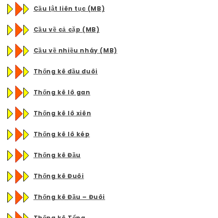
Cầu lật liên tục (MB)
Cầu về cả cặp (MB)
Cầu về nhiều nháy (MB)
Thống kê đầu đuôi
Thống kê lô gan
Thống kê lô xiên
Thống kê lô kép
Thống kê Đầu
Thống kê Đuôi
Thống kê Đầu – Đuôi
Thống kê Tổng