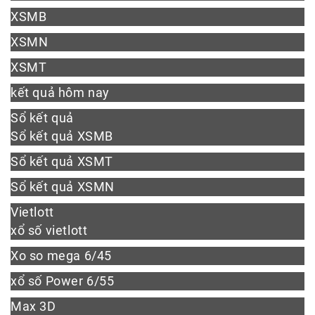
XSMB
XSMN
XSMT
kết quả hôm nay
Sổ kết quả
Sổ kết quả XSMB
Sổ kết quả XSMT
Sổ kết quả XSMN
Vietlott
xổ số vietlott
Xo so mega 6/45
xổ số Power 6/55
Max 3D