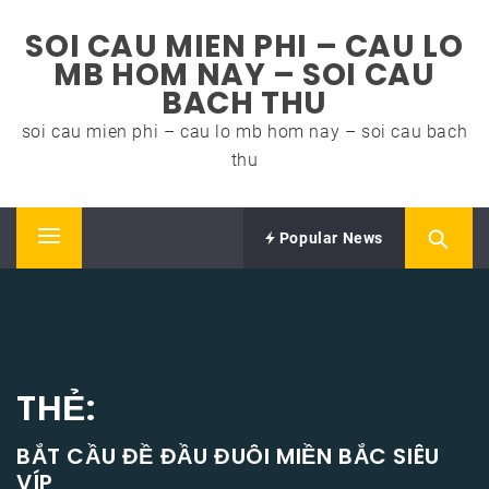
Skip
SOI CAU MIEN PHI – CAU LO
to
MB HOM NAY – SOI CAU
content
BACH THU
soi cau mien phi – cau lo mb hom nay – soi cau bach
thu
Popular News
Primary
Menu
THẺ:
BẮT CẦU ĐỀ ĐẦU ĐUÔI MIỀN BẮC SIÊU
VÍP