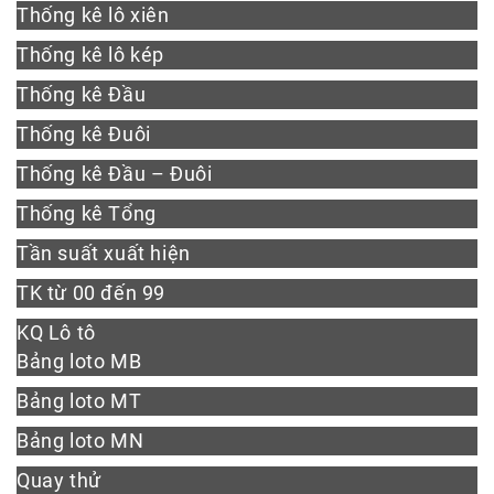
Thống kê lô xiên
Thống kê lô kép
Thống kê Đầu
Thống kê Đuôi
Thống kê Đầu – Đuôi
Thống kê Tổng
Tần suất xuất hiện
TK từ 00 đến 99
KQ Lô tô
Bảng loto MB
Bảng loto MT
Bảng loto MN
Quay thử