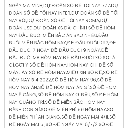
NGÀY MAI VINH
,
DỰ ĐOÁN SỐ ĐỀ TỐI NAY 777
,
DỰ
ĐOÁN SỐ ĐỀ TỐI NAY INTER
,
DỰ ĐOÁN SỐ ĐỀ TỐI
NAY RỒI
,
DỰ ĐOÁN SỐ ĐỀ TỐI NAY ROMA
,
DỰ
ĐOÁN USD
,
DỰ ĐOÁN XS
,
ĐÀI CHÍNH SỐ ĐỀ HÔM
NAY
,
ĐẦU ĐUÔI MIỀN BẮC ĂN BAO NHIÊU
,
ĐẦU
ĐUÔI MIỀN BẮC HÔM NAY
,
ĐỀ ĐẦU ĐUÔI 097
,
ĐỀ
ĐẦU ĐUÔI 7 NGÀY
,
ĐỀ ĐẦU ĐUÔI 9 NGÀY
,
ĐỀ
ĐẦU ĐUÔI MB HÔM NAY
,
ĐỀ ĐẦU ĐUÔI XỔ SỐ LÀ
GÌ
,
GỢI Ý SỐ ĐỀ HÔM NAY
,
HÔM NAY GHI ĐỀ SỐ
MẤY
,
LẤY SỐ ĐỀ HÔM NAY
,
MIẾU XIN SỐ ĐỀ
,
SỐ ĐỀ
HÔM NAY 5 4 2022
,
SỐ ĐỀ HÔM NAY 96
,
SỐ ĐỀ
HÔM NAY ĂN
,
SỐ ĐỀ HÔM NAY ĂN GÌ
,
SỐ ĐỀ HÔM
NAY Ê CÀNG
,
SỐ ĐỀ HÔM NAY Ơ ĐÂU
,
SỐ ĐỀ HÔM
NAY QUẢNG TRỊ
,
SỐ ĐỀ MIỀN BẮC HÔM NAY
ĐÁNH CON GÌ
,
SỐ ĐỀ MIỄN PHÍ 99 HÔM NAY
,
SỐ
ĐỀ MIỄN PHÍ AN GIANG
,
SỐ ĐỀ NGÀY MAI 4/11
,
SỐ
ĐỀ NGÀY MAI 51
,
SỐ ĐỀ NGÀY MAI 6/7/2
,
SỐ ĐỀ