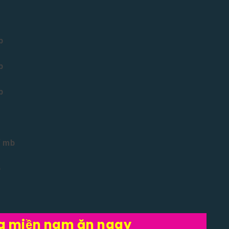
b
b
b
ố mb
b
b
ng miền nam ăn ngay