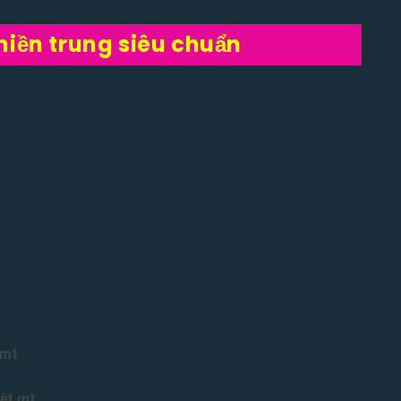
miền trung siêu chuẩn
 mt
ệt mt