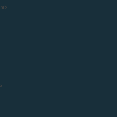
p mb
b