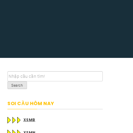
Search
SOI CẦU HÔM NAY
XSMB
XSMN