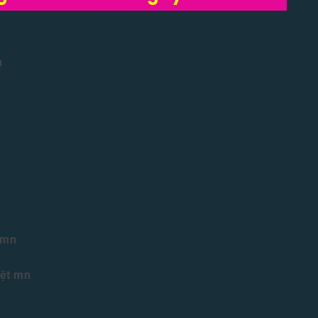
n
 mn
iệt mn