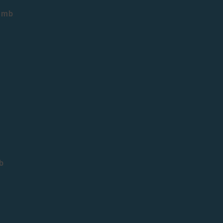
p mb
b