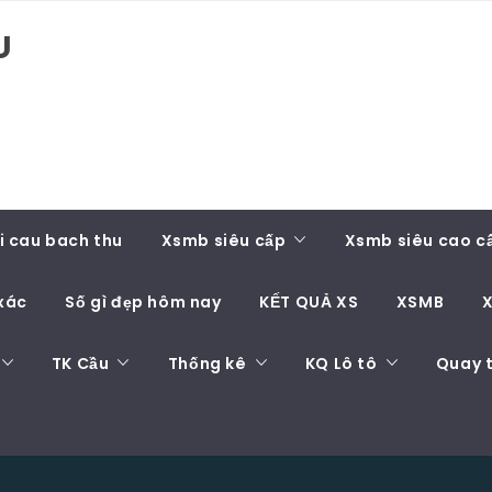
U
i cau bach thu
Xsmb siêu cấp
Xsmb siêu cao c
 xác
Số gì đẹp hôm nay
KẾT QUẢ XS
XSMB
TK Cầu
Thống kê
KQ Lô tô
Quay 