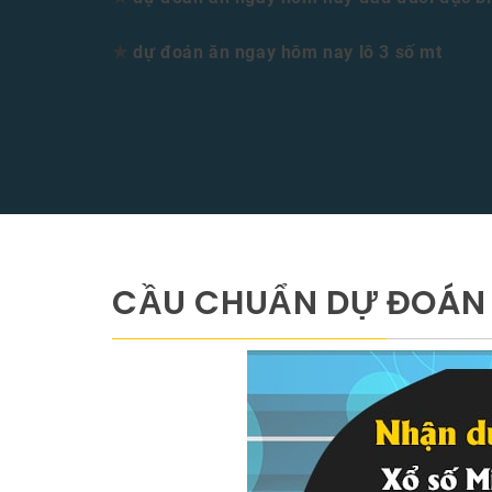
★
dự đoán ăn ngay hôm nay lô 3 số mt
CẦU CHUẨN DỰ ĐOÁN 