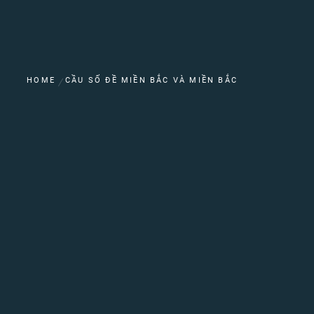
HOME
CẦU SỐ ĐỀ MIỀN BẮC VÀ MIỀN BẮC