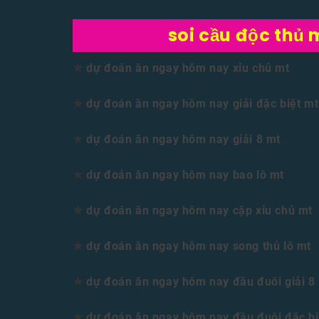
soi cầu độc thủ 
★
dự đoán ăn ngay hôm nay xỉu chủ mt
★
dự đoán ăn ngay hôm nay giải đặc biệt mt
★
dự đoán ăn ngay hôm nay giải 8 mt
★
dự đoán ăn ngay hôm nay bao lô mt
★
dự đoán ăn ngay hôm nay cặp xỉu chủ mt
★
dự đoán ăn ngay hôm nay song thủ lô mt
★
dự đoán ăn ngay hôm nay đầu đuôi giải 8
★
dự đoán ăn ngay hôm nay đầu đuôi đặc bi