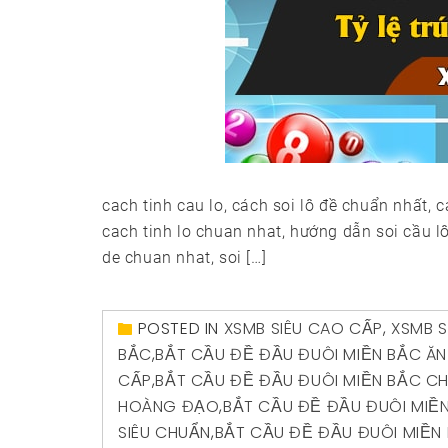
cach tinh cau lo, cách soi lô đề chuẩn nhất, c
cach tinh lo chuan nhat, hướng dẫn soi cầu lô
de chuan nhat, soi […]
POSTED IN
XSMB SIÊU CAO CẤP
,
XSMB S
BẮC
,
BẮT CẦU ĐỀ ĐẦU ĐUÔI MIỀN BẮC Ă
CẤP
,
BẮT CẦU ĐỀ ĐẦU ĐUÔI MIỀN BẮC CH
HOÀNG ĐẠO
,
BẮT CẦU ĐỀ ĐẦU ĐUÔI MIỀ
SIÊU CHUẨN
,
BẮT CẦU ĐỀ ĐẦU ĐUÔI MIỀN 