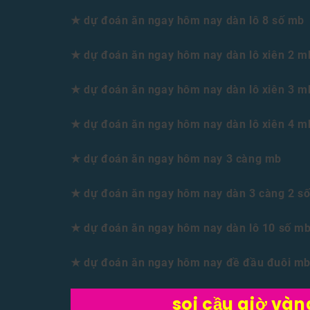
★ dự đoán ăn ngay hôm nay dàn lô 8 số mb
★ dự đoán ăn ngay hôm nay dàn lô xiên 2 m
★ dự đoán ăn ngay hôm nay dàn lô xiên 3 m
★ dự đoán ăn ngay hôm nay dàn lô xiên 4 m
★ dự đoán ăn ngay hôm nay 3 càng mb
★ dự đoán ăn ngay hôm nay dàn 3 càng 2 s
★ dự đoán ăn ngay hôm nay dàn lô 10 số m
★ dự đoán ăn ngay hôm nay đề đầu đuôi m
soi cầu giờ và