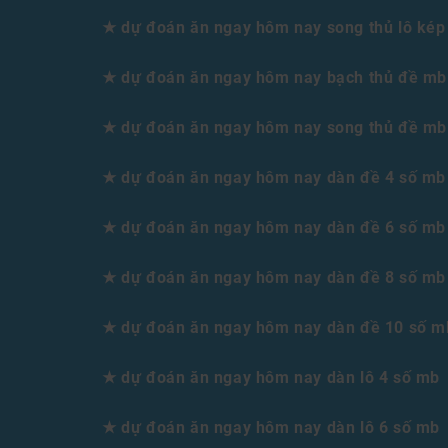
★ dự đoán ăn ngay hôm nay song thủ lô ké
★ dự đoán ăn ngay hôm nay bạch thủ đề mb
★ dự đoán ăn ngay hôm nay song thủ đề mb
★ dự đoán ăn ngay hôm nay dàn đề 4 số mb
★ dự đoán ăn ngay hôm nay dàn đề 6 số mb
★ dự đoán ăn ngay hôm nay dàn đề 8 số mb
★ dự đoán ăn ngay hôm nay dàn đề 10 số m
★ dự đoán ăn ngay hôm nay dàn lô 4 số mb
★ dự đoán ăn ngay hôm nay dàn lô 6 số mb