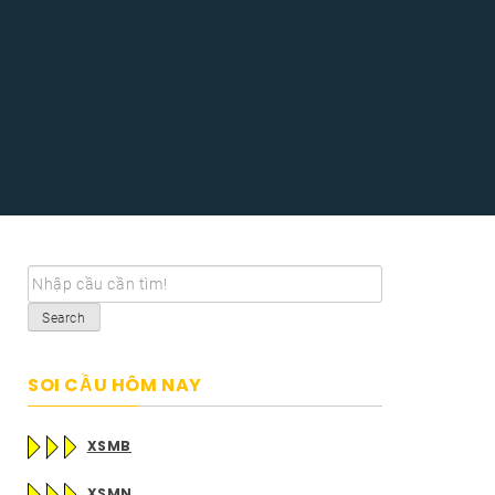
Search
SOI CẦU HÔM NAY
XSMB
XSMN