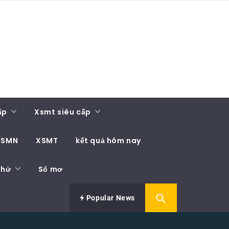
ấp
Xsmt siêu cấp
XSMN
XSMT
kết quả hôm nay
thử
Sổ mơ
Popular News