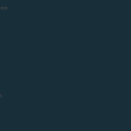
p mb
b