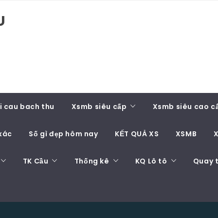
U
i cau bach thu
Xsmb siêu cấp
Xsmb siêu cao c
 xác
Số gì đẹp hôm nay
KẾT QUẢ XS
XSMB
TK Cầu
Thống kê
KQ Lô tô
Quay 