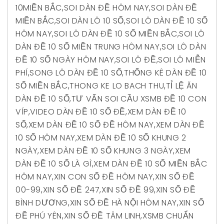
10MIỀN BẮC
,
SOI DÀN ĐỀ HÔM NAY
,
SOI DÀN ĐỀ
MIỀN BẮC
,
SOI DÀN LÔ 10 SỐ
,
SOI LÔ DÀN ĐỀ 10 SỐ
HÔM NAY
,
SOI LÔ DÀN ĐỀ 10 SỐ MIỀN BẮC
,
SOI LÔ
DÀN ĐỀ 10 SỐ MIỀN TRUNG HÔM NAY
,
SOI LÔ DÀN
ĐỀ 10 SỐ NGÀY HÔM NAY
,
SOI LÔ ĐỀ
,
SOI LÔ MIỄN
PHÍ
,
SONG LÔ DÀN ĐỀ 10 SỐ
,
THỐNG KÊ DÀN ĐỀ 10
SỐ MIỀN BẮC
,
THONG KE LO BACH THU
,
TỈ LỆ ĂN
DÀN ĐỀ 10 SỐ
,
TƯ VẤN SOI CẦU XSMB ĐỀ 10 CON
VÍP
,
VIDEO DÀN ĐỀ 10 SỐ ĐỀ
,
XEM DÀN ĐỀ 10
SỐ
,
XEM DÀN ĐỀ 10 SỐ ĐỀ HÔM NAY
,
XEM DÀN ĐỀ
10 SỐ HÔM NAY
,
XEM DÀN ĐỀ 10 SỐ KHUNG 2
NGÀY
,
XEM DÀN ĐỀ 10 SỐ KHUNG 3 NGÀY
,
XEM
DÀN ĐỀ 10 SỐ LÀ GÌ
,
XEM DÀN ĐỀ 10 SỐ MIỀN BẮC
HÔM NAY
,
XIN CON SỐ ĐỀ HÔM NAY
,
XIN SỐ ĐỀ
00-99
,
XIN SỐ ĐỀ 247
,
XIN SỐ ĐỀ 99
,
XIN SỐ ĐỀ
BÌNH DƯƠNG
,
XIN SỐ ĐỀ HÀ NỘI HÔM NAY
,
XIN SỐ
ĐỀ PHÚ YÊN
,
XIN SỐ ĐỀ TÂM LINH
,
XSMB CHUẨN