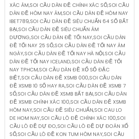
XÁC ÂM
,
SOI CẦU DÀN ĐỀ CHÍNH XÁC SỐ
,
SOI CẦU
DÀN ĐỀ HÔM NAY ÂM
,
SOI CẦU DÀN ĐỀ HÔM NAY
IBET789
,
SOI CẦU DÀN ĐỀ SIÊU CHUẨN 64 SỐ BẤT
BẠI
,
SOI CẦU DÀN ĐỀ SIÊU CHUẨN ÂM
DƯƠNG
,
SOI CẦU DÀN ĐỀ TỐI NAY
,
SOI CẦU DÀN
ĐỀ TỐI NAY 25 SỐ
,
SOI CẦU DÀN ĐỀ TỐI NAY ÂM
NGÀY
,
SOI CẦU DÀN ĐỀ TỐI NAY HÀ NỘI
,
SOI CẦU
DÀN ĐỀ TỐI NAY ICELAND
,
SOI CẦU DÀN ĐỀ TỐI
NAY TPHCM
,
SOI CẦU DÀN ĐỀ XỔ SỐ ĐẶC
BIỆT
,
SOI CẦU DÀN ĐỀ XSMB 000
,
SOI CẦU DÀN
ĐỀ XSMB 10 SỐ HAY RA
,
SOI CẦU DÀN ĐỀ XSMB 7
SỐ
,
SOI CẦU DÀN ĐỀ XSMB BẤT BẠI
,
SOI CẦU DÀN
ĐỀ XSMB CHÍNH XÁC 100
,
SOI CẦU DÀN ĐỀ XSMB
HÔM NAY
,
SOI CẦU ĐỀ SIÊU CHUẨN
,
SOI CAU LO
DE HOM NAY
,
SOI CẦU LÔ ĐỀ CHÍNH XÁC 100
,
SOI
CẦU LÔ ĐỀ DỰ ĐO
,
SOI CẦU LÔ ĐỀ DỰ ĐOÁN XỔ
SỐ
,
SOI CẦU LÔ ĐỀ KON TUM HÔM NAY
,
SOI CẦU