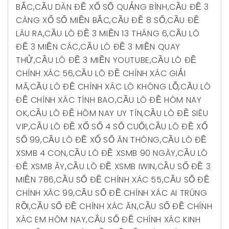
BẮC
,
CẦU DÀN ĐỀ XỔ SỐ QUẢNG BÌNH
,
CẦU ĐỀ 3
CÀNG XỔ SỐ MIỀN BẮC
,
CẦU ĐỀ 8 SỐ
,
CẦU ĐỀ
LÂU RA
,
CẦU LÔ ĐỀ 3 MIỀN 13 THÁNG 6
,
CẦU LÔ
ĐỀ 3 MIỀN CÁC
,
CẦU LÔ ĐỀ 3 MIỀN QUAY
THỬ
,
CẦU LÔ ĐỀ 3 MIỀN YOUTUBE
,
CẦU LÔ ĐỀ
CHÍNH XÁC 56
,
CẦU LÔ ĐỀ CHÍNH XÁC GIẢI
MÃ
,
CẦU LÔ ĐỀ CHÍNH XÁC LÔ KHÔNG LỖ
,
CẦU LÔ
ĐỀ CHÍNH XÁC TÍNH BAO
,
CẦU LÔ ĐỀ HÔM NAY
OK
,
CẦU LÔ ĐỀ HÔM NAY UY TÍN
,
CẦU LÔ ĐỀ SIÊU
VIP
,
CẦU LÔ ĐỀ XỔ SỐ 4 SỐ CUỐI
,
CẦU LÔ ĐỀ XỔ
SỐ 99
,
CẦU LÔ ĐỀ XỔ SỐ ĂN THÔNG
,
CẦU LÔ ĐỀ
XSMB 4 CON
,
CẦU LÔ ĐỀ XSMB 90 NGÀY
,
CẦU LÔ
ĐỀ XSMB ÂY
,
CẦU LÔ ĐỀ XSMB IWIN
,
CẦU SỐ ĐỀ 3
MIỀN 786
,
CẦU SỐ ĐỀ CHÍNH XÁC 55
,
CẦU SỐ ĐỀ
CHÍNH XÁC 99
,
CẦU SỐ ĐỀ CHÍNH XÁC AI TRÚNG
RỒI
,
CẦU SỐ ĐỀ CHÍNH XÁC ĂN
,
CẦU SỐ ĐỀ CHÍNH
XÁC EM HÔM NAY
,
CẦU SỐ ĐỀ CHÍNH XÁC KINH