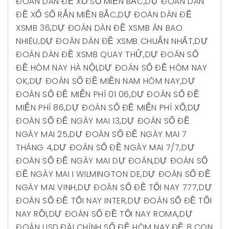
ĐOÁN DÀN ĐỀ XỔ SỐ MIỀN BẮC
,
DỰ ĐOÁN DÀN
ĐỀ XỔ SỐ RẮN MIỀN BẮC
,
DỰ ĐOÁN DÀN ĐỀ
XSMB 36
,
DỰ ĐOÁN DÀN ĐỀ XSMB ĂN BAO
NHIÊU
,
DỰ ĐOÁN DÀN ĐỀ XSMB CHUẨN NHẤT
,
DỰ
ĐOÁN DÀN ĐỀ XSMB QUAY THỬ
,
DỰ ĐOÁN SỐ
ĐỀ HÔM NAY HÀ NỘI
,
DỰ ĐOÁN SỐ ĐỀ HÔM NAY
OK
,
DỰ ĐOÁN SỐ ĐỀ MIỀN NAM HÔM NAY
,
DỰ
ĐOÁN SỐ ĐỀ MIỄN PHÍ 01 06
,
DỰ ĐOÁN SỐ ĐỀ
MIỄN PHÍ 86
,
DỰ ĐOÁN SỐ ĐỀ MIỄN PHÍ XỔ
,
DỰ
ĐOÁN SỐ ĐỀ NGÀY MAI 13
,
DỰ ĐOÁN SỐ ĐỀ
NGÀY MAI 25
,
DỰ ĐOÁN SỐ ĐỀ NGÀY MAI 7
THÁNG 4
,
DỰ ĐOÁN SỐ ĐỀ NGÀY MAI 7/7
,
DỰ
ĐOÁN SỐ ĐỀ NGÀY MAI DỰ ĐOÁN
,
DỰ ĐOÁN SỐ
ĐỀ NGÀY MAI I WILMINGTON DE
,
DỰ ĐOÁN SỐ ĐỀ
NGÀY MAI VINH
,
DỰ ĐOÁN SỐ ĐỀ TỐI NAY 777
,
DỰ
ĐOÁN SỐ ĐỀ TỐI NAY INTER
,
DỰ ĐOÁN SỐ ĐỀ TỐI
NAY RỒI
,
DỰ ĐOÁN SỐ ĐỀ TỐI NAY ROMA
,
DỰ
ĐOÁN USD
,
ĐÀI CHÍNH SỐ ĐỀ HÔM NAY
,
ĐỀ 8 CON