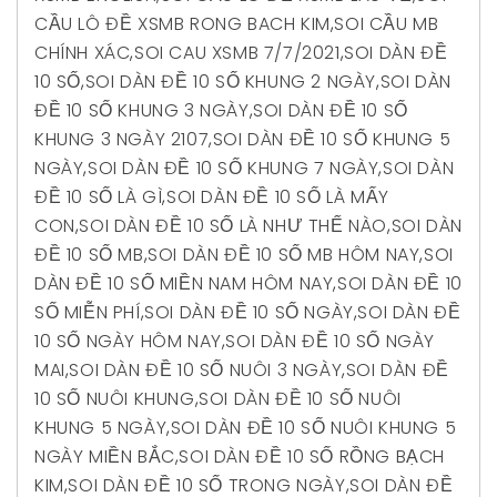
CẦU LÔ ĐỀ XSMB RONG BACH KIM
,
SOI CẦU MB
CHÍNH XÁC
,
SOI CAU XSMB 7/7/2021
,
SOI DÀN ĐỀ
10 SỐ
,
SOI DÀN ĐỀ 10 SỐ KHUNG 2 NGÀY
,
SOI DÀN
ĐỀ 10 SỐ KHUNG 3 NGÀY
,
SOI DÀN ĐỀ 10 SỐ
KHUNG 3 NGÀY 2107
,
SOI DÀN ĐỀ 10 SỐ KHUNG 5
NGÀY
,
SOI DÀN ĐỀ 10 SỐ KHUNG 7 NGÀY
,
SOI DÀN
ĐỀ 10 SỐ LÀ GÌ
,
SOI DÀN ĐỀ 10 SỐ LÀ MẤY
CON
,
SOI DÀN ĐỀ 10 SỐ LÀ NHƯ THẾ NÀO
,
SOI DÀN
ĐỀ 10 SỐ MB
,
SOI DÀN ĐỀ 10 SỐ MB HÔM NAY
,
SOI
DÀN ĐỀ 10 SỐ MIỀN NAM HÔM NAY
,
SOI DÀN ĐỀ 10
SỐ MIỄN PHÍ
,
SOI DÀN ĐỀ 10 SỐ NGÀY
,
SOI DÀN ĐỀ
10 SỐ NGÀY HÔM NAY
,
SOI DÀN ĐỀ 10 SỐ NGÀY
MAI
,
SOI DÀN ĐỀ 10 SỐ NUÔI 3 NGÀY
,
SOI DÀN ĐỀ
10 SỐ NUÔI KHUNG
,
SOI DÀN ĐỀ 10 SỐ NUÔI
KHUNG 5 NGÀY
,
SOI DÀN ĐỀ 10 SỐ NUÔI KHUNG 5
NGÀY MIỀN BẮC
,
SOI DÀN ĐỀ 10 SỐ RỒNG BẠCH
KIM
,
SOI DÀN ĐỀ 10 SỐ TRONG NGÀY
,
SOI DÀN ĐỀ