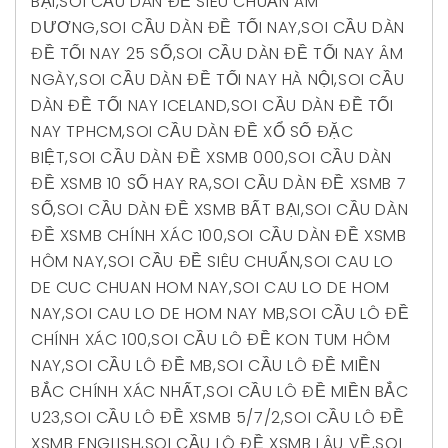
BẠI
,
SOI CẦU DÀN ĐỀ SIÊU CHUẨN ÂM
DƯƠNG
,
SOI CẦU DÀN ĐỀ TỐI NAY
,
SOI CẦU DÀN
ĐỀ TỐI NAY 25 SỐ
,
SOI CẦU DÀN ĐỀ TỐI NAY ÂM
NGÀY
,
SOI CẦU DÀN ĐỀ TỐI NAY HÀ NỘI
,
SOI CẦU
DÀN ĐỀ TỐI NAY ICELAND
,
SOI CẦU DÀN ĐỀ TỐI
NAY TPHCM
,
SOI CẦU DÀN ĐỀ XỔ SỐ ĐẶC
BIỆT
,
SOI CẦU DÀN ĐỀ XSMB 000
,
SOI CẦU DÀN
ĐỀ XSMB 10 SỐ HAY RA
,
SOI CẦU DÀN ĐỀ XSMB 7
SỐ
,
SOI CẦU DÀN ĐỀ XSMB BẤT BẠI
,
SOI CẦU DÀN
ĐỀ XSMB CHÍNH XÁC 100
,
SOI CẦU DÀN ĐỀ XSMB
HÔM NAY
,
SOI CẦU ĐỀ SIÊU CHUẨN
,
SOI CAU LO
DE CUC CHUAN HOM NAY
,
SOI CAU LO DE HOM
NAY
,
SOI CAU LO DE HOM NAY MB
,
SOI CẦU LÔ ĐỀ
CHÍNH XÁC 100
,
SOI CẦU LÔ ĐỀ KON TUM HÔM
NAY
,
SOI CẦU LÔ ĐỀ MB
,
SOI CẦU LÔ ĐỀ MIỀN
BẮC CHÍNH XÁC NHẤT
,
SOI CẦU LÔ ĐỀ MIỀN BẮC
U23
,
SOI CẦU LÔ ĐỀ XSMB 5/7/2
,
SOI CẦU LÔ ĐỀ
XSMB ENGLISH
,
SOI CẦU LÔ ĐỀ XSMB LÂU VỀ
,
SOI