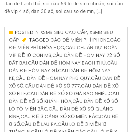
dàn de bạch thủ, soi cầu 69 lô de siêu chuẩn, soi cầu
đề vip 4 số, dàn 30 số, soi cau so de mn, […]
POSTED IN
XSMB SIÊU CAO CẤP
,
XSMB SIÊU
CẤP
TAGGED
CÁC ĐỀ MIỄN PHÍ IPHONE
,
CÁC
ĐỀ MIỄN PHÍ KHÓA HỌC
,
CẦU CHUẨN DỰ ĐOÁN
VÍP ĐỀ 10 CON MB
,
CẦU DÀN ĐỀ HÔM NAY 72 SỐ
BẤT BẠI
,
CẦU DÀN ĐỀ HÔM NAY BẠCH THỦ
,
CẦU
DÀN ĐỀ HÔM NAY GÌ
,
CẦU DÀN ĐỀ HÔM NAY
KÊ
,
CẦU DÀN ĐỀ HÔM NAY PHÚ QUÝ
,
CẦU DÀN ĐỀ
XỔ SỐ
,
CẦU DÀN ĐỀ XỔ SỐ 777
,
CẦU DÀN ĐỀ XỔ
SỐ ELLE
,
CẦU DÀN ĐỀ XỔ SỐ GIÁ BAO NHIÊU
,
CẦU
DÀN ĐỀ XỔ SỐ KHÁNH HÒA
,
CẦU DÀN ĐỀ XỔ SỐ
LÔ TÔ MIỀN BẮC
,
CẦU DÀN ĐỀ XỔ SỐ QUẢNG
BÌNH
,
CẦU ĐỀ 3 CÀNG XỔ SỐ MIỀN BẮC
,
CẦU ĐỀ
8 SỐ
,
CẦU ĐỀ LÂU RA
,
CẦU LÔ ĐỀ 3 MIỀN 13
THÁNG 6
,
CẦU LÔ ĐỀ 3 MIỀN CÁC
,
CẦU LÔ ĐỀ 3