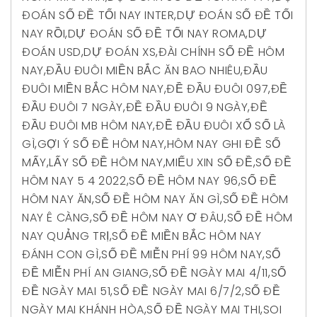
ĐOÁN SỐ ĐỀ TỐI NAY INTER
,
DỰ ĐOÁN SỐ ĐỀ TỐI
NAY RỒI
,
DỰ ĐOÁN SỐ ĐỀ TỐI NAY ROMA
,
DỰ
ĐOÁN USD
,
DỰ ĐOÁN XS
,
ĐÀI CHÍNH SỐ ĐỀ HÔM
NAY
,
ĐẦU ĐUÔI MIỀN BẮC ĂN BAO NHIÊU
,
ĐẦU
ĐUÔI MIỀN BẮC HÔM NAY
,
ĐỀ ĐẦU ĐUÔI 097
,
ĐỀ
ĐẦU ĐUÔI 7 NGÀY
,
ĐỀ ĐẦU ĐUÔI 9 NGÀY
,
ĐỀ
ĐẦU ĐUÔI MB HÔM NAY
,
ĐỀ ĐẦU ĐUÔI XỔ SỐ LÀ
GÌ
,
GỢI Ý SỐ ĐỀ HÔM NAY
,
HÔM NAY GHI ĐỀ SỐ
MẤY
,
LẤY SỐ ĐỀ HÔM NAY
,
MIẾU XIN SỐ ĐỀ
,
SỐ ĐỀ
HÔM NAY 5 4 2022
,
SỐ ĐỀ HÔM NAY 96
,
SỐ ĐỀ
HÔM NAY ĂN
,
SỐ ĐỀ HÔM NAY ĂN GÌ
,
SỐ ĐỀ HÔM
NAY Ê CÀNG
,
SỐ ĐỀ HÔM NAY Ơ ĐÂU
,
SỐ ĐỀ HÔM
NAY QUẢNG TRỊ
,
SỐ ĐỀ MIỀN BẮC HÔM NAY
ĐÁNH CON GÌ
,
SỐ ĐỀ MIỄN PHÍ 99 HÔM NAY
,
SỐ
ĐỀ MIỄN PHÍ AN GIANG
,
SỐ ĐỀ NGÀY MAI 4/11
,
SỐ
ĐỀ NGÀY MAI 51
,
SỐ ĐỀ NGÀY MAI 6/7/2
,
SỐ ĐỀ
NGÀY MAI KHÁNH HÒA
,
SỐ ĐỀ NGÀY MAI THI
,
SOI