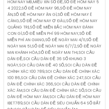
HOM NAY MB
,
MIẾU XIN SỐ ĐỀ
,
SỐ ĐỀ HÔM NAY 5
4 2022
,
SỐ ĐỀ HÔM NAY 96
,
SỐ ĐỀ HÔM NAY
ĂN
,
SỐ ĐỀ HÔM NAY ĂN GÌ
,
SỐ ĐỀ HÔM NAY Ê
CÀNG
,
SỐ ĐỀ HÔM NAY Ơ ĐÂU
,
SỐ ĐỀ HÔM NAY
QUẢNG TRỊ
,
SỐ ĐỀ MIỀN BẮC HÔM NAY ĐÁNH
CON GÌ
,
SỐ ĐỀ MIỄN PHÍ 99 HÔM NAY
,
SỐ ĐỀ
MIỄN PHÍ AN GIANG
,
SỐ ĐỀ NGÀY MAI 4/11
,
SỐ ĐỀ
NGÀY MAI 51
,
SỐ ĐỀ NGÀY MAI 6/7/2
,
SỐ ĐỀ NGÀY
MAI KHÁNH HÒA
,
SỐ ĐỀ NGÀY MAI THI
,
SOI CẦU
DÀN ĐỀ
,
SOI CẦU DÀN ĐỀ 36 SỐ KHUNG 3
NGÀY
,
SOI CẦU DÀN ĐỀ 40 SỐ
,
SOI CẦU DÀN ĐỀ
CHÍNH XÁC 100 789
,
SOI CẦU DÀN ĐỀ CHÍNH XÁC
100 86
,
SOI CẦU DÀN ĐỀ CHÍNH XÁC 247
,
SOI CẦU
DÀN ĐỀ CHÍNH XÁC 366
,
SOI CẦU DÀN ĐỀ CHÍNH
XÁC ÂM
,
SOI CẦU DÀN ĐỀ CHÍNH XÁC SỐ
,
SOI CẦU
DÀN ĐỀ HÔM NAY ÂM
,
SOI CẦU DÀN ĐỀ HÔM NAY
IBET789
,
SOI CẦU DÀN ĐỀ SIÊU CHUẨN 64 SỐ BẤT