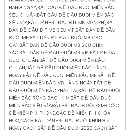
HÀNG NGÀY
,
BẮT CẦU ĐỀ ĐẦU ĐUÔI MIỀN BẮC
SIÊU CHUẨN
,
BẮT CẦU ĐỀ ĐẦU ĐUÔI MIỀN BẮC
SIÊU VÍP
,
BẮT DÀN ĐỀ ĐẦU ĐÍT MB MIEN PHÍ
,
BẮT
DÀN ĐỀ ĐẦU ĐÍT MB SIEU VIP
,
BẮT DÀN ĐỀ ĐẦU
ĐUÔI MB
,
BẮT DÀN ĐỀ ĐẦU ĐUÔI MB CAO
CAP
,
BẮT DÀN ĐỀ ĐẦU ĐUÔI MB SIEU CHÍNH
XÁC
,
BẮT DÀN ĐỀ ĐẦU ĐUÔI MB VIP
,
BẮT ĐỀ ĐẦU
ĐUÔI CHUẨN
,
BẮT ĐỀ ĐẦU ĐUÔI MIỀN BẮC
CHUẨN
,
BẮT ĐỀ ĐẦU ĐUÔI MIỀN BẮC HÀNG
NGÀY
,
BẮT ĐỀ ĐẦU ĐUÔI MIỀN BẮC MB
,
BẮT ĐỀ
ĐẦU ĐUÔI MIỀN BẮC MB HÀNG NGÀY
,
BẮT ĐỀ
ĐẦU ĐUÔI MIỀN BẮC PHÁT TÀI
,
BẮT ĐỀ ĐẦU ĐUÔI
MIỀN BẮC RỒNG BẠCH KIM
,
BẮT ĐỀ ĐẦU ĐUÔI
MIỀN BẮC SIÊU VÍP
,
BẮT ĐỀ ĐẦU ĐUÔI XSMB
,
CÁC
ĐỀ MIỄN PHÍ IPHONE
,
CÁC ĐỀ MIỄN PHÍ KHÓA
HỌC
,
CÁCH BẮT DÀN ĐỀ ĐẦU ĐUÔI KHUNG 5
NGÀY
,
CÁCH BẮT ĐỀ ĐẦU ĐUÔI 2020
,
CÁCH BẮT