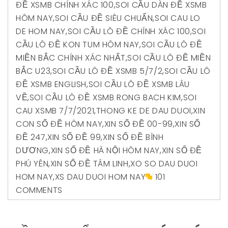
ĐỀ XSMB CHÍNH XÁC 100
,
SOI CẦU DÀN ĐỀ XSMB
HÔM NAY
,
SOI CẦU ĐỀ SIÊU CHUẨN
,
SOI CAU LO
DE HOM NAY
,
SOI CẦU LÔ ĐỀ CHÍNH XÁC 100
,
SOI
CẦU LÔ ĐỀ KON TUM HÔM NAY
,
SOI CẦU LÔ ĐỀ
MIỀN BẮC CHÍNH XÁC NHẤT
,
SOI CẦU LÔ ĐỀ MIỀN
BẮC U23
,
SOI CẦU LÔ ĐỀ XSMB 5/7/2
,
SOI CẦU LÔ
ĐỀ XSMB ENGLISH
,
SOI CẦU LÔ ĐỀ XSMB LÂU
VỀ
,
SOI CẦU LÔ ĐỀ XSMB RONG BACH KIM
,
SOI
CAU XSMB 7/7/2021
,
THONG KE DE DAU DUOI
,
XIN
CON SỐ ĐỀ HÔM NAY
,
XIN SỐ ĐỀ 00-99
,
XIN SỐ
ĐỀ 247
,
XIN SỐ ĐỀ 99
,
XIN SỐ ĐỀ BÌNH
DƯƠNG
,
XIN SỐ ĐỀ HÀ NỘI HÔM NAY
,
XIN SỐ ĐỀ
PHÚ YÊN
,
XIN SỐ ĐỀ TÂM LINH
,
XO SO DAU DUOI
HOM NAY
,
XS DAU DUOI HOM NAY
101
COMMENTS