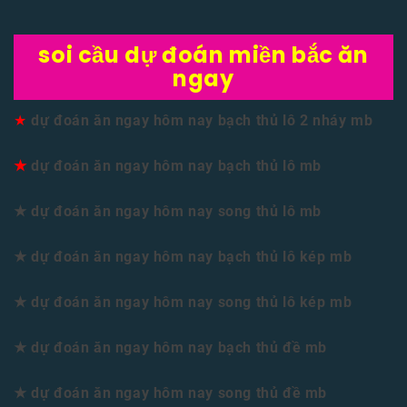
soi cầu dự đoán miền bắc ăn
ngay
★
dự đoán ăn ngay hôm nay bạch thủ lô 2 nháy mb
★
dự đoán ăn ngay hôm nay bạch thủ lô mb
★ dự đoán ăn ngay hôm nay song thủ lô mb
★ dự đoán ăn ngay hôm nay bạch thủ lô kép mb
★ dự đoán ăn ngay hôm nay song thủ lô kép mb
★ dự đoán ăn ngay hôm nay bạch thủ đề mb
★ dự đoán ăn ngay hôm nay song thủ đề mb