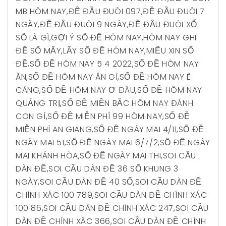
MB HÔM NAY
,
ĐỀ ĐẦU ĐUÔI 097
,
ĐỀ ĐẦU ĐUÔI 7
NGÀY
,
ĐỀ ĐẦU ĐUÔI 9 NGÀY
,
ĐỀ ĐẦU ĐUÔI XỔ
SỐ LÀ GÌ
,
GỢI Ý SỐ ĐỀ HÔM NAY
,
HÔM NAY GHI
ĐỀ SỐ MẤY
,
LẤY SỐ ĐỀ HÔM NAY
,
MIẾU XIN SỐ
ĐỀ
,
SỐ ĐỀ HÔM NAY 5 4 2022
,
SỐ ĐỀ HÔM NAY
ĂN
,
SỐ ĐỀ HÔM NAY ĂN GÌ
,
SỐ ĐỀ HÔM NAY Ê
CÀNG
,
SỐ ĐỀ HÔM NAY Ơ ĐÂU
,
SỐ ĐỀ HÔM NAY
QUẢNG TRỊ
,
SỐ ĐỀ MIỀN BẮC HÔM NAY ĐÁNH
CON GÌ
,
SỐ ĐỀ MIỄN PHÍ 99 HÔM NAY
,
SỐ ĐỀ
MIỄN PHÍ AN GIANG
,
SỐ ĐỀ NGÀY MAI 4/11
,
SỐ ĐỀ
NGÀY MAI 51
,
SỐ ĐỀ NGÀY MAI 6/7/2
,
SỐ ĐỀ NGÀY
MAI KHÁNH HÒA
,
SỐ ĐỀ NGÀY MAI THI
,
SOI CẦU
DÀN ĐỀ
,
SOI CẦU DÀN ĐỀ 36 SỐ KHUNG 3
NGÀY
,
SOI CẦU DÀN ĐỀ 40 SỐ
,
SOI CẦU DÀN ĐỀ
CHÍNH XÁC 100 789
,
SOI CẦU DÀN ĐỀ CHÍNH XÁC
100 86
,
SOI CẦU DÀN ĐỀ CHÍNH XÁC 247
,
SOI CẦU
DÀN ĐỀ CHÍNH XÁC 366
,
SOI CẦU DÀN ĐỀ CHÍNH