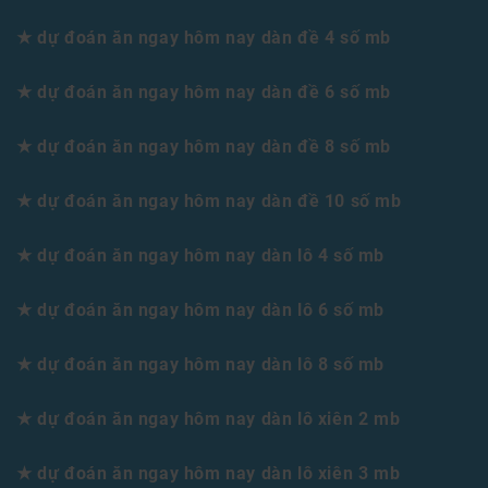
★ dự đoán ăn ngay hôm nay dàn đề 4 số mb
★ dự đoán ăn ngay hôm nay dàn đề 6 số mb
★ dự đoán ăn ngay hôm nay dàn đề 8 số mb
★ dự đoán ăn ngay hôm nay dàn đề 10 số mb
★ dự đoán ăn ngay hôm nay dàn lô 4 số mb
★ dự đoán ăn ngay hôm nay dàn lô 6 số mb
★ dự đoán ăn ngay hôm nay dàn lô 8 số mb
★ dự đoán ăn ngay hôm nay dàn lô xiên 2 mb
★ dự đoán ăn ngay hôm nay dàn lô xiên 3 mb