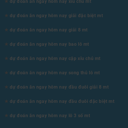
★
dự đoán ăn ngay hôm nay xỉu chủ mt
★
dự đoán ăn ngay hôm nay giải đặc biệt mt
★
dự đoán ăn ngay hôm nay giải 8 mt
★
dự đoán ăn ngay hôm nay bao lô mt
★
dự đoán ăn ngay hôm nay cặp xỉu chủ mt
★
dự đoán ăn ngay hôm nay song thủ lô mt
★
dự đoán ăn ngay hôm nay đầu đuôi giải 8 mt
★
dự đoán ăn ngay hôm nay đầu đuôi đặc biệt mt
★
dự đoán ăn ngay hôm nay lô 3 số mt