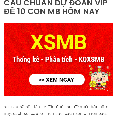
CẦU CHUẨN DỰ ĐOÁN VÍP
ĐỀ 10 CON MB HÔM NAY
soi cầu 50 số, dàn de đầu đuôi, soi đề miền bắc hôm
nay, cách soi cầu lô miền bắc, cách soi lô miền bắc,