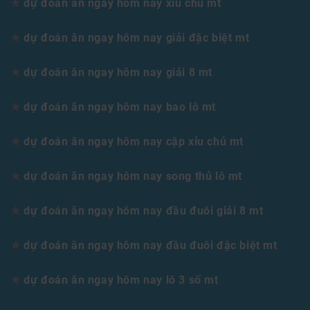
★
dự đoán ăn ngay hôm nay xỉu chủ mt
★
dự đoán ăn ngay hôm nay giải đặc biệt mt
★
dự đoán ăn ngay hôm nay giải 8 mt
★
dự đoán ăn ngay hôm nay bao lô mt
★
dự đoán ăn ngay hôm nay cặp xỉu chủ mt
★
dự đoán ăn ngay hôm nay song thủ lô mt
★
dự đoán ăn ngay hôm nay đầu đuôi giải 8 mt
★
dự đoán ăn ngay hôm nay đầu đuôi đặc biệt mt
★
dự đoán ăn ngay hôm nay lô 3 số mt