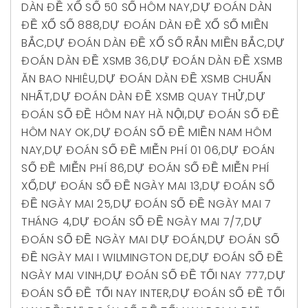
DÀN ĐỀ XỔ SỐ 50 SỐ HÔM NAY
,
DỰ ĐOÁN DÀN
ĐỀ XỔ SỐ 888
,
DỰ ĐOÁN DÀN ĐỀ XỔ SỐ MIỀN
BẮC
,
DỰ ĐOÁN DÀN ĐỀ XỔ SỐ RẮN MIỀN BẮC
,
DỰ
ĐOÁN DÀN ĐỀ XSMB 36
,
DỰ ĐOÁN DÀN ĐỀ XSMB
ĂN BAO NHIÊU
,
DỰ ĐOÁN DÀN ĐỀ XSMB CHUẨN
NHẤT
,
DỰ ĐOÁN DÀN ĐỀ XSMB QUAY THỬ
,
DỰ
ĐOÁN SỐ ĐỀ HÔM NAY HÀ NỘI
,
DỰ ĐOÁN SỐ ĐỀ
HÔM NAY OK
,
DỰ ĐOÁN SỐ ĐỀ MIỀN NAM HÔM
NAY
,
DỰ ĐOÁN SỐ ĐỀ MIỄN PHÍ 01 06
,
DỰ ĐOÁN
SỐ ĐỀ MIỄN PHÍ 86
,
DỰ ĐOÁN SỐ ĐỀ MIỄN PHÍ
XỔ
,
DỰ ĐOÁN SỐ ĐỀ NGÀY MAI 13
,
DỰ ĐOÁN SỐ
ĐỀ NGÀY MAI 25
,
DỰ ĐOÁN SỐ ĐỀ NGÀY MAI 7
THÁNG 4
,
DỰ ĐOÁN SỐ ĐỀ NGÀY MAI 7/7
,
DỰ
ĐOÁN SỐ ĐỀ NGÀY MAI DỰ ĐOÁN
,
DỰ ĐOÁN SỐ
ĐỀ NGÀY MAI I WILMINGTON DE
,
DỰ ĐOÁN SỐ ĐỀ
NGÀY MAI VINH
,
DỰ ĐOÁN SỐ ĐỀ TỐI NAY 777
,
DỰ
ĐOÁN SỐ ĐỀ TỐI NAY INTER
,
DỰ ĐOÁN SỐ ĐỀ TỐI