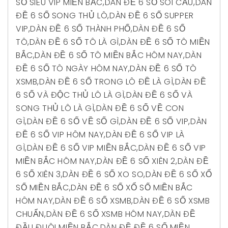
SỐ SIÊU VIP MIỀN BẮC
,
DÀN ĐỀ 6 SỐ SOI CẦU
,
DÀN
ĐỀ 6 SỐ SONG THỦ LÔ
,
DÀN ĐỀ 6 SỐ SUPPER
VIP
,
DÀN ĐỀ 6 SỐ THÀNH PHỐ
,
DÀN ĐỀ 6 SỐ
TÔ
,
DÀN ĐỀ 6 SỐ TÔ LÀ GÌ
,
DÀN ĐỀ 6 SỐ TÔ MIỀN
BẮC
,
DÀN ĐỀ 6 SỐ TÔ MIỀN BẮC HÔM NAY
,
DÀN
ĐỀ 6 SỐ TÔ NGÀY HÔM NAY
,
DÀN ĐỀ 6 SỐ TÔ
XSMB
,
DÀN ĐỀ 6 SỐ TRONG LÔ ĐỀ LÀ GÌ
,
DÀN ĐỀ
6 SỐ VÀ ĐỘC THỦ LÔ LÀ GÌ
,
DÀN ĐỀ 6 SỐ VÀ
SONG THỦ LÔ LÀ GÌ
,
DÀN ĐỀ 6 SỐ VỀ CON
GÌ
,
DÀN ĐỀ 6 SỐ VỀ SỐ GÌ
,
DÀN ĐỀ 6 SỐ VIP
,
DÀN
ĐỀ 6 SỐ VIP HÔM NAY
,
DÀN ĐỀ 6 SỐ VIP LÀ
GÌ
,
DÀN ĐỀ 6 SỐ VIP MIỀN BẮC
,
DÀN ĐỀ 6 SỐ VIP
MIỀN BẮC HÔM NAY
,
DÀN ĐỀ 6 SỐ XIÊN 2
,
DÀN ĐỀ
6 SỐ XIÊN 3
,
DÀN ĐỀ 6 SỐ XO SO
,
DÀN ĐỀ 6 SỐ XỔ
SỐ MIỀN BẮC
,
DÀN ĐỀ 6 SỐ XỔ SỐ MIỀN BẮC
HÔM NAY
,
DÀN ĐỀ 6 SỐ XSMB
,
DÀN ĐỀ 6 SỐ XSMB
CHUẨN
,
DÀN ĐỀ 6 SỐ XSMB HÔM NAY
,
DÀN ĐỀ
ĐẦU ĐUÔI MIỀN BẮC
,
DÀN ĐỀ ĐỀ 6 SỐ MIỀN