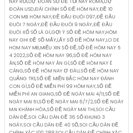
NAY RỒI
,
DỰ ĐOÁN SỐ ĐỀ TỐI NAY ROMA
,
DỰ
ĐOÁN USD
,
ĐÀI CHÍNH SỐ ĐỀ HÔM NAY
,
ĐỀ 10
CON MB HÔM NAY
,
ĐỀ ĐẦU ĐUÔI 097
,
ĐỀ ĐẦU
ĐUÔI 7 NGÀY
,
ĐỀ ĐẦU ĐUÔI 9 NGÀY
,
ĐỀ ĐẦU
ĐUÔI XỔ SỐ LÀ GÌ
,
GỢI Ý SỐ ĐỀ HÔM NAY
,
HÔM
NAY GHI ĐỀ SỐ MẤY
,
LẤY SỐ ĐỀ HÔM NAY
,
LO DE
HOM NAY MB
,
MIẾU XIN SỐ ĐỀ
,
SỐ ĐỀ HÔM NAY 5
4 2022
,
SỐ ĐỀ HÔM NAY 96
,
SỐ ĐỀ HÔM NAY
ĂN
,
SỐ ĐỀ HÔM NAY ĂN GÌ
,
SỐ ĐỀ HÔM NAY Ê
CÀNG
,
SỐ ĐỀ HÔM NAY Ơ ĐÂU
,
SỐ ĐỀ HÔM NAY
QUẢNG TRỊ
,
SỐ ĐỀ MIỀN BẮC HÔM NAY ĐÁNH
CON GÌ
,
SỐ ĐỀ MIỄN PHÍ 99 HÔM NAY
,
SỐ ĐỀ
MIỄN PHÍ AN GIANG
,
SỐ ĐỀ NGÀY MAI 4/11
,
SỐ ĐỀ
NGÀY MAI 51
,
SỐ ĐỀ NGÀY MAI 6/7/2
,
SỐ ĐỀ NGÀY
MAI KHÁNH HÒA
,
SỐ ĐỀ NGÀY MAI THI
,
SOI CẦU
DÀN ĐỀ
,
SOI CẦU DÀN ĐỀ 36 SỐ KHUNG 3
NGÀY
,
SOI CẦU DÀN ĐỀ 40 SỐ
,
SOI CẦU DÀN ĐỀ
CHÍNH XÁC 100 789
,
SOI CẦU DÀN ĐỀ CHÍNH XÁC