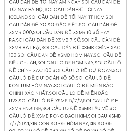
CẦU DÀN ĐỀ TỐI NAY ÂM NGÀY
,
SOI CẦU DÀN ĐỀ
TỐI NAY HÀ NỘI
,
SOI CẦU DÀN ĐỀ TỐI NAY
ICELAND
,
SOI CẦU DÀN ĐỀ TỐI NAY TPHCM
,
SOI
CẦU DÀN ĐỀ XỔ SỐ ĐẶC BIỆT
,
SOI CẦU DÀN ĐỀ
XSMB 000
,
SOI CẦU DÀN ĐỀ XSMB 10 SỐ HAY
RA
,
SOI CẦU DÀN ĐỀ XSMB 7 SỐ
,
SOI CẦU DÀN ĐỀ
XSMB BẤT BẠI
,
SOI CẦU DÀN ĐỀ XSMB CHÍNH XÁC
100
,
SOI CẦU DÀN ĐỀ XSMB HÔM NAY
,
SOI CẦU ĐỀ
SIÊU CHUẨN
,
SOI CAU LO DE HOM NAY
,
SOI CẦU LÔ
ĐỀ CHÍNH XÁC 100
,
SOI CẦU LÔ ĐỀ DỰ ĐOÁN
,
SOI
CẦU LÔ ĐỀ DỰ ĐOÁN XỔ SỐ
,
SOI CẦU LÔ ĐỀ
KON TUM HÔM NAY
,
SOI CẦU LÔ ĐỀ MIỀN BẮC
CHÍNH XÁC NHẤT
,
SOI CẦU LÔ ĐỀ MIỀN BẮC
U23
,
SOI CẦU LÔ ĐỀ XSMB 5/7/2
,
SOI CẦU LÔ ĐỀ
XSMB ENGLISH
,
SOI CẦU LÔ ĐỀ XSMB LÂU VỀ
,
SOI
CẦU LÔ ĐỀ XSMB RONG BACH KIM
,
SOI CAU XSMB
7/7/2021
,
XIN CON SỐ ĐỀ HÔM NAY
,
XIN SỐ ĐỀ