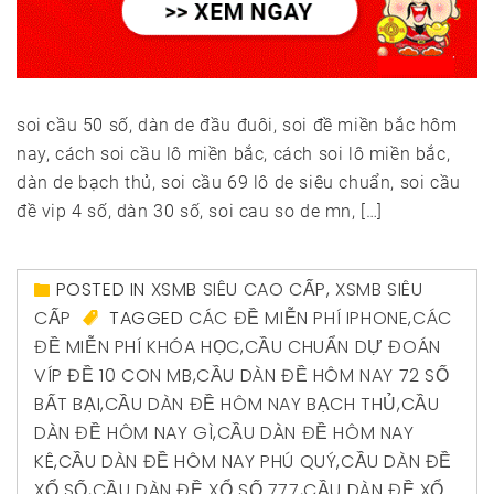
soi cầu 50 số, dàn de đầu đuôi, soi đề miền bắc hôm
nay, cách soi cầu lô miền bắc, cách soi lô miền bắc,
dàn de bạch thủ, soi cầu 69 lô de siêu chuẩn, soi cầu
đề vip 4 số, dàn 30 số, soi cau so de mn, […]
POSTED IN
XSMB SIÊU CAO CẤP
,
XSMB SIÊU
CẤP
TAGGED
CÁC ĐỀ MIỄN PHÍ IPHONE
,
CÁC
ĐỀ MIỄN PHÍ KHÓA HỌC
,
CẦU CHUẨN DỰ ĐOÁN
VÍP ĐỀ 10 CON MB
,
CẦU DÀN ĐỀ HÔM NAY 72 SỐ
BẤT BẠI
,
CẦU DÀN ĐỀ HÔM NAY BẠCH THỦ
,
CẦU
DÀN ĐỀ HÔM NAY GÌ
,
CẦU DÀN ĐỀ HÔM NAY
KÊ
,
CẦU DÀN ĐỀ HÔM NAY PHÚ QUÝ
,
CẦU DÀN ĐỀ
XỔ SỐ
,
CẦU DÀN ĐỀ XỔ SỐ 777
,
CẦU DÀN ĐỀ XỔ