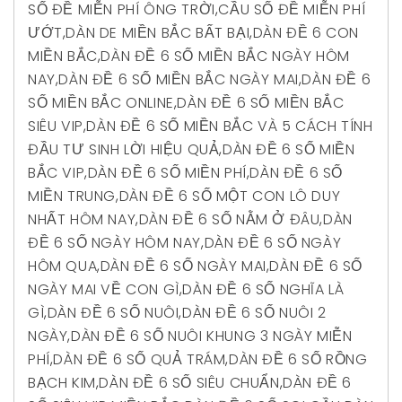
SỐ ĐỀ MIỄN PHÍ ÔNG TRỜI
,
CẦU SỐ ĐỀ MIỄN PHÍ
ƯỚT
,
DÀN DE MIỀN BẮC BẤT BẠI
,
DÀN ĐỀ 6 CON
MIỀN BẮC
,
DÀN ĐỀ 6 SỐ MIỀN BẮC NGÀY HÔM
NAY
,
DÀN ĐỀ 6 SỐ MIỀN BẮC NGÀY MAI
,
DÀN ĐỀ 6
SỐ MIỀN BẮC ONLINE
,
DÀN ĐỀ 6 SỐ MIỀN BẮC
SIÊU VIP
,
DÀN ĐỀ 6 SỐ MIỀN BẮC VÀ 5 CÁCH TÍNH
ĐẦU TƯ SINH LỜI HIỆU QUẢ
,
DÀN ĐỀ 6 SỐ MIỀN
BẮC VIP
,
DÀN ĐỀ 6 SỐ MIỀN PHÍ
,
DÀN ĐỀ 6 SỐ
MIỀN TRUNG
,
DÀN ĐỀ 6 SỐ MỘT CON LÔ DUY
NHẤT HÔM NAY
,
DÀN ĐỀ 6 SỐ NẰM Ở ĐÂU
,
DÀN
ĐỀ 6 SỐ NGÀY HÔM NAY
,
DÀN ĐỀ 6 SỐ NGÀY
HÔM QUA
,
DÀN ĐỀ 6 SỐ NGÀY MAI
,
DÀN ĐỀ 6 SỐ
NGÀY MAI VỀ CON GÌ
,
DÀN ĐỀ 6 SỐ NGHĨA LÀ
GÌ
,
DÀN ĐỀ 6 SỐ NUÔI
,
DÀN ĐỀ 6 SỐ NUÔI 2
NGÀY
,
DÀN ĐỀ 6 SỐ NUÔI KHUNG 3 NGÀY MIỄN
PHÍ
,
DÀN ĐỀ 6 SỐ QUẢ TRÁM
,
DÀN ĐỀ 6 SỐ RỒNG
BẠCH KIM
,
DÀN ĐỀ 6 SỐ SIÊU CHUẨN
,
DÀN ĐỀ 6