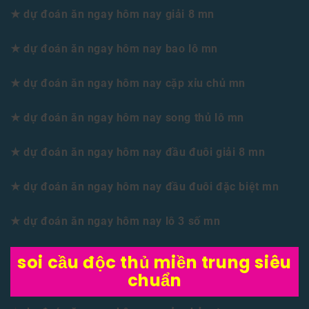
★ dự đoán ăn ngay hôm nay giải 8 mn
★ dự đoán ăn ngay hôm nay bao lô mn
★ dự đoán ăn ngay hôm nay cặp xỉu chủ mn
★ dự đoán ăn ngay hôm nay song thủ lô mn
★ dự đoán ăn ngay hôm nay đầu đuôi giải 8 mn
★ dự đoán ăn ngay hôm nay đầu đuôi đặc biệt mn
★ dự đoán ăn ngay hôm nay lô 3 số mn
soi cầu độc thủ miền trung siêu
chuẩn