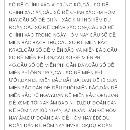
SỐ ĐỀ CHÍNH XÁC AI TRÚNG RỒI
,
CẦU SỐ ĐỀ
CHÍNH XÁC ĂN
,
CẦU SỐ ĐỀ CHÍNH XÁC EM HÔM
NAY
,
CẦU SỐ ĐỀ CHÍNH XÁC KINH NGHIỆM DỰ
ĐOÁN
,
CẦU SỐ ĐỀ CHÍNH XÁC ONE
,
CẦU SỐ ĐỀ
CHÍNH XÁC TRONG NGÀY HÔM NAY
,
CẦU SỐ ĐỀ
MIỀN BẮC BẠCH THỦ
,
CẦU SỐ ĐỀ MIỀN BẮC
ISRAEL
,
CẦU SỐ ĐỀ MIỀN BẮC VÀ MIỀN BẮC
,
CẦU
SỐ ĐỀ MIỄN PHÍ 3G
,
CẦU SỐ ĐỀ MIỄN PHÍ
4G
,
CẦU SỐ ĐỀ MIỄN PHÍ GẦN ĐÂY
,
CẦU SỐ ĐỀ
MIỄN PHÍ ÔNG TRỜI
,
CẦU SỐ ĐỀ MIỄN PHÍ
ƯỚT
,
DÀN DE MIỀN BẮC BẤT BẠI
,
DÀN ĐỀ 10 CON
MIỀN BẮC
,
DÀN ĐỀ ĐẦU ĐUÔI MIỀN BẮC
,
DÀN ĐỀ
MIỀN BẮC 70 NGÀY
,
DÀN ĐỀ MIỀN BẮC ORG
,
DÀN
ĐỀ XSMB TỐI NAY ÂM BAO NHIÊU
,
DỰ ĐOÁN DÀN
ĐỀ HÔM NAY 100 NGÀY
,
DỰ ĐOÁN DÀN ĐỀ HÔM
NAY ÂM
,
DỰ ĐOÁN DÀN ĐỀ HÔM NAY ÊĐÊ
,
DỰ
ĐOÁN DÀN ĐỀ HÔM NAY INVESTOR
,
DỰ ĐOÁN