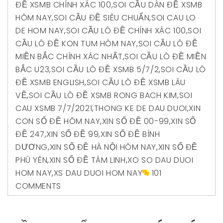
ĐỀ XSMB CHÍNH XÁC 100
,
SOI CẦU DÀN ĐỀ XSMB
HÔM NAY
,
SOI CẦU ĐỀ SIÊU CHUẨN
,
SOI CAU LO
DE HOM NAY
,
SOI CẦU LÔ ĐỀ CHÍNH XÁC 100
,
SOI
CẦU LÔ ĐỀ KON TUM HÔM NAY
,
SOI CẦU LÔ ĐỀ
MIỀN BẮC CHÍNH XÁC NHẤT
,
SOI CẦU LÔ ĐỀ MIỀN
BẮC U23
,
SOI CẦU LÔ ĐỀ XSMB 5/7/2
,
SOI CẦU LÔ
ĐỀ XSMB ENGLISH
,
SOI CẦU LÔ ĐỀ XSMB LÂU
VỀ
,
SOI CẦU LÔ ĐỀ XSMB RONG BACH KIM
,
SOI
CAU XSMB 7/7/2021
,
THONG KE DE DAU DUOI
,
XIN
CON SỐ ĐỀ HÔM NAY
,
XIN SỐ ĐỀ 00-99
,
XIN SỐ
ĐỀ 247
,
XIN SỐ ĐỀ 99
,
XIN SỐ ĐỀ BÌNH
DƯƠNG
,
XIN SỐ ĐỀ HÀ NỘI HÔM NAY
,
XIN SỐ ĐỀ
PHÚ YÊN
,
XIN SỐ ĐỀ TÂM LINH
,
XO SO DAU DUOI
HOM NAY
,
XS DAU DUOI HOM NAY
101
COMMENTS