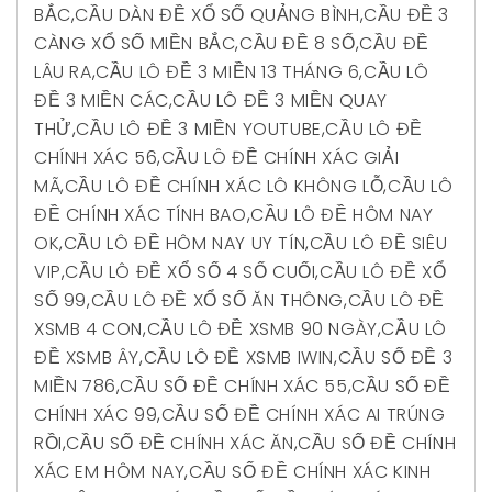
BẮC
,
CẦU DÀN ĐỀ XỔ SỐ QUẢNG BÌNH
,
CẦU ĐỀ 3
CÀNG XỔ SỐ MIỀN BẮC
,
CẦU ĐỀ 8 SỐ
,
CẦU ĐỀ
LÂU RA
,
CẦU LÔ ĐỀ 3 MIỀN 13 THÁNG 6
,
CẦU LÔ
ĐỀ 3 MIỀN CÁC
,
CẦU LÔ ĐỀ 3 MIỀN QUAY
THỬ
,
CẦU LÔ ĐỀ 3 MIỀN YOUTUBE
,
CẦU LÔ ĐỀ
CHÍNH XÁC 56
,
CẦU LÔ ĐỀ CHÍNH XÁC GIẢI
MÃ
,
CẦU LÔ ĐỀ CHÍNH XÁC LÔ KHÔNG LỖ
,
CẦU LÔ
ĐỀ CHÍNH XÁC TÍNH BAO
,
CẦU LÔ ĐỀ HÔM NAY
OK
,
CẦU LÔ ĐỀ HÔM NAY UY TÍN
,
CẦU LÔ ĐỀ SIÊU
VIP
,
CẦU LÔ ĐỀ XỔ SỐ 4 SỐ CUỐI
,
CẦU LÔ ĐỀ XỔ
SỐ 99
,
CẦU LÔ ĐỀ XỔ SỐ ĂN THÔNG
,
CẦU LÔ ĐỀ
XSMB 4 CON
,
CẦU LÔ ĐỀ XSMB 90 NGÀY
,
CẦU LÔ
ĐỀ XSMB ÂY
,
CẦU LÔ ĐỀ XSMB IWIN
,
CẦU SỐ ĐỀ 3
MIỀN 786
,
CẦU SỐ ĐỀ CHÍNH XÁC 55
,
CẦU SỐ ĐỀ
CHÍNH XÁC 99
,
CẦU SỐ ĐỀ CHÍNH XÁC AI TRÚNG
RỒI
,
CẦU SỐ ĐỀ CHÍNH XÁC ĂN
,
CẦU SỐ ĐỀ CHÍNH
XÁC EM HÔM NAY
,
CẦU SỐ ĐỀ CHÍNH XÁC KINH