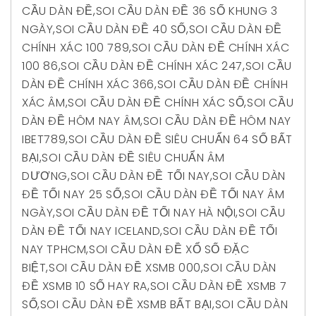
CẦU DÀN ĐỀ
,
SOI CẦU DÀN ĐỀ 36 SỐ KHUNG 3
NGÀY
,
SOI CẦU DÀN ĐỀ 40 SỐ
,
SOI CẦU DÀN ĐỀ
CHÍNH XÁC 100 789
,
SOI CẦU DÀN ĐỀ CHÍNH XÁC
100 86
,
SOI CẦU DÀN ĐỀ CHÍNH XÁC 247
,
SOI CẦU
DÀN ĐỀ CHÍNH XÁC 366
,
SOI CẦU DÀN ĐỀ CHÍNH
XÁC ÂM
,
SOI CẦU DÀN ĐỀ CHÍNH XÁC SỐ
,
SOI CẦU
DÀN ĐỀ HÔM NAY ÂM
,
SOI CẦU DÀN ĐỀ HÔM NAY
IBET789
,
SOI CẦU DÀN ĐỀ SIÊU CHUẨN 64 SỐ BẤT
BẠI
,
SOI CẦU DÀN ĐỀ SIÊU CHUẨN ÂM
DƯƠNG
,
SOI CẦU DÀN ĐỀ TỐI NAY
,
SOI CẦU DÀN
ĐỀ TỐI NAY 25 SỐ
,
SOI CẦU DÀN ĐỀ TỐI NAY ÂM
NGÀY
,
SOI CẦU DÀN ĐỀ TỐI NAY HÀ NỘI
,
SOI CẦU
DÀN ĐỀ TỐI NAY ICELAND
,
SOI CẦU DÀN ĐỀ TỐI
NAY TPHCM
,
SOI CẦU DÀN ĐỀ XỔ SỐ ĐẶC
BIỆT
,
SOI CẦU DÀN ĐỀ XSMB 000
,
SOI CẦU DÀN
ĐỀ XSMB 10 SỐ HAY RA
,
SOI CẦU DÀN ĐỀ XSMB 7
SỐ
,
SOI CẦU DÀN ĐỀ XSMB BẤT BẠI
,
SOI CẦU DÀN