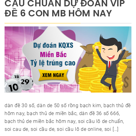
CẦU CHUẨN DỰ ĐOÁN VÍP
ĐỀ 6 CON MB HÔM NAY
dàn đề 30 số, dàn de 50 số rồng bạch kim, bạch thủ đề
hôm nay, bạch thủ de miền bắc, dàn đề 36 số 666,
bạch thủ de miền bắc hôm nay, soi cầu lô de chuẩn,
soi cau de, soi cầu de, soi cầu lô de online, soi […]