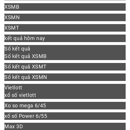
XSMB
XSMN
XSMT
kết quả hôm nay
Sổ kết quả
Sổ kết quả XSMB
Sổ kết quả XSMT
Sổ kết quả XSMN
Vietlott
xổ số vietlott
Xo so mega 6/45
xổ số Power 6/55
Max 3D