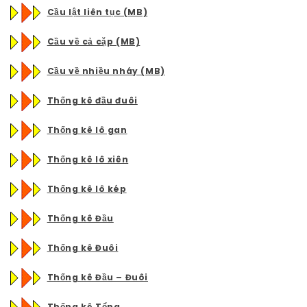
Cầu lật liên tục (MB)
Cầu về cả cặp (MB)
Cầu về nhiều nháy (MB)
Thống kê đầu đuôi
Thống kê lô gan
Thống kê lô xiên
Thống kê lô kép
Thống kê Đầu
Thống kê Đuôi
Thống kê Đầu – Đuôi
Thống kê Tổng