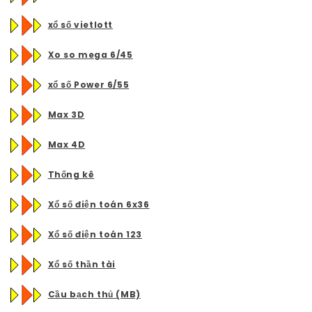
xổ số vietlott
Xo so mega 6/45
xổ số Power 6/55
Max 3D
Max 4D
Thống kê
Xổ số điện toán 6x36
Xổ số điện toán 123
Xổ số thần tài
Cầu bạch thủ (MB)