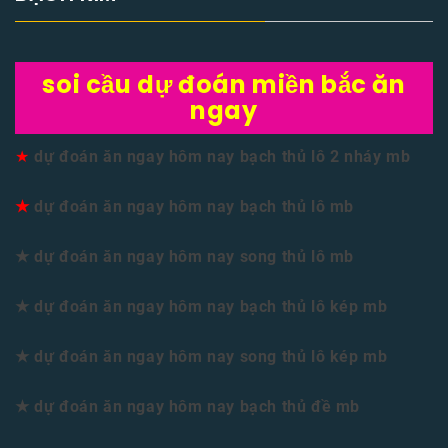
soi cầu dự đoán miền bắc ăn
ngay
★
dự đoán ăn ngay hôm nay bạch thủ lô 2 nháy mb
★
dự đoán ăn ngay hôm nay bạch thủ lô mb
★ dự đoán ăn ngay hôm nay song thủ lô mb
★ dự đoán ăn ngay hôm nay bạch thủ lô kép mb
★ dự đoán ăn ngay hôm nay song thủ lô kép mb
★ dự đoán ăn ngay hôm nay bạch thủ đề mb