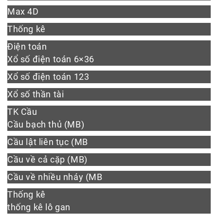
Max 4D
Thống kê
Điện toán
Xổ số điện toán 6×36
Xổ số điện toán 123
Xổ số thần tài
TK Cầu
Cầu bạch thủ (MB)
Cầu lật liên tục (MB
Cầu về cả cặp (MB)
Cầu về nhiều nháy (MB
Thống kê
thống kê lô gan