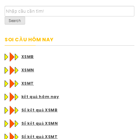
Search
SOI CẦU HÔM NAY
XSMB
XSMN
XSMT
kết quả hôm nay
Sổ kết quả XSMB
Sổ kết quả XSMN
Sổ kết quả XSMT