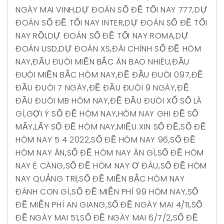
NGÀY MAI VINH
,
DỰ ĐOÁN SỐ ĐỀ TỐI NAY 777
,
DỰ
ĐOÁN SỐ ĐỀ TỐI NAY INTER
,
DỰ ĐOÁN SỐ ĐỀ TỐI
NAY RỒI
,
DỰ ĐOÁN SỐ ĐỀ TỐI NAY ROMA
,
DỰ
ĐOÁN USD
,
DỰ ĐOÁN XS
,
ĐÀI CHÍNH SỐ ĐỀ HÔM
NAY
,
ĐẦU ĐUÔI MIỀN BẮC ĂN BAO NHIÊU
,
ĐẦU
ĐUÔI MIỀN BẮC HÔM NAY
,
ĐỀ ĐẦU ĐUÔI 097
,
ĐỀ
ĐẦU ĐUÔI 7 NGÀY
,
ĐỀ ĐẦU ĐUÔI 9 NGÀY
,
ĐỀ
ĐẦU ĐUÔI MB HÔM NAY
,
ĐỀ ĐẦU ĐUÔI XỔ SỐ LÀ
GÌ
,
GỢI Ý SỐ ĐỀ HÔM NAY
,
HÔM NAY GHI ĐỀ SỐ
MẤY
,
LẤY SỐ ĐỀ HÔM NAY
,
MIẾU XIN SỐ ĐỀ
,
SỐ ĐỀ
HÔM NAY 5 4 2022
,
SỐ ĐỀ HÔM NAY 96
,
SỐ ĐỀ
HÔM NAY ĂN
,
SỐ ĐỀ HÔM NAY ĂN GÌ
,
SỐ ĐỀ HÔM
NAY Ê CÀNG
,
SỐ ĐỀ HÔM NAY Ơ ĐÂU
,
SỐ ĐỀ HÔM
NAY QUẢNG TRỊ
,
SỐ ĐỀ MIỀN BẮC HÔM NAY
ĐÁNH CON GÌ
,
SỐ ĐỀ MIỄN PHÍ 99 HÔM NAY
,
SỐ
ĐỀ MIỄN PHÍ AN GIANG
,
SỐ ĐỀ NGÀY MAI 4/11
,
SỐ
ĐỀ NGÀY MAI 51
,
SỐ ĐỀ NGÀY MAI 6/7/2
,
SỐ ĐỀ