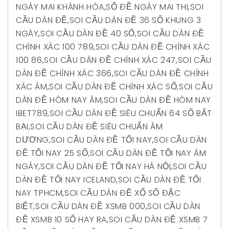
NGÀY MAI KHÁNH HÒA
,
SỐ ĐỀ NGÀY MAI THI
,
SOI
CẦU DÀN ĐỀ
,
SOI CẦU DÀN ĐỀ 36 SỐ KHUNG 3
NGÀY
,
SOI CẦU DÀN ĐỀ 40 SỐ
,
SOI CẦU DÀN ĐỀ
CHÍNH XÁC 100 789
,
SOI CẦU DÀN ĐỀ CHÍNH XÁC
100 86
,
SOI CẦU DÀN ĐỀ CHÍNH XÁC 247
,
SOI CẦU
DÀN ĐỀ CHÍNH XÁC 366
,
SOI CẦU DÀN ĐỀ CHÍNH
XÁC ÂM
,
SOI CẦU DÀN ĐỀ CHÍNH XÁC SỐ
,
SOI CẦU
DÀN ĐỀ HÔM NAY ÂM
,
SOI CẦU DÀN ĐỀ HÔM NAY
IBET789
,
SOI CẦU DÀN ĐỀ SIÊU CHUẨN 64 SỐ BẤT
BẠI
,
SOI CẦU DÀN ĐỀ SIÊU CHUẨN ÂM
DƯƠNG
,
SOI CẦU DÀN ĐỀ TỐI NAY
,
SOI CẦU DÀN
ĐỀ TỐI NAY 25 SỐ
,
SOI CẦU DÀN ĐỀ TỐI NAY ÂM
NGÀY
,
SOI CẦU DÀN ĐỀ TỐI NAY HÀ NỘI
,
SOI CẦU
DÀN ĐỀ TỐI NAY ICELAND
,
SOI CẦU DÀN ĐỀ TỐI
NAY TPHCM
,
SOI CẦU DÀN ĐỀ XỔ SỐ ĐẶC
BIỆT
,
SOI CẦU DÀN ĐỀ XSMB 000
,
SOI CẦU DÀN
ĐỀ XSMB 10 SỐ HAY RA
,
SOI CẦU DÀN ĐỀ XSMB 7