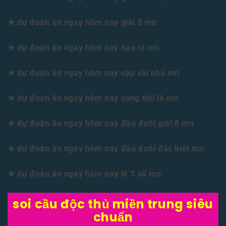
★ dự đoán ăn ngay hôm nay giải 8 mn
★ dự đoán ăn ngay hôm nay bao lô mn
★ dự đoán ăn ngay hôm nay cặp xỉu chủ mn
★ dự đoán ăn ngay hôm nay song thủ lô mn
★ dự đoán ăn ngay hôm nay đầu đuôi giải 8 mn
★ dự đoán ăn ngay hôm nay đầu đuôi đặc biệt mn
★ dự đoán ăn ngay hôm nay lô 3 số mn
soi cầu độc thủ miền trung siêu
chuẩn