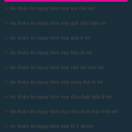
★
dự đoán ăn ngay hôm nay xỉu chủ mt
★
dự đoán ăn ngay hôm nay giải đặc biệt mt
★
dự đoán ăn ngay hôm nay giải 8 mt
★
dự đoán ăn ngay hôm nay bao lô mt
★
dự đoán ăn ngay hôm nay cặp xỉu chủ mt
★
dự đoán ăn ngay hôm nay song thủ lô mt
★
dự đoán ăn ngay hôm nay đầu đuôi giải 8 mt
★
dự đoán ăn ngay hôm nay đầu đuôi đặc biệt mt
★
dự đoán ăn ngay hôm nay lô 3 số mt