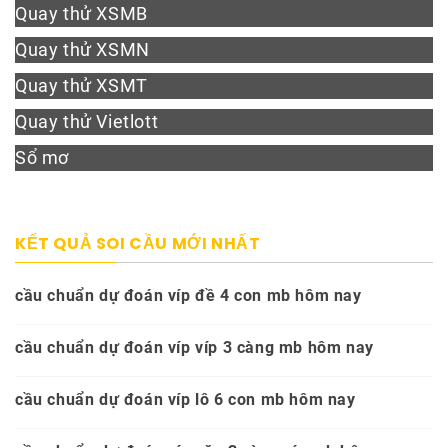
Quay thử XSMB
Quay thử XSMN
Quay thử XSMT
Quay thử Vietlott
Sổ mơ
KẾT QUẢ SOI CẦU MỚI NHẤT
cầu chuẩn dự đoán víp đề 4 con mb hôm nay
cầu chuẩn dự đoán víp víp 3 càng mb hôm nay
cầu chuẩn dự đoán víp lô 6 con mb hôm nay