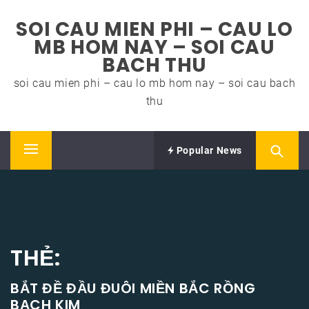
Skip
SOI CAU MIEN PHI – CAU LO
to
MB HOM NAY – SOI CAU
content
BACH THU
soi cau mien phi – cau lo mb hom nay – soi cau bach
thu
Popular News
Primary
Menu
THẺ:
BẮT ĐỀ ĐẦU ĐUÔI MIỀN BẮC RỒNG
BẠCH KIM