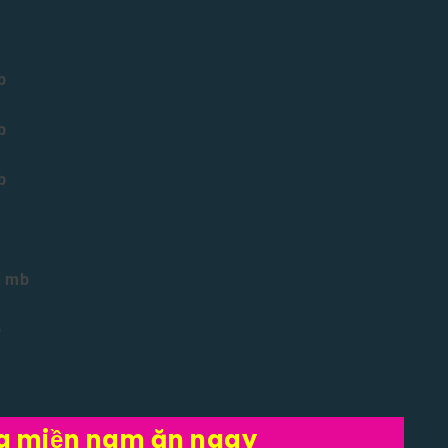
b
b
b
ố mb
b
b
ng miền nam ăn ngay