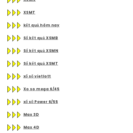
XSMT
kết quả hôm nay
Sổ kết quả XSMB
Sổ kết quả XSMN
Sổ kết quả XSMT
xổ số vietlott
Xo so mega 6/45
xổ số Power 6/55
Max 3D
Max 4D