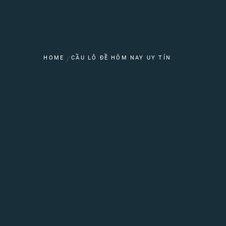
HOME
CẦU LÔ ĐỀ HÔM NAY UY TÍN