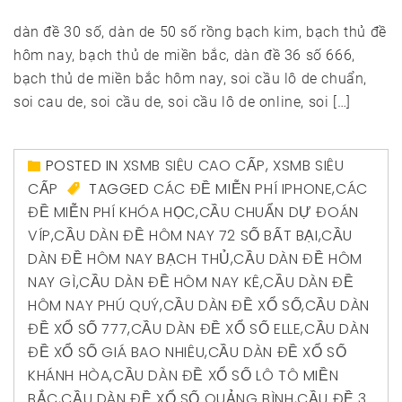
dàn đề 30 số, dàn de 50 số rồng bạch kim, bạch thủ đề
hôm nay, bạch thủ de miền bắc, dàn đề 36 số 666,
bạch thủ de miền bắc hôm nay, soi cầu lô de chuẩn,
soi cau de, soi cầu de, soi cầu lô de online, soi […]
POSTED IN
XSMB SIÊU CAO CẤP
,
XSMB SIÊU
CẤP
TAGGED
CÁC ĐỀ MIỄN PHÍ IPHONE
,
CÁC
ĐỀ MIỄN PHÍ KHÓA HỌC
,
CẦU CHUẨN DỰ ĐOÁN
VÍP
,
CẦU DÀN ĐỀ HÔM NAY 72 SỐ BẤT BẠI
,
CẦU
DÀN ĐỀ HÔM NAY BẠCH THỦ
,
CẦU DÀN ĐỀ HÔM
NAY GÌ
,
CẦU DÀN ĐỀ HÔM NAY KÊ
,
CẦU DÀN ĐỀ
HÔM NAY PHÚ QUÝ
,
CẦU DÀN ĐỀ XỔ SỐ
,
CẦU DÀN
ĐỀ XỔ SỐ 777
,
CẦU DÀN ĐỀ XỔ SỐ ELLE
,
CẦU DÀN
ĐỀ XỔ SỐ GIÁ BAO NHIÊU
,
CẦU DÀN ĐỀ XỔ SỐ
KHÁNH HÒA
,
CẦU DÀN ĐỀ XỔ SỐ LÔ TÔ MIỀN
BẮC
,
CẦU DÀN ĐỀ XỔ SỐ QUẢNG BÌNH
,
CẦU ĐỀ 3