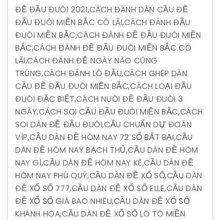
ĐỀ ĐẦU ĐUÔI 2021
,
CÁCH ĐÁNH DÀN CẦU ĐỀ
ĐẦU ĐUÔI MIỀN BẮC CÓ LÃI
,
CÁCH ĐÁNH ĐẦU
ĐUÔI MIỀN BẮC
,
CÁCH ĐÁNH ĐỀ ĐẦU ĐUÔI MIỀN
BẮC
,
CÁCH ĐÁNH ĐỀ ĐẦU ĐUÔI MIỀN BẮC CÓ
LÃI
,
CÁCH ĐÁNH ĐỀ NGÀY NÀO CŨNG
TRÚNG
,
CÁCH ĐÁNH LÔ ĐẦU
,
CÁCH GHÉP DÀN
CẦU ĐỀ ĐẦU ĐUÔI MIỀN BẮC
,
CÁCH LOẠI ĐẦU
ĐUÔI ĐẶC BIỆT
,
CÁCH NUÔI ĐỀ ĐẦU ĐUÔI 3
NGÀY
,
CÁCH SOI CẦU ĐẦU ĐUÔI MIỀN BẮC
,
CÁCH
SOI DÀN ĐỀ ĐẦU ĐUÔI
,
CẦU CHUẨN DỰ ĐOÁN
VÍP
,
CẦU DÀN ĐỀ HÔM NAY 72 SỐ BẤT BẠI
,
CẦU
DÀN ĐỀ HÔM NAY BẠCH THỦ
,
CẦU DÀN ĐỀ HÔM
NAY GÌ
,
CẦU DÀN ĐỀ HÔM NAY KÊ
,
CẦU DÀN ĐỀ
HÔM NAY PHÚ QUÝ
,
CẦU DÀN ĐỀ XỔ SỐ
,
CẦU DÀN
ĐỀ XỔ SỐ 777
,
CẦU DÀN ĐỀ XỔ SỐ ELLE
,
CẦU DÀN
ĐỀ XỔ SỐ GIÁ BAO NHIÊU
,
CẦU DÀN ĐỀ XỔ SỐ
KHÁNH HÒA
,
CẦU DÀN ĐỀ XỔ SỐ LÔ TÔ MIỀN