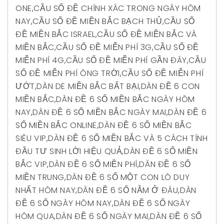
ONE
,
CẦU SỐ ĐỀ CHÍNH XÁC TRONG NGÀY HÔM
NAY
,
CẦU SỐ ĐỀ MIỀN BẮC BẠCH THỦ
,
CẦU SỐ
ĐỀ MIỀN BẮC ISRAEL
,
CẦU SỐ ĐỀ MIỀN BẮC VÀ
MIỀN BẮC
,
CẦU SỐ ĐỀ MIỄN PHÍ 3G
,
CẦU SỐ ĐỀ
MIỄN PHÍ 4G
,
CẦU SỐ ĐỀ MIỄN PHÍ GẦN ĐÂY
,
CẦU
SỐ ĐỀ MIỄN PHÍ ÔNG TRỜI
,
CẦU SỐ ĐỀ MIỄN PHÍ
ƯỚT
,
DÀN DE MIỀN BẮC BẤT BẠI
,
DÀN ĐỀ 6 CON
MIỀN BẮC
,
DÀN ĐỀ 6 SỐ MIỀN BẮC NGÀY HÔM
NAY
,
DÀN ĐỀ 6 SỐ MIỀN BẮC NGÀY MAI
,
DÀN ĐỀ 6
SỐ MIỀN BẮC ONLINE
,
DÀN ĐỀ 6 SỐ MIỀN BẮC
SIÊU VIP
,
DÀN ĐỀ 6 SỐ MIỀN BẮC VÀ 5 CÁCH TÍNH
ĐẦU TƯ SINH LỜI HIỆU QUẢ
,
DÀN ĐỀ 6 SỐ MIỀN
BẮC VIP
,
DÀN ĐỀ 6 SỐ MIỀN PHÍ
,
DÀN ĐỀ 6 SỐ
MIỀN TRUNG
,
DÀN ĐỀ 6 SỐ MỘT CON LÔ DUY
NHẤT HÔM NAY
,
DÀN ĐỀ 6 SỐ NẰM Ở ĐÂU
,
DÀN
ĐỀ 6 SỐ NGÀY HÔM NAY
,
DÀN ĐỀ 6 SỐ NGÀY
HÔM QUA
,
DÀN ĐỀ 6 SỐ NGÀY MAI
,
DÀN ĐỀ 6 SỐ