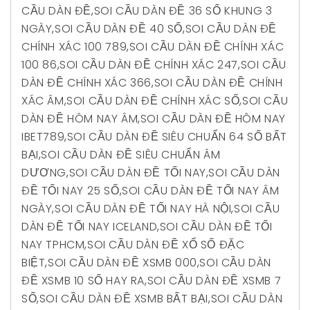
CẦU DÀN ĐỀ
,
SOI CẦU DÀN ĐỀ 36 SỐ KHUNG 3
NGÀY
,
SOI CẦU DÀN ĐỀ 40 SỐ
,
SOI CẦU DÀN ĐỀ
CHÍNH XÁC 100 789
,
SOI CẦU DÀN ĐỀ CHÍNH XÁC
100 86
,
SOI CẦU DÀN ĐỀ CHÍNH XÁC 247
,
SOI CẦU
DÀN ĐỀ CHÍNH XÁC 366
,
SOI CẦU DÀN ĐỀ CHÍNH
XÁC ÂM
,
SOI CẦU DÀN ĐỀ CHÍNH XÁC SỐ
,
SOI CẦU
DÀN ĐỀ HÔM NAY ÂM
,
SOI CẦU DÀN ĐỀ HÔM NAY
IBET789
,
SOI CẦU DÀN ĐỀ SIÊU CHUẨN 64 SỐ BẤT
BẠI
,
SOI CẦU DÀN ĐỀ SIÊU CHUẨN ÂM
DƯƠNG
,
SOI CẦU DÀN ĐỀ TỐI NAY
,
SOI CẦU DÀN
ĐỀ TỐI NAY 25 SỐ
,
SOI CẦU DÀN ĐỀ TỐI NAY ÂM
NGÀY
,
SOI CẦU DÀN ĐỀ TỐI NAY HÀ NỘI
,
SOI CẦU
DÀN ĐỀ TỐI NAY ICELAND
,
SOI CẦU DÀN ĐỀ TỐI
NAY TPHCM
,
SOI CẦU DÀN ĐỀ XỔ SỐ ĐẶC
BIỆT
,
SOI CẦU DÀN ĐỀ XSMB 000
,
SOI CẦU DÀN
ĐỀ XSMB 10 SỐ HAY RA
,
SOI CẦU DÀN ĐỀ XSMB 7
SỐ
,
SOI CẦU DÀN ĐỀ XSMB BẤT BẠI
,
SOI CẦU DÀN